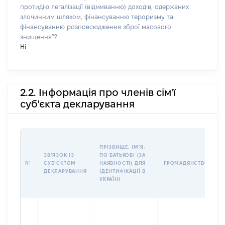
протидію легалізації (відмиванню) доходів, одержаних
злочинним шляхом, фінансуванню тероризму та
фінансуванню розповсюдження зброї масового
знищення"?
Ні
2.2. Інформація про членів сім'ї
суб'єкта декларування
П
ПРІЗВИЩЕ, ІМʼЯ,
Б
ЗВʼЯЗОК ІЗ
ПО БАТЬКОВІ (ЗА
І
№
СУБʼЄКТОМ
НАЯВНОСТІ) ДЛЯ
ГРОМАДЯНСТВО
М
ДЕКЛАРУВАННЯ
ІДЕНТИФІКАЦІЇ В
УКРАЇНІ