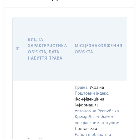
ВАР
ДАТ
НАБ
ВИД ТА
ПРА
ХАРАКТЕРИСТИКА
МІСЦЕЗНАХОДЖЕННЯ
№
ЗА
ОБʼЄКТА, ДАТА
ОБʼЄКТА
ОС
НАБУТТЯ ПРАВА
ГР
ОЦІ
ГРН
Країна:
Україна
Поштовий індекс:
[Конфіденційна
інформація]
Автономна Республіка
Крим/область/місто зі
спеціальним статусом:
Полтавська
Район в області та