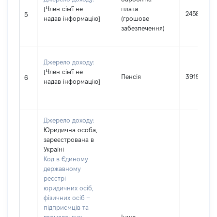
[Член сім'ї не
плата
245892
5
надав інформацію]
(грошове
забезпечення)
Джерело доходу:
[Член сім'ї не
Пенсія
39190
6
надав інформацію]
Джерело доходу:
Юридична особа,
зареєстрована в
Україні
Код в Єдиному
державному
реєстрі
юридичних осіб,
фізичних осіб –
підприємців та