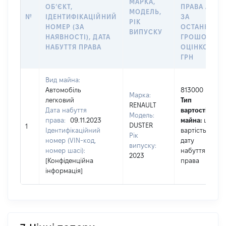
МАРКА,
ОБʼЄКТ,
ПРАВА АБО
МОДЕЛЬ,
№
ІДЕНТИФІКАЦІЙНИЙ
ЗА
РІК
НОМЕР (ЗА
ОСТАННЬО
ВИПУСКУ
НАЯВНОСТІ), ДАТА
ГРОШОВОЮ
НАБУТТЯ ПРАВА
ОЦІНКОЮ,
ГРН
Вид майна:
Автомобіль
813000
Марка:
легковий
Тип
RENAULT
Дата набуття
вартості
Модель:
права:
09.11.2023
майна:
це
DUSTER
1
Ідентифікаційний
вартість на
Рік
номер (VIN-код,
дату
випуску:
номер шасі):
набуття
2023
[Конфіденційна
права
інформація]