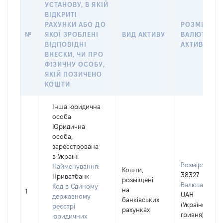
УСТАНОВУ, В ЯКІЙ
ВІДКРИТІ
РАХУНКИ АБО ДО
РОЗМІР ТА
№
ЯКОЇ ЗРОБЛЕНІ
ВИД АКТИВУ
ВАЛЮТА
ВІДПОВІДНІ
АКТИВУ
ВНЕСКИ, ЧИ ПРО
ФІЗИЧНУ ОСОБУ,
ЯКІЙ ПОЗИЧЕНО
КОШТИ
Інша юридична
особа
Юридична
особа,
зареєстрована
в Україні
Розмір:
Найменування:
Кошти,
38327
Приватбанк
розміщені
Валюта:
Код в Єдиному
на
1
UAH
державному
банківських
(Українська
реєстрі
рахунках
гривня)
юридичних