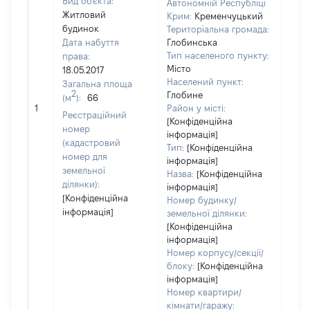
Вид об'єкта:
Автономній Республіці
Житловий
Крим:
Кременчуцький
будинок
Територіальна громада:
Дата набуття
Глобинська
Тип населеного пункту:
права:
293
Місто
18.05.2017
Тип
Населений пункт:
Загальна площа
варт
2
Глобине
(м
):
66
обʼє
1
Район у місті:
варт
Реєстраційний
[Конфіденційна
дату
номер
інформація]
набу
(кадастровий
Тип:
[Конфіденційна
пра
номер для
інформація]
земельної
Назва:
[Конфіденційна
ділянки):
інформація]
[Конфіденційна
Номер будинку/
інформація]
земельної ділянки:
[Конфіденційна
інформація]
Номер корпусу/секції/
блоку:
[Конфіденційна
інформація]
Номер квартири/
кімнати/гаражу: