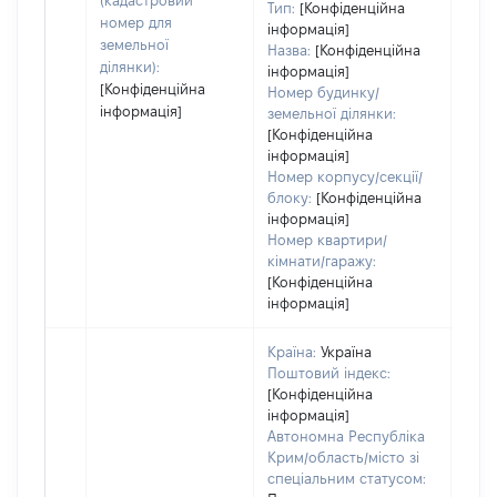
(кадастровий
Тип:
[Конфіденційна
пра
номер для
інформація]
земельної
Назва:
[Конфіденційна
ділянки):
інформація]
[Конфіденційна
Номер будинку/
інформація]
земельної ділянки:
[Конфіденційна
інформація]
Номер корпусу/секції/
блоку:
[Конфіденційна
інформація]
Номер квартири/
кімнати/гаражу:
[Конфіденційна
інформація]
Країна:
Україна
Поштовий індекс:
[Конфіденційна
інформація]
Автономна Республіка
Крим/область/місто зі
спеціальним статусом: