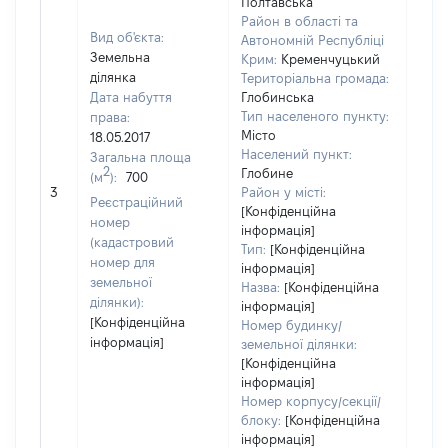
Полтавська
Район в області та
Вид об'єкта:
Автономній Республіці
Земельна
Крим:
Кременчуцький
ділянка
Територіальна громада:
Дата набуття
Глобинська
Тип населеного пункту:
права:
2269
Місто
18.05.2017
Тип
Населений пункт:
Загальна площа
варт
2
Глобине
(м
):
700
обʼє
3
Район у місті:
варт
Реєстраційний
[Конфіденційна
дату
номер
інформація]
набу
(кадастровий
Тип:
[Конфіденційна
пра
номер для
інформація]
земельної
Назва:
[Конфіденційна
ділянки):
інформація]
[Конфіденційна
Номер будинку/
інформація]
земельної ділянки:
[Конфіденційна
інформація]
Номер корпусу/секції/
блоку:
[Конфіденційна
інформація]