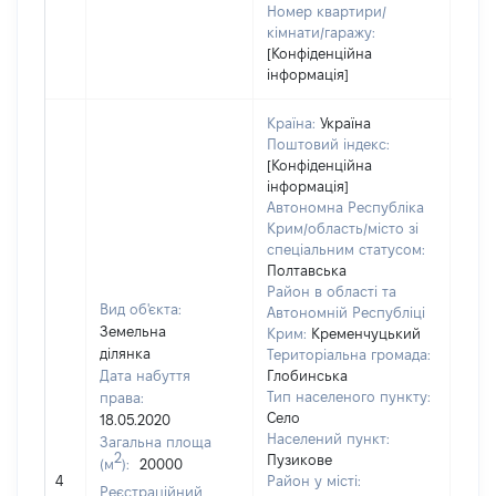
Номер квартири/
кімнати/гаражу:
[Конфіденційна
інформація]
Країна:
Україна
Поштовий індекс:
[Конфіденційна
інформація]
Автономна Республіка
Крим/область/місто зі
спеціальним статусом:
Полтавська
Район в області та
Вид об'єкта:
Автономній Республіці
Земельна
Крим:
Кременчуцький
ділянка
Територіальна громада:
Дата набуття
Глобинська
Тип населеного пункту:
права:
Село
18.05.2020
Населений пункт:
Загальна площа
2
Пузикове
(м
):
20000
[Не 
4
Район у місті:
Реєстраційний