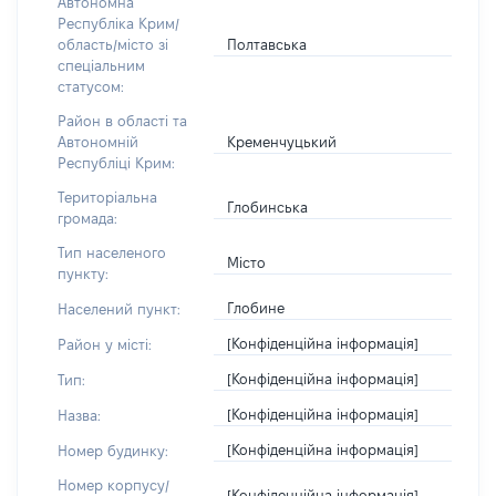
Автономна
Республіка Крим/
Полтавська
область/місто зі
спеціальним
статусом:
Район в області та
Кременчуцький
Автономній
Республіці Крим:
Територіальна
Глобинська
громада:
Тип населеного
Місто
пункту:
Глобине
Населений пункт:
[Конфіденційна інформація]
Район у місті:
[Конфіденційна інформація]
Тип:
[Конфіденційна інформація]
Назва:
[Конфіденційна інформація]
Номер будинку:
Номер корпусу/
[Конфіденційна інформація]