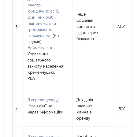
реєстрі
юридичних осіб,
Інше
фізичних осіб –
Соціальні
підприємців та
виплати з
7354
3
громадських
відповідних
формувань:
[Не
бюджетів
відомо]
Найменування:
Управління
соціального
захисту населення
Кременчуцької
РВА
Джерело доходу:
Дохід від
[Член сім'ї не
надання
15000
4
надав інформацію]
майна в
оренду
Джерело доходу:
Заробітна