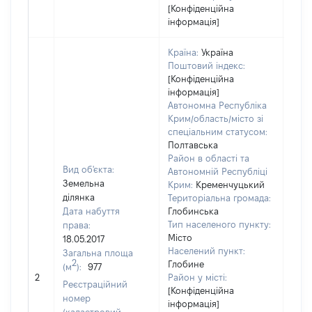
[Конфіденційна
інформація]
Країна:
Україна
Поштовий індекс:
[Конфіденційна
інформація]
Автономна Республіка
Крим/область/місто зі
спеціальним статусом:
Полтавська
Район в області та
Вид об'єкта:
Автономній Республіці
Земельна
Крим:
Кременчуцький
ділянка
Територіальна громада:
Дата набуття
Глобинська
Тип населеного пункту:
права:
363
Місто
18.05.2017
Тип
Населений пункт:
Загальна площа
варт
2
Глобине
(м
):
977
обʼє
2
Район у місті:
варт
Реєстраційний
[Конфіденційна
дату
номер
інформація]
набу