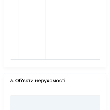
3. Об'єкти нерухомості
ВАР
ДАТ