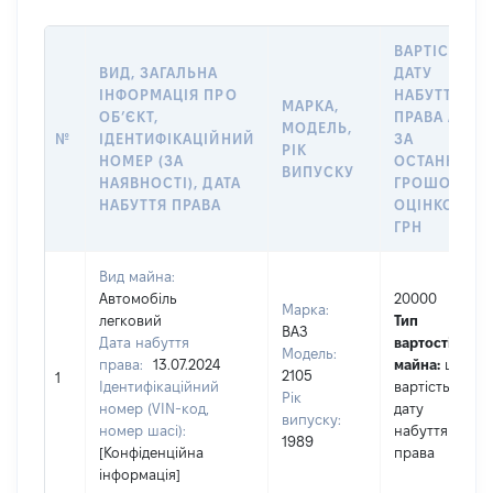
ВАРТІСТЬ Н
ВИД, ЗАГАЛЬНА
ДАТУ
ІНФОРМАЦІЯ ПРО
НАБУТТЯ
МАРКА,
ОБʼЄКТ,
ПРАВА АБО
МОДЕЛЬ,
№
ІДЕНТИФІКАЦІЙНИЙ
ЗА
РІК
НОМЕР (ЗА
ОСТАННЬО
ВИПУСКУ
НАЯВНОСТІ), ДАТА
ГРОШОВОЮ
НАБУТТЯ ПРАВА
ОЦІНКОЮ,
ГРН
Вид майна:
Автомобіль
20000
Марка:
легковий
Тип
ВАЗ
Дата набуття
вартості
Модель:
права:
13.07.2024
майна:
це
2105
1
Ідентифікаційний
вартість на
Рік
номер (VIN-код,
дату
випуску:
номер шасі):
набуття
1989
[Конфіденційна
права
інформація]