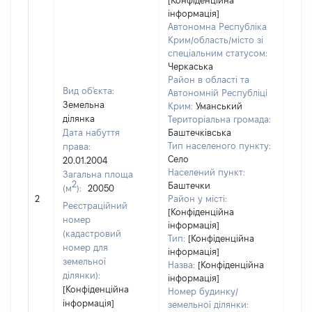
[Конфіденційна
інформація]
Автономна Республіка
Крим/область/місто зі
спеціальним статусом:
Черкаська
Район в області та
Вид об'єкта:
Автономній Республіці
Земельна
Крим:
Уманський
ділянка
Територіальна громада:
Дата набуття
Баштечківська
Тип населеного пункту:
права:
Село
20.01.2004
Населений пункт:
Загальна площа
2
Баштечки
(м
):
20050
[Не 
2
Район у місті:
Реєстраційний
[Конфіденційна
номер
інформація]
(кадастровий
Тип:
[Конфіденційна
номер для
інформація]
земельної
Назва:
[Конфіденційна
ділянки):
інформація]
[Конфіденційна
Номер будинку/
інформація]
земельної ділянки: