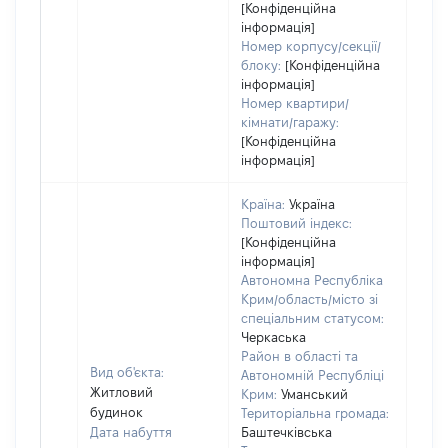
[Конфіденційна
інформація]
Номер корпусу/секції/
блоку:
[Конфіденційна
інформація]
Номер квартири/
кімнати/гаражу:
[Конфіденційна
інформація]
Країна:
Україна
Поштовий індекс:
[Конфіденційна
інформація]
Автономна Республіка
Крим/область/місто зі
спеціальним статусом:
Черкаська
Район в області та
Вид об'єкта:
Автономній Республіці
Житловий
Крим:
Уманський
будинок
Територіальна громада:
Дата набуття
Баштечківська