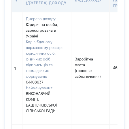
№
ВИД ДОХОДУ
(ВАРТІС
(ДЖЕРЕЛА) ДОХОДУ
ГРН
Джерело доходу:
Юридична особа,
зареєстрована в
Україні
Код в Єдиному
державному реєстрі
юридичних осіб,
фізичних осіб –
Заробітна
підприємців та
плата
462715
1
громадських
(грошове
формувань:
забезпечення)
04408637
Найменування:
ВИКОНАВЧИЙ
КОМІТЕТ
БАШТЕЧКІВСЬКОЇ
СІЛЬСЬКОЇ РАДИ