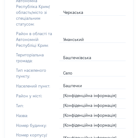
Автономна
Республіка Крим/
Черкаська
область/місто зі
спеціальним
статусом:
Район в області та
Уманський
Автономній
Республіці Крим:
Територіальна
Баштечківська
громада:
Тип населеного
Село
пункту:
Баштечки
Населений пункт:
[Конфіденційна інформація]
Район у місті:
[Конфіденційна інформація]
Тип:
[Конфіденційна інформація]
Назва:
[Конфіденційна інформація]
Номер будинку:
Номер корпусу/
[Конфіденційна інформація]