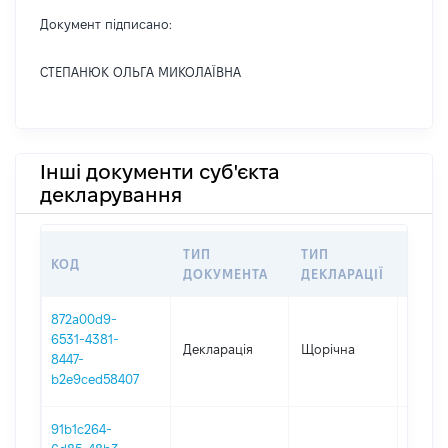
Документ підписано:
СТЕПАНЮК ОЛЬГА МИКОЛАЇВНА
Інші документи суб'єкта
декларування
ТИП
ТИП
КОД
ПЕРІ
ДОКУМЕНТА
ДЕКЛАРАЦІЇ
872a00d9-
6531-4381-
Декларація
Щорічна
2025
8447-
b2e9ced58407
91b1c264-