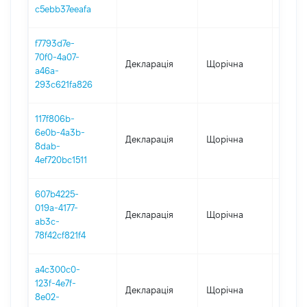
c5ebb37eeafa
f7793d7e-
70f0-4a07-
Декларація
Щорічна
2020
a46a-
293c621fa826
117f806b-
6e0b-4a3b-
Декларація
Щорічна
2019
8dab-
4ef720bc1511
607b4225-
019a-4177-
Декларація
Щорічна
2018
ab3c-
78f42cf821f4
a4c300c0-
123f-4e7f-
Декларація
Щорічна
2017
8e02-