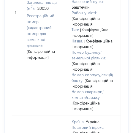
Населений пункт:
Загальна площа
2
Баштечки
(м
):
20050
[Не 
1
Район у місті:
Реєстраційний
[Конфіденційна
номер
інформація]
(кадастровий
Тип:
[Конфіденційна
номер для
інформація]
земельної
Назва:
[Конфіденційна
ділянки):
інформація]
[Конфіденційна
Номер будинку/
інформація]
земельної ділянки:
[Конфіденційна
інформація]
Номер корпусу/секції/
блоку:
[Конфіденційна
інформація]
Номер квартири/
кімнати/гаражу:
[Конфіденційна
інформація]
Країна:
Україна
Поштовий індекс: