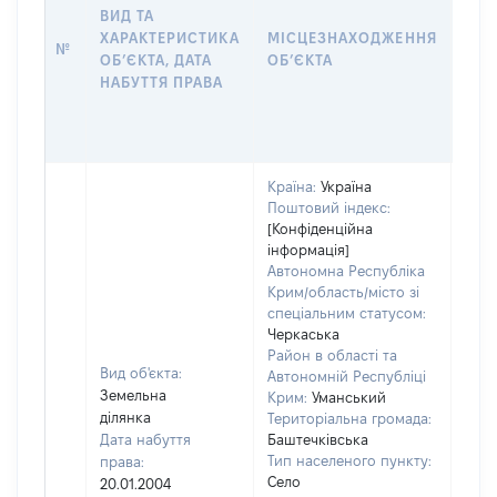
НАБ
ВИД ТА
ПРА
ХАРАКТЕРИСТИКА
МІСЦЕЗНАХОДЖЕННЯ
№
ЗА
ОБʼЄКТА, ДАТА
ОБʼЄКТА
ОС
НАБУТТЯ ПРАВА
ГР
ОЦІ
ГРН
Країна:
Україна
Поштовий індекс:
[Конфіденційна
інформація]
Автономна Республіка
Крим/область/місто зі
спеціальним статусом:
Черкаська
Район в області та
Вид об'єкта:
Автономній Республіці
Земельна
Крим:
Уманський
ділянка
Територіальна громада:
Дата набуття
Баштечківська
Тип населеного пункту:
права:
Село
20.01.2004