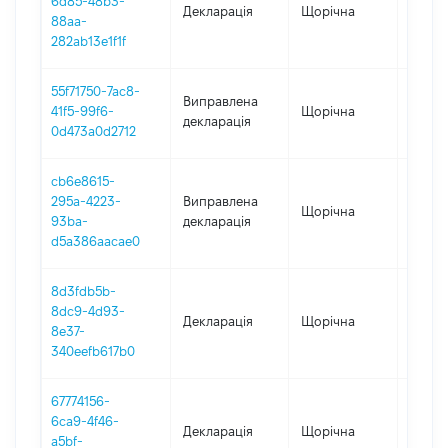
6d85-48b3-
Декларація
Щорічна
2023
88aa-
282ab13e1f1f
55f71750-7ac8-
Виправлена
41f5-99f6-
Щорічна
2022
декларація
0d473a0d2712
cb6e8615-
295a-4223-
Виправлена
Щорічна
2022
93ba-
декларація
d5a386aacae0
8d3fdb5b-
8dc9-4d93-
Декларація
Щорічна
2022
8e37-
340eefb617b0
67774156-
6ca9-4f46-
Декларація
Щорічна
2021
a5bf-