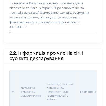
Чи належите Ви до національних публічних діячів
відповідно до Закону України "Про запобігання та
протидію легалізації (відмиванню) доходів, одержаних
злочинним шляхом, фінансуванню тероризму та
фінансуванню розповсюдження зброї масового
знищення"?
Ні
2.2. Інформація про членів сім'ї
суб'єкта декларування
ПРІЗВИЩЕ, ІМʼЯ, ПО
ЗВʼЯЗОК ІЗ
БАТЬКОВІ (ЗА
№
СУБʼЄКТОМ
НАЯВНОСТІ) ДЛЯ
ГРОМАДЯНСТВО
ДЕКЛАРУВАННЯ
ІДЕНТИФІКАЦІЇ В
УКРАЇНІ