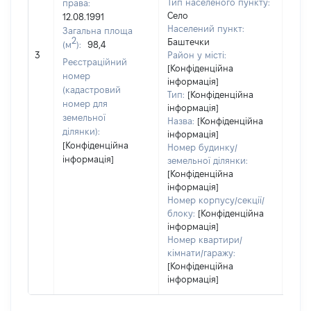
Тип населеного пункту:
права:
Село
12.08.1991
Населений пункт:
Загальна площа
2
Баштечки
(м
):
98,4
[Не 
3
Район у місті:
Реєстраційний
[Конфіденційна
номер
інформація]
(кадастровий
Тип:
[Конфіденційна
номер для
інформація]
земельної
Назва:
[Конфіденційна
ділянки):
інформація]
[Конфіденційна
Номер будинку/
інформація]
земельної ділянки:
[Конфіденційна
інформація]
Номер корпусу/секції/
блоку:
[Конфіденційна
інформація]
Номер квартири/
кімнати/гаражу:
[Конфіденційна
інформація]