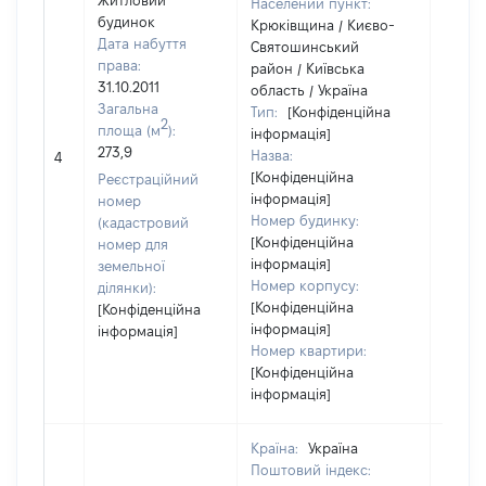
Житловий
Населений пункт:
будинок
Крюківщина / Києво-
Дата набуття
Святошинський
права:
район / Київська
31.10.2011
область / Україна
Загальна
Тип:
[Конфіденційна
2
площа (м
):
інформація]
273,9
Назва:
[Не ві
4
[Конфіденційна
Реєстраційний
інформація]
номер
Номер будинку:
(кадастровий
[Конфіденційна
номер для
інформація]
земельної
Номер корпусу:
ділянки):
[Конфіденційна
[Конфіденційна
інформація]
інформація]
Номер квартири:
[Конфіденційна
інформація]
Країна:
Україна
Поштовий індекс: