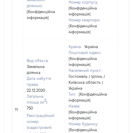
Номер корпусу:
ділянки):
[Конфіденційна
[Конфіденційна
інформація]
інформація]
Номер квартири:
[Конфіденційна
інформація]
Країна:
Україна
Поштовий індекс:
[Конфіденційна
Вид об'єкта:
інформація]
Земельна
Населений пункт:
ділянка
Гостомель / Ірпінь /
Дата набуття
Київська область /
права:
Україна
22.12.2020
Тип:
[Конфіденційна
Загальна
інформація]
2
площа (м
):
Назва:
750
16502
11
[Конфіденційна
Реєстраційний
інформація]
номер
Номер будинку:
(кадастровий
[Конфіденційна