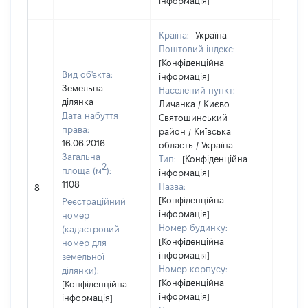
інформація]
Країна:
Україна
Поштовий індекс:
[Конфіденційна
Вид об'єкта:
інформація]
Земельна
Населений пункт:
ділянка
Личанка / Києво-
Дата набуття
Святошинський
права:
район / Київська
16.06.2016
область / Україна
Загальна
Тип:
[Конфіденційна
2
площа (м
):
інформація]
1108
Назва:
[Не ві
8
[Конфіденційна
Реєстраційний
інформація]
номер
Номер будинку:
(кадастровий
[Конфіденційна
номер для
інформація]
земельної
Номер корпусу:
ділянки):
[Конфіденційна
[Конфіденційна
інформація]
інформація]