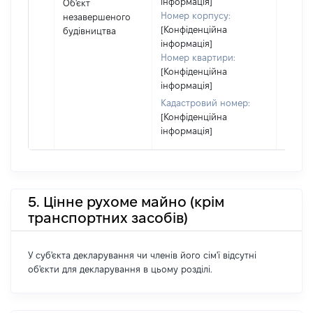
інформація]
Об'єкт
або ч
Номер корпусу:
незавершеного
його сі
[Конфіденційна
будівництва
інформація]
Номер квартири:
[Конфіденційна
інформація]
Кадастровий номер:
[Конфіденційна
інформація]
5. Цінне рухоме майно (крім
транспортних засобів)
У суб'єкта декларування чи членів його сім'ї відсутні
об'єкти для декларування в цьому розділі.