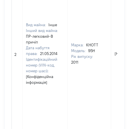
Вид майна:
Інше
Інший вид майна:
ПР-легковий-В
причіп
Марка:
KHOTT
Дата набуття
Модель:
95H
права:
21.05.2014
[Не від
2
Рік випуску:
Ідентифікаційний
2011
номер (VIN-код,
номер шасі):
[Конфіденційна
інформація]