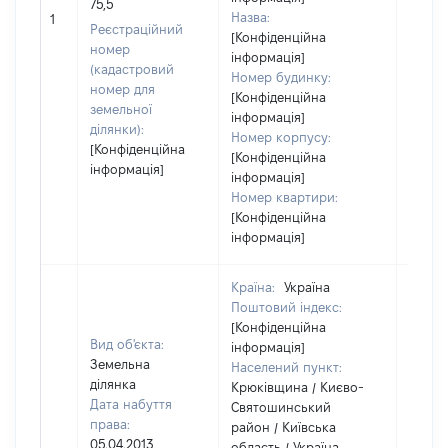
75,5
Назва:
8000
1
Реєстраційний
[Конфіденційна
номер
інформація]
(кадастровий
Номер будинку:
номер для
[Конфіденційна
земельної
інформація]
ділянки):
Номер корпусу:
[Конфіденційна
[Конфіденційна
інформація]
інформація]
Номер квартири:
[Конфіденційна
інформація]
Країна:
Україна
Поштовий індекс:
[Конфіденційна
Вид об'єкта:
інформація]
Земельна
Населений пункт:
ділянка
Крюківщина / Києво-
Дата набуття
Святошинський
права:
район / Київська
05.04.2013
область / Україна