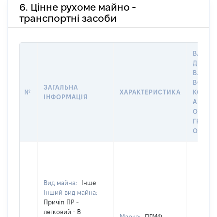
6. Цінне рухоме майно -
транспортні засоби
ВАРТІС
ДАТУ Н
ВЛАСН
ВОЛОД
ЗАГАЛЬНА
№
ХАРАКТЕРИСТИКА
КОРИС
ІНФОРМАЦІЯ
АБО З
ОСТА
ГРОШ
ОЦІНК
Вид майна:
Інше
Інший вид майна:
Причіп ПР -
легковий - В
Марка:
ПГМФ