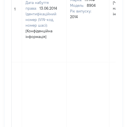
Дата набуття
[Член сі
Модель:
8904
права:
13.06.2014
надав
1
Рік випуску:
Ідентифікаційний
інформа
2014
номер (VIN-код,
номер шасі):
[Конфіденційна
інформація]