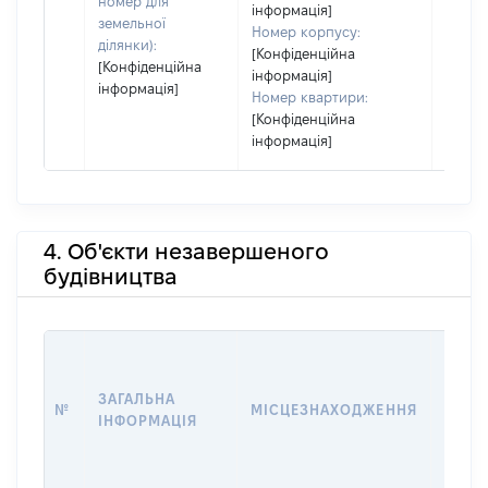
номер для
інформація]
земельної
Номер корпусу:
ділянки):
[Конфіденційна
[Конфіденційна
інформація]
інформація]
Номер квартири:
[Конфіденційна
інформація]
4. Об'єкти незавершеного
будівництва
ЗВ'ЯЗ
ЗАГАЛЬНА
№
МІСЦЕЗНАХОДЖЕННЯ
СУБ'
ІНФОРМАЦІЯ
ДЕКЛ