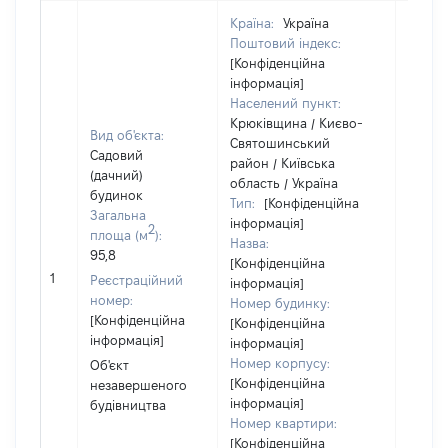
Країна:
Україна
Поштовий індекс:
[Конфіденційна
інформація]
Населений пункт:
Крюківщина / Києво-
Вид об'єкта:
Святошинський
Садовий
район / Київська
(дачний)
область / Україна
Об'єкт
будинок
Тип:
[Конфіденційна
повні
Загальна
інформація]
2
частк
площа (м
):
Назва:
побуд
95,8
[Конфіденційна
матері
1
Реєстраційний
інформація]
за ко
номер:
Номер будинку:
суб'єк
[Конфіденційна
[Конфіденційна
декла
інформація]
інформація]
або ч
Номер корпусу:
Об'єкт
його сі
[Конфіденційна
незавершеного
інформація]
будівництва
Номер квартири:
[Конфіденційна