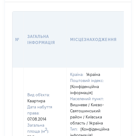
ВАРТ
ДАТУ
НАБУ
ЗАГАЛЬНА
ПРАВ
№
МІСЦЕЗНАХОДЖЕННЯ
ІНФОРМАЦІЯ
ЗА
ОСТ
ГРО
ОЦІ
Країна:
Україна
Поштовий індекс:
[Конфіденційна
інформація]
Вид об'єкта:
Населений пункт:
Квартира
Вишневе / Києво-
Дата набуття
Святошинський
права:
район / Київська
07.08.2014
область / Україна
Загальна
Тип:
[Конфіденційна
2
площа (м
):
інформація]