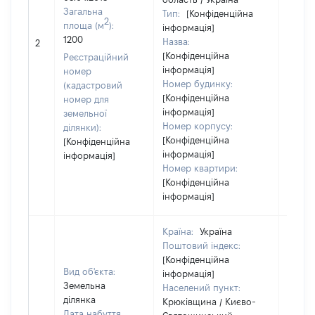
Загальна
Тип:
[Конфіденційна
2
площа (м
):
інформація]
1200
Назва:
20036
2
[Конфіденційна
Реєстраційний
інформація]
номер
Номер будинку:
(кадастровий
[Конфіденційна
номер для
інформація]
земельної
Номер корпусу:
ділянки):
[Конфіденційна
[Конфіденційна
інформація]
інформація]
Номер квартири:
[Конфіденційна
інформація]
Країна:
Україна
Поштовий індекс:
[Конфіденційна
Вид об'єкта:
інформація]
Земельна
Населений пункт:
ділянка
Крюківщина / Києво-
Дата набуття