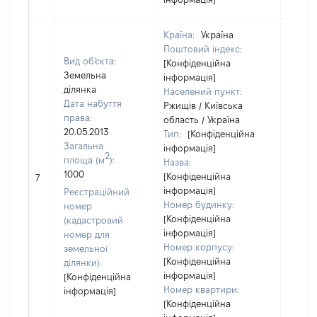
Країна:
Україна
Поштовий індекс:
Вид об'єкта:
[Конфіденційна
Земельна
інформація]
ділянка
Населений пункт:
Дата набуття
Ржищів / Київська
права:
область / Україна
20.05.2013
Тип:
[Конфіденційна
Загальна
інформація]
2
площа (м
):
Назва:
1000
[Конфіденційна
[Не ві
7
інформація]
Реєстраційний
Номер будинку:
номер
[Конфіденційна
(кадастровий
інформація]
номер для
Номер корпусу:
земельної
[Конфіденційна
ділянки):
інформація]
[Конфіденційна
Номер квартири:
інформація]
[Конфіденційна