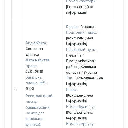
Номер квартири:
[Конфіденційна
інформація]
Країна:
Україна
Поштовий індекс:
[Конфіденційна
Вид об'єкта:
інформація]
Земельна
Населений пункт:
ділянка
Пилипча /
Дата набуття
Білоцерківський
права:
район / Київська
27.05.2016
область / Україна
Загальна
Тип:
[Конфіденційна
2
площа (м
):
інформація]
1000
Назва:
[Не ві
9
[Конфіденційна
Реєстраційний
інформація]
номер
Номер будинку:
(кадастровий
[Конфіденційна
номер для
інформація]
земельної
Номер корпусу:
ділянки):