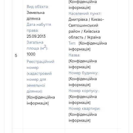
[Конфіденційна
Вид об'єкта:
інформація]
Земельна
Населений пункт:
ділянка
Дмитрівка / Києво-
Дата набуття
Святошинський
права:
район / Київська
25.09.2013
область / Україна
Загальна
Тип:
[Конфіденційна
2
площа (м
):
інформація]
1000
Назва:
[Не ві
5
[Конфіденційна
Реєстраційний
інформація]
номер
Номер будинку:
(кадастровий
[Конфіденційна
номер для
інформація]
земельної
Номер корпусу:
ділянки):
[Конфіденційна
[Конфіденційна
інформація]
інформація]
Номер квартири:
[Конфіденційна
інформація]