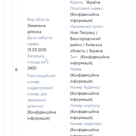
Країна:
Україна
Поштовий індекс:
[Конфіденційна
Вид об'єкта:
інформація]
Земельна
Населений пункт:
ділянка
Нові Петрівці /
Дата набуття
Вишгородський
права:
район / Київська
13.03.2015
область / Україна
Загальна
Тип:
[Конфіденційна
2
площа (м
):
інформація]
2400
Назва:
[Не ві
6
[Конфіденційна
Реєстраційний
інформація]
номер
Номер будинку:
(кадастровий
[Конфіденційна
номер для
інформація]
земельної
Номер корпусу:
ділянки):
[Конфіденційна
[Конфіденційна
інформація]
інформація]
Номер квартири:
[Конфіденційна
інформація]