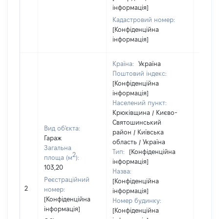
інформація]
Кадастровий номер:
[Конфіденційна
інформація]
Країна:
Україна
Поштовий індекс:
[Конфіденційна
інформація]
Населений пункт:
Крюківщина / Києво-
Святошинський
Вид об'єкта:
район / Київська
Гараж
область / Україна
Об'єкт
Загальна
Тип:
[Конфіденційна
2
повні
площа (м
):
інформація]
частк
103,20
Назва:
побуд
Реєстраційний
[Конфіденційна
матері
2
номер:
інформація]
за ко
[Конфіденційна
Номер будинку:
суб'єк
інформація]
[Конфіденційна
декла