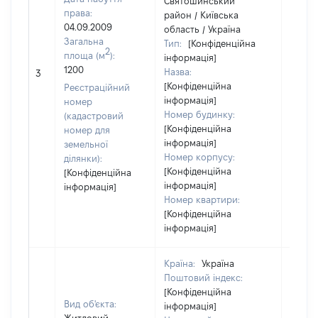
Святошинський
права:
район / Київська
04.09.2009
область / Україна
Загальна
Тип:
[Конфіденційна
2
площа (м
):
інформація]
1200
Назва:
15600
3
[Конфіденційна
Реєстраційний
інформація]
номер
Номер будинку:
(кадастровий
[Конфіденційна
номер для
інформація]
земельної
Номер корпусу:
ділянки):
[Конфіденційна
[Конфіденційна
інформація]
інформація]
Номер квартири:
[Конфіденційна
інформація]
Країна:
Україна
Поштовий індекс:
[Конфіденційна
Вид об'єкта:
інформація]