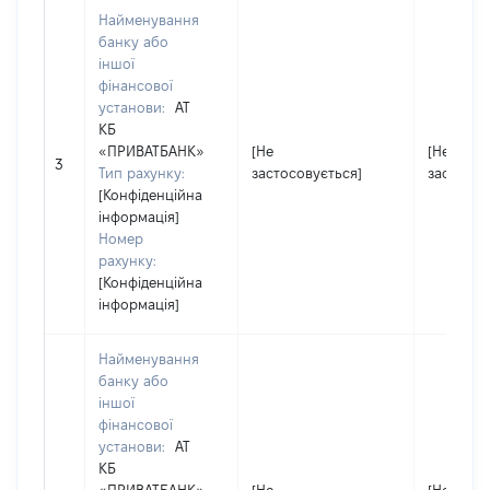
Найменування
банку або
іншої
фінансової
установи:
АТ
КБ
«ПРИВАТБАНК»
[Не
[Не
3
Тип рахунку:
застосовується]
застосов
[Конфіденційна
інформація]
Номер
рахунку:
[Конфіденційна
інформація]
Найменування
банку або
іншої
фінансової
установи:
АТ
КБ