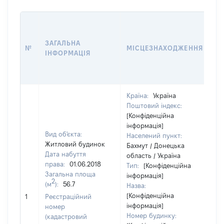
ВА
ДА
ЗАГАЛЬНА
ПР
№
МІСЦЕЗНАХОДЖЕННЯ
ІНФОРМАЦІЯ
О
Г
О
Країна:
Україна
Поштовий індекс:
[Конфіденційна
інформація]
Вид об'єкта:
Населений пункт:
Житловий будинок
Бахмут / Донецька
Дата набуття
область / Україна
права:
01.06.2018
Тип:
[Конфіденційна
Загальна площа
інформація]
2
(м
):
56.7
Назва:
[Конфіденційна
34
1
Реєстраційний
інформація]
номер
Номер будинку:
(кадастровий