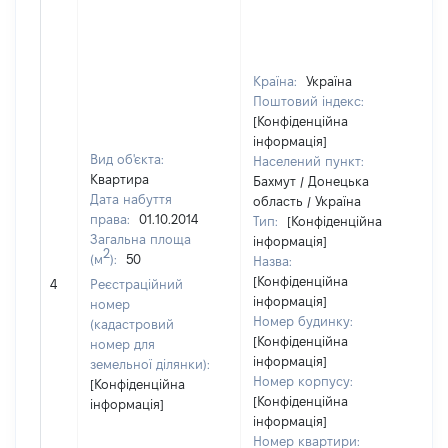
Країна:
Україна
Поштовий індекс:
[Конфіденційна
інформація]
Вид об'єкта:
Населений пункт:
Квартира
Бахмут / Донецька
Дата набуття
область / Україна
права:
01.10.2014
Тип:
[Конфіденційна
Загальна площа
інформація]
2
(м
):
50
Назва:
[Н
[Конфіденційна
4
Реєстраційний
за
інформація]
номер
Номер будинку:
(кадастровий
[Конфіденційна
номер для
інформація]
земельної ділянки):
Номер корпусу:
[Конфіденційна
[Конфіденційна
інформація]
інформація]
Номер квартири: