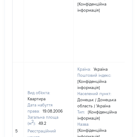
[Конфіденційна
інформація]
Країна:
Україна
Поштовий індекс:
[Конфіденційна
інформація]
Вид об'єкта:
Населений пункт:
Квартира
Донецьк / Донецька
Дата набуття
область / Україна
права:
19.08.2006
Тип:
[Конфіденційна
Загальна площа
інформація]
2
(м
):
49.2
Назва:
[Конфіденційна
15
5
Реєстраційний
інформація]