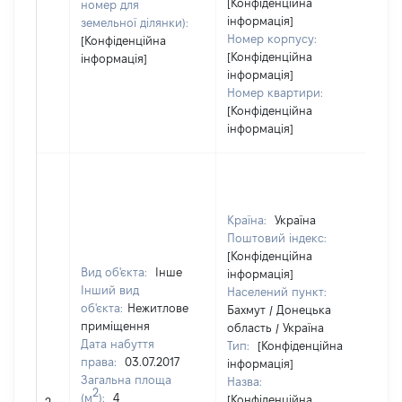
[Конфіденційна
номер для
інформація]
земельної ділянки):
Номер корпусу:
[Конфіденційна
[Конфіденційна
інформація]
інформація]
Номер квартири:
[Конфіденційна
інформація]
Країна:
Україна
Поштовий індекс:
[Конфіденційна
Вид об'єкта:
Інше
інформація]
Інший вид
Населений пункт:
об'єкта:
Нежитлове
Бахмут / Донецька
приміщення
область / Україна
Дата набуття
Тип:
[Конфіденційна
права:
03.07.2017
інформація]
Загальна площа
Назва:
2
(м
):
4
[Конфіденційна
34