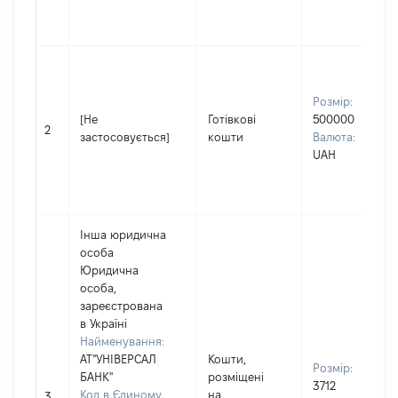
Розмір:
[Не
Готівкові
500000
2
застосовується]
кошти
Валюта:
UAH
Інша юридична
особа
Юридична
особа,
зареєстрована
в Україні
Найменування:
АТ"УНІВЕРСАЛ
Кошти,
Розмір:
БАНК"
розміщені
3712
Код в Єдиному
на
3