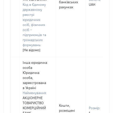
банківських
Код в Єдиному
UAH
рахунках
державному
реєстрі
юридичних
осіб, фізичних
осіб –
підприємців та
громадських
формувань:
[Не відомо]
Інша юридична
особа
Юридична
особа,
зареєстрована
в Україні
Найменування:
АКЦІОНЕРНЕ
ТОВАРИСТВО
Кошти,
КОМЕРЦІЙНИЙ
Розмір:
розміщені