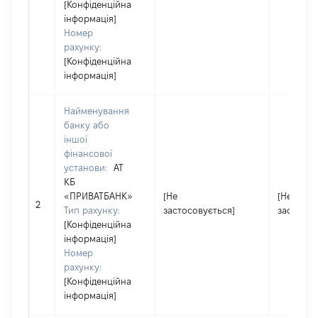
[Конфіденційна
інформація]
Номер
рахунку:
[Конфіденційна
інформація]
Найменування
банку або
іншої
фінансової
установи:
АТ
КБ
«ПРИВАТБАНК»
[Не
[Не
2
Тип рахунку:
застосовується]
застосов
[Конфіденційна
інформація]
Номер
рахунку:
[Конфіденційна
інформація]