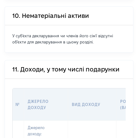
10. Нематеріальні активи
У суб'єкта декларування чи членів його сім'ї відсутні
об'єкти для декларування в цьому розділі.
11. Доходи, у тому числі подарунки
ДЖЕРЕЛО
РОЗМІР
№
ВИД ДОХОДУ
ДОХОДУ
(ВАРТІС
Джерело
доходу: