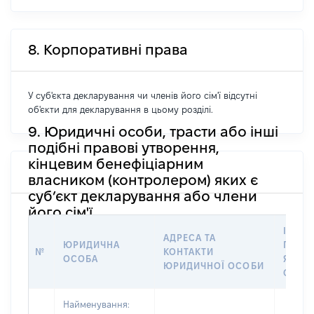
8. Корпоративні права
У суб'єкта декларування чи членів його сім'ї відсутні
об'єкти для декларування в цьому розділі.
9. Юридичні особи, трасти або інші
подібні правові утворення,
кінцевим бенефіціарним
власником (контролером) яких є
суб’єкт декларування або члени
його сім'ї
ІНФО
АДРЕСА ТА
ЮРИДИЧНА
ПРО О
№
КОНТАКТИ
ОСОБА
ЯКОЇ
ЮРИДИЧНОЇ ОСОБИ
СТОС
Найменування: