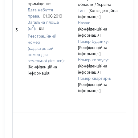
приміщення
область / Україна
Дата набуття
Тип:
[Конфіденційна
права:
01.06.2019
інформація]
Загальна площа
Назва:
2
(м
):
98
[Конфіденційна
18
3
інформація]
Реєстраційний
Номер будинку:
номер
[Конфіденційна
(кадастровий
інформація]
номер для
Номер корпусу:
земельної ділянки):
[Конфіденційна
[Конфіденційна
інформація]
інформація]
Номер квартири:
[Конфіденційна
інформація]