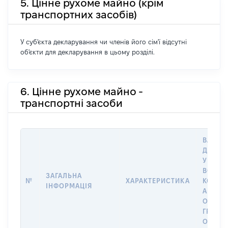
5. Цінне рухоме майно (крім
транспортних засобів)
У суб'єкта декларування чи членів його сім'ї відсутні
об'єкти для декларування в цьому розділі.
6. Цінне рухоме майно -
транспортні засоби
ВАРТІС
ДАТУ 
У ВЛАС
ВОЛОД
ЗАГАЛЬНА
№
ХАРАКТЕРИСТИКА
КОРИС
ІНФОРМАЦІЯ
АБО З
ОСТА
ГРОШ
ОЦІНК