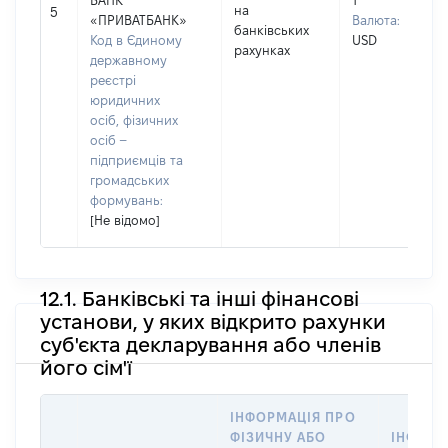
БАНК
1
на
5
«ПРИВАТБАНК»
Валюта:
банківських
Код в Єдиному
USD
рахунках
державному
реєстрі
юридичних
осіб, фізичних
осіб –
підприємців та
громадських
формувань:
[Не відомо]
12.1. Банківські та інші фінансові
установи, у яких відкрито рахунки
суб'єкта декларування або членів
його сім'ї
ІНФОРМАЦІЯ ПРО
ФІЗИЧНУ АБО
ІНФОРМ