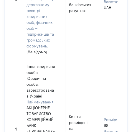
Валюта:
державному
банківських
UAH
реєстрі
рахунках
юридичних
осіб, фізичних
осіб –
підприємців та
громадських
формувань:
[Не відомо]
Інша юридична
особа
Юридична
особа,
зареєстрована
в Україні
Найменування:
АКЦІОНЕРНЕ
ТОВАРИСТВО
Кошти,
КОМЕРЦІЙНИЙ
Розмір:
розміщені
БАНК
98
на
4
«ПРИВАТБАНК»
Валюта: