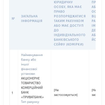
ЮРИДИЧНУ
ПРО ФІ
ОСОБУ, ЯКА МАЄ
АБО Ю
ПРАВО
ОСОБУ,
ЗАГАЛЬНА
РОЗПОРЯДЖАТИСЯ
ВІДКРИ
№
ІНФОРМАЦІЯ
ТАКИМ РАХУНКОМ
РАХУНО
АБО МАЄ ДОСТУП
ІМ’Я СУ
ДО
ДЕКЛАР
ІНДИВІДУАЛЬНОГО
АБО ЧЛ
БАНКІВСЬКОГО
ЙОГО СІ
СЕЙФУ (КОМІРКИ)
Найменування
банку або
іншої
фінансової
установи:
АКЦІОНЕРНЕ
ТОВАРИСТВО
КОМЕРЦІЙНИЙ
[Не
[Не
БАНК
1
застосовується]
застосов
«ПРИВАТБАНК»
Тип рахунку: