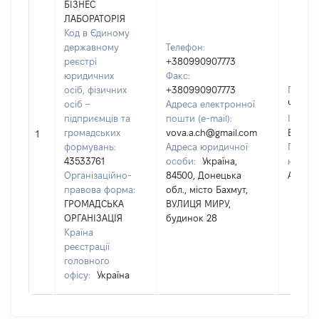
БІЗНЕС
ЛАБОРАТОРІЯ
Код в Єдиному
державному
Телефон:
реєстрі
+380990907773
юридичних
Факс:
осіб, фізичних
+380990907773
Прізви
осіб –
Адреса електронної
ЧЕРЕД
підприємців та
пошти (e-mail):
Ім'я:
громадських
vova.a.ch@gmail.com
ВОЛО
1
формувань:
Адреса юридичної
По бат
43533761
особи:
Україна,
наявнос
Організаційно-
84500, Донецька
АНАТО
правова форма:
обл., місто Бахмут,
ГРОМАДСЬКА
ВУЛИЦЯ МИРУ,
ОРГАНІЗАЦІЯ
будинок 28
Країна
реєстрації
головного
офісу:
Україна