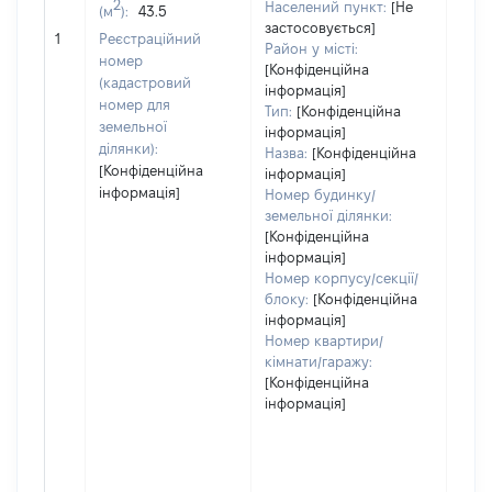
варт
2
Населений пункт:
[Не
(м
):
43.5
обʼє
застосовується]
1
Реєстраційний
варт
Район у місті:
номер
дату
[Конфіденційна
(кадастровий
інформація]
набу
номер для
Тип:
[Конфіденційна
пра
земельної
інформація]
ділянки):
Назва:
[Конфіденційна
[Конфіденційна
інформація]
інформація]
Номер будинку/
земельної ділянки:
[Конфіденційна
інформація]
Номер корпусу/секції/
блоку:
[Конфіденційна
інформація]
Номер квартири/
кімнати/гаражу:
[Конфіденційна
інформація]