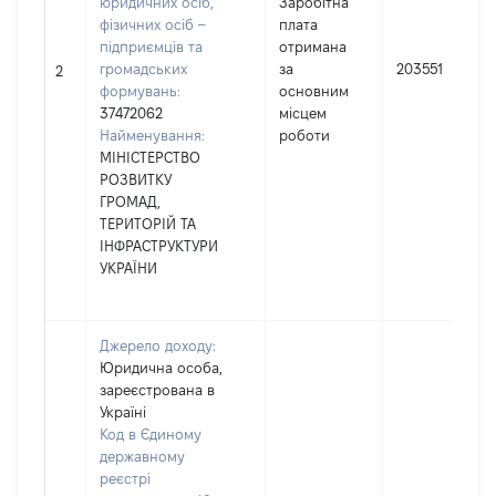
юридичних осіб,
Заробітна
фізичних осіб –
плата
підприємців та
отримана
громадських
за
203551
2
формувань:
основним
37472062
місцем
Найменування:
роботи
МІНІСТЕРСТВО
РОЗВИТКУ
ГРОМАД,
ТЕРИТОРІЙ ТА
ІНФРАСТРУКТУРИ
УКРАЇНИ
Джерело доходу:
Юридична особа,
зареєстрована в
Україні
Код в Єдиному
державному
реєстрі