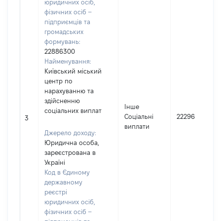
юридичних осіб,
фізичних осіб –
підприємців та
громадських
формувань:
22886300
Найменування:
Київський міський
центр по
нарахуванню та
здійсненню
Інше
соціальних виплат
Соціальні
22296
3
виплати
Джерело доходу:
Юридична особа,
зареєстрована в
Україні
Код в Єдиному
державному
реєстрі
юридичних осіб,
фізичних осіб –