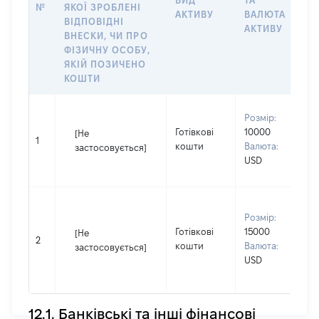
ВИД
ТА
О
№
ЯКОЇ ЗРОБЛЕНІ
АКТИВУ
ВАЛЮТА
Н
ВІДПОВІДНІ
АКТИВУ
П
ВНЕСКИ, ЧИ ПРО
ФІЗИЧНУ ОСОБУ,
ЯКІЙ ПОЗИЧЕНО
КОШТИ
В
Розмір:
П
Готівкові
10000
[Не
І
1
кошти
Валюта:
застосовується]
П
USD
н
В
Розмір:
д
Готівкові
15000
П
[Не
2
кошти
Валюта:
І
застосовується]
USD
П
н
12.1. Банківські та інші фінансові