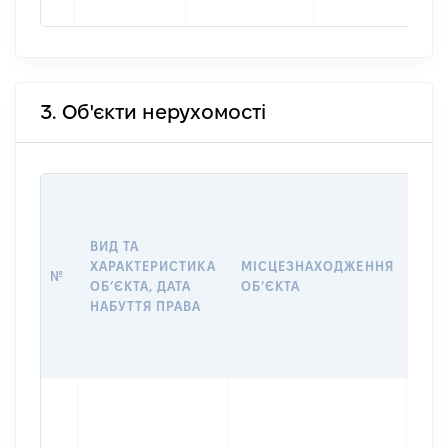
3. Об'єкти нерухомості
ВАР
ДАТ
НАБ
ВИД ТА
ПРА
ХАРАКТЕРИСТИКА
МІСЦЕЗНАХОДЖЕННЯ
№
ЗА
ОБʼЄКТА, ДАТА
ОБʼЄКТА
ОС
НАБУТТЯ ПРАВА
ГР
ОЦІ
ГРН