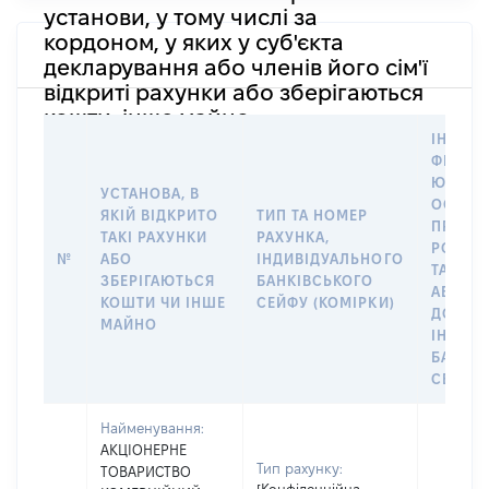
установи, у тому числі за
кордоном, у яких у суб'єкта
декларування або членів його сім'ї
відкриті рахунки або зберігаються
кошти, інше майно
ІНФОР
ФІЗИЧН
ЮРИДИ
УСТАНОВА, В
ОСОБУ,
ЯКІЙ ВІДКРИТО
ТИП ТА НОМЕР
ПРАВО
ТАКІ РАХУНКИ
РАХУНКА,
РОЗПО
№
АБО
ІНДИВІДУАЛЬНОГО
ТАКИМ
ЗБЕРІГАЮТЬСЯ
БАНКІВСЬКОГО
АБО М
КОШТИ ЧИ ІНШЕ
СЕЙФУ (КОМІРКИ)
ДО
МАЙНО
ІНДИВ
БАНКІ
СЕЙФУ 
Найменування:
АКЦІОНЕРНЕ
Тип рахунку:
ТОВАРИСТВО