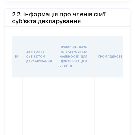
2.2. Інформація про членів сім'ї
суб'єкта декларування
П
ПРІЗВИЩЕ, ІМʼЯ,
Б
ЗВʼЯЗОК ІЗ
ПО БАТЬКОВІ (ЗА
І
№
СУБʼЄКТОМ
НАЯВНОСТІ) ДЛЯ
ГРОМАДЯНСТВО
М
ДЕКЛАРУВАННЯ
ІДЕНТИФІКАЦІЇ В
УКРАЇНІ