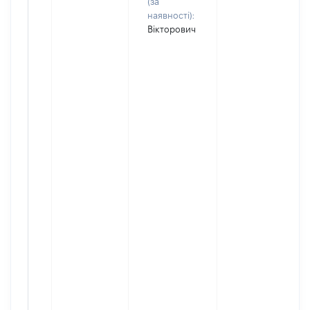
(за
наявності):
Вікторович