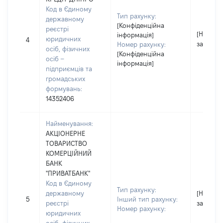
Код в Єдиному
Тип рахунку:
державному
[Конфіденційна
реєстрі
[Не
інформація]
юридичних
4
застосо
Номер рахунку:
осіб, фізичних
[Конфіденційна
осіб –
інформація]
підприємців та
громадських
формувань:
14352406
Найменування:
АКЦІОНЕРНЕ
ТОВАРИСТВО
КОМЕРЦІЙНИЙ
БАНК
"ПРИВАТБАНК"
Код в Єдиному
Тип рахунку:
державному
[Не
5
Інший тип рахунку:
реєстрі
застосо
Номер рахунку:
юридичних