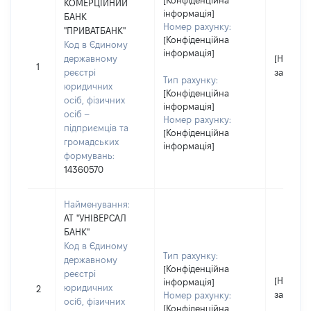
[Конфіденційна
КОМЕРЦІЙНИЙ
інформація]
БАНК
Номер рахунку:
"ПРИВАТБАНК"
[Конфіденційна
Код в Єдиному
інформація]
державному
[Не
1
реєстрі
застосо
Тип рахунку:
юридичних
[Конфіденційна
осіб, фізичних
інформація]
осіб –
Номер рахунку:
підприємців та
[Конфіденційна
громадських
інформація]
формувань:
14360570
Найменування:
АТ "УНІВЕРСАЛ
БАНК"
Код в Єдиному
Тип рахунку:
державному
[Конфіденційна
реєстрі
[Не
інформація]
юридичних
2
застосо
Номер рахунку:
осіб, фізичних
[Конфіденційна