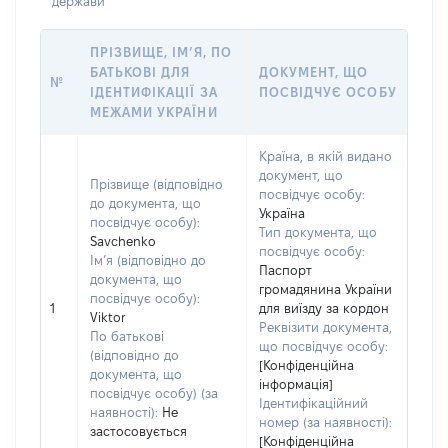
держави
ПРІЗВИЩЕ, ІМ’Я, ПО
БАТЬКОВІ ДЛЯ
ДОКУМЕНТ, ЩО
№
ІДЕНТИФІКАЦІЇ ЗА
ПОСВІДЧУЄ ОСОБУ
МЕЖАМИ УКРАЇНИ
Країна, в якій видано
документ, що
Прізвище (відповідно
посвідчує особу:
до документа, що
Україна
посвідчує особу):
Тип документа, що
Savchenko
посвідчує особу:
Ім’я (відповідно до
Паспорт
документа, що
громадянина України
посвідчує особу):
1
для виїзду за кордон
Viktor
Реквізити документа,
По батькові
що посвідчує особу:
(відповідно до
[Конфіденційна
документа, що
інформація]
посвідчує особу) (за
Ідентифікаційний
наявності):
Не
номер (за наявності):
застосовується
[Конфіденційна