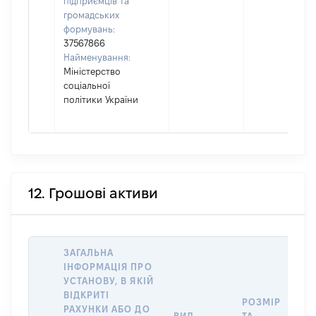
підприємців та
громадських
формувань:
37567866
Найменування:
Міністерство
соціальної
політики України
12. Грошові активи
ЗАГАЛЬНА
ІНФОРМАЦІЯ ПРО
УСТАНОВУ, В ЯКІЙ
ВІДКРИТІ
РОЗМІР
І
РАХУНКИ АБО ДО