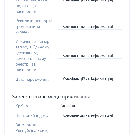
картки платника
податків (за
наявності):
Реквізити паспорта
[Конфіденційна інформація]
громадянина
України:
Унікальний номер
запису в Єдиному
державному
[Конфіденційна інформація]
демографічному
реєстрі (за
наявності):
[Конфіденційна інформація]
Дата народження:
Зареєстроване місце проживання
Україна
Країна:
[Конфіденційна інформація]
Поштовий індекс:
Автономна
Республіка Крим/