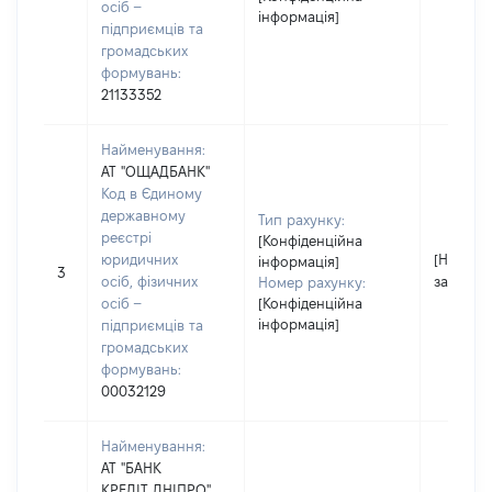
осіб –
інформація]
підприємців та
громадських
формувань:
21133352
Найменування:
АТ "ОЩАДБАНК"
Код в Єдиному
державному
Тип рахунку:
реєстрі
[Конфіденційна
юридичних
[Не
інформація]
3
осіб, фізичних
застосо
Номер рахунку:
осіб –
[Конфіденційна
інформація]
підприємців та
громадських
формувань:
00032129
Найменування:
АТ "БАНК
КРЕДІТ ДНІПРО"