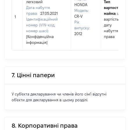
легковий
Тип
HONDA
Дата набуття
вартості
Модель:
права:
27.05.2021
майна:
це
CR-V
1
Ідентифікаційний
вартість на
Рік
номер (VIN-код,
дату
випуску:
номер шасі):
набуття
2012
[Конфіденційна
права
інформація]
7. Цінні папери
У суб'єкта декларування чи членів його сім'ї відсутні
об'єкти для декларування в цьому розділі.
8. Корпоративні права