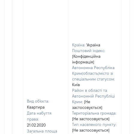
Країна:
Україна
Поштовий індекс:
[Конфіденційна
інформація]
Автономна Республіка
Крим/область/місто зі
спеціальним статусом:
Київ
Район в області та
Автономній Республіці
Вид об'єкта:
Крим:
[Не
Квартира
застосовується]
Дата набуття
Територіальна громада:
[Не застосовується]
права:
8075
Тип населеного пункту:
21.02.2020
Тип
[Не застосовується]
Загальна площа