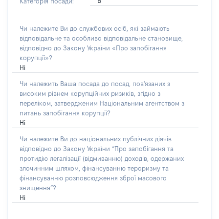
В
Категорія посади:
Чи належите Ви до службових осіб, які займають
відповідальне та особливо відповідальне становище,
відповідно до Закону України «Про запобігання
корупції»?
Ні
Чи належить Ваша посада до посад, пов'язаних з
високим рівнем корупційних ризиків, згідно з
переліком, затвердженим Національним агентством з
питань запобігання корупції?
Ні
Чи належите Ви до національних публічних діячів
відповідно до Закону України “Про запобігання та
протидію легалізації (відмиванню) доходів, одержаних
злочинним шляхом, фінансуванню тероризму та
фінансуванню розповсюдження зброї масового
знищення”?
Ні