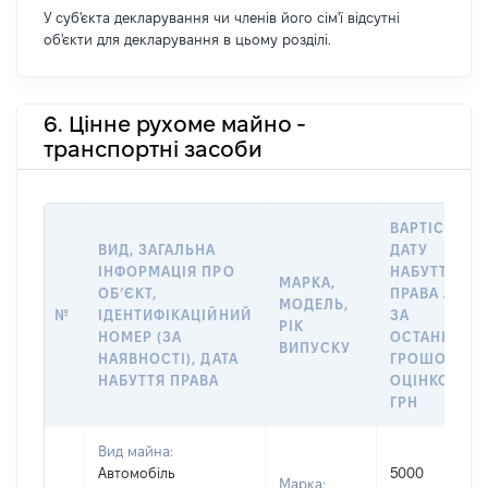
У суб'єкта декларування чи членів його сім'ї відсутні
об'єкти для декларування в цьому розділі.
6. Цінне рухоме майно -
транспортні засоби
ВАРТІСТЬ Н
ВИД, ЗАГАЛЬНА
ДАТУ
ІНФОРМАЦІЯ ПРО
НАБУТТЯ
МАРКА,
ОБʼЄКТ,
ПРАВА АБО
МОДЕЛЬ,
№
ІДЕНТИФІКАЦІЙНИЙ
ЗА
РІК
НОМЕР (ЗА
ОСТАННЬО
ВИПУСКУ
НАЯВНОСТІ), ДАТА
ГРОШОВОЮ
НАБУТТЯ ПРАВА
ОЦІНКОЮ,
ГРН
Вид майна:
Автомобіль
5000
Марка: