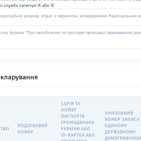
лужби категорії 'А' або 'Б'
орупційних ризиків, згідно з переліком, затвердженим Національним аг
акону України “Про запобігання та протидію легалізації (відмиванню) 
декларування
СЕРІЯ ТА
НОМЕР
УНІКАЛЬНИЙ
ПАСПОРТА
НОМЕР ЗАПИСУ
ГРОМАДЯНИНА
ПОДАТКОВИЙ
ЄДИНОМУ
СТВО
УКРАЇНИ АБО
НОМЕР
ДЕРЖАВНОМУ
ID-КАРТКА АБО
ДЕМОГРАФІЧНО