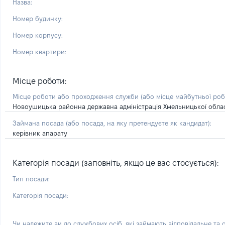
Назва:
Номер будинку:
Номер корпусу:
Номер квартири:
Місце роботи:
Місце роботи або проходження служби
(або місце майбутньої ро
Новоушицька районна державна адміністрація Хмельницької облас
Займана посада
(або посада, на яку претендуєте як кандидат)
:
керівник апарату
Категорія посади (заповніть, якщо це вас стосується):
Тип посади:
Категорія посади:
Чи належите ви до службових осіб, які займають відповідальне та 