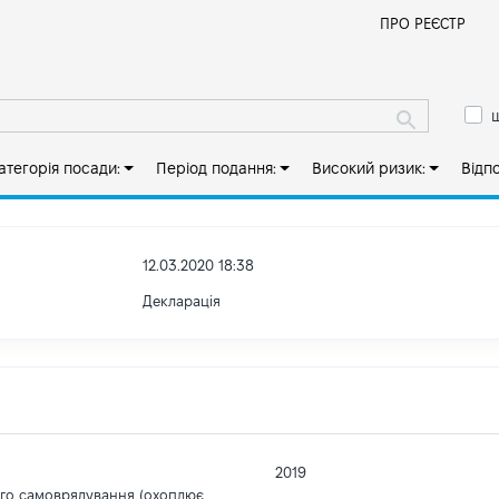
Й
ПРО РЕЄСТР
ш
атегорія посади:
Період подання:
Високий ризик:
Відп
12.03.2020 18:38
Декларація
2019
ого самоврядування (охоплює