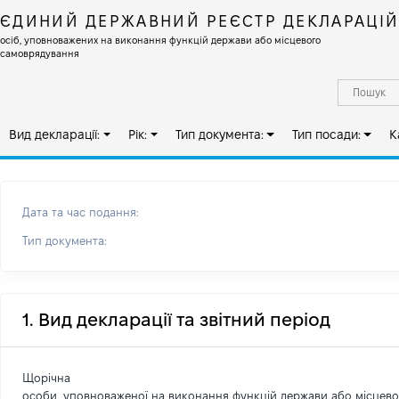
ЄДИНИЙ ДЕРЖАВНИЙ РЕЄСТР ДЕКЛАРАЦІ
осіб, уповноважених на виконання функцій держави або місцевого
самоврядування
Вид декларації:
Рік:
Тип документа:
Тип посади:
К
Дата та час подання:
Тип документа:
1. Вид декларації та звітний період
Щорічна
особи, уповноваженої на виконання функцій держави або місцев