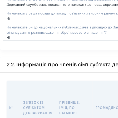
Державний службовець, посада якого належить до посад державної с
Чи належить Ваша посада до посад, пов'язаних з високим рівнем к
Ні
Чи належите Ви до національних публічних діячів відповідно до З
фінансуванню розповсюдження зброї масового знищення”?
Ні
2.2. Інформація про членів сім'ї суб'єкта 
ЗВ'ЯЗОК ІЗ
ПРІЗВИЩЕ,
№
СУБ'ЄКТОМ
ІМ'Я, ПО
ГРОМАДЯН
ДЕКЛАРУВАННЯ
БАТЬКОВІ