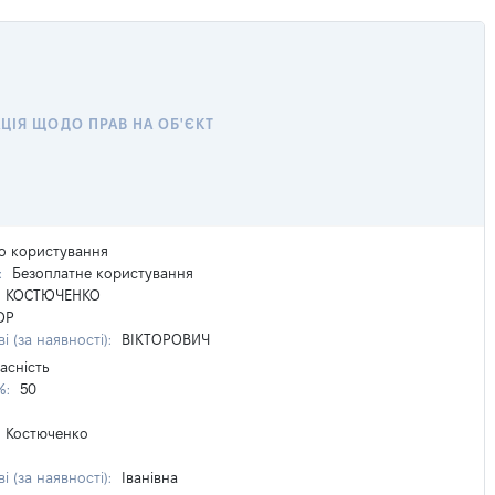
ЦІЯ ЩОДО ПРАВ НА ОБ'ЄКТ
о користування
:
Безоплатне користування
КОСТЮЧЕНКО
ОР
і (за наявності):
ВІКТОРОВИЧ
асність
%:
50
Костюченко
і (за наявності):
Іванівна