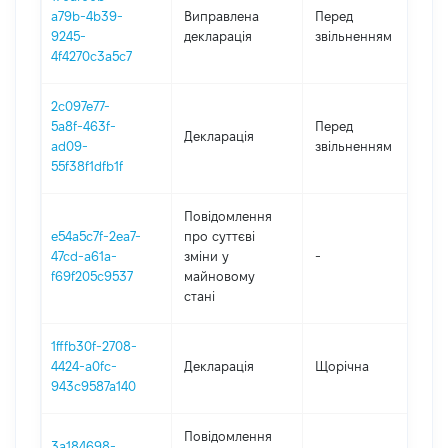
01
a79b-4b39-
Виправлена
Перед
-
9245-
декларація
звільненням
28
4f4270c3a5c7
2c097e77-
01
5a8f-463f-
Перед
Декларація
-
ad09-
звільненням
28
55f38f1dfb1f
Повідомлення
e54a5c7f-2ea7-
про суттєві
47cd-a61a-
зміни y
-
2
f69f205c9537
майновому
стані
1fffb30f-2708-
4424-a0fc-
Декларація
Щорічна
2
943c9587a140
Повідомлення
3a184698-