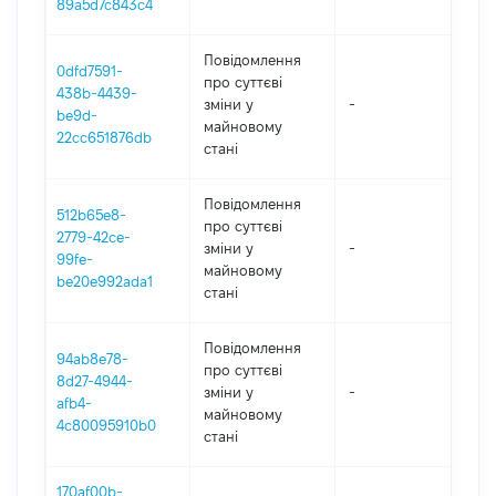
89a5d7c843c4
Повідомлення
0dfd7591-
про суттєві
438b-4439-
зміни y
-
2
be9d-
майновому
22cc651876db
стані
Повідомлення
512b65e8-
про суттєві
2779-42ce-
зміни y
-
2
99fe-
майновому
be20e992ada1
стані
Повідомлення
94ab8e78-
про суттєві
8d27-4944-
зміни y
-
2
afb4-
майновому
4c80095910b0
стані
170af00b-