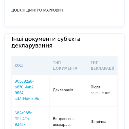
ДОБКІН ДМИТРО МАРКОВИЧ
Інші документи суб'єкта
декларування
ТИП
ТИП
КОД
П
ДОКУМЕНТА
ДЕКЛАРАЦІЇ
90bc92a6-
b876-4ab2-
Після
Декларація
2
9954-
звільнення
cd7e14d65c9b
682e985c-
f151-4ffa-
Виправлена
Щорічна
20
9348-
декларація