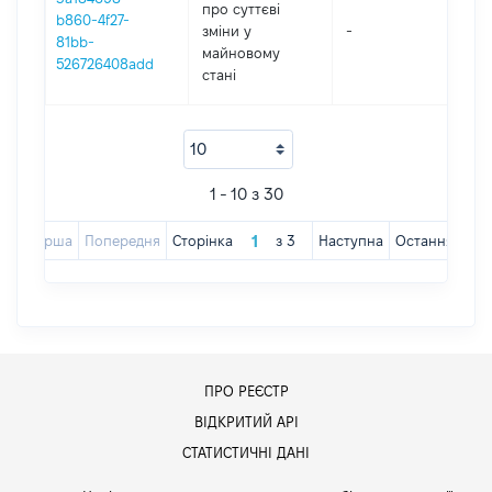
про суттєві
b860-4f27-
зміни y
-
2
81bb-
майновому
526726408add
стані
1 - 10 з 30
Перша
Попередня
Сторінка
з
3
Наступна
Остання
ПРО РЕЄСТР
ВІДКРИТИЙ АРІ
СТАТИСТИЧНІ ДАНІ