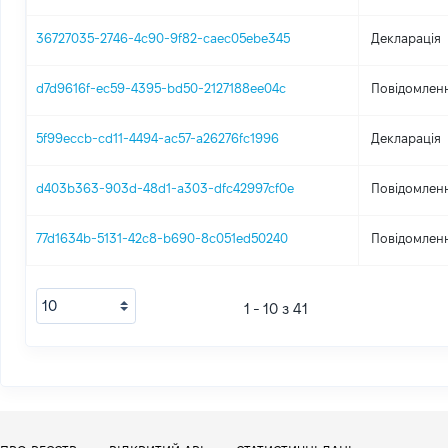
36727035-2746-4c90-9f82-caec05ebe345
Декларація
d7d9616f-ec59-4395-bd50-2127188ee04c
Повідомленн
5f99eccb-cd11-4494-ac57-a26276fc1996
Декларація
d403b363-903d-48d1-a303-dfc42997cf0e
Повідомленн
77d1634b-5131-42c8-b690-8c051ed50240
Повідомленн
1 - 10 з 41