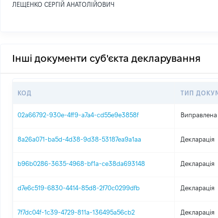
ЛЕЩЕНКО СЕРГІЙ АНАТОЛІЙОВИЧ
Інші документи суб'єкта декларування
КОД
ТИП ДОКУ
02a66792-930e-4ff9-a7a4-cd55e9e3858f
Виправлена 
8a26a071-ba5d-4d38-9d38-53187ea9a1aa
Декларація
b96b0286-3635-4968-bf1a-ce38da693148
Декларація
d7e6c519-6830-4414-85d8-2f70c0299dfb
Декларація
7f7dc04f-1c39-4729-811a-136495a56cb2
Декларація