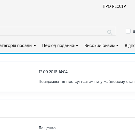
Й
ПРО РЕЄСТР
ш
атегорія посади:
Період подання:
Високий ризик:
Відп
12.09.2016 14:04
Повідомлення про суттєві зміни y майновому стан
Лещенко