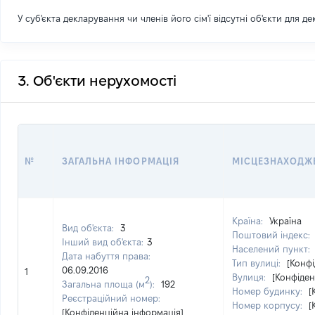
У суб'єкта декларування чи членів його сім'ї відсутні об'єкти для д
3. Об'єкти нерухомості
№
ЗАГАЛЬНА ІНФОРМАЦІЯ
МІСЦЕЗНАХОДЖЕ
Країна:
Україна
Вид об'єкта:
3
Поштовий індекс:
Інший вид об'єкта:
3
Населений пункт:
Дата набуття права:
Тип вулиці:
[Конфі
06.09.2016
1
Вулиця:
[Конфіден
2
Загальна площа (м
):
192
Номер будинку:
[
Реєстраційний номер:
Номер корпусу:
[
[Конфіденційна інформація]