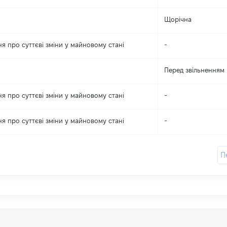
Щорічна
я про суттєві зміни y майновому стані
-
Перед звільненням
я про суттєві зміни y майновому стані
-
я про суттєві зміни y майновому стані
-
П