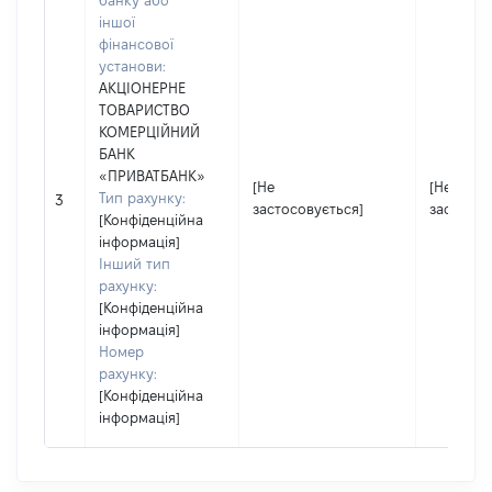
банку або
іншої
фінансової
установи:
АКЦІОНЕРНЕ
ТОВАРИСТВО
КОМЕРЦІЙНИЙ
БАНК
«ПРИВАТБАНК»
[Не
[Не
Тип рахунку:
3
застосовується]
застосов
[Конфіденційна
інформація]
Інший тип
рахунку:
[Конфіденційна
інформація]
Номер
рахунку:
[Конфіденційна
інформація]