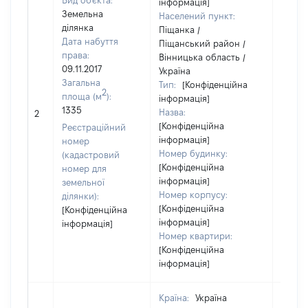
Вид об'єкта:
інформація]
Земельна
Населений пункт:
ділянка
Піщанка /
Дата набуття
Піщанський район /
права:
Вінницька область /
09.11.2017
Україна
Загальна
Тип:
[Конфіденційна
2
площа (м
):
інформація]
1335
Назва:
65968
2
[Конфіденційна
Реєстраційний
інформація]
номер
Номер будинку:
(кадастровий
[Конфіденційна
номер для
інформація]
земельної
Номер корпусу:
ділянки):
[Конфіденційна
[Конфіденційна
інформація]
інформація]
Номер квартири:
[Конфіденційна
інформація]
Країна:
Україна