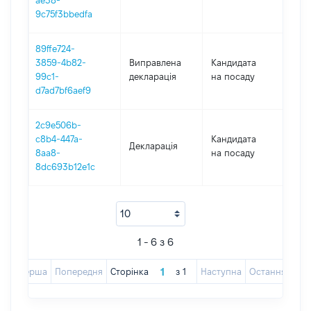
ae38-
9c75f3bbedfa
89ffe724-
3859-4b82-
Виправлена
Кандидата
202
99c1-
декларація
на посаду
d7ad7bf6aef9
2c9e506b-
c8b4-447a-
Кандидата
Декларація
202
8aa8-
на посаду
8dc693b12e1c
1 - 6 з 6
Перша
Попередня
Сторінка
з
1
Наступна
Остання