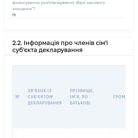
фінансуванню розповсюдження зброї масового
знищення”?
Ні
2.2. Інформація про членів сім'ї
суб'єкта декларування
ЗВ'ЯЗОК ІЗ
ПРІЗВИЩЕ,
№
СУБ'ЄКТОМ
ІМ'Я, ПО
ГРОМАДЯН
ДЕКЛАРУВАННЯ
БАТЬКОВІ