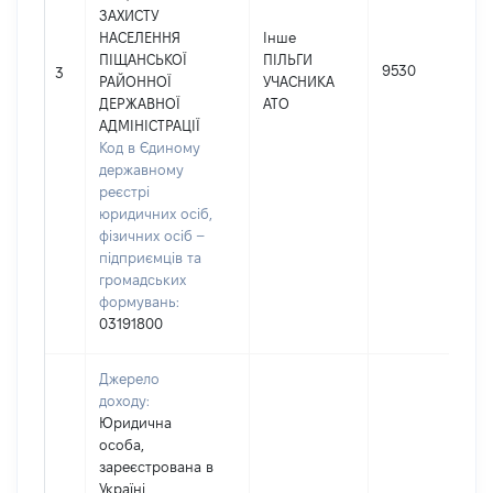
ЗАХИСТУ
НАСЕЛЕННЯ
Інше
ПІЩАНСЬКОЇ
ПІЛЬГИ
9530
3
РАЙОННОЇ
УЧАСНИКА
ДЕРЖАВНОЇ
АТО
АДМІНІСТРАЦІЇ
Код в Єдиному
державному
реєстрі
юридичних осіб,
фізичних осіб –
підприємців та
громадських
формувань:
03191800
Джерело
доходу:
Юридична
особа,
зареєстрована в
Україні