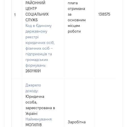
РАЙОННИЙ
плата
ЦЕНТР
отримана
СОЦІАЛЬНИХ
за
138575
1
СЛУЖБ
основним
Код в Єдиному
місцем
державному
роботи
реєстрі
юридичних осіб,
фізичних осіб –
підприємців та
громадських
формувань:
26011691
Джерело
доходу:
Юридична
особа,
зареєстрована в
Україні
Найменування:
Заробітна
МОГИЛІВ