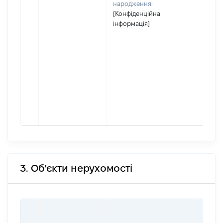
народження:
[Конфіденційна
інформація]
3. Об'єкти нерухомості
ВАРТ
ДАТУ