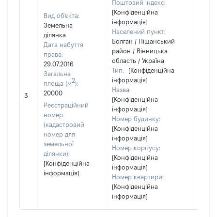
Поштовий індекс:
[Конфіденційна
Вид об'єкта:
інформація]
Земельна
Населений пункт:
ділянка
Болган / Піщанський
Дата набуття
район / Вінницька
права:
область / Україна
29.07.2016
Тип:
[Конфіденційна
Загальна
інформація]
2
площа (м
):
Назва:
20000
87147
3
[Конфіденційна
Реєстраційний
інформація]
номер
Номер будинку:
(кадастровий
[Конфіденційна
номер для
інформація]
земельної
Номер корпусу:
ділянки):
[Конфіденційна
[Конфіденційна
інформація]
інформація]
Номер квартири:
[Конфіденційна
інформація]