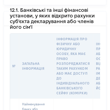
12.1. Банківські та інші фінансові
установи, у яких відкрито рахунки
суб'єкта декларування або членів
його сім'ї
ІНФОРМАЦІЯ ПРО
ФІЗИЧНУ АБО
ІНФОРМ
ЮРИДИЧНУ
ПРО ФІ
ОСОБУ, ЯКА МАЄ
АБО Ю
ПРАВО
ОСОБУ,
ЗАГАЛЬНА
РОЗПОРЯДЖАТИСЯ
ВІДКРИ
№
ІНФОРМАЦІЯ
ТАКИМ РАХУНКОМ
РАХУНО
АБО МАЄ ДОСТУП
ІМ’Я СУ
ДО
ДЕКЛАР
ІНДИВІДУАЛЬНОГО
АБО ЧЛ
БАНКІВСЬКОГО
ЙОГО СІ
СЕЙФУ (КОМІРКИ)
Найменування
банку або