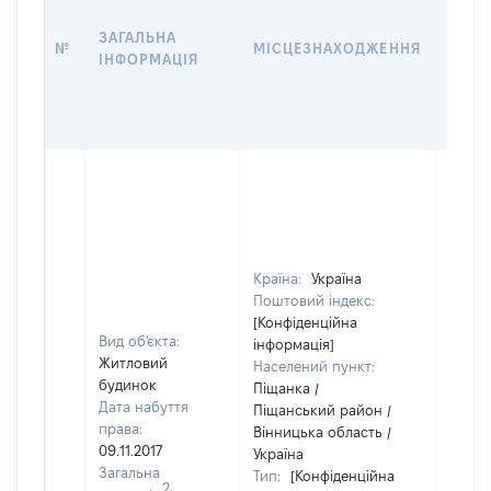
НАБУ
ЗАГАЛЬНА
ПРАВ
№
МІСЦЕЗНАХОДЖЕННЯ
ІНФОРМАЦІЯ
ЗА
ОСТ
ГРО
ОЦІ
Країна:
Україна
Поштовий індекс:
[Конфіденційна
Вид об'єкта:
інформація]
Житловий
Населений пункт:
будинок
Піщанка /
Дата набуття
Піщанський район /
права:
Вінницька область /
09.11.2017
Україна
Загальна
Тип:
[Конфіденційна
2