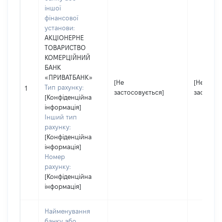
іншої
фінансової
установи:
АКЦІОНЕРНЕ
ТОВАРИСТВО
КОМЕРЦІЙНИЙ
БАНК
«ПРИВАТБАНК»
[Не
[Не
Тип рахунку:
1
застосовується]
застосов
[Конфіденційна
інформація]
Інший тип
рахунку:
[Конфіденційна
інформація]
Номер
рахунку:
[Конфіденційна
інформація]
Найменування
банку або