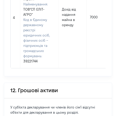
Найменування:
ТОВ"СП ЕЛІТ-
Дохід від
АГРО"
надання
7000
4
Код в Єдиному
майна в
державному
оренду
реєстрі
юридичних осіб,
фізичних осіб –
підприємців та
громадських
формувань:
39221744
12. Грошові активи
У суб'єкта декларування чи членів його сім'ї відсутні
об'єкти для декларування в цьому розділі.