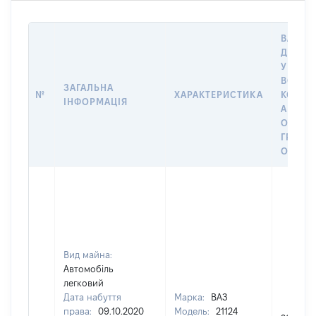
ВАРТІС
ДАТУ 
У ВЛАС
ВОЛОД
ЗАГАЛЬНА
№
ХАРАКТЕРИСТИКА
КОРИС
ІНФОРМАЦІЯ
АБО З
ОСТА
ГРОШ
ОЦІНК
Вид майна:
Автомобіль
легковий
Дата набуття
Марка:
ВАЗ
права:
09.10.2020
Модель:
21124