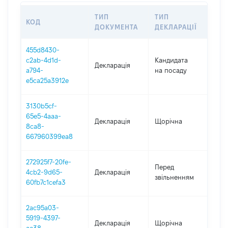
ТИП
ТИП
КОД
ПЕ
ДОКУМЕНТА
ДЕКЛАРАЦІЇ
455d8430-
c2ab-4d1d-
Кандидата
Декларація
202
a794-
на посаду
e5ca25a3912e
3130b5cf-
65e5-4aaa-
Декларація
Щорічна
202
8ca8-
667960399ea8
272925f7-20fe-
01.0
Перед
4cb2-9d65-
Декларація
-
звільненням
60fb7c1cefa3
15.
2ac95a03-
5919-4397-
Декларація
Щорічна
202