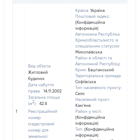
Країна:
Україна
Поштовий індекс:
[Конфіденційна
інформація]
Автономна Республіка
Крим/область/місто зі
спеціальним статусом:
Миколаївська
Район в області та
Автономній Республіці
Вид об'єкта:
Крим:
Баштанський
Житловий
Територіальна громада:
будинок
Софіївська
Дата набуття
Тип населеного пункту:
права:
14.11.2002
Село
Загальна площа
1747
Населений пункт:
2
(м
):
42.4
Тип 
Кам’яне
обʼє
1
Реєстраційний
Район у місті:
варт
[Конфіденційна
номер
інформація]
набу
(кадастровий
Тип:
[Конфіденційна
номер для
інформація]
земельної