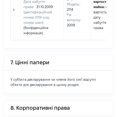
Дата набуття
вартості
Модель:
права:
31.10.2009
майна:
це
2114
1
Ідентифікаційний
вартість на
Рік
номер (VIN-код,
дату
випуску:
номер шасі):
набуття
2009
[Конфіденційна
права
інформація]
7. Цінні папери
У суб'єкта декларування чи членів його сім'ї відсутні
об'єкти для декларування в цьому розділі.
8. Корпоративні права