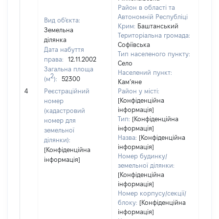
Район в області та
Автономній Республіці
Вид об'єкта:
Крим:
Баштанський
Земельна
Територіальна громада:
ділянка
Софіївська
Дата набуття
Тип населеного пункту:
права:
12.11.2002
Село
Загальна площа
4132
Населений пункт:
2
(м
):
52300
Тип 
Кам’яне
обʼє
4
Реєстраційний
Район у місті:
варт
[Конфіденційна
номер
інформація]
набу
(кадастровий
Тип:
[Конфіденційна
номер для
інформація]
земельної
Назва:
[Конфіденційна
ділянки):
інформація]
[Конфіденційна
Номер будинку/
інформація]
земельної ділянки:
[Конфіденційна
інформація]
Номер корпусу/секції/
блоку:
[Конфіденційна
інформація]