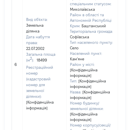
спеціальним статусом:
Миколаївська
Район в області та
Вид об'єкта:
Автономній Республіці
Земельна
Крим:
Баштанський
ділянка
Територіальна громада:
Дата набуття
Софіївська
Тип населеного пункту:
права:
Село
22.07.2002
Населений пункт:
Загальна площа
2
Кам’яне
(м
):
18499
[Не
6
Район у місті:
заст
Реєстраційний
[Конфіденційна
номер
інформація]
(кадастровий
Тип:
[Конфіденційна
номер для
інформація]
земельної
Назва:
[Конфіденційна
ділянки):
інформація]
[Конфіденційна
Номер будинку/
інформація]
земельної ділянки:
[Конфіденційна
інформація]
Номер корпусу/секції/