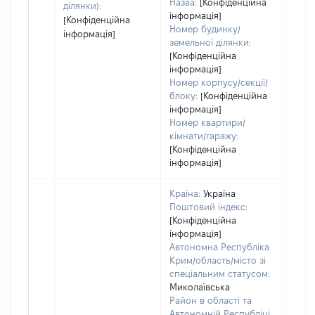
Назва:
[Конфіденційна
ділянки):
інформація]
[Конфіденційна
Номер будинку/
інформація]
земельної ділянки:
[Конфіденційна
інформація]
Номер корпусу/секції/
блоку:
[Конфіденційна
інформація]
Номер квартири/
кімнати/гаражу:
[Конфіденційна
інформація]
Країна:
Україна
Поштовий індекс:
[Конфіденційна
інформація]
Автономна Республіка
Крим/область/місто зі
спеціальним статусом:
Миколаївська
Район в області та
Автономній Республіці