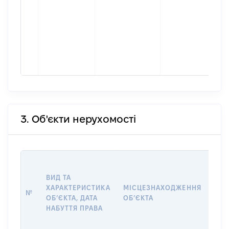
3. Об'єкти нерухомості
ВАР
ВИД ТА
ДАТ
ХАРАКТЕРИСТИКА
МІСЦЕЗНАХОДЖЕННЯ
ПРА
№
ОБʼЄКТА, ДАТА
ОБʼЄКТА
ОС
НАБУТТЯ ПРАВА
ГР
ОЦІ