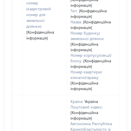
номер
інформація]
(кадастровий
Тип:
[Конфіденційна
номер для
інформація]
земельної
Назва:
[Конфіденційна
ділянки):
інформація]
[Конфіденційна
Номер будинку/
інформація]
земельної ділянки:
[Конфіденційна
інформація]
Номер корпусу/секції/
блоку:
[Конфіденційна
інформація]
Номер квартири/
кімнати/гаражу:
[Конфіденційна
інформація]
Країна:
Україна
Поштовий індекс:
[Конфіденційна
інформація]
Автономна Республіка
Крим/область/місто зі