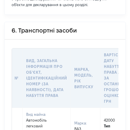
об'єкти для декларування в цьому розділі.
6. Транспортні засоби
ВАРТІСТЬ Н
ВИД, ЗАГАЛЬНА
ДАТУ
ІНФОРМАЦІЯ ПРО
НАБУТТЯ
МАРКА,
ОБʼЄКТ,
ПРАВА АБО
МОДЕЛЬ,
№
ІДЕНТИФІКАЦІЙНИЙ
ЗА
РІК
НОМЕР (ЗА
ОСТАННЬО
ВИПУСКУ
НАЯВНОСТІ), ДАТА
ГРОШОВОЮ
НАБУТТЯ ПРАВА
ОЦІНКОЮ,
ГРН
Вид майна:
Автомобіль
42000
Марка:
легковий
Тип
ВАЗ