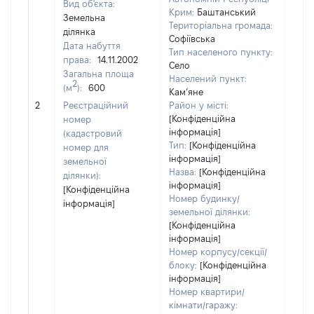
Вид об'єкта:
Крим:
Баштанський
Земельна
Територіальна громада:
ділянка
Софіївська
Дата набуття
Тип населеного пункту:
права:
14.11.2002
Село
Загальна площа
301
Населений пункт:
2
(м
):
600
Тип 
Кам’яне
обʼє
2
Реєстраційний
Район у місті:
варт
[Конфіденційна
номер
інформація]
набу
(кадастровий
Тип:
[Конфіденційна
номер для
інформація]
земельної
Назва:
[Конфіденційна
ділянки):
інформація]
[Конфіденційна
Номер будинку/
інформація]
земельної ділянки:
[Конфіденційна
інформація]
Номер корпусу/секції/
блоку:
[Конфіденційна
інформація]
Номер квартири/
кімнати/гаражу: