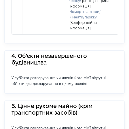
блоку:
[Конфіденційна
інформація]
Номер квартири/
кімнати/гаражу:
[Конфіденційна
інформація]
4. Об'єкти незавершеного
будівництва
У суб'єкта декларування чи членів його сім'ї відсутні
об'єкти для декларування в цьому розділі.
5. Цінне рухоме майно (крім
транспортних засобів)
У суб'єкта декларування чи членів його сім'ї відсутні