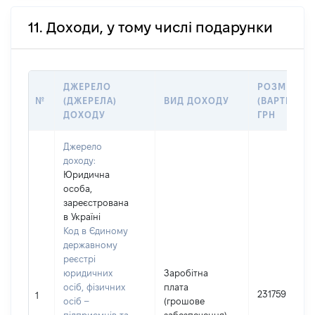
11. Доходи, у тому числі подарунки
ДЖЕРЕЛО
РОЗМІР
№
(ДЖЕРЕЛА)
ВИД ДОХОДУ
(ВАРТІСТЬ),
ДОХОДУ
ГРН
Джерело
доходу:
Юридична
особа,
зареєстрована
в Україні
Код в Єдиному
державному
реєстрі
юридичних
Заробітна
осіб, фізичних
плата
231759
1
осіб –
(грошове