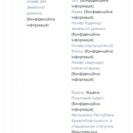
Тип:
[Конфіденційна
номер для
інформація]
земельної
Назва:
[Конфіденційна
ділянки):
інформація]
[Конфіденційна
Номер будинку/
інформація]
земельної ділянки:
[Конфіденційна
інформація]
Номер корпусу/секції/
блоку:
[Конфіденційна
інформація]
Номер квартири/
кімнати/гаражу:
[Конфіденційна
інформація]
Країна:
Україна
Поштовий індекс:
[Конфіденційна
інформація]
Автономна Республіка
Крим/область/місто зі
спеціальним статусом:
Миколаївська