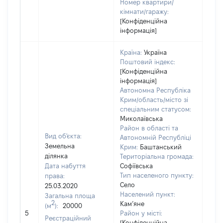
Номер квартири/
кімнати/гаражу:
[Конфіденційна
інформація]
Країна:
Україна
Поштовий індекс:
[Конфіденційна
інформація]
Автономна Республіка
Крим/область/місто зі
спеціальним статусом:
Миколаївська
Район в області та
Вид об'єкта:
Автономній Республіці
Земельна
Крим:
Баштанський
ділянка
Територіальна громада:
Дата набуття
Софіївська
Тип населеного пункту:
права:
Село
25.03.2020
Населений пункт:
Загальна площа
2
Кам’яне
(м
):
20000
[Не
5
Район у місті:
заст
Реєстраційний
[Конфіденційна