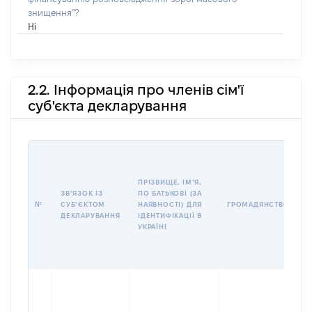
знищення"?
Ні
2.2. Інформація про членів сім'ї
суб'єкта декларування
П
І
Б
ПРІЗВИЩЕ, ІМʼЯ,
І
ЗВʼЯЗОК ІЗ
ПО БАТЬКОВІ (ЗА
№
СУБʼЄКТОМ
НАЯВНОСТІ) ДЛЯ
ГРОМАДЯНСТВО
У
ДЕКЛАРУВАННЯ
ІДЕНТИФІКАЦІЇ В
Д
УКРАЇНІ