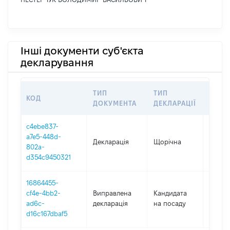
Інші документи суб'єкта
декларування
ТИП
ТИП
КОД
ПЕРІ
ДОКУМЕНТА
ДЕКЛАРАЦІЇ
c4ebe837-
a7e5-448d-
Декларація
Щорічна
2025
802a-
d354c9450321
16864455-
cf4e-4bb2-
Виправлена
Кандидата
2024
ad6c-
декларація
на посаду
d16c167dbaf5