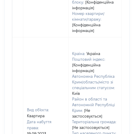
блоку:
[Конфіденційна
інформація]
Номер квартири/
кімнати/гаражу:
[Конфіденційна
інформація]
Країна:
Україна
Поштовий індекс:
[Конфіденційна
інформація]
Автономна Республіка
Крим/область/місто зі
спеціальним статусом:
Київ
Район в області та
Автономній Республіці
Вид об'єкта:
Крим:
[Не
Квартира
застосовується]
Дата набуття
Територіальна громада:
[Не застосовується]
права:
Тип населеного пункту:
19.09.2023