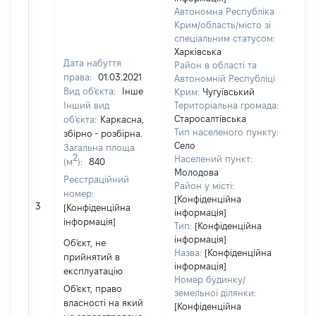
Автономна Республіка
Крим/область/місто зі
спеціальним статусом:
Харківська
Об'
Дата набуття
Район в області та
нал
права:
01.03.2021
Автономній Республіці
суб
Вид об'єкта:
Інше
Крим:
Чугуївський
дек
Інший вид
Територіальна громада:
чи 
Старосалтівська
об'єкта:
Каркасна,
сім'
Тип населеного пункту:
збірно - розбірна.
вла
Село
Загальна площа
2
від
Населений пункт:
(м
):
840
Молодова
Цив
Реєстраційний
Район у місті:
код
номер:
[Конфіденційна
Укр
3
[Конфіденційна
інформація]
інформація]
Об'
Тип:
[Конфіденційна
пов
інформація]
Об'єкт, не
час
Назва:
[Конфіденційна
прийнятий в
поб
інформація]
експлуатацію
мат
Номер будинку/
Об'єкт, право
за 
земельної ділянки:
власності на який
[Конфіденційна
суб