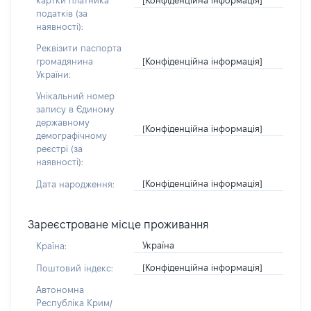
картки платника
податків (за
наявності):
Реквізити паспорта
[Конфіденційна інформація]
громадянина
України:
Унікальний номер
запису в Єдиному
державному
[Конфіденційна інформація]
демографічному
реєстрі (за
наявності):
[Конфіденційна інформація]
Дата народження:
Зареєстроване місце проживання
Україна
Країна:
[Конфіденційна інформація]
Поштовий індекс:
Автономна
Республіка Крим/