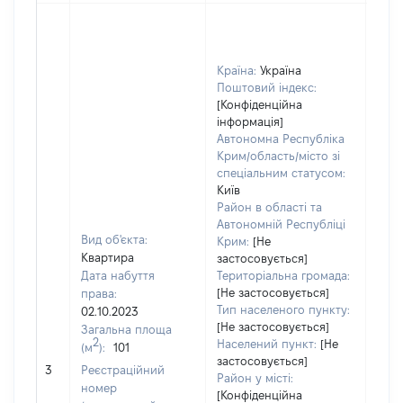
Країна:
Україна
Поштовий індекс:
[Конфіденційна
інформація]
Автономна Республіка
Крим/область/місто зі
спеціальним статусом:
Київ
Район в області та
Автономній Республіці
Вид об'єкта:
Крим:
[Не
Квартира
застосовується]
Дата набуття
Територіальна громада:
[Не застосовується]
права:
Тип населеного пункту:
02.10.2023
[Не застосовується]
Загальна площа
2
Населений пункт:
[Не
(м
):
101
[Не
застосовується]
3
Реєстраційний
заст
Район у місті:
номер
[Конфіденційна