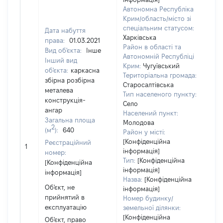
Автономна Республіка
Крим/область/місто зі
спеціальним статусом:
Дата набуття
Харківська
права:
01.03.2021
Об'
Район в області та
Вид об'єкта:
Інше
нал
Автономній Республіці
Інший вид
суб
Крим:
Чугуївський
об'єкта:
каркасна
дек
Територіальна громада:
збірна розбірна
чи 
Старосалтівська
металева
сім'
Тип населеного пункту:
конструкція-
вла
Село
ангар
від
Населений пункт:
Загальна площа
Молодова
Цив
2
(м
):
640
Район у місті:
код
[Конфіденційна
Реєстраційний
Укр
1
інформація]
номер:
Об'
Тип:
[Конфіденційна
[Конфіденційна
пов
інформація]
інформація]
час
Назва:
[Конфіденційна
Об'єкт, не
поб
інформація]
прийнятий в
мат
Номер будинку/
експлуатацію
за 
земельної ділянки:
[Конфіденційна
суб
Об'єкт, право