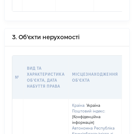
3. Об'єкти нерухомості
ВАР
ВИД ТА
ДАТ
ХАРАКТЕРИСТИКА
МІСЦЕЗНАХОДЖЕННЯ
ПРА
№
ОБʼЄКТА, ДАТА
ОБʼЄКТА
ОС
НАБУТТЯ ПРАВА
ГР
ОЦІ
Країна:
Україна
Поштовий індекс:
[Конфіденційна
інформація]
Автономна Республіка
Крим/область/місто зі