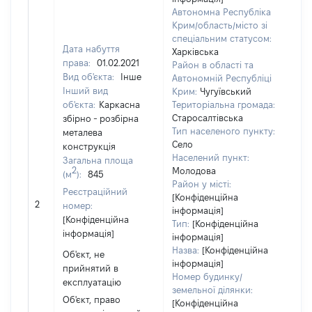
Автономна Республіка
Крим/область/місто зі
спеціальним статусом:
Дата набуття
Харківська
Об'
права:
01.02.2021
Район в області та
нал
Вид об'єкта:
Інше
Автономній Республіці
суб
Інший вид
Крим:
Чугуївський
дек
об'єкта:
Каркасна
Територіальна громада:
чи 
Старосалтівська
збірно - розбірна
сім'
Тип населеного пункту:
металева
вла
Село
конструкція
від
Населений пункт:
Загальна площа
2
Молодова
Цив
(м
):
845
Район у місті:
код
Реєстраційний
[Конфіденційна
Укр
2
номер:
інформація]
[Конфіденційна
Об'
Тип:
[Конфіденційна
інформація]
пов
інформація]
час
Назва:
[Конфіденційна
Об'єкт, не
поб
інформація]
прийнятий в
мат
Номер будинку/
експлуатацію
за 
земельної ділянки:
Об'єкт, право
[Конфіденційна
суб