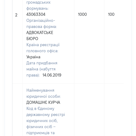
громадських
формувань:
43063304
1000
100
2
Організаційно-
правова форма:
АДВОКАТСЬКЕ
БЮРО
Країна реєстрації
головного офіса:
Україна
Дата придбання
майна (набуття
права):
14.06.2019
Найменування
юридичної особи:
ДОМАШНЄ КУРЧА
Код в Єдиному
державному реєстрі
юридичних осіб,
фізичних осіб –
підприємців та