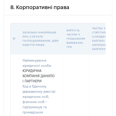
8. Корпоративні права
ЧАСТКА У
ВАРТІСТЬ
ЗАГАЛЬНА ІНФОРМАЦІЯ
СТАТУТНОМУ
ЧАСТКИ У
ПРО СУБʼЄКТА
(СКЛАДЕНОМУ)
№
ГРОШОВОМУ
ГОСПОДАРЮВАННЯ, ДАТА
КАПІТАЛІ (% ВІД
ВИРАЖЕННІ,
НАБУТТЯ ПРАВА
ЗАГАЛЬНОГО
ГРН
КАПІТАЛУ)
Найменування
юридичної особи:
ЮРИДИЧНА
КОМПАНІЯ ДАНИЛО
І ПАРТНЕРИ
Код в Єдиному
державному реєстрі
юридичних осіб,
фізичних осіб –
підприємців та
громадських