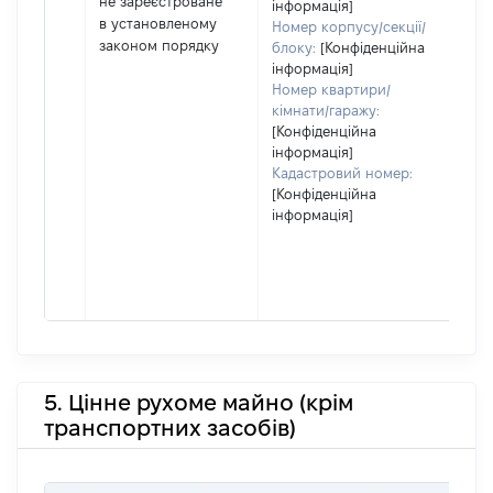
не зареєстроване
інформація]
дек
в установленому
Номер корпусу/секції/
або
законом порядку
блоку:
[Конфіденційна
його
інформація]
Номер квартири/
кімнати/гаражу:
[Конфіденційна
інформація]
Кадастровий номер:
[Конфіденційна
інформація]
5. Цінне рухоме майно (крім
транспортних засобів)