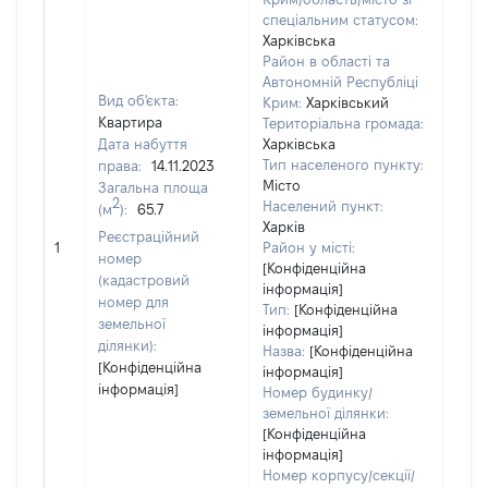
спеціальним статусом:
Харківська
Район в області та
Автономній Республіці
Вид об'єкта:
Крим:
Харківський
Квартира
Територіальна громада:
Дата набуття
Харківська
Тип населеного пункту:
права:
14.11.2023
Місто
Загальна площа
2
Населений пункт:
(м
):
65.7
Харків
[Не
Реєстраційний
1
Район у місті:
заст
номер
[Конфіденційна
(кадастровий
інформація]
номер для
Тип:
[Конфіденційна
земельної
інформація]
ділянки):
Назва:
[Конфіденційна
[Конфіденційна
інформація]
інформація]
Номер будинку/
земельної ділянки:
[Конфіденційна
інформація]
Номер корпусу/секції/