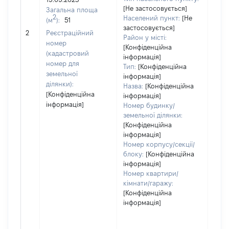
[Не застосовується]
Загальна площа
2
Населений пункт:
[Не
(м
):
51
[Не
застосовується]
2
Реєстраційний
заст
Район у місті:
номер
[Конфіденційна
(кадастровий
інформація]
номер для
Тип:
[Конфіденційна
земельної
інформація]
ділянки):
Назва:
[Конфіденційна
[Конфіденційна
інформація]
інформація]
Номер будинку/
земельної ділянки:
[Конфіденційна
інформація]
Номер корпусу/секції/
блоку:
[Конфіденційна
інформація]
Номер квартири/
кімнати/гаражу:
[Конфіденційна
інформація]