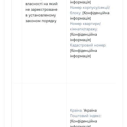
інформація]
дек
власності на який
Номер корпусу/секції/
або
не зареєстроване
блоку:
[Конфіденційна
його
в установленому
інформація]
законом порядку
Номер квартири/
кімнати/гаражу:
[Конфіденційна
інформація]
Кадастровий номер:
[Конфіденційна
інформація]
Країна:
Україна
Поштовий індекс:
[Конфіденційна
інформація]