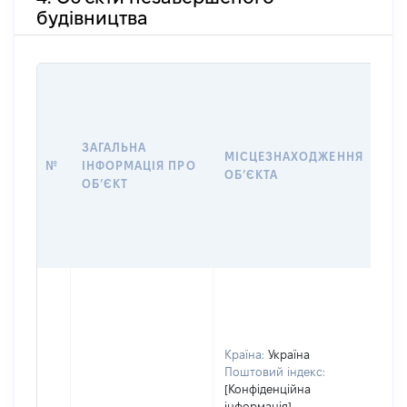
будівництва
ЗАГАЛЬНА
ПІ
МІСЦЕЗНАХОДЖЕННЯ
№
ІНФОРМАЦІЯ ПРО
ДЕ
ОБʼЄКТА
ОБʼЄКТ
ОБ
Країна:
Україна
Поштовий індекс:
[Конфіденційна
інформація]