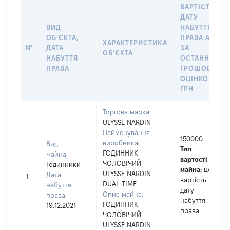
ВАРТІСТЬ НА
ДАТУ
ВИД
НАБУТТЯ
ОБʼЄКТА,
ПРАВА АБО
ХАРАКТЕРИСТИКА
№
ДАТА
ЗА
ОБʼЄКТА
НАБУТТЯ
ОСТАННЬОЮ
ПРАВА
ГРОШОВОЮ
ОЦІНКОЮ,
ГРН
Торгова марка:
ULYSSE NARDIN
Найменування
150000
виробника:
Вид
Тип
ГОДИННИК
майна:
вартості
ЧОЛОВІЧИЙ
Годинники
майна:
це
ULYSSE NARDIN
Дата
1
вартість на
DUAL TIME
набуття
дату
Опис майна:
права:
набуття
ГОДИННИК
19.12.2021
права
ЧОЛОВІЧИЙ
ULYSSE NARDIN