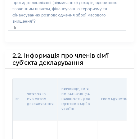
протидію легалізації (відмиванню) доходів, одержаних
злочинним шляхом, фінансуванню тероризму та
фінансуванню розповсюдження зброї масового
знищення”?
Ні
2.2. Інформація про членів сім'ї
суб'єкта декларування
П
ПРІЗВИЩЕ, ІМʼЯ,
Б
ЗВʼЯЗОК ІЗ
ПО БАТЬКОВІ (ЗА
І
№
СУБʼЄКТОМ
НАЯВНОСТІ) ДЛЯ
ГРОМАДЯНСТВО
М
ДЕКЛАРУВАННЯ
ІДЕНТИФІКАЦІЇ В
УКРАЇНІ