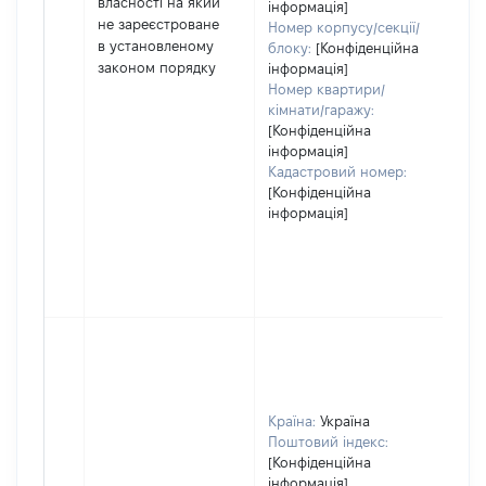
власності на який
інформація]
дек
не зареєстроване
Номер корпусу/секції/
або
в установленому
блоку:
[Конфіденційна
його
законом порядку
інформація]
Номер квартири/
кімнати/гаражу:
[Конфіденційна
інформація]
Кадастровий номер:
[Конфіденційна
інформація]
Країна:
Україна
Поштовий індекс:
[Конфіденційна
інформація]