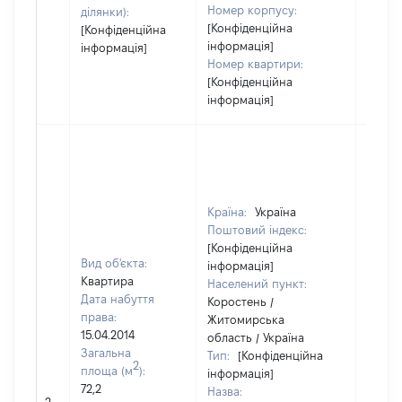
Номер корпусу:
ділянки):
[Конфіденційна
[Конфіденційна
інформація]
інформація]
Номер квартири:
[Конфіденційна
інформація]
Країна:
Україна
Поштовий індекс:
[Конфіденційна
Вид об'єкта:
інформація]
Квартира
Населений пункт:
Дата набуття
Коростень /
права:
Житомирська
15.04.2014
область / Україна
Загальна
Тип:
[Конфіденційна
2
площа (м
):
інформація]
72,2
Назва:
[Не ві