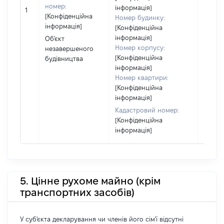
номер:
сім'ї н
інформація]
1
[Конфіденційна
власно
Номер будинку:
інформація]
відпов
[Конфіденційна
Цивіл
інформація]
Об'єкт
кодек
Номер корпусу:
незавершеного
Україн
[Конфіденційна
будівництва
інформація]
Номер квартири:
[Конфіденційна
інформація]
Кадастровий номер:
[Конфіденційна
інформація]
5. Цінне рухоме майно (крім
транспортних засобів)
У суб'єкта декларування чи членів його сім'ї відсутні