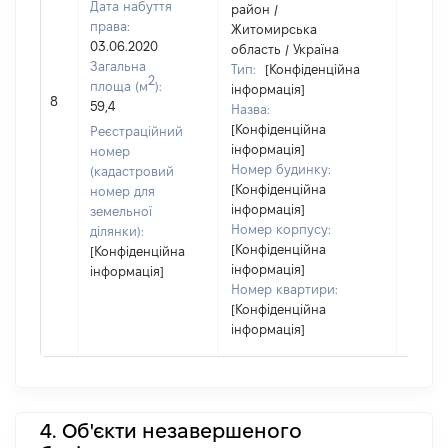
Дата набуття
район /
права:
Житомирська
03.06.2020
область / Україна
Загальна
Тип:
[Конфіденційна
2
площа (м
):
інформація]
25120
8
59,4
Назва:
[Конфіденційна
Реєстраційний
інформація]
номер
Номер будинку:
(кадастровий
[Конфіденційна
номер для
інформація]
земельної
Номер корпусу:
ділянки):
[Конфіденційна
[Конфіденційна
інформація]
інформація]
Номер квартири:
[Конфіденційна
інформація]
4. Об'єкти незавершеного