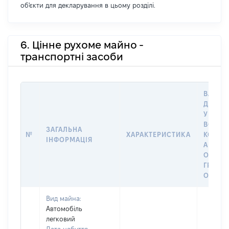
об'єкти для декларування в цьому розділі.
6. Цінне рухоме майно -
транспортні засоби
ВАРТІС
ДАТУ 
У ВЛАС
ВОЛОД
ЗАГАЛЬНА
№
ХАРАКТЕРИСТИКА
КОРИС
ІНФОРМАЦІЯ
АБО З
ОСТА
ГРОШ
ОЦІНК
Вид майна:
Автомобіль
легковий