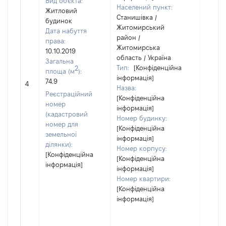
Вид об'єкта:
Населений пункт:
Житловий
Станишівка /
будинок
Житомирський
Дата набуття
район /
права:
Житомирська
10.10.2019
область / Україна
Загальна
Тип:
[Конфіденційна
2
площа (м
):
інформація]
74.9
[Не ві
4
Назва:
Реєстраційний
[Конфіденційна
номер
інформація]
(кадастровий
Номер будинку:
номер для
[Конфіденційна
земельної
інформація]
ділянки):
Номер корпусу:
[Конфіденційна
[Конфіденційна
інформація]
інформація]
Номер квартири:
[Конфіденційна
інформація]