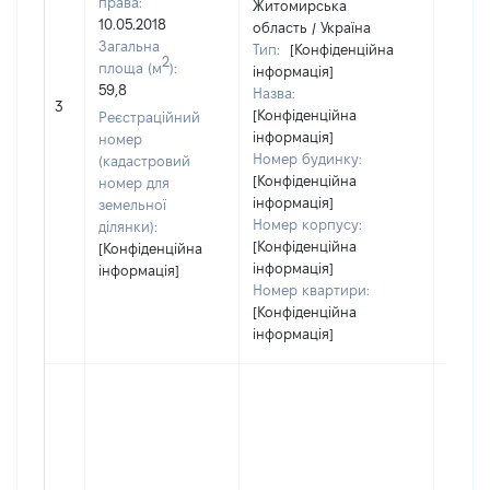
права:
Житомирська
10.05.2018
область / Україна
Загальна
Тип:
[Конфіденційна
2
площа (м
):
інформація]
59,8
Назва:
[Не ві
3
[Конфіденційна
Реєстраційний
інформація]
номер
Номер будинку:
(кадастровий
[Конфіденційна
номер для
інформація]
земельної
Номер корпусу:
ділянки):
[Конфіденційна
[Конфіденційна
інформація]
інформація]
Номер квартири:
[Конфіденційна
інформація]