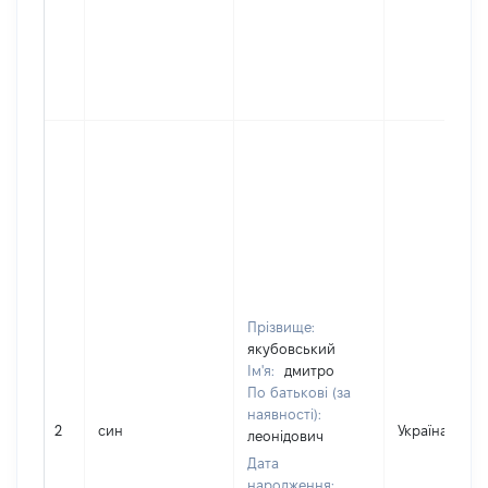
Прізвище:
якубовський
Ім'я:
дмитро
По батькові (за
наявності):
2
син
Україна
леонідович
Дата
народження: