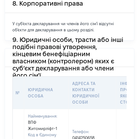
8. Корпоративні права
У суб'єкта декларування чи членів його сім'ї відсутні
об'єкти для декларування в цьому розділі.
9. Юридичні особи, трасти або інші
подібні правові утворення,
кінцевим бенефіціарним
власником (контролером) яких є
суб’єкт декларування або члени
його сім'ї
АДРЕСА ТА
ІНФОРМ
ЮРИДИЧНА
КОНТАКТИ
ПРО ОС
№
ОСОБА
ЮРИДИЧНОЇ
ЯКОЇ
ОСОБИ
СТОСУЄ
Найменування:
ВПФ
Житомирліфт-1
Телефон:
Код в Єдиному
0414250658