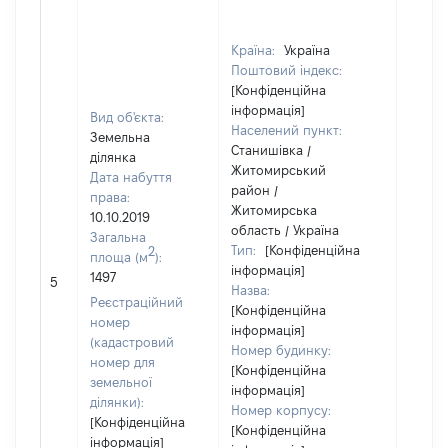
Країна:
Україна
Поштовий індекс:
[Конфіденційна
інформація]
Вид об'єкта:
Населений пункт:
Земельна
Станишівка /
ділянка
Житомирський
Дата набуття
район /
права:
Житомирська
10.10.2019
область / Україна
Загальна
Тип:
[Конфіденційна
2
площа (м
):
інформація]
1497
[Не ві
5
Назва:
Реєстраційний
[Конфіденційна
номер
інформація]
(кадастровий
Номер будинку:
номер для
[Конфіденційна
земельної
інформація]
ділянки):
Номер корпусу:
[Конфіденційна
[Конфіденційна
інформація]