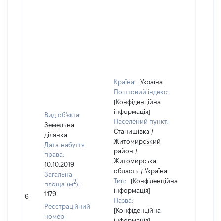
Країна:
Україна
Поштовий індекс:
[Конфіденційна
інформація]
Вид об'єкта:
Населений пункт:
Земельна
Станишівка /
ділянка
Житомирський
Дата набуття
район /
права:
Житомирська
10.10.2019
область / Україна
Загальна
Тип:
[Конфіденційна
2
площа (м
):
інформація]
1179
[Не ві
6
Назва:
Реєстраційний
[Конфіденційна
номер
інформація]