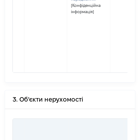
[Конфіденційна
інформація]
3. Об'єкти нерухомості
ВАРТ
ДАТУ
НАБУ