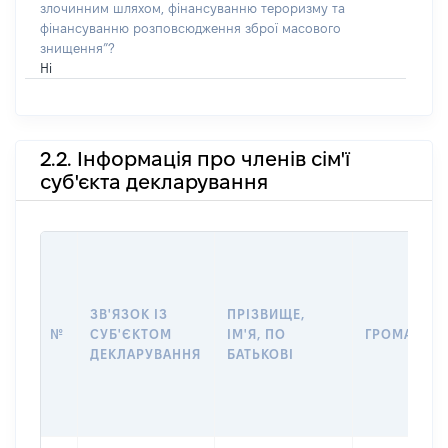
злочинним шляхом, фінансуванню тероризму та
фінансуванню розповсюдження зброї масового
знищення”?
Ні
2.2. Інформація про членів сім'ї
суб'єкта декларування
ЗВ'ЯЗОК ІЗ
ПРІЗВИЩЕ,
№
СУБ'ЄКТОМ
ІМ'Я, ПО
ГРОМАДЯН
ДЕКЛАРУВАННЯ
БАТЬКОВІ