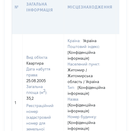
ЗАГАЛЬНА
ПРАВ
№
МІСЦЕЗНАХОДЖЕННЯ
ІНФОРМАЦІЯ
ЗА
ОСТ
ГРО
ОЦІ
Країна:
Україна
Поштовий індекс:
[Конфіденційна
Вид об'єкта:
інформація]
Квартира
Населений пункт:
Дата набуття
Житомир /
права:
Житомирська
25.08.2005
область / Україна
Загальна
Тип:
[Конфіденційна
2
площа (м
):
інформація]
35,2
Назва:
14823
1
[Конфіденційна
Реєстраційний
інформація]
номер
Номер будинку:
(кадастровий
[Конфіденційна
номер для
інформація]
земельної