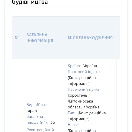
будівництва
ЗВ'ЯЗ
ЗАГАЛЬНА
№
МІСЦЕЗНАХОДЖЕННЯ
СУБ'
ІНФОРМАЦІЯ
ДЕКЛ
Країна:
Україна
Поштовий індекс:
[Конфіденційна
інформація]
Населений пункт:
Коростень /
Житомирська
Вид об'єкта:
Об'єкт
область / Україна
Гараж
належ
Тип:
[Конфіденційна
Загальна
суб'єк
інформація]
2
площа (м
):
35
декла
Назва:
Реєстраційний
чи чл
[Конфіденційна