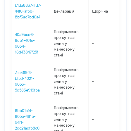
b1da8837-ffd7-
44f0-afbb-
Декларація
Щорічна
2
8bf3ad7bd6a4
Повідомлення
40a9bcd6-
про суттєві
8db1-401e-
зміни y
-
2
9034-
майновому
16d43847f25f
стані
Повідомлення
7ce369f4-
про суттєві
bf5d-4021-
зміни y
-
2
9053-
майновому
5d583e919fba
стані
Повідомлення
6bb01af4-
про суттєві
805b-481b-
зміни y
-
2
94f1-
майновому
2dc21adfb8c0