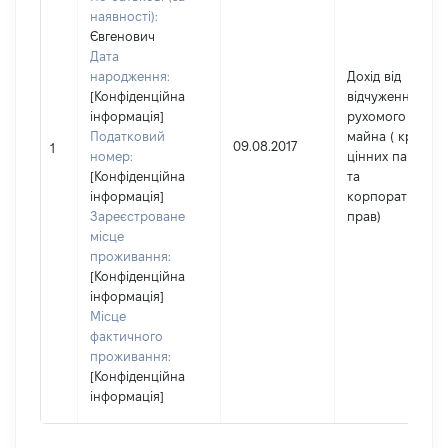
наявності):
Євгенович
Дата
народження:
Дохід від
[Конфіденційна
відчуження
інформація]
рухомого
Податковий
майна ( крім
09.08.2017
1
номер:
цінних паперів
[Конфіденційна
та
інформація]
корпоративних
Зареєстроване
прав)
місце
проживання:
[Конфіденційна
інформація]
Місце
фактичного
проживання:
[Конфіденційна
інформація]