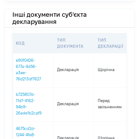
Інші документи суб'єкта
декларування
ТИП
ТИП
КОД
П
ДОКУМЕНТА
ДЕКЛАРАЦІЇ
e90f0426-
677a-4d56-
Декларація
Щорічна
2
a3ee-
76d213df7627
b725807d-
01
11d1-4162-
Перед
Декларація
-
94b9-
звільненням
05
26ade1b2caf9
4675cd2d-
1244-4fe8-
Декларація
Щорічна
2