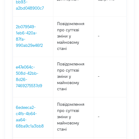
bb93-
a2bd048900c7
Повідомлення
2b079549-
про суттєві
1eb6-420a-
зміни y
-
2
87fa-
майновому
990ab29e46f2
стані
Повідомлення
e47e064c-
про суттєві
508d-42bb-
зміни y
-
2
8d26-
майновому
7469275537d9
стані
Повідомлення
6edeeca2-
про суттєві
c4fb-4b64-
зміни y
-
2
aa64-
майновому
68ba9c1a3bb8
стані