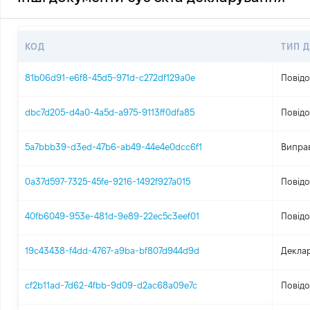
КОД
ТИП 
81b06d91-e6f8-45d5-971d-c272df129a0e
Повідо
dbc7d205-d4a0-4a5d-a975-9113ff0dfa85
Повідо
5a7bbb39-d3ed-47b6-ab49-44e4e0dcc6f1
Виправ
0a37d597-7325-45fe-9216-1492f927a015
Повідо
40fb6049-953e-481d-9e89-22ec5c3eef01
Повідо
19c43438-f4dd-4767-a9ba-bf807d944d9d
Деклар
cf2b11ad-7d62-4fbb-9d09-d2ac68a09e7c
Повідо