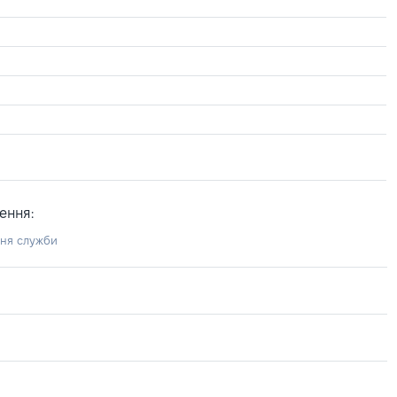
ення:
ння служби