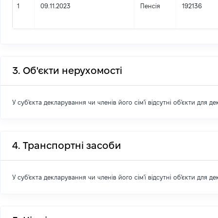
1
09.11.2023
Пенсія
192136
3. Об'єкти нерухомості
У суб'єкта декларування чи членів його сім'ї відсутні об'єкти для д
4. Транспортні засоби
У суб'єкта декларування чи членів його сім'ї відсутні об'єкти для д