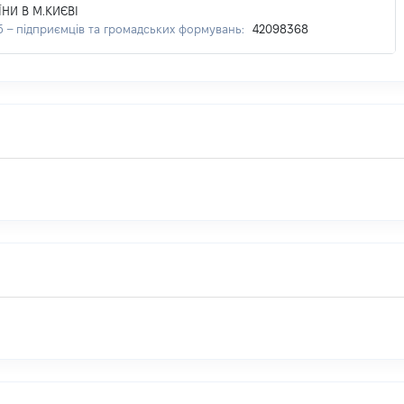
НИ В М.КИЄВІ
б – підприємців та громадських формувань:
42098368