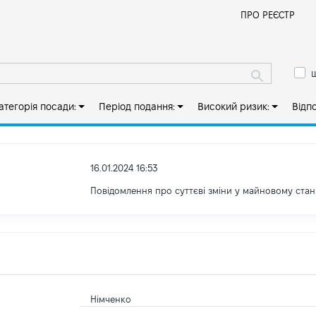
Й
ПРО РЕЄСТР
ш
атегорія посади:
Період подання:
Високий ризик:
Відп
16.01.2024 16:53
Повідомлення про суттєві зміни у майновому стан
Німченко