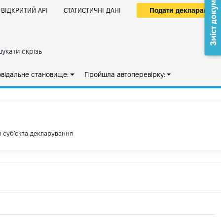
Зміст документа
Подати декларацію
ВІДКРИТИЙ АРІ
СТАТИСТИЧНІ ДАНІ
укати скрізь
овідальне становище:
Пройшла автоперевірку:
і субʼєкта декларування