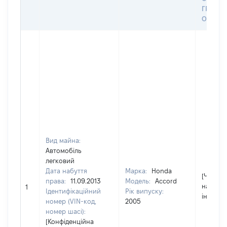
ГРОШ
ОЦІНК
Вид майна:
Автомобіль
легковий
Дата набуття
Марка:
Honda
[Член сі
права:
11.09.2013
Модель:
Accord
надав
1
Ідентифікаційний
Рік випуску:
інформа
номер (VIN-код,
2005
номер шасі):
[Конфіденційна