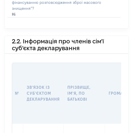
фінансуванню розповсюдження зброї масового
знищення”?
Ні
2.2. Інформація про членів сім'ї
суб'єкта декларування
ЗВ'ЯЗОК ІЗ
ПРІЗВИЩЕ,
№
СУБ'ЄКТОМ
ІМ'Я, ПО
ГРОМАДЯН
ДЕКЛАРУВАННЯ
БАТЬКОВІ