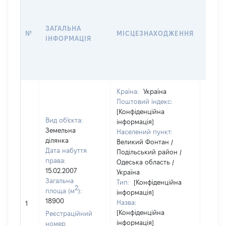
ДАТУ
НАБУ
ЗАГАЛЬНА
ПРАВ
№
МІСЦЕЗНАХОДЖЕННЯ
ІНФОРМАЦІЯ
ЗА
ОСТ
ГРО
ОЦІ
Країна:
Україна
Поштовий індекс:
[Конфіденційна
Вид об'єкта:
інформація]
Земельна
Населений пункт:
ділянка
Великий Фонтан /
Дата набуття
Подільський район /
права:
Одеська область /
15.02.2007
Україна
Загальна
Тип:
[Конфіденційна
2
площа (м
):
інформація]
18900
Назва:
[Не ві
1
[Конфіденційна
Реєстраційний
інформація]
номер