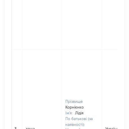
Прізвище:
Корнієнко
Ім'я:
Лідія
По батькові (за
наявності):
3
теща
Україна