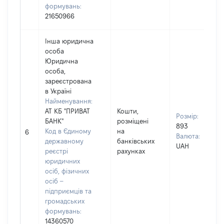
формувань:
21650966
Інша юридична
особа
Юридична
особа,
зареєстрована
в Україні
Найменування:
АТ КБ "ПРИВАТ
Кошти,
Розмір:
БАНК"
розміщені
893
Код в Єдиному
на
6
Валюта:
державному
банківських
UAH
реєстрі
рахунках
юридичних
осіб, фізичних
осіб –
підприємців та
громадських
формувань:
14360570