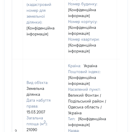
Номер будинку:
(кадастровий
[Конфіденційна
номер для
інформація]
земельної
Номер корпусу:
ділянки):
[Конфіденційна
[Конфіденційна
інформація]
інформація]
Номер квартири:
[Конфіденційна
інформація]
Країна:
Україна
Поштовий індекс:
[Конфіденційна
Вид об'єкта:
інформація]
Земельна
Населений пункт:
ділянка
Великий Фонтан /
Дата набуття
Подільський район /
права:
Одеська область /
15.03.2007
Україна
Загальна
Тип:
[Конфіденційна
2
площа (м
):
інформація]
21090
Назва:
[Не ві
2