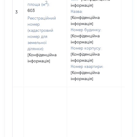
2
площа (м
):
інформація]
603
Назва:
[Не ві
3
[Конфіденційна
Реєстраційний
інформація]
номер
Номер будинку:
(кадастровий
[Конфіденційна
номер для
інформація]
земельної
Номер корпусу:
ділянки):
[Конфіденційна
[Конфіденційна
інформація]
інформація]
Номер квартири:
[Конфіденційна
інформація]