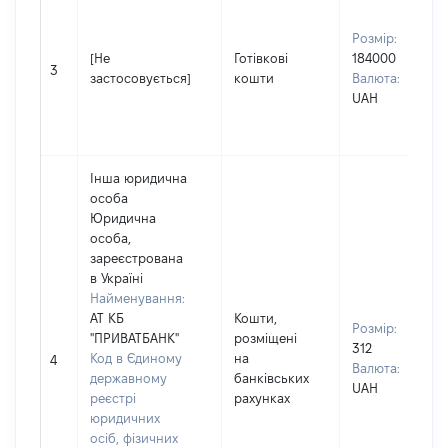
Розмір:
[Не
Готівкові
184000
3
застосовується]
кошти
Валюта:
UAH
Інша юридична
особа
Юридична
особа,
зареєстрована
в Україні
Найменування:
АТ КБ
Кошти,
Розмір:
"ПРИВАТБАНК"
розміщені
312
Код в Єдиному
на
4
Валюта:
державному
банківських
UAH
реєстрі
рахунках
юридичних
осіб, фізичних