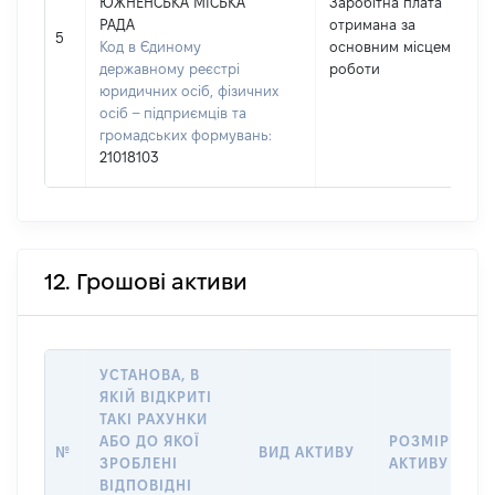
ЮЖНЕНСЬКА МІСЬКА
Заробітна плата
РАДА
отримана за
5
Код в Єдиному
основним місцем
державному реєстрі
роботи
юридичних осіб, фізичних
осіб – підприємців та
громадських формувань:
21018103
12. Грошові активи
УСТАНОВА, В
ЯКІЙ ВІДКРИТІ
ТАКІ РАХУНКИ
АБО ДО ЯКОЇ
РОЗМІР
№
ВИД АКТИВУ
ЗРОБЛЕНІ
АКТИВУ
ВІДПОВІДНІ