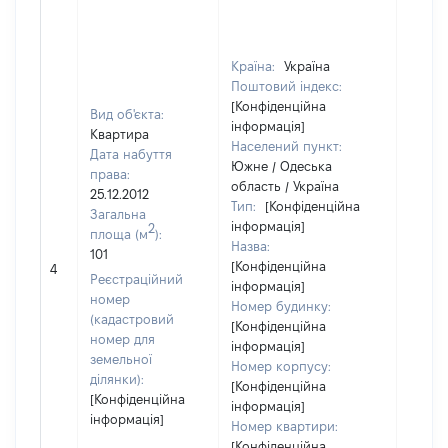
Країна:
Україна
Поштовий індекс:
[Конфіденційна
Вид об'єкта:
інформація]
Квартира
Населений пункт:
Дата набуття
Южне / Одеська
права:
область / Україна
25.12.2012
Тип:
[Конфіденційна
Загальна
інформація]
2
площа (м
):
Назва:
101
[Конфіденційна
3023
4
Реєстраційний
інформація]
номер
Номер будинку:
(кадастровий
[Конфіденційна
номер для
інформація]
земельної
Номер корпусу:
ділянки):
[Конфіденційна
[Конфіденційна
інформація]
інформація]
Номер квартири:
[Конфіденційна