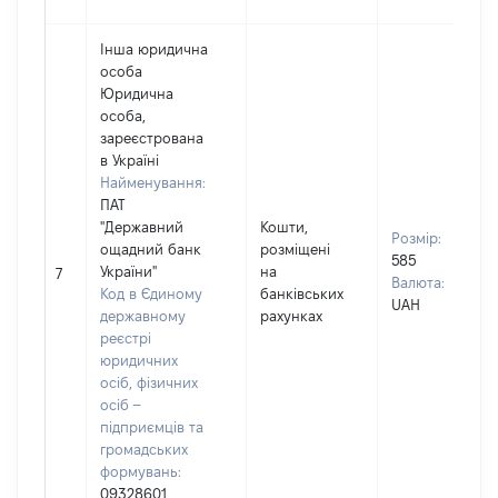
Інша юридична
особа
Юридична
особа,
зареєстрована
в Україні
Найменування:
ПАТ
"Державний
Кошти,
Розмір:
ощадний банк
розміщені
585
України"
на
7
Валюта:
Код в Єдиному
банківських
UAH
державному
рахунках
реєстрі
юридичних
осіб, фізичних
осіб –
підприємців та
громадських
формувань:
09328601