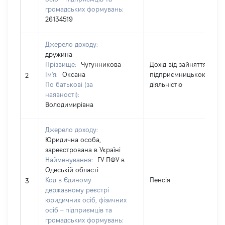
громадських формувань:
26134519
Джерело доходу:
дружина
Прізвище:
Чугунникова
Дохід від зайняття
Ім'я:
Оксана
підприємницькою
2
По батькові (за
діяльністю
наявності):
Володимирівна
Джерело доходу:
Юридична особа,
зареєстрована в Україні
Найменування:
ГУ ПФУ в
Одеській області
Код в Єдиному
Пенсія
3
державному реєстрі
юридичних осіб, фізичних
осіб – підприємців та
громадських формувань: