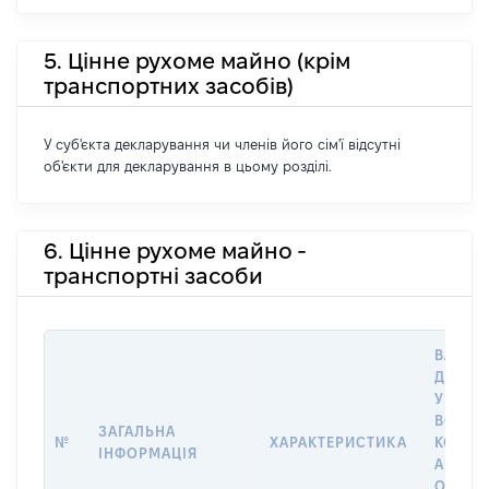
5. Цінне рухоме майно (крім
транспортних засобів)
У суб'єкта декларування чи членів його сім'ї відсутні
об'єкти для декларування в цьому розділі.
6. Цінне рухоме майно -
транспортні засоби
ВАРТІС
ДАТУ 
У ВЛАС
ВОЛОД
ЗАГАЛЬНА
№
ХАРАКТЕРИСТИКА
КОРИС
ІНФОРМАЦІЯ
АБО З
ОСТА