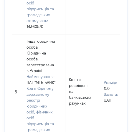
осіб –
підприємців та
громадських
формувань:
14360570
Інша юридична
особа
Юридична
особа,
зареєстрована
в Україні
Найменування:
Кошти,
ПАТ "МТБ БАНК"
Розмір:
розміщені
Код в Єдиному
150
на
5
державному
Валюта:
банківських
реєстрі
UAH
рахунках
юридичних
осіб, фізичних
осіб –
підприємців та
громадських