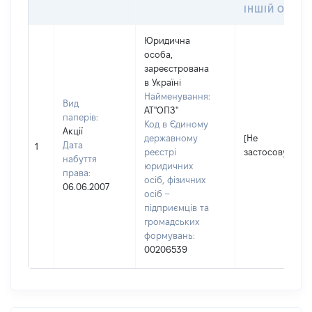
ІНШІЙ ОСОБІ
Юридична
особа,
зареєстрована
в Україні
Найменування:
Вид
АТ"ОПЗ"
паперів:
Код в Єдиному
Акції
державному
[Не
Дата
1
реєстрі
застосовується
набуття
юридичних
права:
осіб, фізичних
06.06.2007
осіб –
підприємців та
громадських
формувань:
00206539