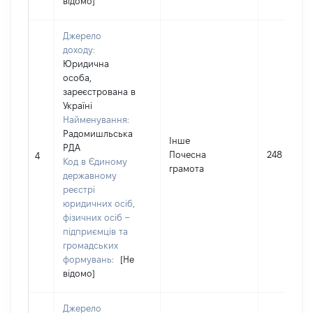
відомо]
Джерело
доходу:
Юридична
особа,
зареєстрована в
Україні
Найменування:
Радомишльська
Інше
РДА
Почесна
248
4
Код в Єдиному
грамота
державному
реєстрі
юридичних осіб,
фізичних осіб –
підприємців та
громадських
формувань:
[Не
відомо]
Джерело