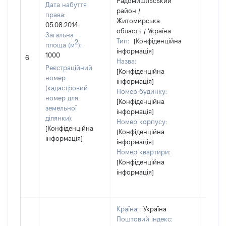
Радомишльський
Дата набуття
район /
права:
Житомирська
05.08.2014
область / Україна
Загальна
Тип:
[Конфіденційна
2
площа (м
):
інформація]
[Не
1000
6
Назва:
засто
Реєстраційний
[Конфіденційна
номер
інформація]
(кадастровий
Номер будинку:
номер для
[Конфіденційна
земельної
інформація]
ділянки):
Номер корпусу:
[Конфіденційна
[Конфіденційна
інформація]
інформація]
Номер квартири:
[Конфіденційна
інформація]
Країна:
Україна
Поштовий індекс: