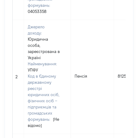
формувань:
04053358
Джерело
доходу:
Юридична
особа,
зареєстрована в
Україні
Найменування:
УПФУ
Код в Єдиному
Пенсія
81250
2
державному
реєстрі
юридичних осіб,
фізичних осіб –
підприємців та
громадських
формувань:
[Не
відомо]