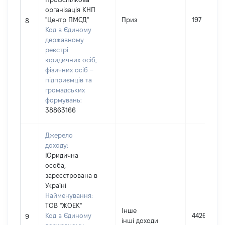
організація КНП
"Центр ПМСД"
Приз
197
8
Код в Єдиному
державному
реєстрі
юридичних осіб,
фізичних осіб –
підприємців та
громадських
формувань:
38863166
Джерело
доходу:
Юридична
особа,
зареєстрована в
Україні
Найменування:
ТОВ "ЖОЕК"
Інше
Код в Єдиному
44261
9
інші доходи