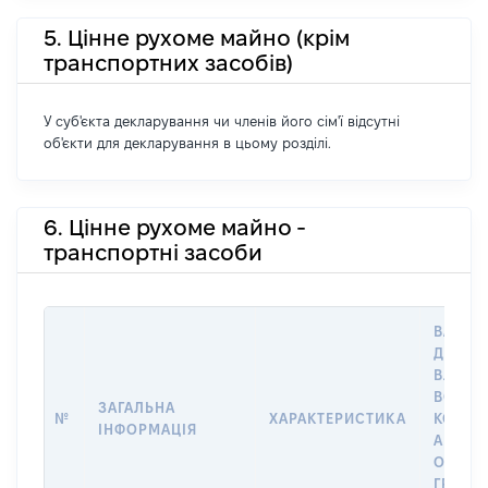
5. Цінне рухоме майно (крім
транспортних засобів)
У суб'єкта декларування чи членів його сім'ї відсутні
об'єкти для декларування в цьому розділі.
6. Цінне рухоме майно -
транспортні засоби
ВАРТІС
ДАТУ Н
ВЛАСН
ВОЛОД
ЗАГАЛЬНА
№
ХАРАКТЕРИСТИКА
КОРИС
ІНФОРМАЦІЯ
АБО З
ОСТА
ГРОШ