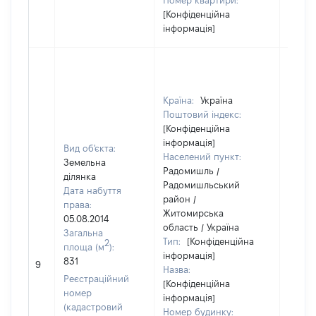
Номер квартири:
[Конфіденційна
інформація]
Країна:
Україна
Поштовий індекс:
[Конфіденційна
інформація]
Вид об'єкта:
Населений пункт:
Земельна
Радомишль /
ділянка
Радомишльський
Дата набуття
район /
права:
Житомирська
05.08.2014
область / Україна
Загальна
Тип:
[Конфіденційна
2
площа (м
):
інформація]
[Не
831
9
Назва:
засто
Реєстраційний
[Конфіденційна
номер
інформація]
(кадастровий
Номер будинку: