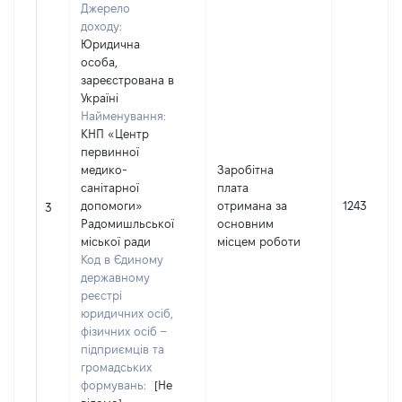
Джерело
доходу:
Юридична
особа,
зареєстрована в
Україні
Найменування:
КНП «Центр
первинної
медико-
Заробітна
санітарної
плата
допомоги»
отримана за
124394
3
Радомишльської
основним
міської ради
місцем роботи
Код в Єдиному
державному
реєстрі
юридичних осіб,
фізичних осіб –
підприємців та
громадських
формувань:
[Не