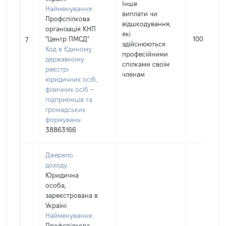
Інше
Найменування:
виплати чи
Профспілкова
відшкодування,
організація КНП
які
"Центр ПМСД"
100
7
здійснюються
Код в Єдиному
професійними
державному
спілками своїм
реєстрі
членам
юридичних осіб,
фізичних осіб –
підприємців та
громадських
формувань:
38863166
Джерело
доходу:
Юридична
особа,
зареєстрована в
Україні
Найменування:
Профспілкова