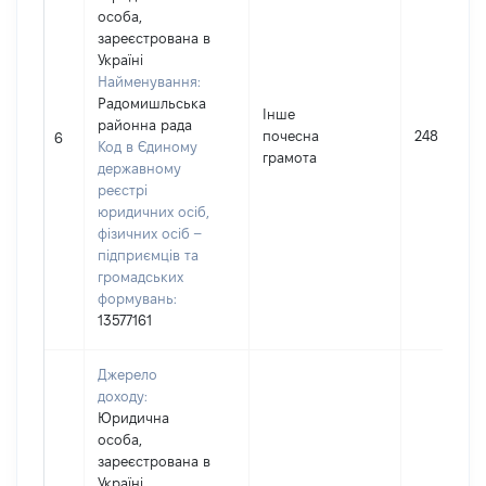
особа,
зареєстрована в
Україні
Найменування:
Радомишльська
Інше
районна рада
почесна
248
6
Код в Єдиному
грамота
державному
реєстрі
юридичних осіб,
фізичних осіб –
підприємців та
громадських
формувань:
13577161
Джерело
доходу:
Юридична
особа,
зареєстрована в
Україні