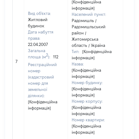
[Конфіденційна
інформація]
Вид об'єкта:
Населений пункт:
Житловий
Радомишль /
будинок
Радомишльський
Дата набуття
район /
права:
Житомирська
22.04.2007
область / Україна
Загальна
Тип:
[Конфіденційна
2
площа (м
):
112
інформація]
[Не
7
Назва:
засто
Реєстраційний
[Конфіденційна
номер
інформація]
(кадастровий
Номер будинку:
номер для
[Конфіденційна
земельної
інформація]
ділянки):
Номер корпусу:
[Конфіденційна
[Конфіденційна
інформація]
інформація]
Номер квартири:
[Конфіденційна
інформація]