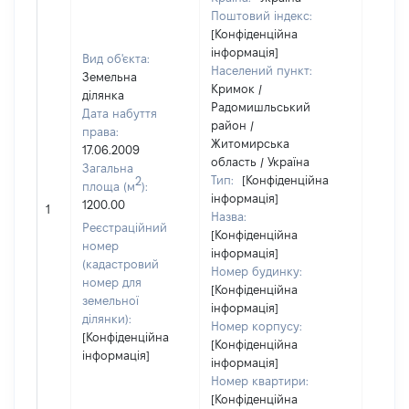
Поштовий індекс:
[Конфіденційна
інформація]
Вид об'єкта:
Населений пункт:
Земельна
Кримок /
ділянка
Радомишльський
Дата набуття
район /
права:
Житомирська
17.06.2009
область / Україна
Загальна
Тип:
[Конфіденційна
2
площа (м
):
інформація]
[Не
1200.00
1
Назва:
засто
Реєстраційний
[Конфіденційна
номер
інформація]
(кадастровий
Номер будинку:
номер для
[Конфіденційна
земельної
інформація]
ділянки):
Номер корпусу:
[Конфіденційна
[Конфіденційна
інформація]
інформація]
Номер квартири:
[Конфіденційна