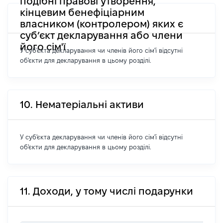
подібні правові утворення,
кінцевим бенефіціарним
власником (контролером) яких є
суб’єкт декларування або члени
його сім'ї
У суб'єкта декларування чи членів його сім'ї відсутні
об'єкти для декларування в цьому розділі.
10. Нематеріальні активи
У суб'єкта декларування чи членів його сім'ї відсутні
об'єкти для декларування в цьому розділі.
11. Доходи, у тому числі подарунки