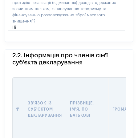
протидію легалізації (відмиванню) доходів, одержаних
злочинним шляхом, фінансуванню тероризму та
фінансуванню розповсюдження зброї масового
знищення”?
Ні
2.2. Інформація про членів сім'ї
суб'єкта декларування
ЗВ'ЯЗОК ІЗ
ПРІЗВИЩЕ,
№
СУБ'ЄКТОМ
ІМ'Я, ПО
ГРОМАДЯН
ДЕКЛАРУВАННЯ
БАТЬКОВІ