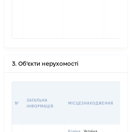
3. Об'єкти нерухомості
ВАРТ
ДАТУ
ЗАГАЛЬНА
ПРАВ
№
МІСЦЕЗНАХОДЖЕННЯ
ІНФОРМАЦІЯ
ОСТ
ГРО
ОЦІ
Країна:
Україна