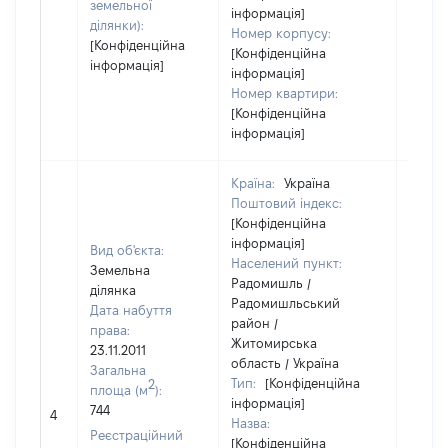
земельної
інформація]
ділянки):
Номер корпусу:
[Конфіденційна
[Конфіденційна
інформація]
інформація]
Номер квартири:
[Конфіденційна
інформація]
Країна:
Україна
Поштовий індекс:
[Конфіденційна
інформація]
Вид об'єкта:
Населений пункт:
Земельна
Радомишль /
ділянка
Радомишльський
Дата набуття
район /
права:
Житомирська
23.11.2011
область / Україна
Загальна
Тип:
[Конфіденційна
2
площа (м
):
інформація]
[Не
744
4
Назва:
засто
Реєстраційний
[Конфіденційна