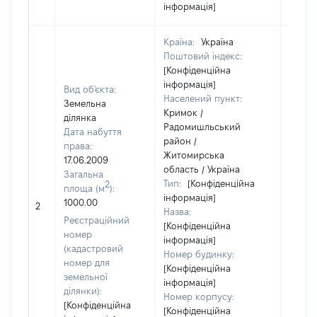
інформація]
Країна:
Україна
Поштовий індекс:
[Конфіденційна
інформація]
Вид об'єкта:
Населений пункт:
Земельна
Кримок /
ділянка
Радомишльський
Дата набуття
район /
права:
Житомирська
17.06.2009
область / Україна
Загальна
Тип:
[Конфіденційна
2
площа (м
):
інформація]
[Не
1000.00
2
Назва:
засто
Реєстраційний
[Конфіденційна
номер
інформація]
(кадастровий
Номер будинку:
номер для
[Конфіденційна
земельної
інформація]
ділянки):
Номер корпусу:
[Конфіденційна
[Конфіденційна