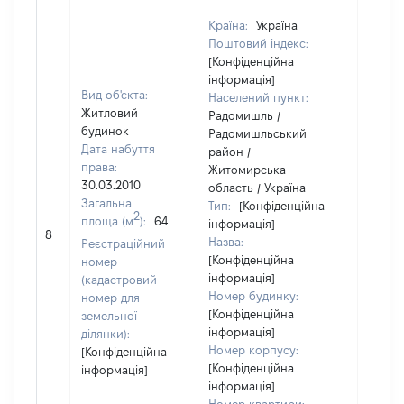
Країна:
Україна
Поштовий індекс:
[Конфіденційна
інформація]
Вид об'єкта:
Населений пункт:
Житловий
Радомишль /
будинок
Радомишльський
Дата набуття
район /
права:
Житомирська
30.03.2010
область / Україна
Загальна
Тип:
[Конфіденційна
2
площа (м
):
64
інформація]
[Не
8
Назва:
засто
Реєстраційний
[Конфіденційна
номер
інформація]
(кадастровий
Номер будинку:
номер для
[Конфіденційна
земельної
інформація]
ділянки):
Номер корпусу:
[Конфіденційна
[Конфіденційна
інформація]
інформація]