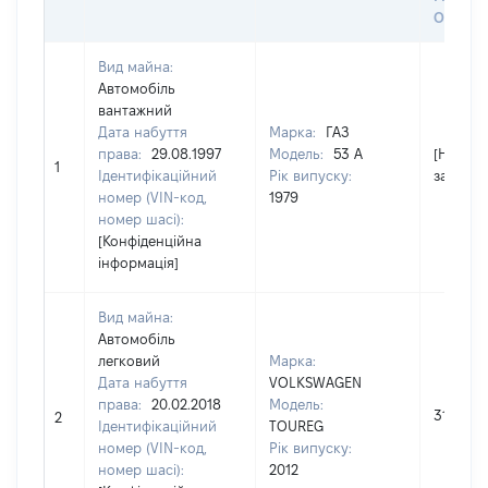
ОЦІНК
Вид майна:
Автомобіль
вантажний
Дата набуття
Марка:
ГАЗ
права:
29.08.1997
Модель:
53 А
[Не
1
Ідентифікаційний
Рік випуску:
застосо
номер (VIN-код,
1979
номер шасі):
[Конфіденційна
інформація]
Вид майна:
Автомобіль
легковий
Марка:
Дата набуття
VOLKSWAGEN
права:
20.02.2018
Модель:
310000
2
Ідентифікаційний
TOUREG
номер (VIN-код,
Рік випуску:
номер шасі):
2012