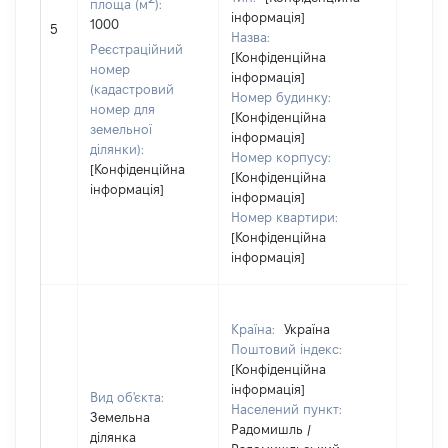
площа (м
):
інформація]
[Не
1000
5
Назва:
засто
Реєстраційний
[Конфіденційна
номер
інформація]
(кадастровий
Номер будинку:
номер для
[Конфіденційна
земельної
інформація]
ділянки):
Номер корпусу:
[Конфіденційна
[Конфіденційна
інформація]
інформація]
Номер квартири:
[Конфіденційна
інформація]
Країна:
Україна
Поштовий індекс:
[Конфіденційна
інформація]
Вид об'єкта:
Населений пункт:
Земельна
Радомишль /
ділянка