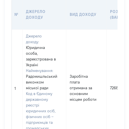
ДЖЕРЕЛО
РОЗМІР
№
ВИД ДОХОДУ
ДОХОДУ
(ВАРТІСТ
Джерело
доходу:
Юридична
особа,
зареєстрована в
Україні
Найменування:
Радомишльський
Заробітна
виконком
плата
міської ради
отримана за
726835
1
Код в Єдиному
основним
державному
місцем роботи
реєстрі
юридичних осіб,
фізичних осіб –
підприємців та
громадських