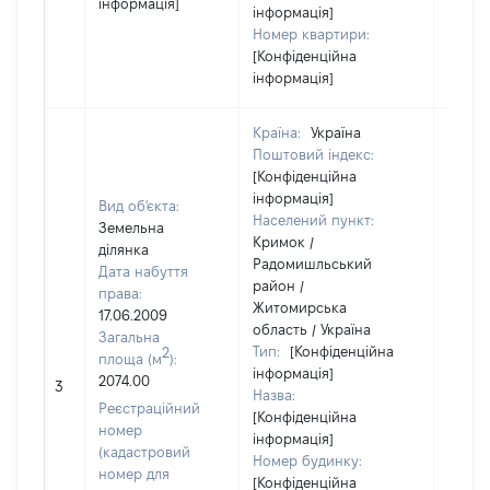
інформація]
інформація]
Номер квартири:
[Конфіденційна
інформація]
Країна:
Україна
Поштовий індекс:
[Конфіденційна
інформація]
Вид об'єкта:
Населений пункт:
Земельна
Кримок /
ділянка
Радомишльський
Дата набуття
район /
права:
Житомирська
17.06.2009
область / Україна
Загальна
Тип:
[Конфіденційна
2
площа (м
):
інформація]
[Не
2074.00
3
Назва:
засто
Реєстраційний
[Конфіденційна
номер
інформація]
(кадастровий
Номер будинку:
номер для
[Конфіденційна