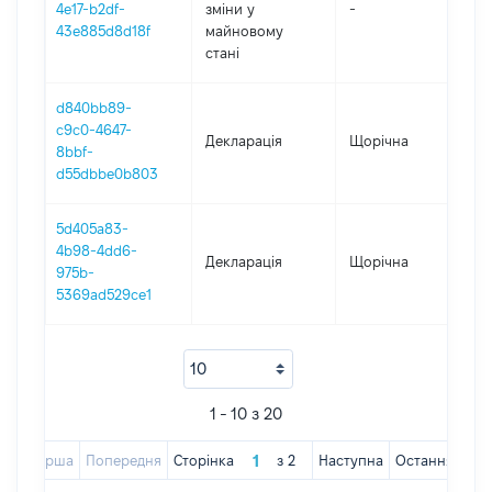
4e17-b2df-
зміни y
-
202
43e885d8d18f
майновому
стані
d840bb89-
c9c0-4647-
Декларація
Щорічна
20
8bbf-
d55dbbe0b803
5d405a83-
4b98-4dd6-
Декларація
Щорічна
201
975b-
5369ad529ce1
1 - 10 з 20
Перша
Попередня
Сторінка
з
2
Наступна
Остання