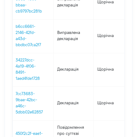
Щорічна
20
bbaa-
декларація
cb9797bc281b
b6cc6661-
2146-42fd-
Виправлена
Щорічна
202
a43d-
декларація
bbdbc07ca2f7
34227dcc-
4a19-4f06-
Декларація
Щорічна
20
8491-
1aed4fde1728
7cc73683-
9bae-42bc-
Декларація
Щорічна
202
a46c-
5dbb02e62857
Повідомлення
450f2c2f-eae1-
про суттєві