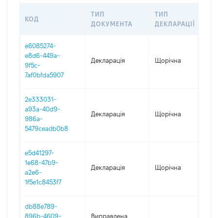
ТИП
ТИП
КОД
ПЕ
ДОКУМЕНТА
ДЕКЛАРАЦІЇ
e6085274-
e8d6-449a-
Декларація
Щорічна
20
9f5c-
7af0bfda5907
2e333031-
a93a-40d9-
Декларація
Щорічна
20
986a-
5479ceadb0b8
e5d41297-
1e68-47b9-
Декларація
Щорічна
20
a2e6-
1f5e1c8453f7
db88e789-
896b-4609-
Виправлена