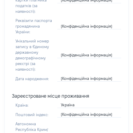
картки платника
податків (за
наявності):
Реквізити паспорта
[Конфіденційна інформація]
громадянина
України:
Унікальний номер
запису в Єдиному
державному
[Конфіденційна інформація]
демографічному
реєстрі (за
наявності):
[Конфіденційна інформація]
Дата народження:
Зареєстроване місце проживання
Україна
Країна:
[Конфіденційна інформація]
Поштовий індекс:
Автономна
Республіка Крим/