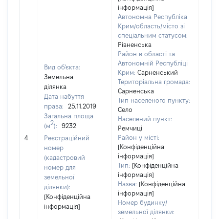
інформація]
Автономна Республіка
Крим/область/місто зі
спеціальним статусом:
Рівненська
Район в області та
Автономній Республіці
Вид об'єкта:
Крим:
Сарненський
Земельна
Територіальна громада:
ділянка
Сарненська
Дата набуття
Тип населеного пункту:
права:
25.11.2019
Село
Загальна площа
Населений пункт:
2
(м
):
9232
Ремчиці
[Не 
Район у місті:
4
Реєстраційний
[Конфіденційна
номер
інформація]
(кадастровий
Тип:
[Конфіденційна
номер для
інформація]
земельної
Назва:
[Конфіденційна
ділянки):
інформація]
[Конфіденційна
Номер будинку/
інформація]
земельної ділянки: