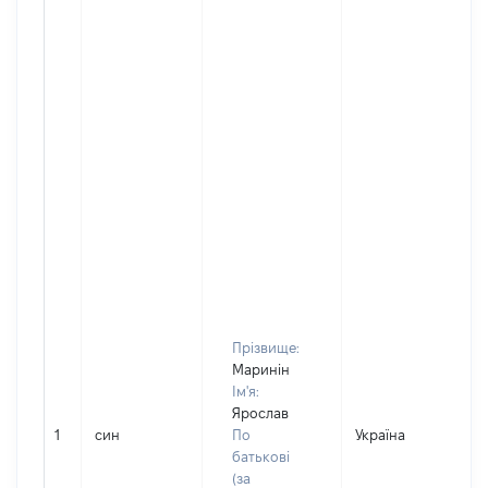
Прізвище:
Маринін
Ім'я:
Ярослав
1
син
По
Україна
Д
батькові
(за