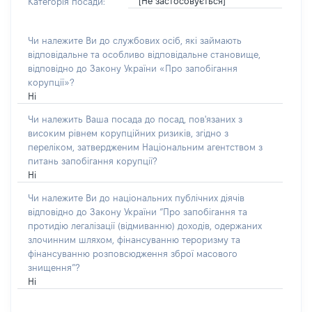
[Не застосовується]
Категорія посади:
Чи належите Ви до службових осіб, які займають
відповідальне та особливо відповідальне становище,
відповідно до Закону України «Про запобігання
корупції»?
Ні
Чи належить Ваша посада до посад, пов'язаних з
високим рівнем корупційних ризиків, згідно з
переліком, затвердженим Національним агентством з
питань запобігання корупції?
Ні
Чи належите Ви до національних публічних діячів
відповідно до Закону України “Про запобігання та
протидію легалізації (відмиванню) доходів, одержаних
злочинним шляхом, фінансуванню тероризму та
фінансуванню розповсюдження зброї масового
знищення”?
Ні