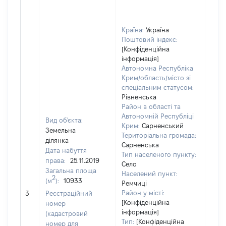
Країна:
Україна
Поштовий індекс:
[Конфіденційна
інформація]
Автономна Республіка
Крим/область/місто зі
спеціальним статусом:
Рівненська
Район в області та
Автономній Республіці
Вид об'єкта:
Крим:
Сарненський
Земельна
Територіальна громада:
ділянка
Сарненська
Дата набуття
Тип населеного пункту:
права:
25.11.2019
Село
Загальна площа
Населений пункт:
2
(м
):
10933
Ремчиці
[Не 
Район у місті:
3
Реєстраційний
[Конфіденційна
номер
інформація]
(кадастровий
Тип:
[Конфіденційна
номер для