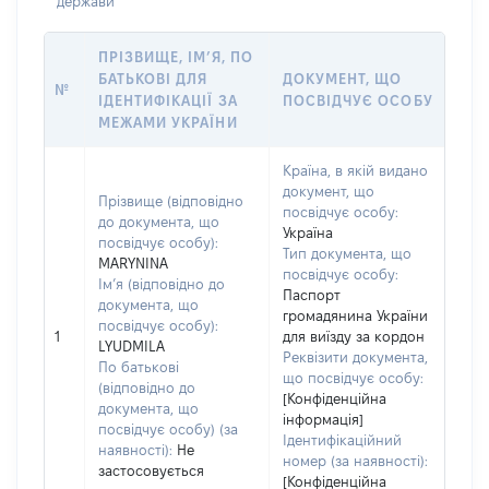
держави
ПРІЗВИЩЕ, ІМ’Я, ПО
БАТЬКОВІ ДЛЯ
ДОКУМЕНТ, ЩО
№
ІДЕНТИФІКАЦІЇ ЗА
ПОСВІДЧУЄ ОСОБУ
МЕЖАМИ УКРАЇНИ
Країна, в якій видано
документ, що
Прізвище (відповідно
посвідчує особу:
до документа, що
Україна
посвідчує особу):
Тип документа, що
MARYNINA
посвідчує особу:
Ім’я (відповідно до
Паспорт
документа, що
громадянина України
посвідчує особу):
1
для виїзду за кордон
LYUDMILA
Реквізити документа,
По батькові
що посвідчує особу:
(відповідно до
[Конфіденційна
документа, що
інформація]
посвідчує особу) (за
Ідентифікаційний
наявності):
Не
номер (за наявності):
застосовується
[Конфіденційна