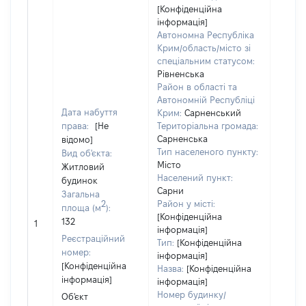
[Конфіденційна
розта
інформація]
на зе
Автономна Республіка
ділянц
Крим/область/місто зі
належ
спеціальним статусом:
суб'єк
Рівненська
декла
Район в області та
або ч
Автономній Республіці
його с
Дата набуття
Крим:
Сарненський
праві
права:
[Не
Територіальна громада:
прива
Сарненська
відомо]
власно
Тип населеного пункту:
Вид об'єкта:
включ
Місто
Житловий
спіль
Населений пункт:
будинок
власні
Сарни
Загальна
перед
2
Район у місті:
площа (м
):
в оре
[Конфіденційна
132
1
іншом
інформація]
Реєстраційний
корис
Тип:
[Конфіденційна
номер:
інформація]
незал
[Конфіденційна
Назва:
[Конфіденційна
право
інформація]
інформація]
підста
Номер будинку/
Об'єкт
набут