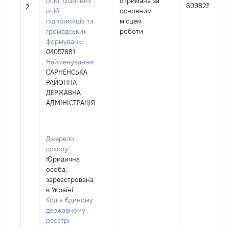
осіб, фізичних
отримана за
609823
2
осіб –
основним
підприємців та
місцем
громадських
роботи
формувань:
04057681
Найменування:
САРНЕНСЬКА
РАЙОННА
ДЕРЖАВНА
АДМІНІСТРАЦІЯ
Джерело
доходу:
Юридична
особа,
зареєстрована
в Україні
Код в Єдиному
державному
реєстрі