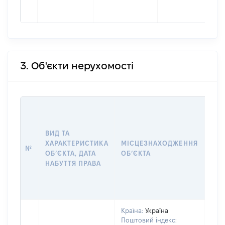
3. Об'єкти нерухомості
ВАР
ДАТ
НАБ
ВИД ТА
ПРА
ХАРАКТЕРИСТИКА
МІСЦЕЗНАХОДЖЕННЯ
№
ЗА
ОБʼЄКТА, ДАТА
ОБʼЄКТА
ОС
НАБУТТЯ ПРАВА
ГР
ОЦІ
ГРН
Країна:
Україна
Поштовий індекс: