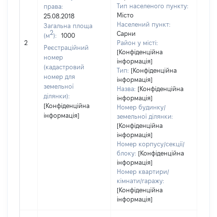
Тип населеного пункту:
права:
489
Місто
25.08.2018
Тип
Населений пункт:
Загальна площа
варт
2
Сарни
(м
):
1000
обʼє
2
Район у місті:
варт
Реєстраційний
[Конфіденційна
дату
номер
інформація]
набу
(кадастровий
Тип:
[Конфіденційна
пра
номер для
інформація]
земельної
Назва:
[Конфіденційна
ділянки):
інформація]
[Конфіденційна
Номер будинку/
інформація]
земельної ділянки:
[Конфіденційна
інформація]
Номер корпусу/секції/
блоку:
[Конфіденційна
інформація]
Номер квартири/
кімнати/гаражу:
[Конфіденційна
інформація]