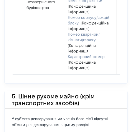
земельної ділянки:
незавершеного
права
[Конфіденційна
будівництва
Об'єкт
інформація]
повні
Номер корпусу/секції/
частк
блоку:
[Конфіденційна
побуд
інформація]
матері
Номер квартири/
за ко
кімнати/гаражу:
суб'єк
[Конфіденційна
декла
інформація]
або ч
Кадастровий номер:
[Конфіденційна
його сі
інформація]
5. Цінне рухоме майно (крім
транспортних засобів)
У суб'єкта декларування чи членів його сім'ї відсутні
об'єкти для декларування в цьому розділі.