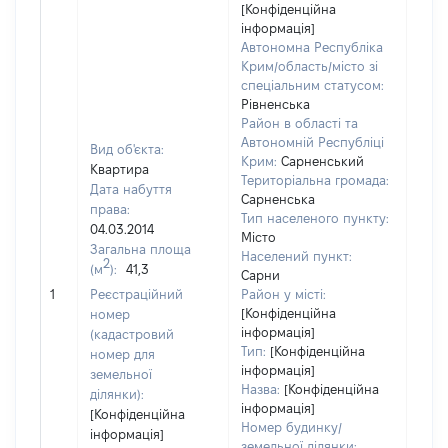
[Конфіденційна
інформація]
Автономна Республіка
Крим/область/місто зі
спеціальним статусом:
Рівненська
Район в області та
Автономній Республіці
Вид об'єкта:
Крим:
Сарненський
Квартира
Територіальна громада:
Дата набуття
Сарненська
права:
Тип населеного пункту:
04.03.2014
Місто
Загальна площа
Населений пункт:
2
(м
):
41,3
Сарни
[Не 
1
Реєстраційний
Район у місті:
[Конфіденційна
номер
інформація]
(кадастровий
Тип:
[Конфіденційна
номер для
інформація]
земельної
Назва:
[Конфіденційна
ділянки):
інформація]
[Конфіденційна
Номер будинку/
інформація]
земельної ділянки: