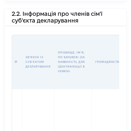
2.2. Інформація про членів сім'ї
суб'єкта декларування
П
І
Б
ПРІЗВИЩЕ, ІМʼЯ,
І
ЗВʼЯЗОК ІЗ
ПО БАТЬКОВІ (ЗА
№
СУБʼЄКТОМ
НАЯВНОСТІ) ДЛЯ
ГРОМАДЯНСТВО
У
ДЕКЛАРУВАННЯ
ІДЕНТИФІКАЦІЇ В
Д
УКРАЇНІ