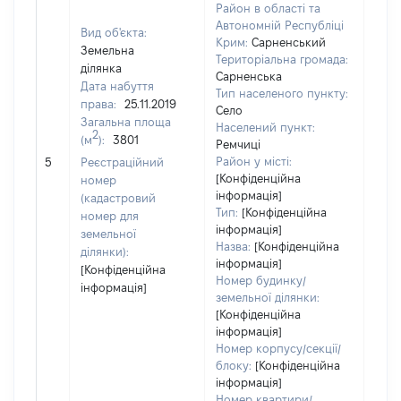
Район в області та
Автономній Республіці
Вид об'єкта:
Крим:
Сарненський
Земельна
Територіальна громада:
ділянка
Сарненська
Дата набуття
Тип населеного пункту:
права:
25.11.2019
Село
Загальна площа
Населений пункт:
2
(м
):
3801
Ремчиці
[Не 
Район у місті:
5
Реєстраційний
[Конфіденційна
номер
інформація]
(кадастровий
Тип:
[Конфіденційна
номер для
інформація]
земельної
Назва:
[Конфіденційна
ділянки):
інформація]
[Конфіденційна
Номер будинку/
інформація]
земельної ділянки:
[Конфіденційна
інформація]
Номер корпусу/секції/
блоку:
[Конфіденційна
інформація]
Номер квартири/