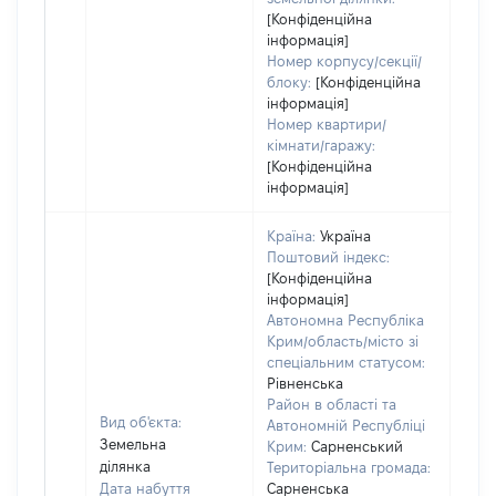
[Конфіденційна
інформація]
Номер корпусу/секції/
блоку:
[Конфіденційна
інформація]
Номер квартири/
кімнати/гаражу:
[Конфіденційна
інформація]
Країна:
Україна
Поштовий індекс:
[Конфіденційна
інформація]
Автономна Республіка
Крим/область/місто зі
спеціальним статусом:
Рівненська
Район в області та
Вид об'єкта:
Автономній Республіці
Земельна
Крим:
Сарненський
ділянка
Територіальна громада:
Дата набуття
Сарненська