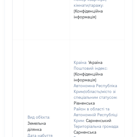
кімнати/гаражу:
[Конфіденційна
інформація]
Країна:
Україна
Поштовий індекс:
[Конфіденційна
інформація]
Автономна Республіка
Крим/область/місто зі
спеціальним статусом:
Рівненська
Район в області та
Автономній Республіці
Вид об'єкта:
Крим:
Сарненський
Земельна
Територіальна громада:
ділянка
Сарненська
Дата набуття