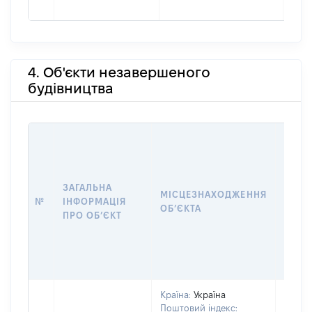
4. Об'єкти незавершеного
будівництва
ЗАГАЛЬНА
ПІДС
МІСЦЕЗНАХОДЖЕННЯ
№
ІНФОРМАЦІЯ
ДЕКЛ
ОБʼЄКТА
ПРО ОБʼЄКТ
ОБʼЄ
Країна:
Україна
Поштовий індекс:
Об'єкт