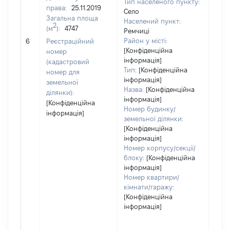
Тип населеного пункту:
права:
25.11.2019
Село
Загальна площа
Населений пункт:
2
(м
):
4747
Ремчиці
[Не 
Район у місті:
6
Реєстраційний
[Конфіденційна
номер
інформація]
(кадастровий
Тип:
[Конфіденційна
номер для
інформація]
земельної
Назва:
[Конфіденційна
ділянки):
інформація]
[Конфіденційна
Номер будинку/
інформація]
земельної ділянки:
[Конфіденційна
інформація]
Номер корпусу/секції/
блоку:
[Конфіденційна
інформація]
Номер квартири/
кімнати/гаражу:
[Конфіденційна
інформація]