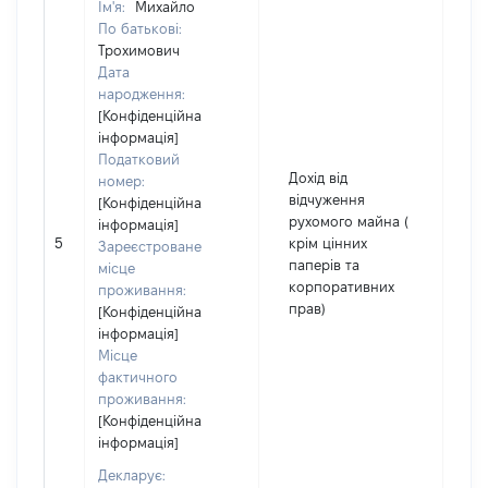
Ім'я:
Михайло
По батькові:
Трохимович
Дата
народження:
[Конфіденційна
інформація]
Податковий
Дохід від
номер:
відчуження
[Конфіденційна
рухомого майна (
інформація]
5
крім цінних
1
Зареєстроване
паперів та
місце
корпоративних
проживання:
прав)
[Конфіденційна
інформація]
Місце
фактичного
проживання:
[Конфіденційна
інформація]
Декларує: