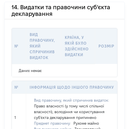
14. Видатки та правочини суб'єкта
декларування
ВИД
КРАЇНА, У
ПРАВОЧИНУ,
ЯКІЙ БУЛО
№
ЯКИЙ
РОЗМІР
ЗДІЙСНЕНО
СПРИЧИНИВ
ВИДАТКИ
ВИДАТОК
Даних немає
№
ІНФОРМАЦІЯ ЩОДО ІНШОГО ПРАВОЧИНУ
Вид правочину, який спричинив видаток:
Право власності (у тому числі спільної
власності), володіння чи користування
1
суб’єкта декларування припинено
Предмет правочину:
Рухоме майно