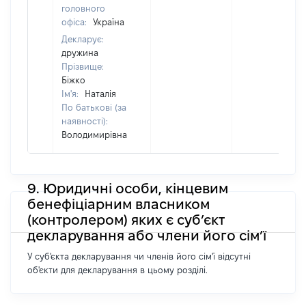
головного
офіса:
Україна
Декларує:
дружина
Прізвище:
Біжко
Ім'я:
Наталія
По батькові (за
наявності):
Володимирівна
9. Юридичні особи, кінцевим
бенефіціарним власником
(контролером) яких є суб’єкт
декларування або члени його сім’ї
У суб'єкта декларування чи членів його сім'ї відсутні
об'єкти для декларування в цьому розділі.