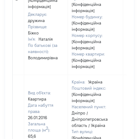
[Конфіденційна
[Конфіденційна
інформація]
інформація]
Декларує:
Номер будинку:
дружина
[Конфіденційна
Прізвище:
інформація]
Біжко
Номер корпусу:
Ім'я:
Наталія
[Конфіденційна
По батькові (за
інформація]
наявності):
Номер квартири:
Володимирівна
[Конфіденційна
інформація]
Країна:
Україна
Поштовий індекс:
Вид об'єкта:
[Конфіденційна
Квартира
інформація]
Дата набуття
Населений пункт:
права:
Дніпро /
26.01.2016
Дніпропетровська
Загальна
область / Україна
2
площа (м
):
Тип вулиці:
65,6
[Конфіденційна