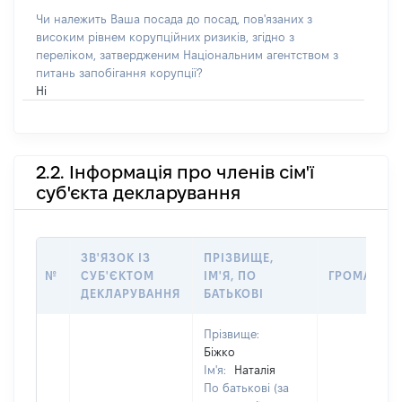
Чи належить Ваша посада до посад, пов'язаних з
високим рівнем корупційних ризиків, згідно з
переліком, затвердженим Національним агентством з
питань запобігання корупції?
Ні
2.2. Інформація про членів сім'ї
суб'єкта декларування
ЗВ'ЯЗОК ІЗ
ПРІЗВИЩЕ,
№
СУБ'ЄКТОМ
ІМ'Я, ПО
ГРОМАДЯН
ДЕКЛАРУВАННЯ
БАТЬКОВІ
Прізвище:
Біжко
Ім'я:
Наталія
По батькові (за