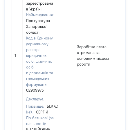
зареєстрована
в Україні
Найменування:
Прокуратура
Запорізької
області
Код в Єдиному
державному
Заробітна плата
реєстрі
отримана за
1
юридичних
4
основним місцем
осіб, фізичних
роботи
осіб –
підприємців та
громадських
формувань:
02909973
Декларує:
Прізвище:
БІЖКО
Ім'я:
СЕРГІЙ
По батькові (за
наявності):
ВІТАЛІЙОВИЧ