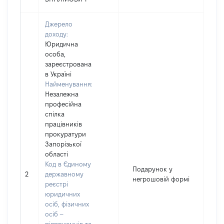
Джерело
доходу:
Юридична
особа,
зареєстрована
в Україні
Найменування:
Незалежна
професійна
спілка
працівників
прокуратури
Запорізької
області
Код в Єдиному
Подарунок у
2
державному
41
негрошовій формі
реєстрі
юридичних
осіб, фізичних
осіб –