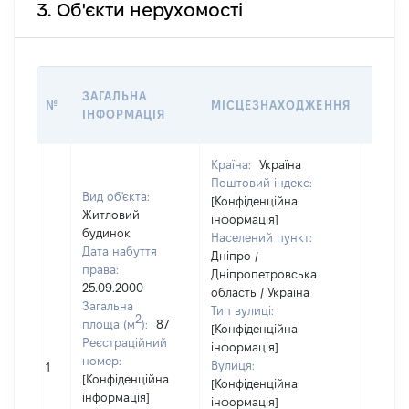
3. Об'єкти нерухомості
ВАРТ
ЗАГАЛЬНА
№
МІСЦЕЗНАХОДЖЕННЯ
НА Д
ІНФОРМАЦІЯ
НАБУ
Країна:
Україна
Поштовий індекс:
Вид об'єкта:
[Конфіденційна
Житловий
інформація]
будинок
Населений пункт:
Дата набуття
Дніпро /
права:
Дніпропетровська
25.09.2000
область / Україна
Загальна
Тип вулиці:
2
площа (м
):
87
[Конфіденційна
Реєстраційний
інформація]
номер:
Вулиця:
1
24210
[Конфіденційна
[Конфіденційна
інформація]
інформація]