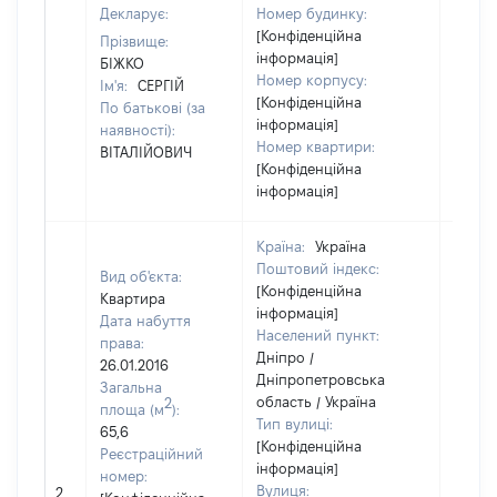
Декларує:
Номер будинку:
[Конфіденційна
Прізвище:
інформація]
БІЖКО
Номер корпусу:
Ім'я:
СЕРГІЙ
[Конфіденційна
По батькові (за
інформація]
наявності):
Номер квартири:
ВІТАЛІЙОВИЧ
[Конфіденційна
інформація]
Країна:
Україна
Поштовий індекс:
Вид об'єкта:
[Конфіденційна
Квартира
інформація]
Дата набуття
Населений пункт:
права:
Дніпро /
26.01.2016
Дніпропетровська
Загальна
область / Україна
2
площа (м
):
Тип вулиці:
65,6
[Конфіденційна
Реєстраційний
інформація]
номер:
Вулиця:
2
147151