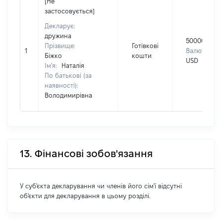
[Не
застосовується]
Декларує:
дружина
50000
Прізвище:
Готівкові
1
Валюта:
Біжко
кошти
USD
Ім'я:
Наталія
По батькові (за
наявності):
Володимирівна
13. Фінансові зобов'язання
У суб'єкта декларування чи членів його сім'ї відсутні
об'єкти для декларування в цьому розділі.