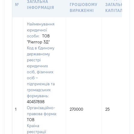
ЗАГАЛЬНА
№
ГРОШОВОМУ
ЗАГАЛЬНОГО
ІНФОРМАЦІЯ
ВИРАЖЕННІ
КАПІТАЛУ
Найменування
юридичної
особи:
ТОВ
"Ріелтор 3Д"
Код в Єдиному
державному
реєстрі
юридичних
осіб, фізичних
осіб –
підприємців та
громадських
формувань:
40457898
Організаційно-
1
270000
25
правова форма:
ТОВ
Країна
реєстрації