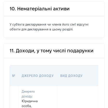
10. Нематеріальні активи
У суб'єкта декларування чи членів його сім'ї відсутні
об'єкти для декларування в цьому розділі.
11. Доходи, у тому числі подарунки
РОЗ
№
ДЖЕРЕЛО ДОХОДУ
ВИД ДОХОДУ
(ВА
Джерело
доходу:
Юридична
особа,