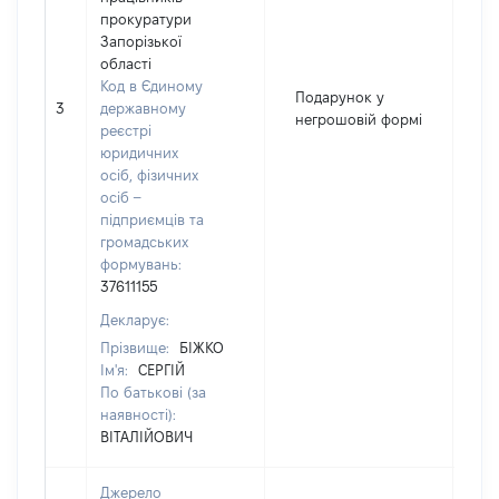
прокуратури
Запорізької
області
Код в Єдиному
Подарунок у
3
державному
37
негрошовій формі
реєстрі
юридичних
осіб, фізичних
осіб –
підприємців та
громадських
формувань:
37611155
Декларує:
Прізвище:
БІЖКО
Ім'я:
СЕРГІЙ
По батькові (за
наявності):
ВІТАЛІЙОВИЧ
Джерело