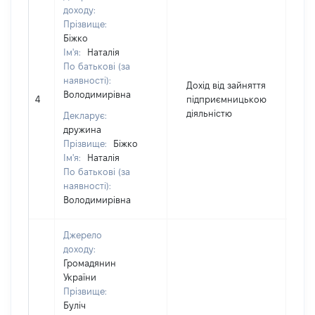
доходу:
Прізвище:
Біжко
Ім'я:
Наталія
По батькові (за
наявності):
Дохід від зайняття
Володимирівна
4
підприємницькою
4
діяльністю
Декларує:
дружина
Прізвище:
Біжко
Ім'я:
Наталія
По батькові (за
наявності):
Володимирівна
Джерело
доходу:
Громадянин
України
Прізвище:
Буліч