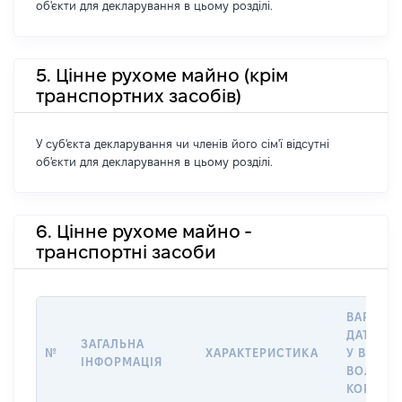
об'єкти для декларування в цьому розділі.
5. Цінне рухоме майно (крім
транспортних засобів)
У суб'єкта декларування чи членів його сім'ї відсутні
об'єкти для декларування в цьому розділі.
6. Цінне рухоме майно -
транспортні засоби
ВАРТІСТ
ДАТУ НА
ЗАГАЛЬНА
№
ХАРАКТЕРИСТИКА
У ВЛАСН
ІНФОРМАЦІЯ
ВОЛОДІ
КОРИСТ