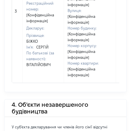
Реєстраційний
інформація]
номер:
Вулиця:
3
147151
[Конфіденційна
[Конфіденційна
інформація]
інформація]
Декларує:
Номер будинку:
[Конфіденційна
Прізвище:
інформація]
БІЖКО
Номер корпусу:
Ім'я:
СЕРГІЙ
[Конфіденційна
По батькові (за
інформація]
наявності):
Номер квартири:
ВІТАЛІЙОВИЧ
[Конфіденційна
інформація]
4. Об'єкти незавершеного
будівництва
У суб'єкта декларування чи членів його сім'ї відсутні