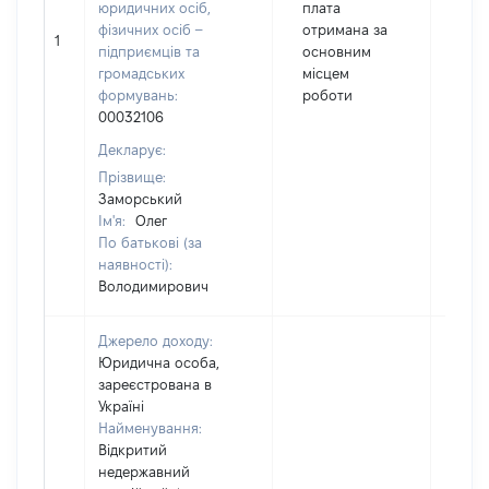
юридичних осіб,
плата
фізичних осіб –
отримана за
1
171
підприємців та
основним
громадських
місцем
формувань:
роботи
00032106
Декларує:
Прізвище:
Заморський
Ім'я:
Олег
По батькові (за
наявності):
Володимирович
Джерело доходу:
Юридична особа,
зареєстрована в
Україні
Найменування:
Відкритий
недержавний