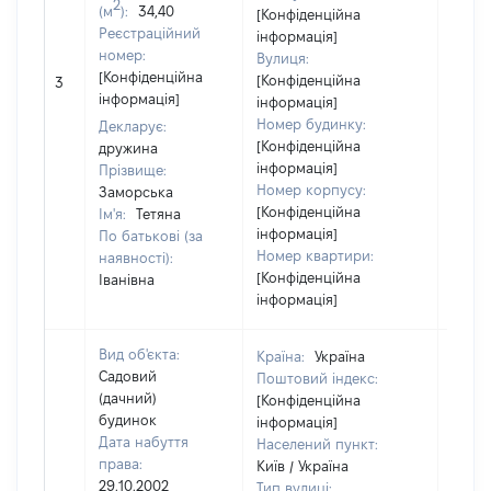
2
(м
):
34,40
[Конфіденційна
Реєстраційний
інформація]
номер:
Вулиця:
[Конфіденційна
[Конфіденційна
3
12500
інформація]
інформація]
Номер будинку:
Декларує:
[Конфіденційна
дружина
інформація]
Прізвище:
Номер корпусу:
Заморська
[Конфіденційна
Ім'я:
Тетяна
інформація]
По батькові (за
Номер квартири:
наявності):
[Конфіденційна
Іванівна
інформація]
Вид об'єкта:
Країна:
Україна
Садовий
Поштовий індекс:
(дачний)
[Конфіденційна
будинок
інформація]
Дата набуття
Населений пункт:
права:
Київ / Україна
29.10.2002
Тип вулиці: