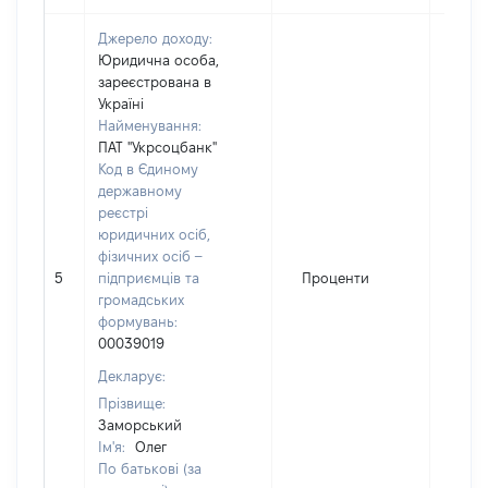
Джерело доходу:
Юридична особа,
зареєстрована в
Україні
Найменування:
ПАТ "Укрсоцбанк"
Код в Єдиному
державному
реєстрі
юридичних осіб,
фізичних осіб –
5
підприємців та
Проценти
108
громадських
формувань:
00039019
Декларує:
Прізвище:
Заморський
Ім'я:
Олег
По батькові (за