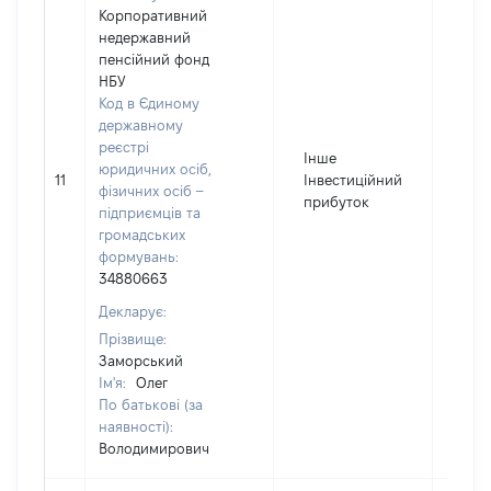
Корпоративний
недержавний
пенсійний фонд
НБУ
Код в Єдиному
державному
реєстрі
Інше
юридичних осіб,
11
Інвестиційний
250
фізичних осіб –
прибуток
підприємців та
громадських
формувань:
34880663
Декларує:
Прізвище:
Заморський
Ім'я:
Олег
По батькові (за
наявності):
Володимирович