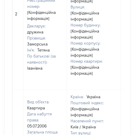
Реєстраційний
інформація]
номер:
Вулиця:
[Конфіденційна
[Конфіденційна
2
16170
інформація]
інформація]
Номер будинку:
Декларує:
[Конфіденційна
дружина
інформація]
Прізвище:
Номер корпусу:
Заморська
[Конфіденційна
Ім'я:
Тетяна
інформація]
По батькові (за
Номер квартири:
наявності):
[Конфіденційна
Іванівна
інформація]
Країна:
Україна
Вид об'єкта:
Поштовий індекс:
Квартира
[Конфіденційна
Дата набуття
інформація]
права:
Населений пункт:
05.07.2006
Київ / Україна
Загальна площа
Тип вулиці: