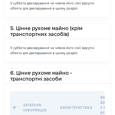
У суб'єкта декларування чи членів його сім'ї відсутні
об'єкти для декларування в цьому розділі.
5. Цінне рухоме майно (крім
транспортних засобів)
У суб'єкта декларування чи членів його сім'ї відсутні
об'єкти для декларування в цьому розділі.
6. Цінне рухоме майно -
транспортні засоби
ВАРТІС
ДАТУ Н
ЗАГАЛЬНА
№
ХАРАКТЕРИСТИКА
У ВЛАСН
ІНФОРМАЦІЯ
ВОЛОДІ