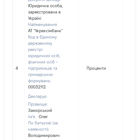
Юридична особа,
зареєстрована в
Україні
Найменування:
АТ "Укрексімбанк"
Код в Єдиному
державному
реєстрі
юридичних осіб,
фізичних осіб –
4
підприємців та
Проценти
435
громадських
формувань:
00032112
Декларує:
Прізвище:
Заморський
Ім'я:
Олег
По батькові (за
наявності):
Володимирович