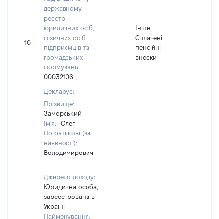
державному
реєстрі
юридичних осіб,
Інше
фізичних осіб –
Сплачені
10
402
підприємців та
пенсійні
громадських
внески
формувань:
00032106
Декларує:
Прізвище:
Заморський
Ім'я:
Олег
По батькові (за
наявності):
Володимирович
Джерело доходу:
Юридична особа,
зареєстрована в
Україні
Найменування: