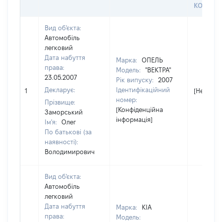
КОРИСТ
Вид об'єкта:
Автомобіль
легковий
Дата набуття
Марка:
ОПЕЛЬ
права:
Модель:
"ВЕКТРА"
23.05.2007
Рік випуску:
2007
Декларує:
Ідентифікаційний
1
[Не відо
номер:
Прізвище:
[Конфіденційна
Заморський
інформація]
Ім'я:
Олег
По батькові (за
наявності):
Володимирович
Вид об'єкта:
Автомобіль
легковий
Дата набуття
Марка:
KIA
права:
Модель: