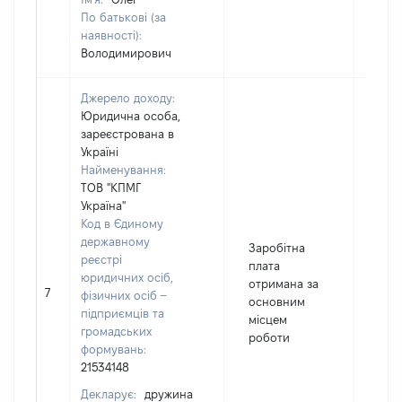
По батькові (за
наявності):
Володимирович
Джерело доходу:
Юридична особа,
зареєстрована в
Україні
Найменування:
ТОВ "КПМГ
Україна"
Код в Єдиному
державному
Заробітна
реєстрі
плата
юридичних осіб,
отримана за
7
118
фізичних осіб –
основним
підприємців та
місцем
громадських
роботи
формувань:
21534148
Декларує:
дружина