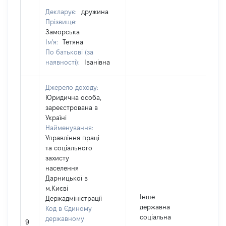
Декларує:
дружина
Прізвище:
Заморська
Ім'я:
Тетяна
По батькові (за
наявності):
Іванівна
Джерело доходу:
Юридична особа,
зареєстрована в
Україні
Найменування:
Управління праці
та соціального
захисту
населення
Дарницької в
м.Києві
Інше
Держадміністрації
державна
Код в Єдиному
соціальна
державному
9
792