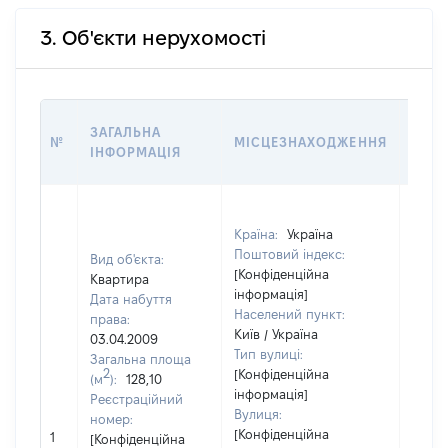
3. Об'єкти нерухомості
ВАРТ
ЗАГАЛЬНА
№
МІСЦЕЗНАХОДЖЕННЯ
НА Д
ІНФОРМАЦІЯ
НАБУ
Країна:
Україна
Поштовий індекс:
Вид об'єкта:
[Конфіденційна
Квартира
інформація]
Дата набуття
Населений пункт:
права:
Київ / Україна
03.04.2009
Тип вулиці:
Загальна площа
2
[Конфіденційна
(м
):
128,10
інформація]
Реєстраційний
Вулиця:
номер:
[Конфіденційна
1
16170
[Конфіденційна