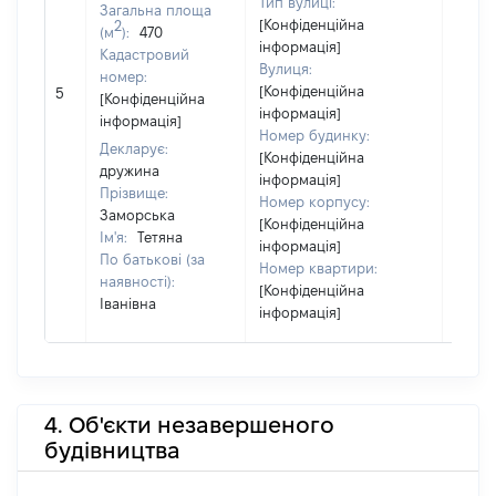
Тип вулиці:
Загальна площа
[Конфіденційна
2
(м
):
470
інформація]
Кадастровий
Вулиця:
номер:
[Конфіденційна
5
1700
[Конфіденційна
інформація]
інформація]
Номер будинку:
Декларує:
[Конфіденційна
дружина
інформація]
Прізвище:
Номер корпусу:
Заморська
[Конфіденційна
Ім'я:
Тетяна
інформація]
По батькові (за
Номер квартири:
наявності):
[Конфіденційна
Іванівна
інформація]
4. Об'єкти незавершеного
будівництва