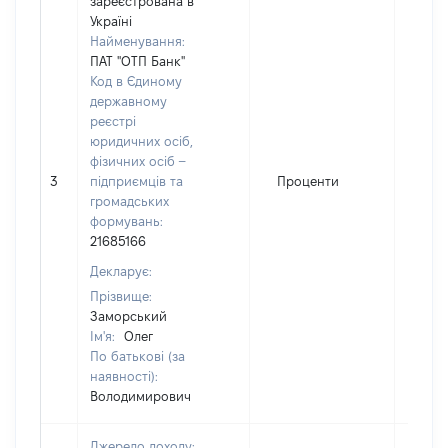
зареєстрована в
Україні
Найменування:
ПАТ "ОТП Банк"
Код в Єдиному
державному
реєстрі
юридичних осіб,
фізичних осіб –
3
підприємців та
Проценти
334
громадських
формувань:
21685166
Декларує:
Прізвище:
Заморський
Ім'я:
Олег
По батькові (за
наявності):
Володимирович
Джерело доходу: