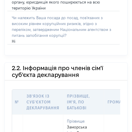
органу, юрисдикція якого поширюється на всю
територію України
Чи належить Ваша посада до посад, пов'язаних з
високим рівнем корупційних ризиків, згідно з
переліком, затвердженим Національним агентством з
питань запобігання корупції?
Ні
2.2. Інформація про членів сім'ї
суб'єкта декларування
ЗВ'ЯЗОК ІЗ
ПРІЗВИЩЕ,
№
СУБ'ЄКТОМ
ІМ'Я, ПО
ГРОМАДЯН
ДЕКЛАРУВАННЯ
БАТЬКОВІ
Прізвище:
Заморська