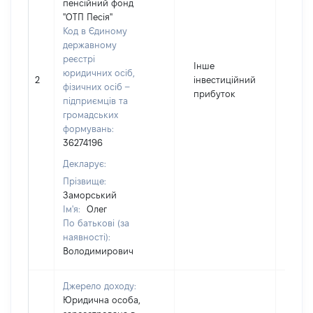
пенсійний фонд
"ОТП Песія"
Код в Єдиному
державному
реєстрі
Інше
юридичних осіб,
2
інвестиційний
143
фізичних осіб –
прибуток
підприємців та
громадських
формувань:
36274196
Декларує:
Прізвище:
Заморський
Ім'я:
Олег
По батькові (за
наявності):
Володимирович
Джерело доходу:
Юридична особа,