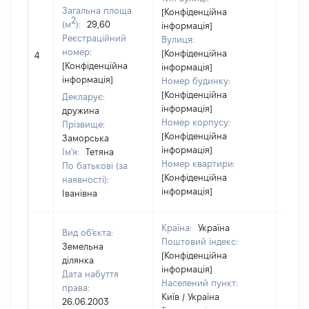
Загальна площа
[Конфіденційна
2
(м
):
29,60
інформація]
Реєстраційний
Вулиця:
номер:
[Конфіденційна
4
8400
[Конфіденційна
інформація]
інформація]
Номер будинку:
[Конфіденційна
Декларує:
інформація]
дружина
Номер корпусу:
Прізвище:
[Конфіденційна
Заморська
інформація]
Ім'я:
Тетяна
Номер квартири:
По батькові (за
[Конфіденційна
наявності):
інформація]
Іванівна
Країна:
Україна
Вид об'єкта:
Поштовий індекс:
Земельна
[Конфіденційна
ділянка
інформація]
Дата набуття
Населений пункт:
права:
Київ / Україна
26.06.2003