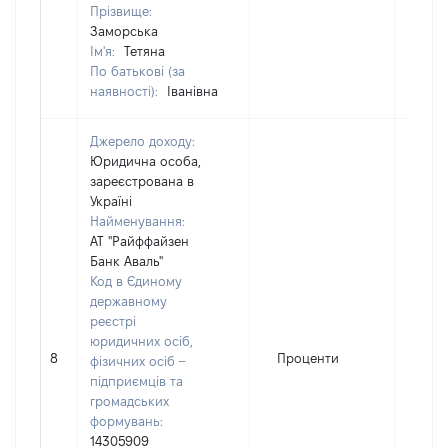
Прізвище:
Заморська
Ім'я:
Тетяна
По батькові (за
наявності):
Іванівна
Джерело доходу:
Юридична особа,
зареєстрована в
Україні
Найменування:
АТ "Райффайзен
Банк Аваль"
Код в Єдиному
державному
реєстрі
юридичних осіб,
8
Проценти
937
фізичних осіб –
підприємців та
громадських
формувань:
14305909