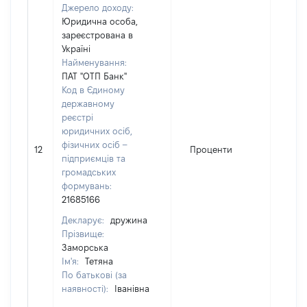
Джерело доходу:
Юридична особа,
зареєстрована в
Україні
Найменування:
ПАТ "ОТП Банк"
Код в Єдиному
державному
реєстрі
юридичних осіб,
фізичних осіб –
12
Проценти
113
підприємців та
громадських
формувань:
21685166
Декларує:
дружина
Прізвище:
Заморська
Ім'я:
Тетяна
По батькові (за
наявності):
Іванівна