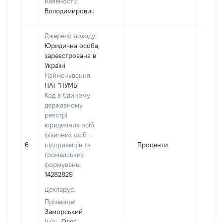
наявності):
Володимирович
Джерело доходу:
Юридична особа,
зареєстрована в
Україні
Найменування:
ПАТ "ПУМБ"
Код в Єдиному
державному
реєстрі
юридичних осіб,
фізичних осіб –
6
підприємців та
Проценти
628
громадських
формувань:
14282829
Декларує:
Прізвище:
Заморський
Ім'я:
Олег