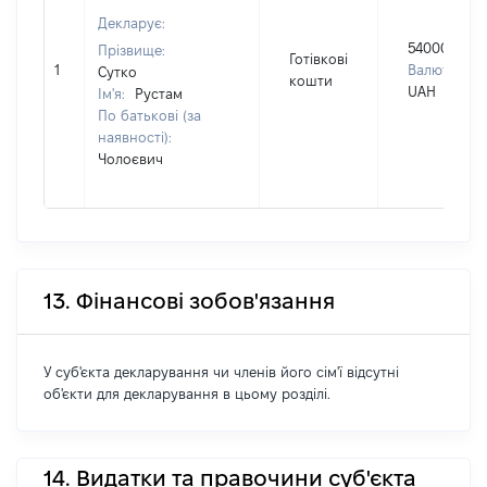
Декларує:
5400000
Прізвище:
Готівкові
1
Валюта:
Сутко
кошти
UAH
Ім'я:
Рустам
По батькові (за
наявності):
Чолоєвич
13. Фінансові зобов'язання
У суб'єкта декларування чи членів його сім'ї відсутні
об'єкти для декларування в цьому розділі.
14. Видатки та правочини суб'єкта