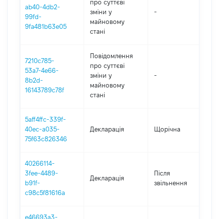
про суттєві
ab40-4db2-
зміни y
-
2
99fd-
майновому
9fa481b63e05
стані
Повідомлення
7210c785-
про суттєві
53a7-4e66-
зміни y
-
2
8b2d-
майновому
16143789c78f
стані
5aff4ffc-339f-
40ec-a035-
Декларація
Щорічна
2
75f63c826346
40266114-
3fee-4489-
Після
Декларація
2
b91f-
звільнення
c98c5f81616a
e46693a3-