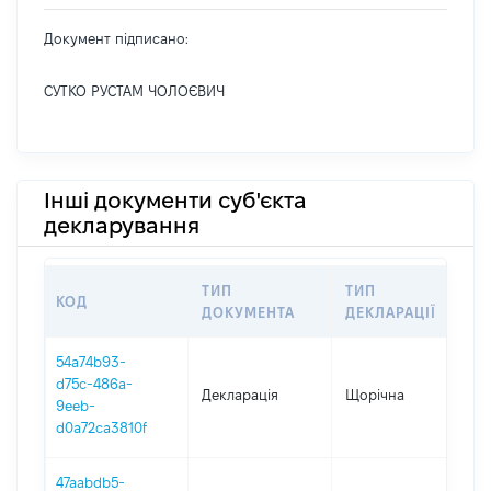
Документ підписано:
СУТКО РУСТАМ ЧОЛОЄВИЧ
Інші документи суб'єкта
декларування
ТИП
ТИП
КОД
П
ДОКУМЕНТА
ДЕКЛАРАЦІЇ
54a74b93-
d75c-486a-
Декларація
Щорічна
2
9eeb-
d0a72ca3810f
47aabdb5-