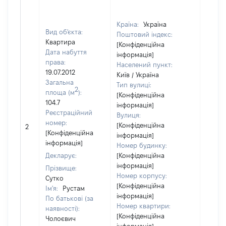
Країна:
Україна
Вид об'єкта:
Поштовий індекс:
Квартира
[Конфіденційна
Дата набуття
інформація]
права:
Населений пункт:
19.07.2012
Київ / Україна
Загальна
Тип вулиці:
2
площа (м
):
[Конфіденційна
104.7
інформація]
Реєстраційний
Вулиця:
[Не
номер:
[Конфіденційна
2
відом
[Конфіденційна
інформація]
інформація]
Номер будинку:
Декларує:
[Конфіденційна
інформація]
Прізвище:
Номер корпусу:
Сутко
[Конфіденційна
Ім'я:
Рустам
інформація]
По батькові (за
Номер квартири:
наявності):
[Конфіденційна
Чолоєвич