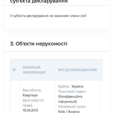
суб'єкта декларування
У суб'єкта декларування не зазначені члени сім'ї
3. Об'єкти нерухомості
ВАРТ
ЗАГАЛЬНА
№
МІСЦЕЗНАХОДЖЕННЯ
НА Д
ІНФОРМАЦІЯ
НАБУ
Країна:
Україна
Вид об'єкта:
Поштовий індекс:
Квартира
[Конфіденційна
Дата набуття
інформація]
права:
Населений пункт:
15.04.2013
Київ / Україна