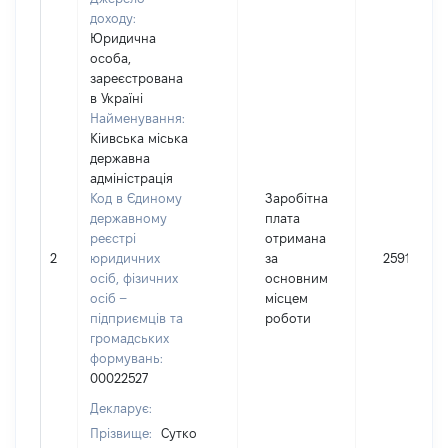
доходу:
Юридична
особа,
зареєстрована
в Україні
Найменування:
Кіивська міська
державна
адміністрація
Код в Єдиному
Заробітна
державному
плата
реєстрі
отримана
2
юридичних
за
2591
осіб, фізичних
основним
осіб –
місцем
підприємців та
роботи
громадських
формувань:
00022527
Декларує:
Прізвище:
Сутко