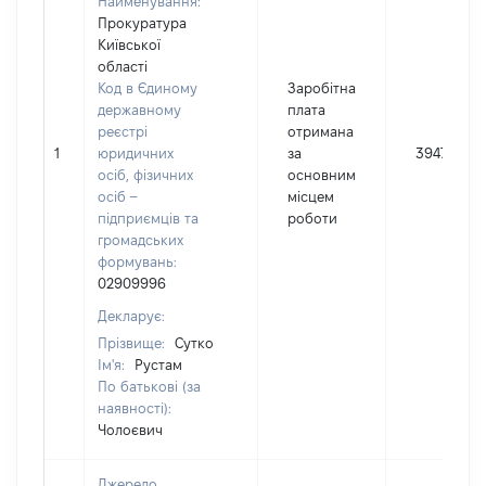
Найменування:
Прокуратура
Київської
області
Код в Єдиному
Заробітна
державному
плата
реєстрі
отримана
1
юридичних
за
39476
осіб, фізичних
основним
осіб –
місцем
підприємців та
роботи
громадських
формувань:
02909996
Декларує:
Прізвище:
Сутко
Ім'я:
Рустам
По батькові (за
наявності):
Чолоєвич
Джерело