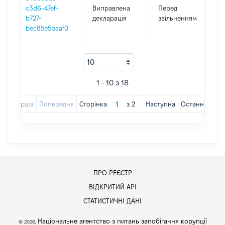
01
c3d6-47ef-
Виправлена
Перед
-
b727-
декларація
звільненням
24
bec85e5baaf0
1 - 10 з 18
Перша
Попередня
Сторінка
з
2
Наступна
Остання
ПРО РЕЄСТР
ВІДКРИТИЙ АРІ
СТАТИСТИЧНІ ДАНІ
Національне агентство з питань запобігання корупції
© 2026,