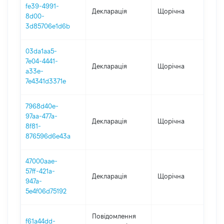
fe39-4991-
Декларація
Щорічна
2
8d00-
3d85706e1d6b
03da1aa5-
7e04-4441-
Декларація
Щорічна
2
a33e-
7e4341d3371e
7968d40e-
97aa-477a-
Декларація
Щорічна
2
8f81-
876596d6e43a
47000aae-
57ff-421a-
Декларація
Щорічна
2
947a-
5e4f06d75192
Повідомлення
f61a44dd-