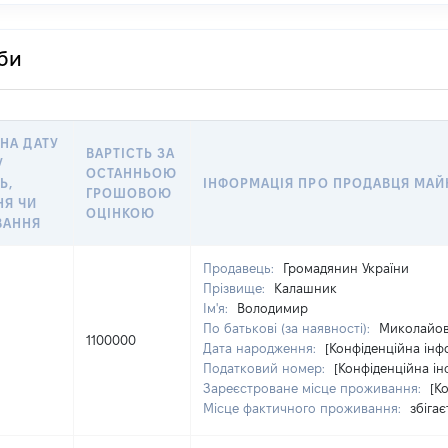
оби
 НА ДАТУ
ВАРТІСТЬ ЗА
У
ОСТАННЬОЮ
Ь,
ІНФОРМАЦІЯ ПРО ПРОДАВЦЯ МАЙ
ГРОШОВОЮ
НЯ ЧИ
ОЦІНКОЮ
ВАННЯ
Продавець:
Громадянин України
Прізвище:
Калашник
Ім'я:
Володимир
По батькові (за наявності):
Миколайо
1100000
Дата народження:
[Конфіденційна інф
Податковий номер:
[Конфіденційна ін
Зареєстроване місце проживання:
[К
Місце фактичного проживання:
збіга