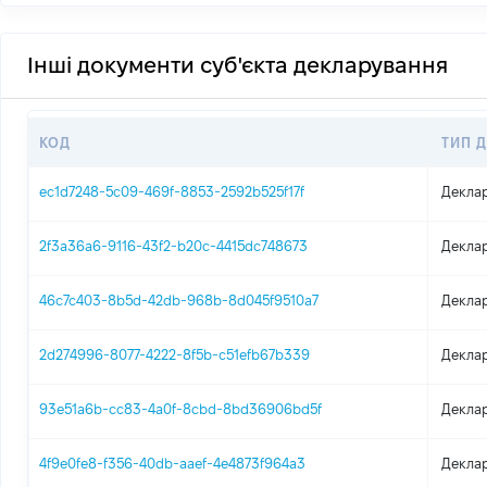
Інші документи суб'єкта декларування
КОД
ТИП 
ec1d7248-5c09-469f-8853-2592b525f17f
Деклар
2f3a36a6-9116-43f2-b20c-4415dc748673
Деклар
46c7c403-8b5d-42db-968b-8d045f9510a7
Деклар
2d274996-8077-4222-8f5b-c51efb67b339
Деклар
93e51a6b-cc83-4a0f-8cbd-8bd36906bd5f
Деклар
4f9e0fe8-f356-40db-aaef-4e4873f964a3
Деклар