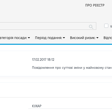
Й
ПРО РЕЄСТР
ш
атегорія посади:
Період подання:
Високий ризик:
Відп
17.02.2017 18:12
Повідомлення про суттєві зміни y майновому стан
КУХАР