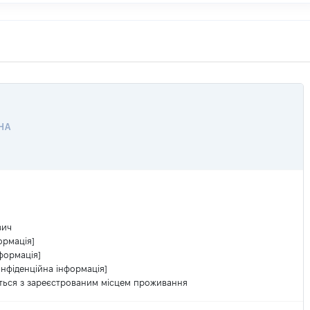
НА
вич
ормація]
формація]
онфіденційна інформація]
ється з зареєстрованим місцем проживання