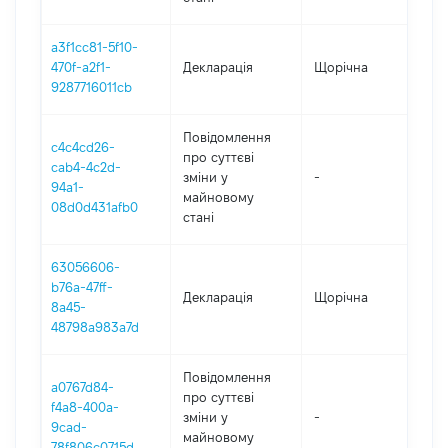
a3f1cc81-5f10-
470f-a2f1-
Декларація
Щорічна
202
9287716011cb
Повідомлення
c4c4cd26-
про суттєві
cab4-4c2d-
зміни y
-
202
94a1-
майновому
08d0d431afb0
стані
63056606-
b76a-47ff-
Декларація
Щорічна
202
8a45-
48798a983a7d
Повідомлення
a0767d84-
про суттєві
f4a8-400a-
зміни y
-
202
9cad-
майновому
78f806c0715d