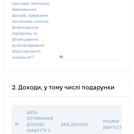
протидію легалізації
(відмиванню)
доходів, одержаних
злочинним шляхом,
фінансуванню
тероризму та
фінансуванню
розповсюдження
зброї масового
Ні
знищення”?
2. Доходи, у тому числі подарунки
ДАТА
ОТРИМАННЯ
РОЗМІР
№
ДОХОДУ
ВИД ДОХОДУ
(ВАРТІСТЬ)
(НАБУТТЯ У