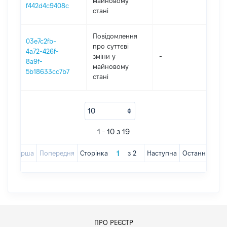
майновому
f442d4c9408c
стані
Повідомлення
03e7c2fb-
про суттєві
4a72-426f-
зміни y
-
202
8a9f-
майновому
5b18633cc7b7
стані
1 - 10 з 19
Перша
Попередня
Сторінка
з
2
Наступна
Остання
ПРО РЕЄСТР