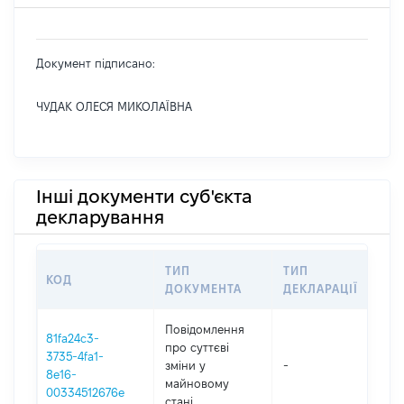
Документ підписано:
ЧУДАК ОЛЕСЯ МИКОЛАЇВНА
Інші документи суб'єкта
декларування
ТИП
ТИП
КОД
ПЕ
ДОКУМЕНТА
ДЕКЛАРАЦІЇ
Повідомлення
81fa24c3-
про суттєві
3735-4fa1-
зміни y
-
202
8e16-
майновому
00334512676e
стані