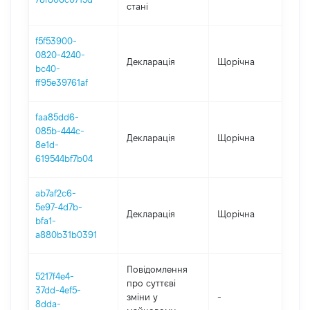
стані
f5f53900-
0820-4240-
Декларація
Щорічна
202
bc40-
ff95e39761af
faa85dd6-
085b-444c-
Декларація
Щорічна
202
8e1d-
619544bf7b04
ab7af2c6-
5e97-4d7b-
Декларація
Щорічна
202
bfa1-
a880b31b0391
Повідомлення
5217f4e4-
про суттєві
37dd-4ef5-
зміни y
-
202
8dda-