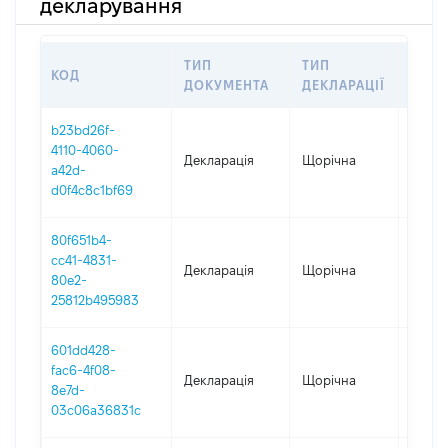
декларування
ТИП
ТИП
КОД
ПЕРІ
ДОКУМЕНТА
ДЕКЛАРАЦІЇ
b23bd26f-
4110-4060-
Декларація
Щорічна
2025
a42d-
d0f4c8c1bf69
80f651b4-
cc41-4831-
Декларація
Щорічна
2024
80e2-
25812b495983
601dd428-
fac6-4f08-
Декларація
Щорічна
2023
8e7d-
03c06a36831c