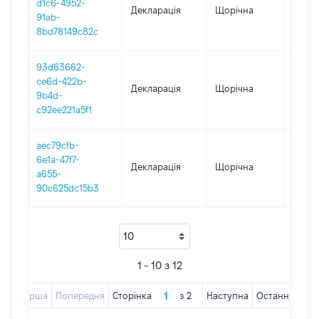
d1c6-4952-
Декларація
Щорічна
2019
91ab-
8bd78149c82c
93d63662-
ce6d-422b-
Декларація
Щорічна
2018
9b4d-
c92ee221a5f1
aec79cfb-
6e1a-47f7-
Декларація
Щорічна
2017
a655-
90c625dc15b3
1 - 10 з 12
Перша
Попередня
Сторінка
з
2
Наступна
Остання