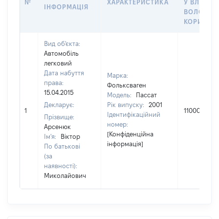
№
ХАРАКТЕРИСТИКА
У ВЛАСНІ
ІНФОРМАЦІЯ
ВОЛОДІН
КОРИСТУ
Вид об'єкта:
Автомобіль
легковий
Дата набуття
Марка:
права:
Фольксваген
15.04.2015
Модель:
Пассат
Декларує:
Рік випуску:
2001
1
110000
Ідентифікаційний
Прізвище:
номер:
Арсенюк
[Конфіденційна
Ім'я:
Віктор
інформація]
По батькові
(за
наявності):
Миколайович