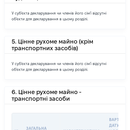
У суб'єкта декларування чи членів його сім'ї відсутні
об'єкти для декларування в цьому розділі.
5. Цінне рухоме майно (крім
транспортних засобів)
У суб'єкта декларування чи членів його сім'ї відсутні
об'єкти для декларування в цьому розділі.
6. Цінне рухоме майно -
транспортні засоби
ВАРТІСТЬ
ДАТУ НАБ
ЗАГАЛЬНА