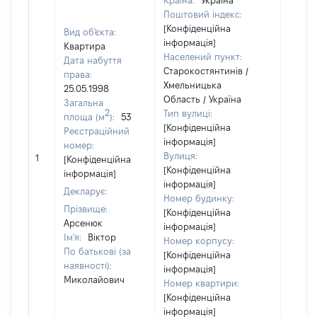
Країна:
Україна
Поштовий індекс:
[Конфіденційна
Вид об'єкта:
інформація]
Квартира
Населений пункт:
Дата набуття
Старокостянтинів /
права:
Хмельницька
25.05.1998
Область / Україна
Загальна
2
Тип вулиці:
площа (м
):
53
[Конфіденційна
Реєстраційний
інформація]
номер:
[Не
Вулиця:
1
[Конфіденційна
відом
[Конфіденційна
інформація]
інформація]
Декларує:
Номер будинку:
Прізвище:
[Конфіденційна
Арсенюк
інформація]
Ім'я:
Віктор
Номер корпусу:
По батькові (за
[Конфіденційна
наявності):
інформація]
Миколайович
Номер квартири:
[Конфіденційна
інформація]