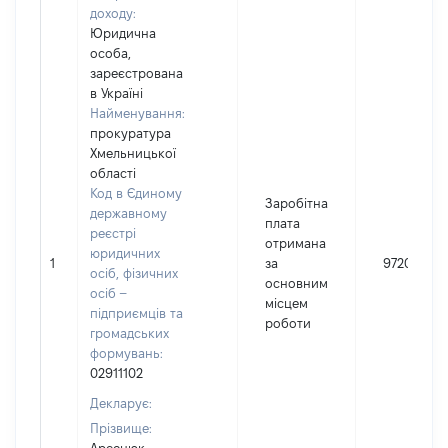
доходу:
Юридична
особа,
зареєстрована
в Україні
Найменування:
прокуратура
Хмельницької
області
Код в Єдиному
Заробітна
державному
плата
реєстрі
отримана
юридичних
1
за
97202
осіб, фізичних
основним
осіб –
місцем
підприємців та
роботи
громадських
формувань:
02911102
Декларує:
Прізвище: