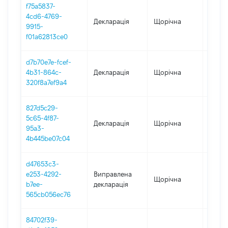
f75a5837-
4cd6-4769-
Декларація
Щорічна
2022
9915-
f01a62813ce0
d7b70e7e-fcef-
4b31-864c-
Декларація
Щорічна
2021
320f8a7ef9a4
827d5c29-
5c65-4f87-
Декларація
Щорічна
2020
95a3-
4b445be07c04
d47653c3-
e253-4292-
Виправлена
Щорічна
2019
b7ee-
декларація
565cb056ec76
84702f39-