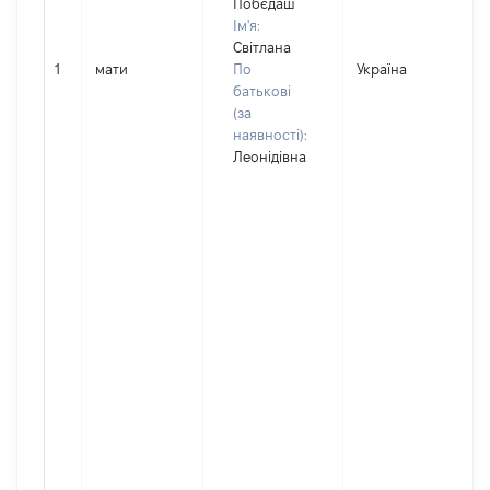
Побєдаш
Ім'я:
Світлана
1
мати
По
Україна
Д
батькові
(за
наявності):
Леонідівна