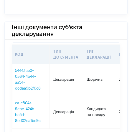
Інші документи суб'єкта
декларування
ТИП
ТИП
КОД
ПЕРІО
ДОКУМЕНТА
ДЕКЛАРАЦІЇ
54443ae0-
0a64-4b44-
Декларація
Щорічна
2025
aa54-
dcdaa9b2f0c8
ca1c804a-
9ebe-424b-
Кандидата
Декларація
2024
bc5d-
на посаду
8ed02ca1bc9a