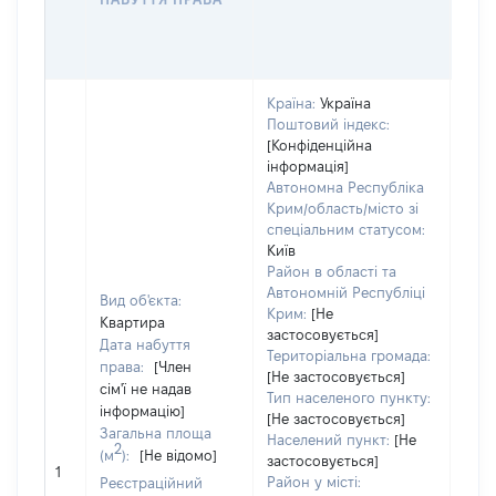
ГР
ОЦІ
ГРН
Країна:
Україна
Поштовий індекс:
[Конфіденційна
інформація]
Автономна Республіка
Крим/область/місто зі
спеціальним статусом:
Київ
Район в області та
Автономній Республіці
Вид об'єкта:
Крим:
[Не
Квартира
застосовується]
Дата набуття
Територіальна громада:
права:
[Член
[Не застосовується]
сім'ї не надав
Тип населеного пункту:
інформацію]
[Не застосовується]
Загальна площа
Населений пункт:
[Не
2
(м
):
[Не відомо]
застосовується]
[Не 
1
Район у місті:
Реєстраційний