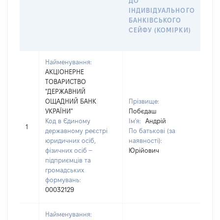
ДО
СІМ
ІНДИВІДУАЛЬНОГО
ДО
БАНКІВСЬКОГО
ІН
СЕЙФУ (КОМІРКИ)
БА
СЕ
Найменування:
АКЦІОНЕРНЕ
ТОВАРИСТВО
"ДЕРЖАВНИЙ
ОЩАДНИЙ БАНК
Прізвище:
УКРАЇНИ"
Побєдаш
Код в Єдиному
Ім'я:
Андрій
[Не
1
державному реєстрі
По батькові (за
зас
юридичних осіб,
наявності):
фізичних осіб –
Юрійович
підприємців та
громадських
формувань:
00032129
Найменування: