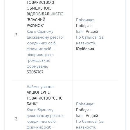
ТОВАРИСТВО З
ОБМЕЖЕНОЮ
ВІДПОВІДАЛЬНІСТЮ
"ВЛАСНИЙ
Прізвище:
РАХУНОК"
Побєдаш
Код в Єдиному
Ім'я:
Андрій
[Не
2
державному реєстрі
По батькові (за
зас
юридичних осіб,
наявності):
фізичних осіб –
Юрійович
підприємців та
громадських
формувань:
33057787
Найменування:
АКЦІОНЕРНЕ
ТОВАРИСТВО "СЕНС
БАНК"
Прізвище:
Код в Єдиному
Побєдаш
державному реєстрі
Ім'я:
Андрій
[Не
3
юридичних осіб,
По батькові (за
зас
фізичних осіб –
наявності):