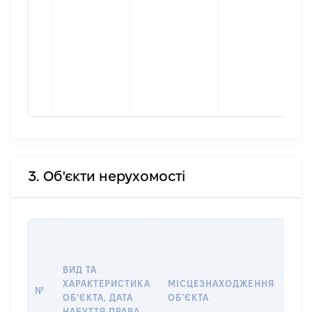
3. Об'єкти нерухомості
ВАР
ДАТ
НАБ
ВИД ТА
ПРА
ХАРАКТЕРИСТИКА
МІСЦЕЗНАХОДЖЕННЯ
№
ЗА
ОБʼЄКТА, ДАТА
ОБʼЄКТА
ОС
НАБУТТЯ ПРАВА