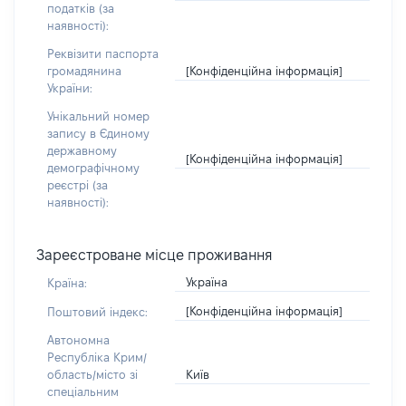
податків (за
наявності):
Реквізити паспорта
[Конфіденційна інформація]
громадянина
України:
Унікальний номер
запису в Єдиному
державному
[Конфіденційна інформація]
демографічному
реєстрі (за
наявності):
Зареєстроване місце проживання
Україна
Країна:
[Конфіденційна інформація]
Поштовий індекс:
Автономна
Республіка Крим/
Київ
область/місто зі
спеціальним