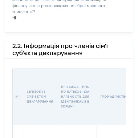
фінансуванню розповсюдження зброї масового
знищення"?
Ні
2.2. Інформація про членів сім'ї
суб'єкта декларування
П
І
Б
ПРІЗВИЩЕ, ІМʼЯ,
І
ЗВʼЯЗОК ІЗ
ПО БАТЬКОВІ (ЗА
№
СУБʼЄКТОМ
НАЯВНОСТІ) ДЛЯ
ГРОМАДЯНСТВО
У
ДЕКЛАРУВАННЯ
ІДЕНТИФІКАЦІЇ В
Д
УКРАЇНІ