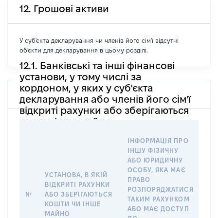
12. Грошові активи
У суб'єкта декларування чи членів його сім'ї відсутні
об'єкти для декларування в цьому розділі.
12.1. Банківські та інші фінансові
установи, у тому числі за
кордоном, у яких у суб'єкта
декларування або членів його сім'ї
відкриті рахунки або зберігаються
кошти, інше майно
ІН
ІНФОРМАЦІЯ ПРО
ІН
ІНШУ ФІЗИЧНУ
АБ
АБО ЮРИДИЧНУ
ОС
ОСОБУ, ЯКА МАЄ
ВІ
УСТАНОВА, В ЯКІЙ
ПРАВО
РАХ
ВІДКРИТІ РАХУНКИ
РОЗПОРЯДЖАТИСЯ
СУ
№
АБО ЗБЕРІГАЮТЬСЯ
ТАКИМ РАХУНКОМ
ДЕ
КОШТИ ЧИ ІНШЕ
АБО МАЄ ДОСТУП
АБ
МАЙНО