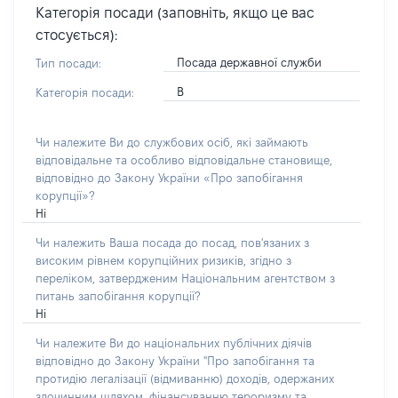
Категорія посади (заповніть, якщо це вас
стосується):
Посада державної служби
Тип посади:
В
Категорія посади:
Чи належите Ви до службових осіб, які займають
відповідальне та особливо відповідальне становище,
відповідно до Закону України «Про запобігання
корупції»?
Ні
Чи належить Ваша посада до посад, пов'язаних з
високим рівнем корупційних ризиків, згідно з
переліком, затвердженим Національним агентством з
питань запобігання корупції?
Ні
Чи належите Ви до національних публічних діячів
відповідно до Закону України "Про запобігання та
протидію легалізації (відмиванню) доходів, одержаних
злочинним шляхом, фінансуванню тероризму та