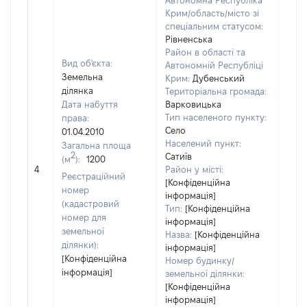
Автономна Республіка
Крим/область/місто зі
спеціальним статусом:
Рівненська
Район в області та
Вид об'єкта:
Автономній Республіці
Земельна
Крим:
Дубенський
ділянка
Територіальна громада:
Дата набуття
Варковицька
Тип населеного пункту:
права:
Село
01.04.2010
Населений пункт:
Загальна площа
2
Сатиїв
(м
):
1200
[Не 
4
Район у місті:
Реєстраційний
[Конфіденційна
номер
інформація]
(кадастровий
Тип:
[Конфіденційна
номер для
інформація]
земельної
Назва:
[Конфіденційна
ділянки):
інформація]
[Конфіденційна
Номер будинку/
інформація]
земельної ділянки:
[Конфіденційна
інформація]