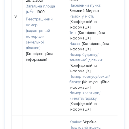
28.12.2021
Населений пункт:
Загальна площа
2
Великий Мидськ
(м
):
1900
[Не 
9
Район у місті:
Реєстраційний
[Конфіденційна
номер
інформація]
(кадастровий
Тип:
[Конфіденційна
номер для
інформація]
земельної
Назва:
[Конфіденційна
ділянки):
інформація]
[Конфіденційна
Номер будинку/
інформація]
земельної ділянки:
[Конфіденційна
інформація]
Номер корпусу/секції/
блоку:
[Конфіденційна
інформація]
Номер квартири/
кімнати/гаражу:
[Конфіденційна
інформація]
Країна:
Україна
Поштовий індекс: