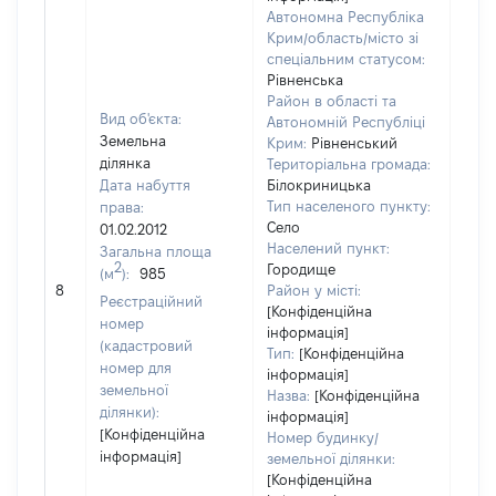
Автономна Республіка
Крим/область/місто зі
спеціальним статусом:
Рівненська
Район в області та
Вид об'єкта:
Автономній Республіці
Земельна
Крим:
Рівненський
ділянка
Територіальна громада:
Дата набуття
Білокриницька
Тип населеного пункту:
права:
Село
01.02.2012
Населений пункт:
Загальна площа
2
Городище
(м
):
985
[Не 
8
Район у місті:
Реєстраційний
[Конфіденційна
номер
інформація]
(кадастровий
Тип:
[Конфіденційна
номер для
інформація]
земельної
Назва:
[Конфіденційна
ділянки):
інформація]
[Конфіденційна
Номер будинку/
інформація]
земельної ділянки:
[Конфіденційна