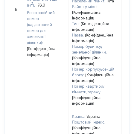
Населений пункт:
Гута
2
(м
):
76.9
Район у місті:
[Не 
5
[Конфіденційна
Реєстраційний
інформація]
номер
Тип:
[Конфіденційна
(кадастровий
інформація]
номер для
Назва:
[Конфіденційна
земельної
інформація]
ділянки):
Номер будинку/
[Конфіденційна
земельної ділянки:
інформація]
[Конфіденційна
інформація]
Номер корпусу/секції/
блоку:
[Конфіденційна
інформація]
Номер квартири/
кімнати/гаражу:
[Конфіденційна
інформація]
Країна:
Україна
Поштовий індекс:
[Конфіденційна
інформація]