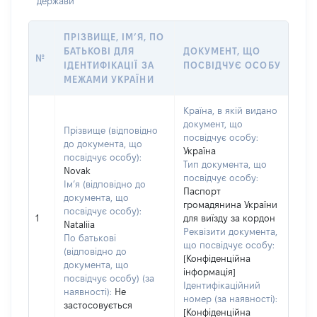
держави
ПРІЗВИЩЕ, ІМ’Я, ПО
БАТЬКОВІ ДЛЯ
ДОКУМЕНТ, ЩО
№
ІДЕНТИФІКАЦІЇ ЗА
ПОСВІДЧУЄ ОСОБУ
МЕЖАМИ УКРАЇНИ
Країна, в якій видано
документ, що
Прізвище (відповідно
посвідчує особу:
до документа, що
Україна
посвідчує особу):
Тип документа, що
Novak
посвідчує особу:
Ім’я (відповідно до
Паспорт
документа, що
громадянина України
посвідчує особу):
1
для виїзду за кордон
Nataliia
Реквізити документа,
По батькові
що посвідчує особу:
(відповідно до
[Конфіденційна
документа, що
інформація]
посвідчує особу) (за
Ідентифікаційний
наявності):
Не
номер (за наявності):
застосовується
[Конфіденційна