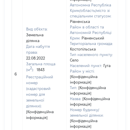
Автономна Республіка
Крим/область/місто зі
спеціальним статусом:
Рівненська
Район в області та
Вид об'єкта:
Автономній Республіці
Земельна
Крим:
Рівненський
ділянка
Територіальна громада:
Дата набуття
Костопільська
права:
Тип населеного пункту:
22.08.2022
Село
Загальна площа
Населений пункт:
Гута
2
(м
):
1843
Район у місті:
[Не 
6
[Конфіденційна
Реєстраційний
інформація]
номер
Тип:
[Конфіденційна
(кадастровий
інформація]
номер для
Назва:
[Конфіденційна
земельної
інформація]
ділянки):
Номер будинку/
[Конфіденційна
земельної ділянки:
інформація]
[Конфіденційна
інформація]