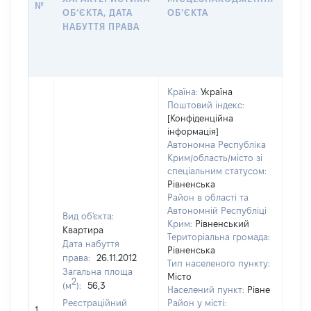
№
ЗА
ОБʼЄКТА, ДАТА
ОБʼЄКТА
ОС
НАБУТТЯ ПРАВА
ГР
ОЦІ
ГРН
Країна:
Україна
Поштовий індекс:
[Конфіденційна
інформація]
Автономна Республіка
Крим/область/місто зі
спеціальним статусом:
Рівненська
Район в області та
Автономній Республіці
Вид об'єкта:
Крим:
Рівненський
Квартира
Територіальна громада:
Дата набуття
Рівненська
права:
26.11.2012
Тип населеного пункту:
Загальна площа
Місто
2
(м
):
56,3
Населений пункт:
Рівне
Реєстраційний
Район у місті:
[Не 
1