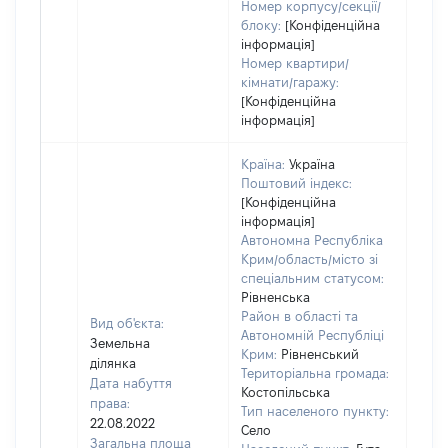
Номер корпусу/секції/
блоку:
[Конфіденційна
інформація]
Номер квартири/
кімнати/гаражу:
[Конфіденційна
інформація]
Країна:
Україна
Поштовий індекс:
[Конфіденційна
інформація]
Автономна Республіка
Крим/область/місто зі
спеціальним статусом:
Рівненська
Район в області та
Вид об'єкта:
Автономній Республіці
Земельна
Крим:
Рівненський
ділянка
Територіальна громада:
Дата набуття
Костопільська
права:
Тип населеного пункту:
22.08.2022
Село
Загальна площа