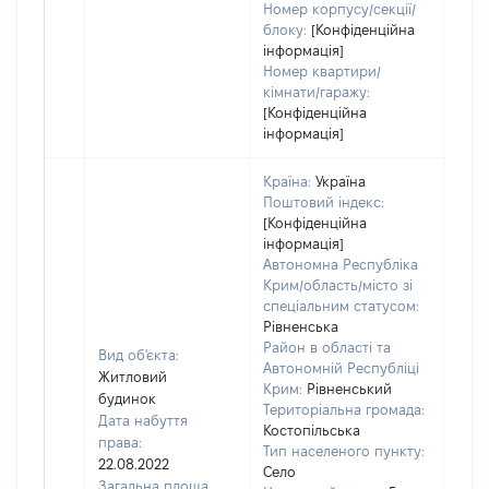
Номер корпусу/секції/
блоку:
[Конфіденційна
інформація]
Номер квартири/
кімнати/гаражу:
[Конфіденційна
інформація]
Країна:
Україна
Поштовий індекс:
[Конфіденційна
інформація]
Автономна Республіка
Крим/область/місто зі
спеціальним статусом:
Рівненська
Район в області та
Вид об'єкта:
Автономній Республіці
Житловий
Крим:
Рівненський
будинок
Територіальна громада:
Дата набуття
Костопільська
права:
Тип населеного пункту:
22.08.2022
Село
Загальна площа