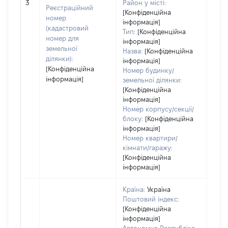
[Не 
3
Район у місті:
Реєстраційний
[Конфіденційна
номер
інформація]
(кадастровий
Тип:
[Конфіденційна
номер для
інформація]
земельної
Назва:
[Конфіденційна
ділянки):
інформація]
[Конфіденційна
Номер будинку/
інформація]
земельної ділянки:
[Конфіденційна
інформація]
Номер корпусу/секції/
блоку:
[Конфіденційна
інформація]
Номер квартири/
кімнати/гаражу:
[Конфіденційна
інформація]
Країна:
Україна
Поштовий індекс:
[Конфіденційна
інформація]