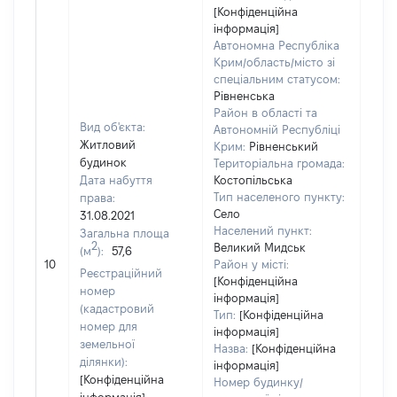
[Конфіденційна
інформація]
Автономна Республіка
Крим/область/місто зі
спеціальним статусом:
Рівненська
Район в області та
Вид об'єкта:
Автономній Республіці
Житловий
Крим:
Рівненський
будинок
Територіальна громада:
Дата набуття
Костопільська
Тип населеного пункту:
права:
9865
Село
31.08.2021
Тип
Населений пункт:
Загальна площа
варт
2
Великий Мидськ
(м
):
57,6
обʼє
10
Район у місті:
варт
Реєстраційний
[Конфіденційна
дату
номер
інформація]
набу
(кадастровий
Тип:
[Конфіденційна
пра
номер для
інформація]
земельної
Назва:
[Конфіденційна
ділянки):
інформація]
[Конфіденційна
Номер будинку/