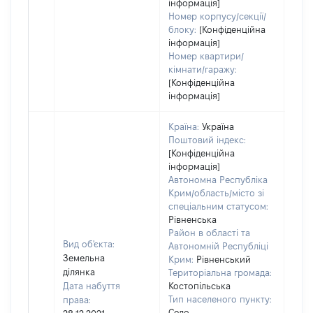
інформація]
Номер корпусу/секції/
блоку:
[Конфіденційна
інформація]
Номер квартири/
кімнати/гаражу:
[Конфіденційна
інформація]
Країна:
Україна
Поштовий індекс:
[Конфіденційна
інформація]
Автономна Республіка
Крим/область/місто зі
спеціальним статусом:
Рівненська
Район в області та
Вид об'єкта:
Автономній Республіці
Земельна
Крим:
Рівненський
ділянка
Територіальна громада:
Дата набуття
Костопільська
Тип населеного пункту:
права:
Село