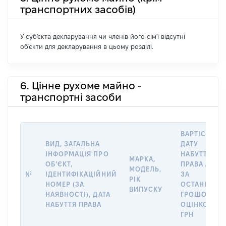
транспортних засобів)
У суб'єкта декларування чи членів його сім'ї відсутні
об'єкти для декларування в цьому розділі.
6. Цінне рухоме майно -
транспортні засоби
ВАРТІСТЬ Н
ВИД, ЗАГАЛЬНА
ДАТУ
ІНФОРМАЦІЯ ПРО
НАБУТТЯ
МАРКА,
ОБʼЄКТ,
ПРАВА АБО
МОДЕЛЬ,
№
ІДЕНТИФІКАЦІЙНИЙ
ЗА
РІК
НОМЕР (ЗА
ОСТАННЬО
ВИПУСКУ
НАЯВНОСТІ), ДАТА
ГРОШОВОЮ
НАБУТТЯ ПРАВА
ОЦІНКОЮ,
ГРН