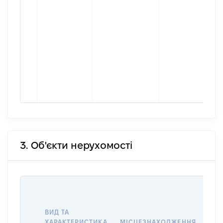
3. Об'єкти нерухомості
ВАР
ДАТ
НАБ
ВИД ТА
ПРА
ХАРАКТЕРИСТИКА
МІСЦЕЗНАХОДЖЕННЯ