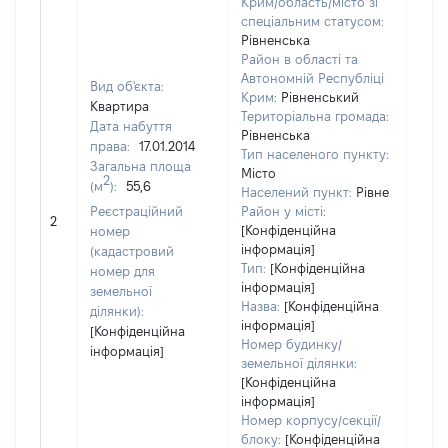
Крим/область/місто зі
спеціальним статусом:
Рівненська
Район в області та
Автономній Республіці
Вид об'єкта:
Крим:
Рівненський
Квартира
Територіальна громада:
Дата набуття
Рівненська
права:
17.01.2014
243
Тип населеного пункту:
Загальна площа
Тип
Місто
2
(м
):
55,6
варт
Населений пункт:
Рівне
обʼє
Реєстраційний
Район у місті:
2
варт
[Конфіденційна
номер
дату
інформація]
(кадастровий
Тип:
[Конфіденційна
набу
номер для
інформація]
пра
земельної
Назва:
[Конфіденційна
ділянки):
інформація]
[Конфіденційна
Номер будинку/
інформація]
земельної ділянки:
[Конфіденційна
інформація]
Номер корпусу/секції/
блоку:
[Конфіденційна