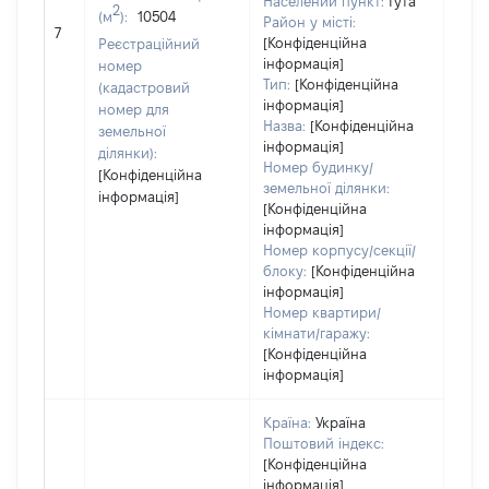
Населений пункт:
Гута
2
(м
):
10504
Район у місті:
[Не 
7
[Конфіденційна
Реєстраційний
інформація]
номер
Тип:
[Конфіденційна
(кадастровий
інформація]
номер для
Назва:
[Конфіденційна
земельної
інформація]
ділянки):
Номер будинку/
[Конфіденційна
земельної ділянки:
інформація]
[Конфіденційна
інформація]
Номер корпусу/секції/
блоку:
[Конфіденційна
інформація]
Номер квартири/
кімнати/гаражу:
[Конфіденційна
інформація]
Країна:
Україна
Поштовий індекс:
[Конфіденційна
інформація]