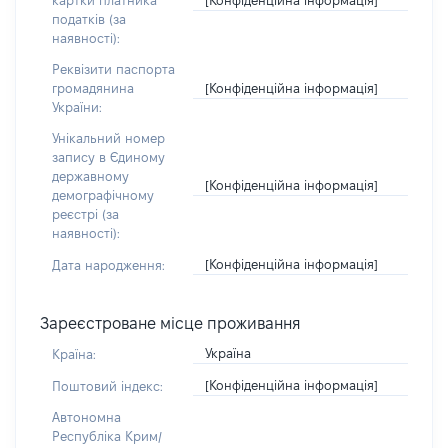
картки платника
податків (за
наявності):
Реквізити паспорта
[Конфіденційна інформація]
громадянина
України:
Унікальний номер
запису в Єдиному
державному
[Конфіденційна інформація]
демографічному
реєстрі (за
наявності):
[Конфіденційна інформація]
Дата народження:
Зареєстроване місце проживання
Україна
Країна:
[Конфіденційна інформація]
Поштовий індекс:
Автономна
Республіка Крим/