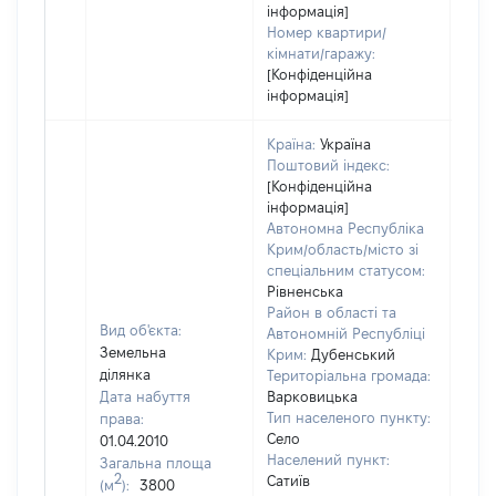
інформація]
Номер квартири/
кімнати/гаражу:
[Конфіденційна
інформація]
Країна:
Україна
Поштовий індекс:
[Конфіденційна
інформація]
Автономна Республіка
Крим/область/місто зі
спеціальним статусом:
Рівненська
Район в області та
Вид об'єкта:
Автономній Республіці
Земельна
Крим:
Дубенський
ділянка
Територіальна громада:
Дата набуття
Варковицька
Тип населеного пункту:
права:
Село
01.04.2010
Населений пункт:
Загальна площа
2
Сатиїв
(м
):
3800