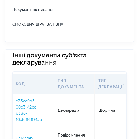
Документ підписано:
СМОКОВИЧ ВІРА ІВАНІВНА
Інші документи суб'єкта
декларування
ТИП
ТИП
КОД
ПЕ
ДОКУМЕНТА
ДЕКЛАРАЦІЇ
c33ec0d3-
00c3-42bd-
Декларація
Щорічна
202
b33c-
10cfd86691ab
Повідомлення
6314f2ab-