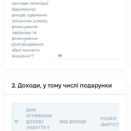
протидію легалізації
(відмиванню)
доходів, одержаних
злочинним шляхом,
фінансуванню
тероризму та
фінансуванню
розповсюдження
зброї масового
Ні
знищення”?
2. Доходи, у тому числі подарунки
ДАТА
ОТРИМАННЯ
РОЗМІР
№
ДОХОДУ
ВИД ДОХОДУ
(ВАРТІСТЬ)
(НАБУТТЯ У