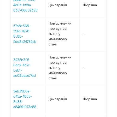
4d03-b58a-
Декларація
Щорічна
202
8367066b2395
Повідомлення
57b8c365-
про суттєві
59fd-4278-
зміни y
-
202
8c8b-
майновому
5dd3a24782eb
стані
Повідомлення
3235b325-
про суттєві
6dc2-437c-
зміни y
-
202
beb1-
майновому
ad03baae77ad
стані
5eb39b0e-
d45a-48d5-
Декларація
Щорічна
20
8d33-
a84691073e88