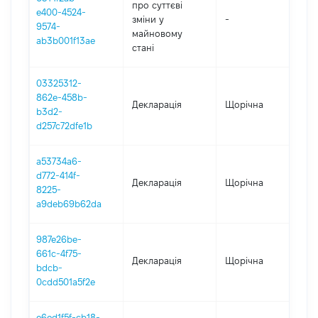
про суттєві
e400-4524-
зміни y
-
20
9574-
майновому
ab3b001f13ae
стані
03325312-
862e-458b-
Декларація
Щорічна
202
b3d2-
d257c72dfe1b
a53734a6-
d772-414f-
Декларація
Щорічна
20
8225-
a9deb69b62da
987e26be-
661c-4f75-
Декларація
Щорічна
202
bdcb-
0cdd501a5f2e
e6ed1f5f-cb18-