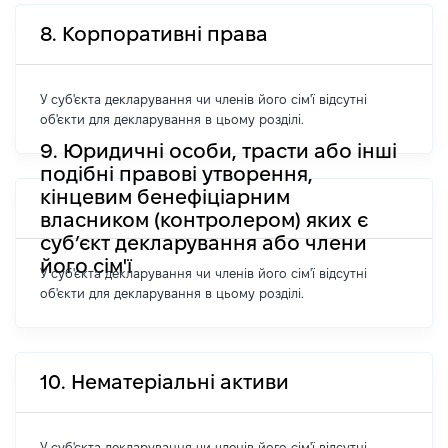
8. Корпоративні права
У суб'єкта декларування чи членів його сім'ї відсутні
об'єкти для декларування в цьому розділі.
9. Юридичні особи, трасти або інші
подібні правові утворення,
кінцевим бенефіціарним
власником (контролером) яких є
суб’єкт декларування або члени
його сім'ї
У суб'єкта декларування чи членів його сім'ї відсутні
об'єкти для декларування в цьому розділі.
10. Нематеріальні активи
У суб'єкта декларування чи членів його сім'ї відсутні