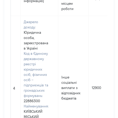
інформацію]
місцем
роботи
Джерело
доходу:
Юридична
особа,
зареєстрована
в Україні
Код в Єдиному
державному
реєстрі
юридичних
осіб, фізичних
Інше
осіб –
соціальні
підприємців та
виплати з
12900
4
громадських
відповідних
формувань:
бюджетів
22886300
Найменування:
КИЇВСЬКИЙ
МІСЬКИЙ