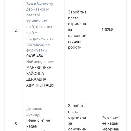
Код в Єдиному
державному
Заробітна
реєстрі
плата
юридичних
отримана
осіб, фізичних
за
116258
2
осіб –
основним
підприємців та
місцем
громадських
роботи
формувань:
04051454
Найменування:
МАНЕВИЦЬКА
РАЙОННА
ДЕРЖАВНА
АДМІНІСТРАЦІЯ
Заробітна
Джерело
плата
доходу:
отримана
[Член сім'ї
[Член сім'ї не
за
не надав
3
надав
основним
інформацію]