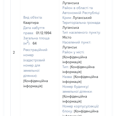
Луганська
Район в області та
Автономній Республіці
Вид об'єкта:
Крим:
Луганський
Квартира
Територіальна громада:
Луганська
Дата набуття
Тип населеного пункту:
права:
01.12.1994
Місто
Загальна площа
2
Населений пункт:
(м
):
64
Луганськ
Реєстраційний
[Не 
Район у місті:
2
номер
[Конфіденційна
(кадастровий
інформація]
номер для
Тип:
[Конфіденційна
земельної
інформація]
ділянки):
Назва:
[Конфіденційна
[Конфіденційна
інформація]
інформація]
Номер будинку/
земельної ділянки:
[Конфіденційна
інформація]
Номер корпусу/секції/
блоку:
[Конфіденційна