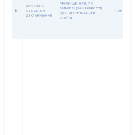
ПРІЗВИЩЕ, ІМʼЯ, ПО
ЗВʼЯЗОК ІЗ
БАТЬКОВІ (ЗА НАЯВНОСТІ)
№
СУБʼЄКТОМ
ГРОМАДЯНС
ДЛЯ ІДЕНТИФІКАЦІЇ В
ДЕКЛАРУВАННЯ
УКРАЇНІ