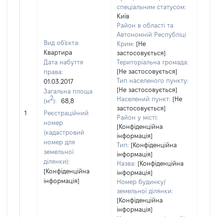
спеціальним статусом:
Київ
Район в області та
Автономній Республіці
Вид об'єкта:
Крим:
[Не
Квартира
застосовується]
Дата набуття
Територіальна громада:
[Не застосовується]
права:
Тип населеного пункту:
01.03.2017
[Не застосовується]
Загальна площа
2
Населений пункт:
[Не
(м
):
68,8
застосовується]
[Не 
1
Реєстраційний
Район у місті:
номер
[Конфіденційна
(кадастровий
інформація]
номер для
Тип:
[Конфіденційна
земельної
інформація]
ділянки):
Назва:
[Конфіденційна
[Конфіденційна
інформація]
інформація]
Номер будинку/
земельної ділянки:
[Конфіденційна
інформація]