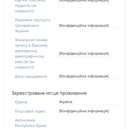
картки платника
податків (за
наявності):
Реквізити паспорта
[Конфіденційна інформація]
громадянина
України:
Унікальний номер
запису в Єдиному
державному
[Конфіденційна інформація]
демографічному
реєстрі (за
наявності):
[Конфіденційна інформація]
Дата народження:
Зареєстроване місце проживання
Україна
Країна:
[Конфіденційна інформація]
Поштовий індекс:
Автономна
Республіка Крим/