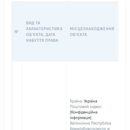
ВАР
ДАТ
НАБ
ВИД ТА
ПРА
ХАРАКТЕРИСТИКА
МІСЦЕЗНАХОДЖЕННЯ
№
ЗА
ОБʼЄКТА, ДАТА
ОБʼЄКТА
ОС
НАБУТТЯ ПРАВА
ГР
ОЦІ
ГРН
Країна:
Україна
Поштовий індекс:
[Конфіденційна
інформація]
Автономна Республіка
Крим/область/місто зі