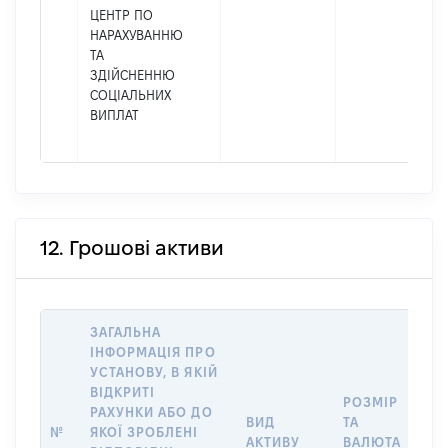
ЦЕНТР ПО
НАРАХУВАННЮ
ТА
ЗДІЙСНЕННЮ
СОЦІАЛЬНИХ
ВИПЛАТ
12. Грошові активи
ЗАГАЛЬНА
ІНФОРМАЦІЯ ПРО
УСТАНОВУ, В ЯКІЙ
ВІДКРИТІ
РОЗМІР
І
РАХУНКИ АБО ДО
ВИД
ТА
О
№
ЯКОЇ ЗРОБЛЕНІ
АКТИВУ
ВАЛЮТА
О