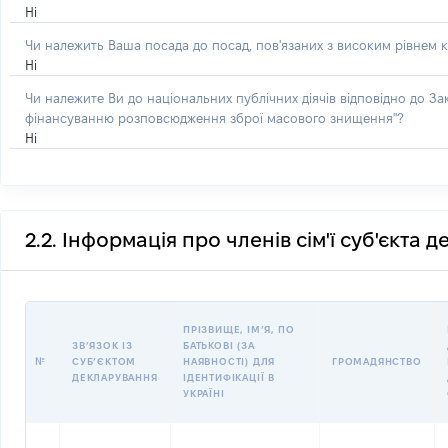
Ні
Чи належить Ваша посада до посад, пов'язаних з високим рівнем к
Ні
Чи належите Ви до національних публічних діячів відповідно до З
фінансуванню розповсюдження зброї масового знищення"?
Ні
2.2. Інформація про членів сім'ї суб'єкта 
ПРІЗВИЩЕ, ІМʼЯ, ПО
ЗВʼЯЗОК ІЗ
БАТЬКОВІ (ЗА
№
СУБʼЄКТОМ
НАЯВНОСТІ) ДЛЯ
ГРОМАДЯНСТВО
ДЕКЛАРУВАННЯ
ІДЕНТИФІКАЦІЇ В
УКРАЇНІ