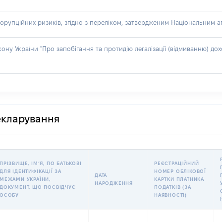
орупційних ризиків, згідно з переліком, затвердженим Національним аг
акону України "Про запобігання та протидію легалізації (відмиванню) 
декларування
ПРІЗВИЩЕ, ІМʼЯ, ПО БАТЬКОВІ
РЕЄСТРАЦІЙНИЙ
ДЛЯ ІДЕНТИФІКАЦІЇ ЗА
НОМЕР ОБЛІКОВОЇ
ДАТА
МЕЖАМИ УКРАЇНИ,
КАРТКИ ПЛАТНИКА
НАРОДЖЕННЯ
ДОКУМЕНТ, ЩО ПОСВІДЧУЄ
ПОДАТКІВ (ЗА
ОСОБУ
НАЯВНОСТІ)