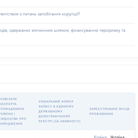
ентством з питань запобігання корупції?
доходів, одержаних злочинним шляхом, фінансуванню тероризму та
РЕКВІЗИТИ
УНІКАЛЬНИЙ НОМЕР
ПАСПОРТА
ЗАПИСУ В ЄДИНОМУ
ГРОМАДЯНИНА
ЗАРЕЄСТРОВАНЕ МІСЦЕ
ДЕРЖАВНОМУ
УКРАЇНИ /
ПРОЖИВАННЯ
ДЕМОГРАФІЧНОМУ
СВІДОЦТВА ПРО
РЕЄСТРІ (ЗА НАЯВНОСТІ)
НАРОДЖЕННЯ
Країна:
Україна