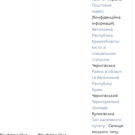
Поштовий
індекс:
[Конфіденційна
інформація]
Автономна
Республіка
Крим/область/
місто зі
спеціальним
статусом:
Чернігівська
Район в області
та Автономній
Республіці
Крим:
Чернігівський
Територіальна
громада:
Куликівська
Тип населеного
пункту:
Селище
міського типу
[Конфіденційна
[Конфіденційна