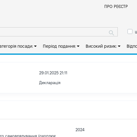
Й
ПРО РЕЄСТР
ш
атегорія посади:
Період подання:
Високий ризик:
Відп
29.01.2025 21:11
Декларація
2024
ого самоврядування (охоплює