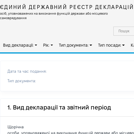
ЄДИНИЙ ДЕРЖАВНИЙ РЕЄСТР ДЕКЛАРАЦІ
осіб, уповноважених на виконання функцій держави або місцевого
самоврядування
Вид декларації:
Рік:
Тип документа:
Тип посади:
К
Дата та час подання:
Тип документа:
1. Вид декларації та звітний період
Щорічна
особи, уповноваженої на виконання функцій держави або місцев