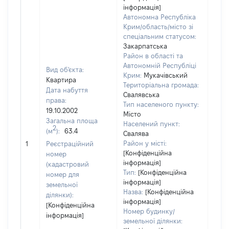
інформація]
Автономна Республіка
Крим/область/місто зі
спеціальним статусом:
Закарпатська
Район в області та
Автономній Республіці
Вид об'єкта:
Крим:
Мукачівський
Квартира
Територіальна громада:
Дата набуття
Свалявська
права:
Тип населеного пункту:
2072
19.10.2002
Місто
Тип
Загальна площа
Населений пункт:
варт
2
(м
):
63.4
Свалява
обʼє
Район у місті:
1
Реєстраційний
варт
[Конфіденційна
номер
дату
інформація]
(кадастровий
набу
Тип:
[Конфіденційна
номер для
пра
інформація]
земельної
Назва:
[Конфіденційна
ділянки):
інформація]
[Конфіденційна
Номер будинку/
інформація]
земельної ділянки: