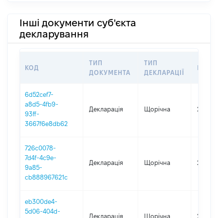
Інші документи суб'єкта
декларування
ТИП
ТИП
КОД
ПЕРІ
ДОКУМЕНТА
ДЕКЛАРАЦІЇ
6d52cef7-
a8d5-4fb9-
Декларація
Щорічна
2025
93ff-
3667f6e8db62
726c0078-
7d4f-4c9e-
Декларація
Щорічна
2024
9a85-
cb888967621c
eb300de4-
5d06-404d-
Декларація
Щорічна
2023