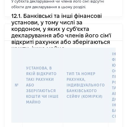
У суб'єкта декларування чи членів його сім'ї відсутні
об'єкти для декларування в цьому розділі.
12.1. Банківські та інші фінансові
установи, у тому числі за
кордоном, у яких у суб'єкта
декларування або членів його сім'ї
відкриті рахунки або зберігаються
кошти, інше майно
ІНФОР
ФІЗИЧН
ЮРИДИ
УСТАНОВА, В
ОСОБУ,
ЯКІЙ ВІДКРИТО
ТИП ТА НОМЕР
ПРАВО
ТАКІ РАХУНКИ
РАХУНКА,
РОЗПО
№
АБО
ІНДИВІДУАЛЬНОГО
ТАКИМ
ЗБЕРІГАЮТЬСЯ
БАНКІВСЬКОГО
АБО М
КОШТИ ЧИ ІНШЕ
СЕЙФУ (КОМІРКИ)
ДО
МАЙНО
ІНДИВ
БАНКІ
СЕЙФУ 