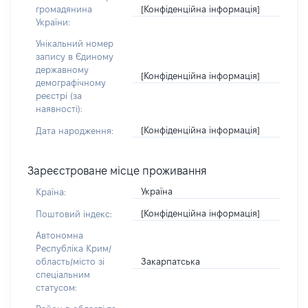
[Конфіденційна інформація]
громадянина
України:
Унікальний номер
запису в Єдиному
державному
[Конфіденційна інформація]
демографічному
реєстрі (за
наявності):
[Конфіденційна інформація]
Дата народження:
Зареєстроване місце проживання
Україна
Країна:
[Конфіденційна інформація]
Поштовий індекс:
Автономна
Республіка Крим/
Закарпатська
область/місто зі
спеціальним
статусом: