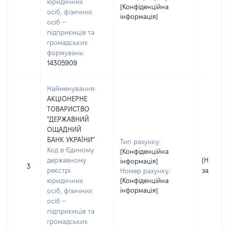
юридичних
[Конфіденційна
осіб, фізичних
інформація]
осіб –
підприємців та
громадських
формувань:
14305909
Найменування:
АКЦІОНЕРНЕ
ТОВАРИСТВО
"ДЕРЖАВНИЙ
ОЩАДНИЙ
БАНК УКРАЇНИ"
Тип рахунку:
Код в Єдиному
[Конфіденційна
державному
[Не
інформація]
3
реєстрі
застосо
Номер рахунку:
юридичних
[Конфіденційна
інформація]
осіб, фізичних
осіб –
підприємців та
громадських