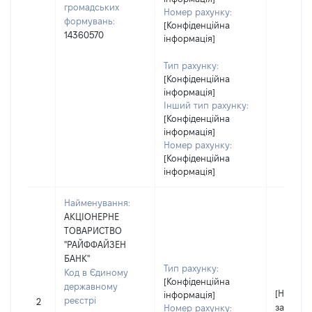
громадських
Номер рахунку:
формувань:
[Конфіденційна
14360570
інформація]
Тип рахунку:
[Конфіденційна
інформація]
Інший тип рахунку:
[Конфіденційна
інформація]
Номер рахунку:
[Конфіденційна
інформація]
Найменування:
АКЦІОНЕРНЕ
ТОВАРИСТВО
"РАЙФФАЙЗЕН
БАНК"
Тип рахунку:
Код в Єдиному
[Конфіденційна
державному
[Не
інформація]
реєстрі
2
застосо
Номер рахунку: