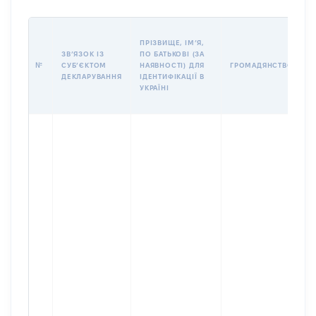
П
ПРІЗВИЩЕ, ІМʼЯ,
Б
ЗВʼЯЗОК ІЗ
ПО БАТЬКОВІ (ЗА
І
№
СУБʼЄКТОМ
НАЯВНОСТІ) ДЛЯ
ГРОМАДЯНСТВО
М
ДЕКЛАРУВАННЯ
ІДЕНТИФІКАЦІЇ В
УКРАЇНІ