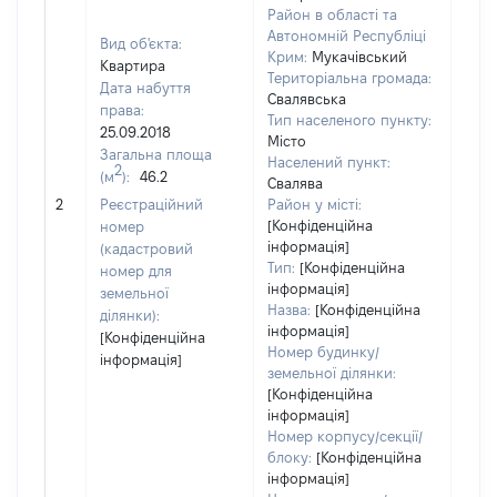
Район в області та
Автономній Республіці
Вид об'єкта:
Крим:
Мукачівський
Квартира
Територіальна громада:
Дата набуття
Свалявська
права:
Тип населеного пункту:
25.09.2018
Місто
Загальна площа
Населений пункт:
2
(м
):
46.2
[Член
Свалява
не н
2
Реєстраційний
Район у місті:
інфо
[Конфіденційна
номер
інформація]
(кадастровий
Тип:
[Конфіденційна
номер для
інформація]
земельної
Назва:
[Конфіденційна
ділянки):
інформація]
[Конфіденційна
Номер будинку/
інформація]
земельної ділянки:
[Конфіденційна
інформація]
Номер корпусу/секції/
блоку:
[Конфіденційна
інформація]