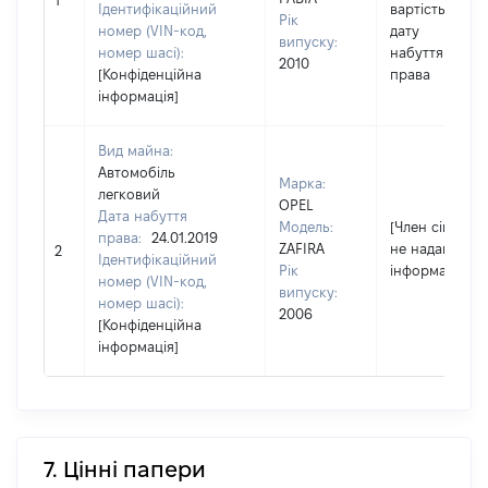
1
Ідентифікаційний
вартість на
Рік
номер (VIN-код,
дату
випуску:
номер шасі):
набуття
2010
[Конфіденційна
права
інформація]
Вид майна:
Автомобіль
Марка:
легковий
OPEL
Дата набуття
Модель:
[Член сім'ї
права:
24.01.2019
ZAFIRA
не надав
2
Ідентифікаційний
Рік
інформацію]
номер (VIN-код,
випуску:
номер шасі):
2006
[Конфіденційна
інформація]
7. Цінні папери