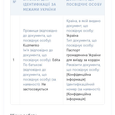
№
ІДЕНТИФІКАЦІЇ ЗА
ПОСВІДЧУЄ ОСОБУ
МЕЖАМИ УКРАЇНИ
Країна, в якій видано
документ, що
Прізвище (відповідно
посвідчує особу:
до документа, що
Україна
посвідчує особу):
Тип документа, що
Kuzmenko
посвідчує особу:
Ім’я (відповідно до
Паспорт
документа, що
громадянина України
1
посвідчує особу):
Edita
для виїзду за кордон
По батькові
Реквізити документа,
(відповідно до
що посвідчує особу:
документа, що
[Конфіденційна
посвідчує особу) (за
інформація]
наявності):
Не
Ідентифікаційний
застосовується
номер (за наявності):
[Конфіденційна
інформація]