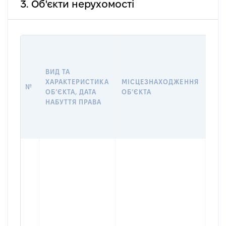
3. Об'єкти нерухомості
ВАР
ДАТ
НАБ
ВИД ТА
ПРА
ХАРАКТЕРИСТИКА
МІСЦЕЗНАХОДЖЕННЯ
№
ЗА
ОБʼЄКТА, ДАТА
ОБʼЄКТА
ОС
НАБУТТЯ ПРАВА
ГР
ОЦІ
ГРН