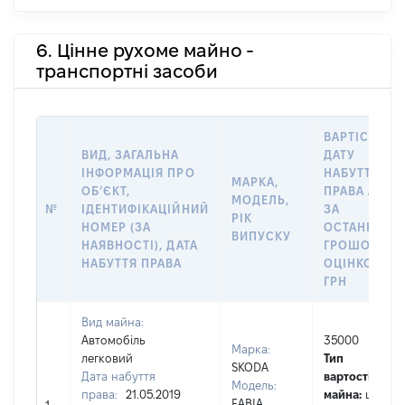
6. Цінне рухоме майно -
транспортні засоби
ВАРТІСТЬ Н
ВИД, ЗАГАЛЬНА
ДАТУ
ІНФОРМАЦІЯ ПРО
НАБУТТЯ
МАРКА,
ОБʼЄКТ,
ПРАВА АБО
МОДЕЛЬ,
№
ІДЕНТИФІКАЦІЙНИЙ
ЗА
РІК
НОМЕР (ЗА
ОСТАННЬО
ВИПУСКУ
НАЯВНОСТІ), ДАТА
ГРОШОВОЮ
НАБУТТЯ ПРАВА
ОЦІНКОЮ,
ГРН
Вид майна:
Автомобіль
35000
Марка:
легковий
Тип
SKODA
Дата набуття
вартості
Модель:
права:
21.05.2019
майна:
це
FABIA