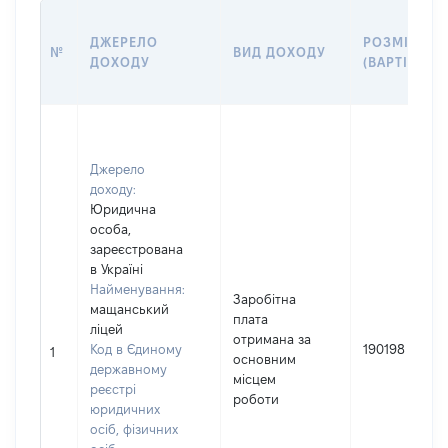
ДЖЕРЕЛО
РОЗМІР
№
ВИД ДОХОДУ
ДОХОДУ
(ВАРТІСТЬ)
Джерело
доходу:
Юридична
особа,
зареєстрована
в Україні
Найменування:
Заробітна
мащанський
плата
ліцей
отримана за
Код в Єдиному
190198
1
основним
державному
місцем
реєстрі
роботи
юридичних
осіб, фізичних