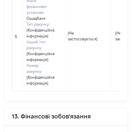
іншої
фінансової
установи:
Ощадбанк
Тип рахунку:
[Конфіденційна
[Не
[Не
інформація]
5
застосовується]
застосов
Інший тип
рахунку:
[Конфіденційна
інформація]
Номер
рахунку:
[Конфіденційна
інформація]
13. Фінансові зобов'язання