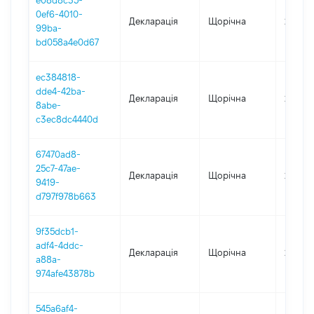
e08d8c35-
0ef6-4010-
Декларація
Щорічна
2025
99ba-
bd058a4e0d67
ec384818-
dde4-42ba-
Декларація
Щорічна
2024
8abe-
c3ec8dc4440d
67470ad8-
25c7-47ae-
Декларація
Щорічна
2023
9419-
d797f978b663
9f35dcb1-
adf4-4ddc-
Декларація
Щорічна
2022
a88a-
974afe43878b
545a6af4-