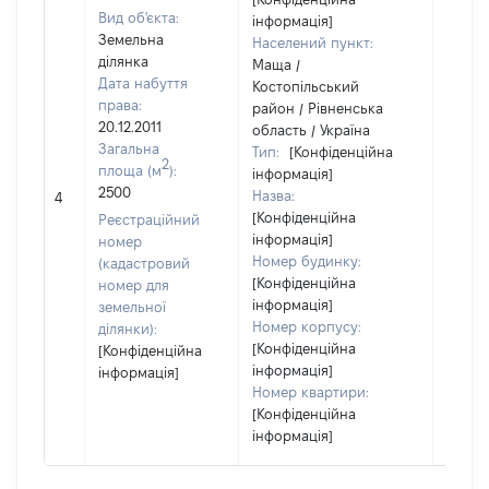
Вид об'єкта:
інформація]
Земельна
Населений пункт:
ділянка
Маща /
Дата набуття
Костопільський
права:
район / Рівненська
20.12.2011
область / Україна
Загальна
Тип:
[Конфіденційна
2
площа (м
):
інформація]
[Член 
2500
Назва:
не на
4
[Конфіденційна
інфор
Реєстраційний
інформація]
номер
Номер будинку:
(кадастровий
[Конфіденційна
номер для
інформація]
земельної
Номер корпусу:
ділянки):
[Конфіденційна
[Конфіденційна
інформація]
інформація]
Номер квартири:
[Конфіденційна
інформація]