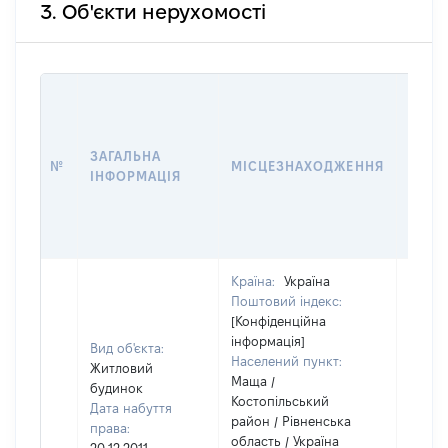
3. Об'єкти нерухомості
ВАРТ
ДАТУ
НАБУ
ЗАГАЛЬНА
ПРАВ
№
МІСЦЕЗНАХОДЖЕННЯ
ІНФОРМАЦІЯ
ЗА
ОСТ
ГРО
ОЦІ
Країна:
Україна
Поштовий індекс:
[Конфіденційна
інформація]
Вид об'єкта:
Населений пункт:
Житловий
Маща /
будинок
Костопільський
Дата набуття
район / Рівненська
права:
область / Україна