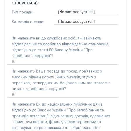
стосується):
[Не застосовується]
Тип посади:
[Не застосовується]
Категорія посади:
Чи належите ви до службових осіб, які займають
відповідальне та особливо відповідальне становище,
відповідно до статті 50 Закону України “Про
запобігання корупції”?
Ні
Чи належить Ваша посада до посад, пов'язаних з
високим рівнем корупційних ризиків, згідно з
переліком, затвердженим Національним агентством з
питань запобігання корупції?
Ні
Чи належите Ви до національних публічних діячів
відповідно до Закону України “Про запобігання та
протидію легалізації (відмиванню) доходів, одержаних
злочинним шляхом, фінансуванню тероризму та
фінансуванню розповсюдження зброї масового