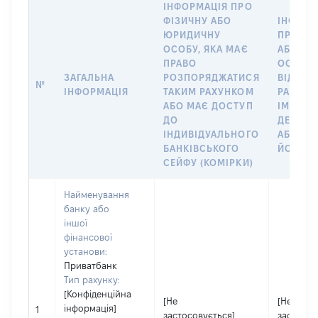
ІНФОРМАЦІЯ ПРО
ФІЗИЧНУ АБО
ІНФОРМ
ЮРИДИЧНУ
ПРО ФІ
ОСОБУ, ЯКА МАЄ
АБО Ю
ПРАВО
ОСОБУ,
ЗАГАЛЬНА
РОЗПОРЯДЖАТИСЯ
ВІДКРИ
№
ІНФОРМАЦІЯ
ТАКИМ РАХУНКОМ
РАХУНО
АБО МАЄ ДОСТУП
ІМ’Я СУ
ДО
ДЕКЛАР
ІНДИВІДУАЛЬНОГО
АБО ЧЛ
БАНКІВСЬКОГО
ЙОГО СІ
СЕЙФУ (КОМІРКИ)
Найменування
банку або
іншої
фінансової
установи:
Приватбанк
Тип рахунку:
[Конфіденційна
[Не
[Не
інформація]
1
застосовується]
застосов