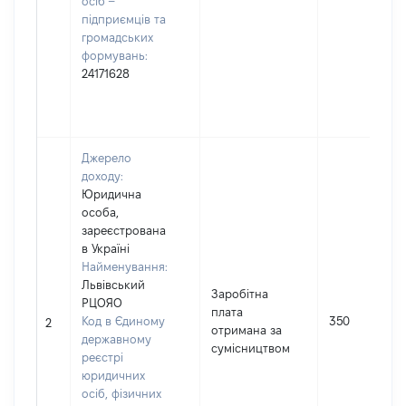
осіб –
підприємців та
громадських
формувань:
24171628
Джерело
доходу:
Юридична
особа,
зареєстрована
в Україні
Найменування:
Львівський
Заробітна
РЦОЯО
плата
Код в Єдиному
350
2
отримана за
державному
сумісництвом
реєстрі
юридичних
осіб, фізичних