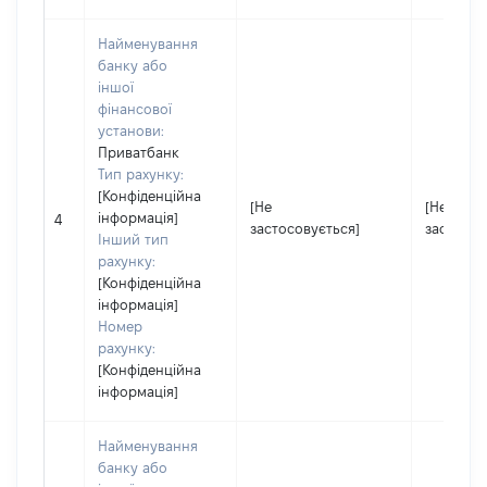
Найменування
банку або
іншої
фінансової
установи:
Приватбанк
Тип рахунку:
[Конфіденційна
[Не
[Не
інформація]
4
застосовується]
застосов
Інший тип
рахунку:
[Конфіденційна
інформація]
Номер
рахунку:
[Конфіденційна
інформація]
Найменування
банку або