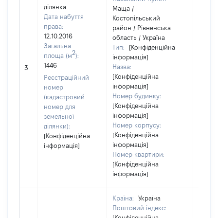
ділянка
Маща /
Дата набуття
Костопільський
права:
район / Рівненська
12.10.2016
область / Україна
Загальна
Тип:
[Конфіденційна
2
площа (м
):
інформація]
1446
Назва:
[Не ві
3
[Конфіденційна
Реєстраційний
інформація]
номер
Номер будинку:
(кадастровий
[Конфіденційна
номер для
інформація]
земельної
Номер корпусу:
ділянки):
[Конфіденційна
[Конфіденційна
інформація]
інформація]
Номер квартири:
[Конфіденційна
інформація]
Країна:
Україна
Поштовий індекс:
[Конфіденційна