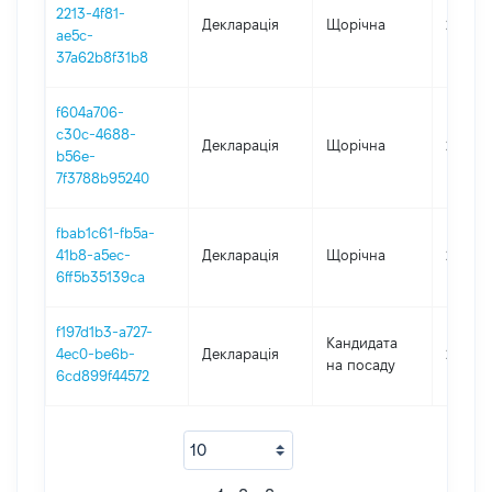
2213-4f81-
Декларація
Щорічна
2021
ae5c-
37a62b8f31b8
f604a706-
c30c-4688-
Декларація
Щорічна
2019
b56e-
7f3788b95240
fbab1c61-fb5a-
41b8-a5ec-
Декларація
Щорічна
2018
6ff5b35139ca
f197d1b3-a727-
Кандидата
4ec0-be6b-
Декларація
2017
на посаду
6cd899f44572