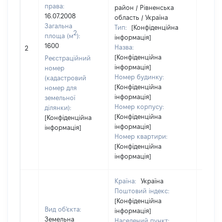
права:
район / Рівненська
16.07.2008
область / Україна
Загальна
Тип:
[Конфіденційна
2
площа (м
):
інформація]
1600
Назва:
[Не ві
2
[Конфіденційна
Реєстраційний
інформація]
номер
Номер будинку:
(кадастровий
[Конфіденційна
номер для
інформація]
земельної
Номер корпусу:
ділянки):
[Конфіденційна
[Конфіденційна
інформація]
інформація]
Номер квартири:
[Конфіденційна
інформація]
Країна:
Україна
Поштовий індекс:
[Конфіденційна
Вид об'єкта:
інформація]
Земельна
Населений пункт: