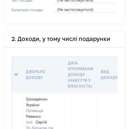
[Не застосовується]
Тип посади:
[Не застосовується]
Категорія посади:
2. Доходи, у тому числі подарунки
ДАТА
ОТРИМАННЯ
ДЖЕРЕЛО
ВИД
№
ДОХОДУ
ДОХОДУ
ДОХОДУ
(НАБУТТЯ У
ВЛАСНІСТЬ)
Громадянин
України
Прізвище:
Ревенко
Ім'я:
Сергій
По батькові (за