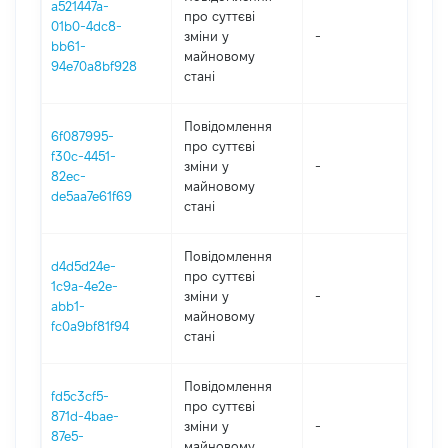
a521447a-
про суттєві
01b0-4dc8-
зміни y
-
202
bb61-
майновому
94e70a8bf928
стані
Повідомлення
6f087995-
про суттєві
f30c-4451-
зміни y
-
202
82ec-
майновому
de5aa7e61f69
стані
Повідомлення
d4d5d24e-
про суттєві
1c9a-4e2e-
зміни y
-
202
abb1-
майновому
fc0a9bf81f94
стані
Повідомлення
fd5c3cf5-
про суттєві
871d-4bae-
зміни y
-
202
87e5-
майновому