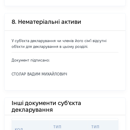
8. Нематеріальні активи
У суб'єкта декларування чи членів його сім'ї відсутні
об'єкти для декларування в цьому розділі.
Документ підписано:
СТОЛАР ВАДИМ МИХАЙЛОВИЧ
Інші документи суб'єкта
декларування
ТИП
ТИП
КОД
ПЕ