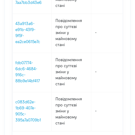
7aa7bb3d43e6
стані
Повідомлення
43a913a6-
про суттєві
e91b-43f9-
зміни y
-
202
9f5f-
майновому
ea2ce0615e7c
стані
Повідомлення
fdb07774-
про суттєві
6dc6-4684-
зміни y
-
202
916c-
майновому
88b9e14bf417
стані
Повідомлення
c083d62e-
про суттєві
1b69-407e-
зміни y
-
202
905c-
майновому
395a7a0709b1
стані