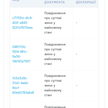
ДОКУМЕНТА
ДЕКЛАРАЦІЇ
Повідомлення
c717f2fd-dfc9-
про суттєві
422f-a843-
зміни y
-
202
5231d7670eea
майновому
стані
Повідомлення
0481113b-
про суттєві
5514-481c-
зміни y
-
202
9a36-
майновому
156197a71917
стані
Повідомлення
103d3d9c-
про суттєві
31d0-4e4d-
зміни y
-
202
9dcf-
майновому
60b60787a8d8
стані
Повідомлення