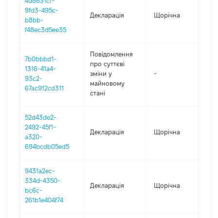
4d8631cf-
9fd3-495c-
Декларація
Щорічна
202
b8bb-
f48ec3d5ee35
Повідомлення
7b0bbbd1-
про суттєві
1316-41a4-
зміни y
-
202
93c2-
майновому
67ac912cd311
стані
52d43de2-
2492-45f1-
Декларація
Щорічна
202
a320-
694bcdb05ed5
9431a2ec-
334d-4350-
Декларація
Щорічна
201
bc6c-
261b1e404f74