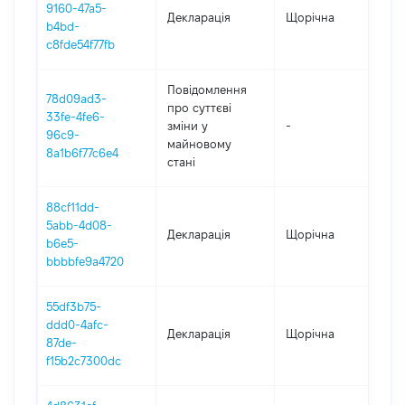
9160-47a5-
Декларація
Щорічна
202
b4bd-
c8fde54f77fb
Повідомлення
78d09ad3-
про суттєві
33fe-4fe6-
зміни y
-
202
96c9-
майновому
8a1b6f77c6e4
стані
88cf11dd-
5abb-4d08-
Декларація
Щорічна
202
b6e5-
bbbbfe9a4720
55df3b75-
ddd0-4afc-
Декларація
Щорічна
202
87de-
f15b2c7300dc