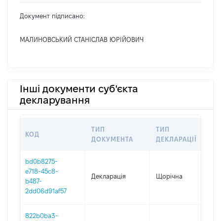
Документ підписано:
МАЛИНОВСЬКИЙ СТАНІСЛАВ ЮРІЙОВИЧ
Інші документи суб'єкта
декларування
ТИП
ТИП
КОД
ПЕ
ДОКУМЕНТА
ДЕКЛАРАЦІЇ
bd0b8275-
e718-45c8-
Декларація
Щорічна
202
b487-
2dd06d91af57
822b0ba3-