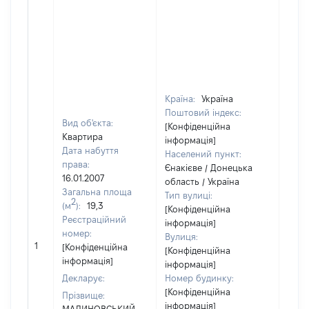
Країна:
Україна
Поштовий індекс:
Вид об'єкта:
[Конфіденційна
Квартира
інформація]
Дата набуття
Населений пункт:
права:
Єнакієве / Донецька
16.01.2007
область / Україна
Загальна площа
Тип вулиці:
2
(м
):
19,3
[Конфіденційна
Реєстраційний
інформація]
номер:
Вулиця:
[Не
1
[Конфіденційна
[Конфіденційна
відо
інформація]
інформація]
Декларує:
Номер будинку:
[Конфіденційна
Прізвище:
інформація]