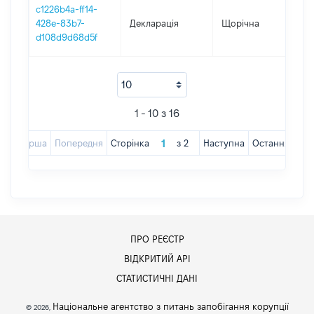
c1226b4a-ff14-
428e-83b7-
Декларація
Щорічна
201
d108d9d68d5f
1 - 10 з 16
Перша
Попередня
Сторінка
з
2
Наступна
Остання
ПРО РЕЄСТР
ВІДКРИТИЙ АРІ
СТАТИСТИЧНІ ДАНІ
Національне агентство з питань запобігання корупції
© 2026,