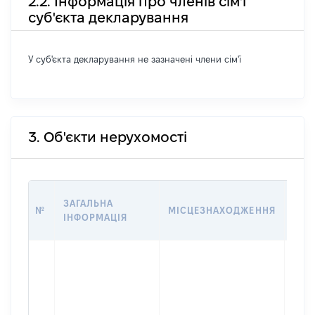
2.2. Інформація про членів сім'ї
суб'єкта декларування
У суб'єкта декларування не зазначені члени сім'ї
3. Об'єкти нерухомості
ВАР
ЗАГАЛЬНА
№
МІСЦЕЗНАХОДЖЕННЯ
НА 
ІНФОРМАЦІЯ
НАБ