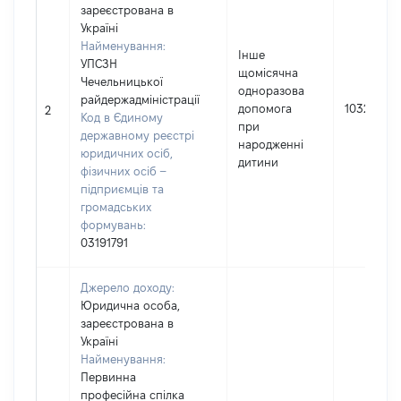
зареєстрована в
Україні
Найменування:
Інше
УПСЗН
щомісячна
Чечельницької
одноразова
райдержадміністрації
допомога
10320
2
Код в Єдиному
при
державному реєстрі
народженні
юридичних осіб,
дитини
фізичних осіб –
підприємців та
громадських
формувань:
03191791
Джерело доходу:
Юридична особа,
зареєстрована в
Україні
Найменування:
Первинна
професійна спілка