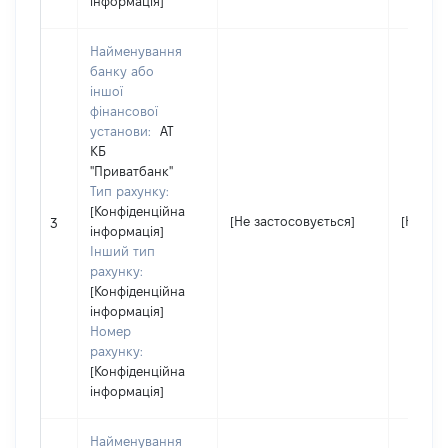
інформація]
Найменування
банку або
іншої
фінансової
установи:
АТ
КБ
"Приватбанк"
Тип рахунку:
[Конфіденційна
[Не застосовується]
[Не зас
3
інформація]
Інший тип
рахунку:
[Конфіденційна
інформація]
Номер
рахунку:
[Конфіденційна
інформація]
Найменування