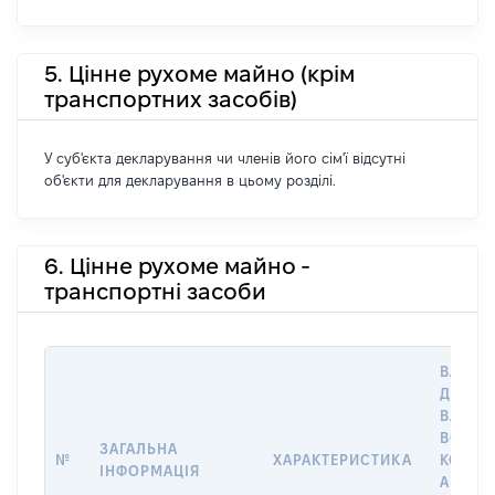
5. Цінне рухоме майно (крім
транспортних засобів)
У суб'єкта декларування чи членів його сім'ї відсутні
об'єкти для декларування в цьому розділі.
6. Цінне рухоме майно -
транспортні засоби
ВАРТІС
ДАТУ Н
ВЛАСН
ВОЛОД
ЗАГАЛЬНА
№
ХАРАКТЕРИСТИКА
КОРИС
ІНФОРМАЦІЯ
АБО З