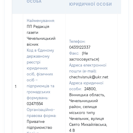
ОСОБА
ЯКОЇ
ЮРИДИЧНОЇ ОСОБИ
СТОС
Найменування:
ПП Редакція
газети
Чечельницький
Телефон:
вісник
0435122337
Код в Єдиному
Факс:
[Не
державному
застосовується]
реєстрі
Адреса електронної
дружи
юридичних
пошти (e-mail):
Прізв
осіб, фізичних
chechvisnuk@ukr.net
Лемец
осіб –
Адреса юридичної
Ім'я:
підприємців та
1
особи:
24800,
По ба
громадських
Вінницька область,
(за
формувань:
Чечельницький
наявно
02471554
район, селище
Петрі
Організаційно-
міського типу
правова форма:
Чечельник, вулиця
Приватне
Свято Михайлівська,
підприємство
4 В