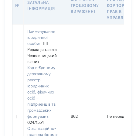
ЗАГАЛЬНА
№
ГРОШОВОМУ
КОРПОРАТИВ
ІНФОРМАЦІЯ
ВИРАЖЕННІ
ПРАВ В
УПРАВЛІННЯ
Найменування
юридичної
особи:
ПП
Редакція газети
Чечельницький
вісник
Код в Єдиному
державному
реєстрі
юридичних
осіб, фізичних
осіб –
підприємців та
громадських
формувань:
862
Не передано
1
02471554
Організаційно-
правова форма: