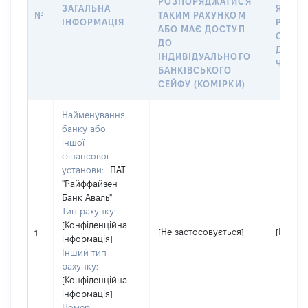
РОЗПОРЯДЖАТИСЯ
ЗАГАЛЬНА
ЯКА В
№
ТАКИМ РАХУНКОМ
ІНФОРМАЦІЯ
РАХУН
АБО МАЄ ДОСТУП
СУБ’Є
ДО
ДЕКЛА
ІНДИВІДУАЛЬНОГО
ЧЛЕНІ
БАНКІВСЬКОГО
СЕЙФУ (КОМІРКИ)
Найменування
банку або
іншої
фінансової
установи:
ПАТ
"Райффайзен
Банк Аваль"
Тип рахунку:
[Конфіденційна
[Не застосовується]
[Не зас
1
інформація]
Інший тип
рахунку:
[Конфіденційна
інформація]
Номер