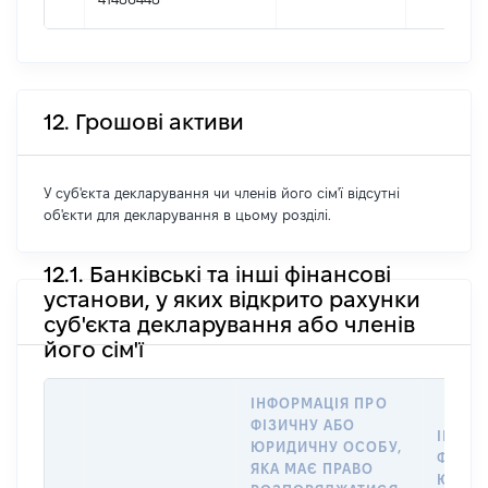
12. Грошові активи
У суб'єкта декларування чи членів його сім'ї відсутні
об'єкти для декларування в цьому розділі.
12.1. Банківські та інші фінансові
установи, у яких відкрито рахунки
суб'єкта декларування або членів
його сім'ї
ІНФОРМАЦІЯ ПРО
ФІЗИЧНУ АБО
ІНФОР
ЮРИДИЧНУ ОСОБУ,
ФІЗИЧ
ЯКА МАЄ ПРАВО
ЮРИДИ