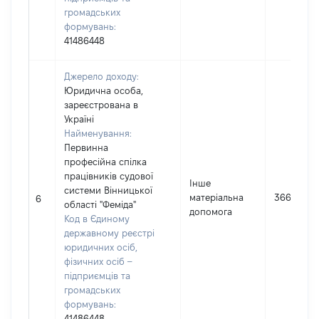
громадських
формувань:
41486448
Джерело доходу:
Юридична особа,
зареєстрована в
Україні
Найменування:
Первинна
професійна спілка
працівників судової
Інше
системи Вінницької
матеріальна
366
6
області "Феміда"
допомога
Код в Єдиному
державному реєстрі
юридичних осіб,
фізичних осіб –
підприємців та
громадських
формувань:
41486448