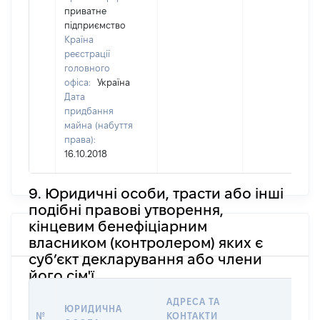
приватне
підприємство
Країна
реєстрації
головного
офіса:
Україна
Дата
придбання
майна (набуття
права):
16.10.2018
9. Юридичні особи, трасти або інші
подібні правові утворення,
кінцевим бенефіціарним
власником (контролером) яких є
суб’єкт декларування або члени
його сім'ї
ІНФО
АДРЕСА ТА
ЮРИДИЧНА
ПРО 
№
КОНТАКТИ