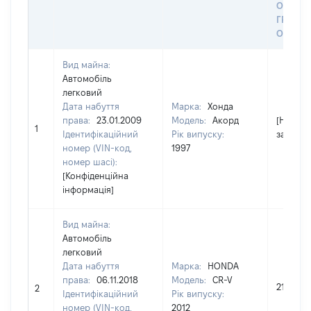
ОСТА
ГРОШ
ОЦІНК
Вид майна:
Автомобіль
легковий
Дата набуття
Марка:
Хонда
права:
23.01.2009
Модель:
Акорд
[Не
1
Ідентифікаційний
Рік випуску:
застосо
номер (VIN-код,
1997
номер шасі):
[Конфіденційна
інформація]
Вид майна:
Автомобіль
легковий
Дата набуття
Марка:
HONDA
права:
06.11.2018
Модель:
CR-V
212630
2
Ідентифікаційний
Рік випуску:
номер (VIN-код,
2012