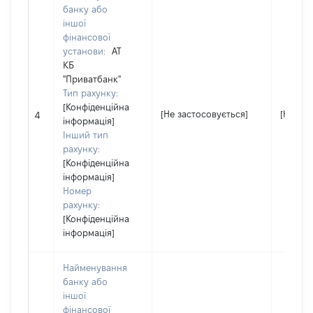
банку або
іншої
фінансової
установи:
АТ
КБ
"Приватбанк"
Тип рахунку:
[Конфіденційна
[Не застосовується]
[Не зас
4
інформація]
Інший тип
рахунку:
[Конфіденційна
інформація]
Номер
рахунку:
[Конфіденційна
інформація]
Найменування
банку або
іншої
фінансової