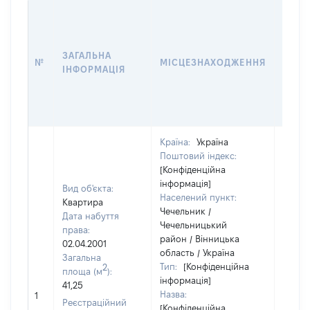
ВАРТ
ДАТУ
НАБУ
ЗАГАЛЬНА
ПРАВ
№
МІСЦЕЗНАХОДЖЕННЯ
ІНФОРМАЦІЯ
ЗА
ОСТ
ГРО
ОЦІ
Країна:
Україна
Поштовий індекс:
[Конфіденційна
інформація]
Вид об'єкта:
Населений пункт:
Квартира
Чечельник /
Дата набуття
Чечельницький
права:
район / Вінницька
02.04.2001
область / Україна
Загальна
Тип:
[Конфіденційна
2
площа (м
):
інформація]
41,25
Назва:
4500
1
Реєстраційний
[Конфіденційна