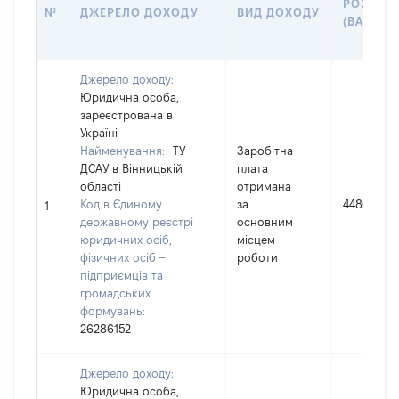
РОЗМІР
№
ДЖЕРЕЛО ДОХОДУ
ВИД ДОХОДУ
(ВАРТІСТ
Джерело доходу:
Юридична особа,
зареєстрована в
Україні
Найменування:
ТУ
Заробітна
ДСАУ в Вінницькій
плата
області
отримана
Код в Єдиному
за
448003
1
державному реєстрі
основним
юридичних осіб,
місцем
фізичних осіб –
роботи
підприємців та
громадських
формувань:
26286152
Джерело доходу:
Юридична особа,