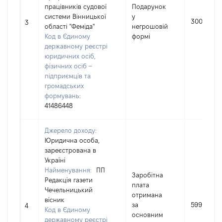
працівників судової
Подарунок
системи Вінницької
у
300
3
області "Феміда"
негрошовій
Код в Єдиному
формі
державному реєстрі
юридичних осіб,
фізичних осіб –
підприємців та
громадських
формувань:
41486448
Джерело доходу:
Юридична особа,
зареєстрована в
Україні
Найменування:
ПП
Заробітна
Редакція газети
плата
Чечельницький
отримана
вісник
за
59924
4
Код в Єдиному
основним
державному реєстрі