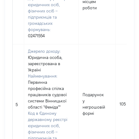
місцем
юридичних осіб,
роботи
фізичних осіб –
підприємців та
громадських
формувань:
02471554
Джерело доходу:
Юридична особа,
зареєстрована в
Україні
Найменування:
Первинна
професійна спілка
працівників судової
Подарунок
системи Вінницької
у
105
5
області "Феміда""
негрошовій
Код в Єдиному
формі
державному реєстрі
юридичних осіб,
фізичних осіб –
підприємців та