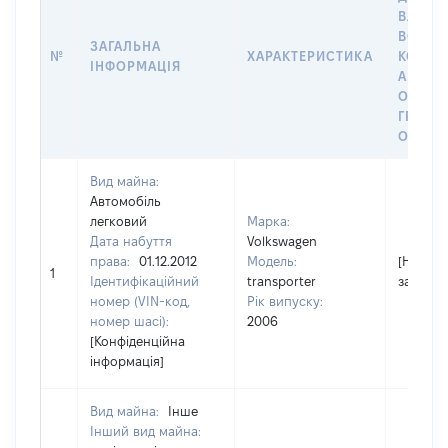
ВЛАСН
ВОЛОД
ЗАГАЛЬНА
№
ХАРАКТЕРИСТИКА
КОРИС
ІНФОРМАЦІЯ
АБО З
ОСТА
ГРОШ
ОЦІНК
Вид майна:
Автомобіль
легковий
Марка:
Дата набуття
Volkswagen
права:
01.12.2012
Модель:
[Не
1
Ідентифікаційний
transporter
застосо
номер (VIN-код,
Рік випуску:
номер шасі):
2006
[Конфіденційна
інформація]
Вид майна:
Інше
Інший вид майна: