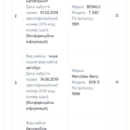
напівпричіп
Дата набуття
Марка:
BENALU
права:
01.02.2014
Модель:
T 34C
38375
2
Ідентифікаційний
Рік випуску:
номер (VIN-код,
1991
номер шасі):
[Конфіденційна
інформація]
Вид майна:
Інше
Інший вид майна:
автобус
Марка:
Дата набуття
Merctdes-Benz
права:
14.06.2019
Модель:
609 D
14000
3
Ідентифікаційний
Рік випуску:
номер (VIN-код,
1996
номер шасі):
[Конфіденційна
інформація]
Вид майна:
Автомобіль