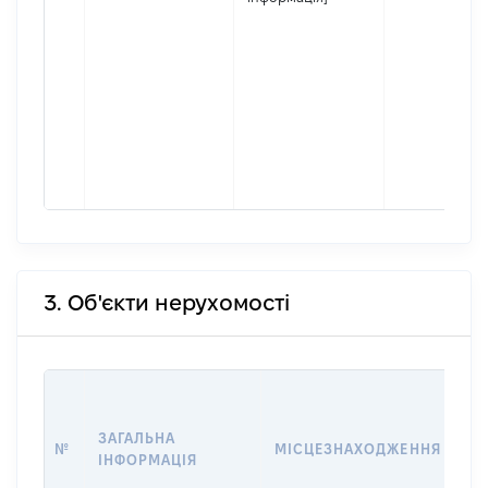
3. Об'єкти нерухомості
ВА
ДА
ЗАГАЛЬНА
ПР
№
МІСЦЕЗНАХОДЖЕННЯ
ІНФОРМАЦІЯ
О
Г