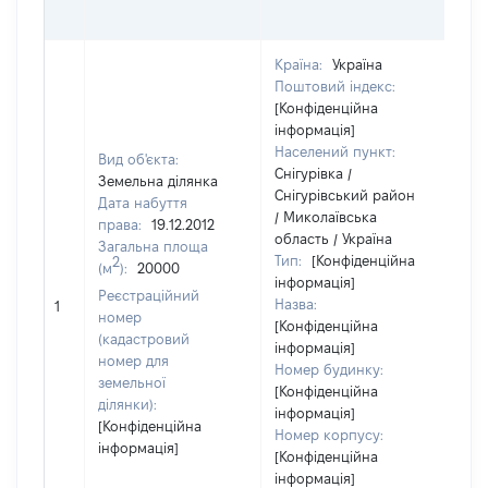
О
Країна:
Україна
Поштовий індекс:
[Конфіденційна
інформація]
Населений пункт:
Вид об'єкта:
Снігурівка /
Земельна ділянка
Снігурівський район
Дата набуття
/ Миколаївська
права:
19.12.2012
область / Україна
Загальна площа
Тип:
[Конфіденційна
2
(м
):
20000
інформація]
Реєстраційний
Назва:
24
1
номер
[Конфіденційна
(кадастровий
інформація]
номер для
Номер будинку:
земельної
[Конфіденційна
ділянки):
інформація]
[Конфіденційна
Номер корпусу:
інформація]
[Конфіденційна
інформація]