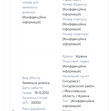
номер для
Номер будинку:
земельної
[Конфіденційна
ділянки):
інформація]
[Конфіденційна
Номер корпусу:
інформація]
[Конфіденційна
інформація]
Номер квартири:
[Конфіденційна
інформація]
Країна:
Україна
Поштовий індекс:
[Конфіденційна
інформація]
Населений пункт:
Вид об'єкта:
Снігурівка /
Земельна ділянка
Снігурівський район
Дата набуття
/ Миколаївська
права:
19.12.2012
область / Україна
Загальна площа
Тип:
[Конфіденційна
2
(м
):
20000
інформація]
Реєстраційний
Назва:
24