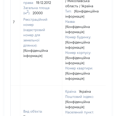
/ Миколаївська
права:
19.12.2012
область / Україна
Загальна площа
Тип:
[Конфіденційна
2
(м
):
20000
інформація]
Реєстраційний
Назва:
24
7
номер
[Конфіденційна
(кадастровий
інформація]
номер для
Номер будинку:
земельної
[Конфіденційна
ділянки):
інформація]
[Конфіденційна
Номер корпусу:
інформація]
[Конфіденційна
інформація]
Номер квартири:
[Конфіденційна
інформація]
Країна:
Україна
Поштовий індекс:
[Конфіденційна
інформація]
Вид об'єкта:
Населений пункт: