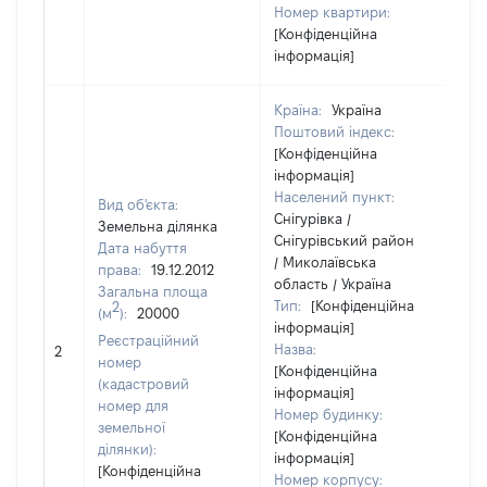
Номер квартири:
[Конфіденційна
інформація]
Країна:
Україна
Поштовий індекс:
[Конфіденційна
інформація]
Населений пункт:
Вид об'єкта:
Снігурівка /
Земельна ділянка
Снігурівський район
Дата набуття
/ Миколаївська
права:
19.12.2012
область / Україна
Загальна площа
Тип:
[Конфіденційна
2
(м
):
20000
інформація]
Реєстраційний
Назва:
24
2
номер
[Конфіденційна
(кадастровий
інформація]
номер для
Номер будинку:
земельної
[Конфіденційна
ділянки):
інформація]
[Конфіденційна
Номер корпусу: