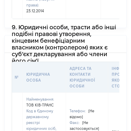
права):
23.12.2014
9. Юридичні особи, трасти або інші
подібні правові утворення,
кінцевим бенефіціарним
власником (контролером) яких є
суб’єкт декларування або члени
його сім'ї
АДРЕСА ТА
ІНФОРМА
ЮРИДИЧНА
КОНТАКТИ
ПРО ОСО
№
ОСОБА
ЮРИДИЧНОЇ
ЯКОЇ
ОСОБИ
СТОСУЄ
Найменування:
ТОВ КІВ-ТРАНС
Код в Єдиному
Телефон:
[Не
державному
відомо]
реєстрі
Факс:
[Не
юридичних осіб,
застосовується]