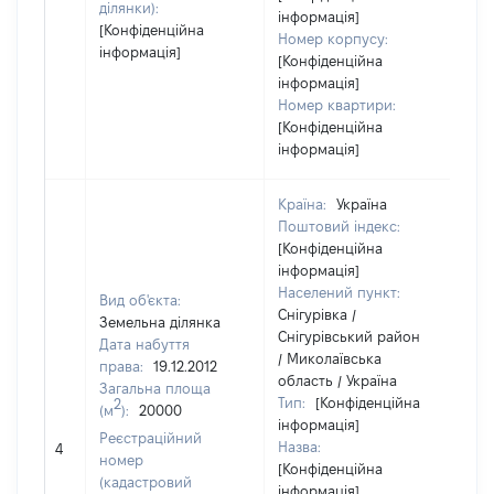
ділянки):
інформація]
[Конфіденційна
Номер корпусу:
інформація]
[Конфіденційна
інформація]
Номер квартири:
[Конфіденційна
інформація]
Країна:
Україна
Поштовий індекс:
[Конфіденційна
інформація]
Населений пункт:
Вид об'єкта:
Снігурівка /
Земельна ділянка
Снігурівський район
Дата набуття
/ Миколаївська
права:
19.12.2012
область / Україна
Загальна площа
Тип:
[Конфіденційна
2
(м
):
20000
інформація]
Реєстраційний
Назва:
24
4
номер
[Конфіденційна
(кадастровий
інформація]