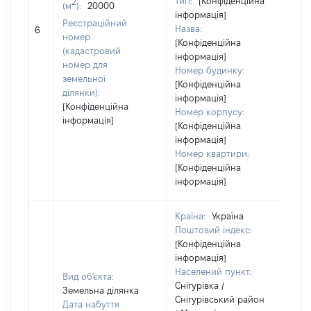
Тип:
[Конфіденційна
2
(м
):
20000
інформація]
Реєстраційний
Назва:
24
6
номер
[Конфіденційна
(кадастровий
інформація]
номер для
Номер будинку:
земельної
[Конфіденційна
ділянки):
інформація]
[Конфіденційна
Номер корпусу:
інформація]
[Конфіденційна
інформація]
Номер квартири:
[Конфіденційна
інформація]
Країна:
Україна
Поштовий індекс:
[Конфіденційна
інформація]
Населений пункт:
Вид об'єкта:
Снігурівка /
Земельна ділянка
Снігурівський район
Дата набуття