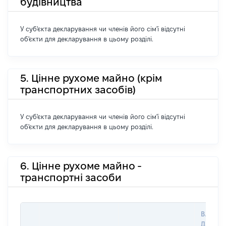
будівництва
У суб'єкта декларування чи членів його сім'ї відсутні
об'єкти для декларування в цьому розділі.
5. Цінне рухоме майно (крім
транспортних засобів)
У суб'єкта декларування чи членів його сім'ї відсутні
об'єкти для декларування в цьому розділі.
6. Цінне рухоме майно -
транспортні засоби
ВАРТІС
ДАТУ Н