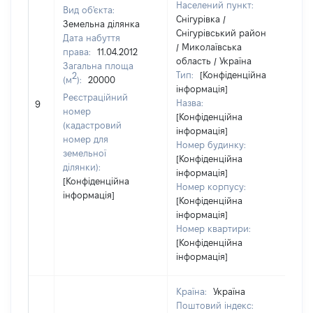
Населений пункт:
Вид об'єкта:
Снігурівка /
Земельна ділянка
Снігурівський район
Дата набуття
/ Миколаївська
права:
11.04.2012
область / Україна
Загальна площа
Тип:
[Конфіденційна
2
(м
):
20000
інформація]
Реєстраційний
Назва:
24
9
номер
[Конфіденційна
(кадастровий
інформація]
номер для
Номер будинку:
земельної
[Конфіденційна
ділянки):
інформація]
[Конфіденційна
Номер корпусу:
інформація]
[Конфіденційна
інформація]
Номер квартири:
[Конфіденційна
інформація]
Країна:
Україна
Поштовий індекс: