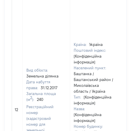
Країна:
Україна
Поштовий індекс:
[Конфіденційна
інформація]
Населений пункт:
Вид об'єкта:
Баштанка /
Земельна ділянка
Баштанський район /
Дата набуття
Миколаївська
права:
31.12.2017
область / Україна
Загальна площа
Тип:
[Конфіденційна
2
(м
):
240
інформація]
[Н
Реєстраційний
Назва:
12
за
номер
[Конфіденційна
(кадастровий
інформація]
номер для
Номер будинку:
земельної