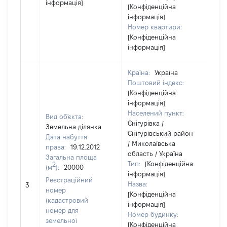
інформація]
[Конфіденційна
інформація]
Номер квартири:
[Конфіденційна
інформація]
Країна:
Україна
Поштовий індекс:
[Конфіденційна
інформація]
Населений пункт:
Вид об'єкта:
Снігурівка /
Земельна ділянка
Снігурівський район
Дата набуття
/ Миколаївська
права:
19.12.2012
область / Україна
Загальна площа
Тип:
[Конфіденційна
2
(м
):
20000
інформація]
Реєстраційний
Назва:
24
3
номер
[Конфіденційна
(кадастровий
інформація]
номер для
Номер будинку:
земельної
[Конфіденційна