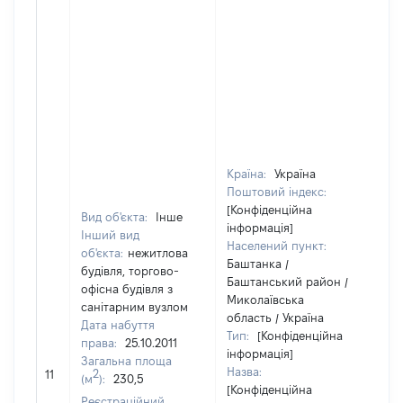
Країна:
Україна
Поштовий індекс:
[Конфіденційна
Вид об'єкта:
Інше
інформація]
Інший вид
Населений пункт:
об'єкта:
нежитлова
Баштанка /
будівля, торгово-
Баштанський район /
офісна будівля з
Миколаївська
санітарним вузлом
область / Україна
Дата набуття
Тип:
[Конфіденційна
права:
25.10.2011
інформація]
Загальна площа
[Н
Назва:
2
11
(м
):
230,5
за
[Конфіденційна
Реєстраційний