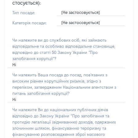
стосується):
[Не застосовується]
Тип посади:
[Не застосовується]
Категорія посади:
Чи належите ви до службових осіб, які займають
відповідальне та особливо відповідальне становище,
відповідно до статті 50 Закону України “Про
запобігання корупції”?
Ні
Чи належить Ваша посада до посад, пов'язаних з
високим рівнем корупційних ризиків, згідно з
переліком, затвердженим Національним агентством з
питань запобігання корупції?
Ні
Чи належите Ви до національних публічних діячів
відповідно до Закону України “Про запобігання та
протидію легалізації (відмиванню) доходів, одержаних
злочинним шляхом, фінансуванню тероризму та
фінансуванню розповсюдження зброї масового