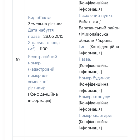
[Конфіденційна
інформація]
Населений пункт:
Вид об'єкта:
Рибаківка /
Земельна ділянка
Березанський район
Дата набуття
/ Миколаївська
права:
26.05.2015
область / Україна
Загальна площа
Тип:
[Конфіденційна
2
(м
):
1100
інформація]
[Н
Реєстраційний
Назва:
10
за
номер
[Конфіденційна
(кадастровий
інформація]
номер для
Номер будинку:
земельної
[Конфіденційна
ділянки):
інформація]
[Конфіденційна
Номер корпусу:
інформація]
[Конфіденційна
інформація]
Номер квартири:
[Конфіденційна
інформація]