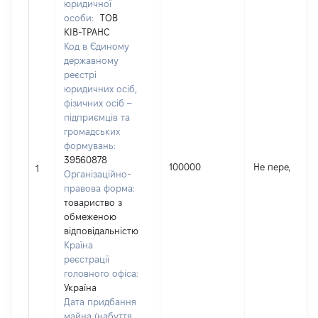
юридичної
особи:
ТОВ
КІВ-ТРАНС
Код в Єдиному
державному
реєстрі
юридичних осіб,
фізичних осіб –
підприємців та
громадських
формувань:
39560878
100000
Не передано
1
Організаційно-
правова форма:
товариство з
обмеженою
відповідальністю
Країна
реєстрації
головного офіса:
Україна
Дата придбання
майна (набуття