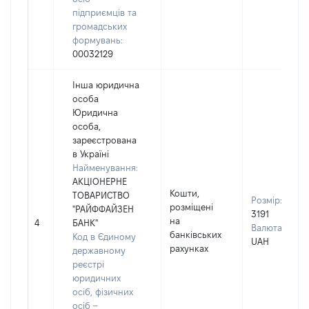
підприємців та
громадських
формувань:
00032129
Інша юридична
особа
Юридична
особа,
зареєстрована
в Україні
Найменування:
АКЦІОНЕРНЕ
Кошти,
ТОВАРИСТВО
Розмір:
розміщені
"РАЙФФАЙЗЕН
3191
на
4
БАНК"
Валюта:
банківських
Код в Єдиному
UAH
рахунках
державному
реєстрі
юридичних
осіб, фізичних
осіб –