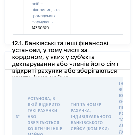
осіб –
підприємців та
громадських
формувань:
14360570
12.1. Банківські та інші фінансові
установи, у тому числі за
кордоном, у яких у суб'єкта
декларування або членів його сім'ї
відкриті рахунки або зберігаються
кошти, інше майно
ІНФОР
ФІЗИЧН
ЮРИДИ
УСТАНОВА, В
ОСОБУ,
ЯКІЙ ВІДКРИТО
ТИП ТА НОМЕР
ПРАВО
ТАКІ РАХУНКИ
РАХУНКА,
РОЗПО
№
АБО
ІНДИВІДУАЛЬНОГО
ТАКИМ
ЗБЕРІГАЮТЬСЯ
БАНКІВСЬКОГО
АБО М
КОШТИ ЧИ ІНШЕ
СЕЙФУ (КОМІРКИ)
ДО
МАЙНО