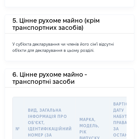
5. Цінне рухоме майно (крім
транспортних засобів)
У суб'єкта декларування чи членів його сім'ї відсутні
об'єкти для декларування в цьому розділі.
6. Цінне рухоме майно -
транспортні засоби
ВАРТІСТЬ Н
ВИД, ЗАГАЛЬНА
ДАТУ
ІНФОРМАЦІЯ ПРО
НАБУТТЯ
МАРКА,
ОБʼЄКТ,
ПРАВА АБО
МОДЕЛЬ,
№
ІДЕНТИФІКАЦІЙНИЙ
ЗА
РІК
НОМЕР (ЗА
ОСТАННЬО
ВИПУСКУ