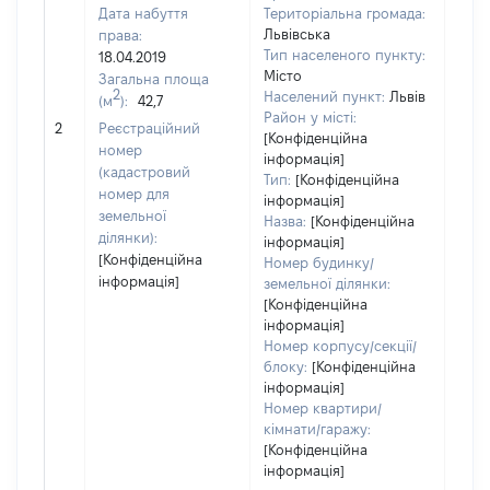
Дата набуття
Територіальна громада:
Львівська
права:
Тип населеного пункту:
18.04.2019
Місто
Загальна площа
640
2
Населений пункт:
Львів
(м
):
42,7
Тип 
Район у місті:
обʼє
2
Реєстраційний
[Конфіденційна
варт
номер
інформація]
набу
(кадастровий
Тип:
[Конфіденційна
номер для
інформація]
земельної
Назва:
[Конфіденційна
ділянки):
інформація]
[Конфіденційна
Номер будинку/
інформація]
земельної ділянки:
[Конфіденційна
інформація]
Номер корпусу/секції/
блоку:
[Конфіденційна
інформація]
Номер квартири/
кімнати/гаражу:
[Конфіденційна
інформація]