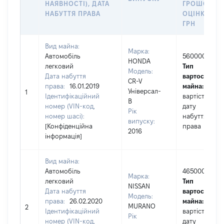
НАЯВНОСТІ), ДАТА
ГРОШОВО
НАБУТТЯ ПРАВА
ОЦІНКОЮ,
ГРН
Вид майна:
Марка:
Автомобіль
560000
HONDA
легковий
Тип
Модель:
Дата набуття
вартості
CR-V
права:
16.01.2019
майна:
це
Універсал-
1
Ідентифікаційний
вартість на
В
номер (VIN-код,
дату
Рік
номер шасі):
набуття
випуску:
[Конфіденційна
права
2016
інформація]
Вид майна:
Автомобіль
465000
Марка:
легковий
Тип
NISSAN
Дата набуття
вартості
Модель:
права:
26.02.2020
майна:
це
MURANO
2
Ідентифікаційний
вартість на
Рік
номер (VIN-код,
дату