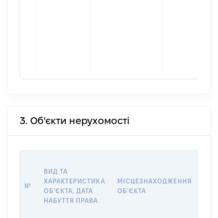
3. Об'єкти нерухомості
ВАР
ВИД ТА
ДАТ
ХАРАКТЕРИСТИКА
МІСЦЕЗНАХОДЖЕННЯ
ПРА
№
ОБʼЄКТА, ДАТА
ОБʼЄКТА
ОС
НАБУТТЯ ПРАВА
ГР
ОЦІ