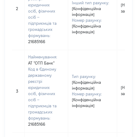
Інший тип рахунку:
юридичних
[Не
2
[Конфіденційна
осіб, фізичних
застосо
інформація]
осіб –
Номер рахунку:
підприємців та
[Конфіденційна
громадських
інформація]
формувань:
21685166
Найменування:
АТ "ОТП Банк"
Код в Єдиному
державному
Тип рахунку:
реєстрі
[Конфіденційна
юридичних
[Не
інформація]
3
осіб, фізичних
застосо
Номер рахунку:
осіб –
[Конфіденційна
інформація]
підприємців та
громадських
формувань:
21685166