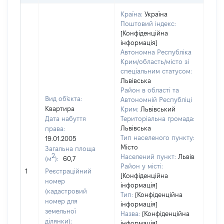
Країна:
Україна
Поштовий індекс:
[Конфіденційна
інформація]
Автономна Республіка
Крим/область/місто зі
спеціальним статусом:
Львівська
Район в області та
Вид об'єкта:
Автономній Республіці
Квартира
Крим:
Львівський
Дата набуття
Територіальна громада:
Львівська
права:
Тип населеного пункту:
19.01.2005
Місто
Загальна площа
280
2
Населений пункт:
Львів
(м
):
60,7
Тип 
Район у місті:
обʼє
1
Реєстраційний
[Конфіденційна
варт
номер
інформація]
набу
(кадастровий
Тип:
[Конфіденційна
номер для
інформація]
земельної
Назва:
[Конфіденційна
ділянки):
інформація]