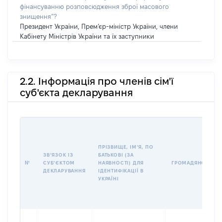
фінансуванню розповсюдження зброї масового
знищення”?
Президент України, Прем’єр-міністр України, члени
Кабінету Міністрів України та їх заступники
2.2. Інформація про членів сім'ї
суб'єкта декларування
ПРІЗВИЩЕ, ІМʼЯ, ПО
ЗВʼЯЗОК ІЗ
БАТЬКОВІ (ЗА
№
СУБʼЄКТОМ
НАЯВНОСТІ) ДЛЯ
ГРОМАДЯНСТВО
ДЕКЛАРУВАННЯ
ІДЕНТИФІКАЦІЇ В
УКРАЇНІ