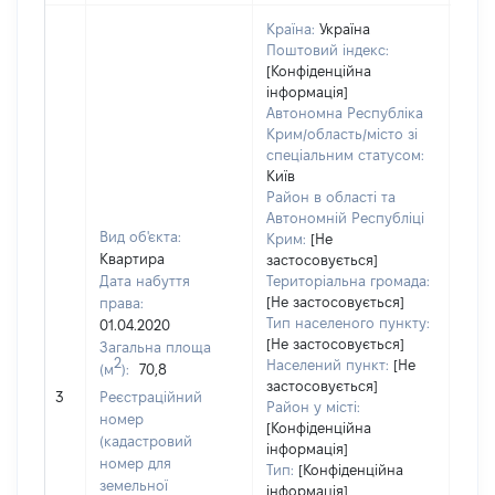
Країна:
Україна
Поштовий індекс:
[Конфіденційна
інформація]
Автономна Республіка
Крим/область/місто зі
спеціальним статусом:
Київ
Район в області та
Автономній Республіці
Вид об'єкта:
Крим:
[Не
Квартира
застосовується]
Дата набуття
Територіальна громада:
[Не застосовується]
права:
Тип населеного пункту:
01.04.2020
[Не застосовується]
Загальна площа
2
Населений пункт:
[Не
(м
):
70,8
[Не
застосовується]
3
Реєстраційний
заст
Район у місті:
номер
[Конфіденційна
(кадастровий
інформація]
номер для
Тип:
[Конфіденційна
земельної
інформація]