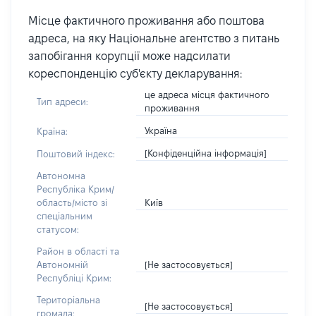
Місце фактичного проживання або поштова
адреса, на яку Національне агентство з питань
запобігання корупції може надсилати
кореспонденцію суб'єкту декларування:
це адреса місця фактичного
Тип адреси:
проживання
Україна
Країна:
[Конфіденційна інформація]
Поштовий індекс:
Автономна
Республіка Крим/
Київ
область/місто зі
спеціальним
статусом:
Район в області та
[Не застосовується]
Автономній
Республіці Крим:
Територіальна
[Не застосовується]
громада: