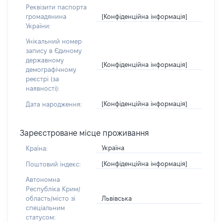
Реквізити паспорта
[Конфіденційна інформація]
громадянина
України:
Унікальний номер
запису в Єдиному
державному
[Конфіденційна інформація]
демографічному
реєстрі (за
наявності):
[Конфіденційна інформація]
Дата народження:
Зареєстроване місце проживання
Україна
Країна:
[Конфіденційна інформація]
Поштовий індекс:
Автономна
Республіка Крим/
Львівська
область/місто зі
спеціальним
статусом: