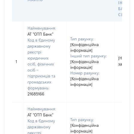
ІНДИВ
БАНКІ
СЕЙФУ 
Найменування:
АТ "ОТП Банк"
Тип рахунку:
Код в Єдиному
[Конфіденційна
державному
інформація]
реєстрі
Інший тип рахунку:
юридичних
[Не
1
[Конфіденційна
осіб, фізичних
застосо
інформація]
осіб –
Номер рахунку:
підприємців та
[Конфіденційна
громадських
інформація]
формувань:
21685166
Найменування:
АТ "ОТП Банк"
Тип рахунку:
Код в Єдиному
[Конфіденційна
державному
інформація]
реєстрі