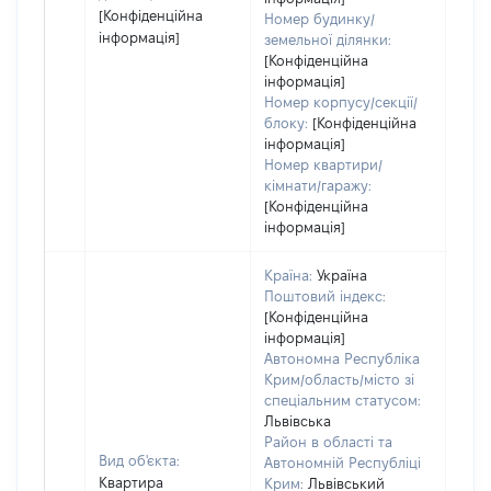
[Конфіденційна
Номер будинку/
інформація]
земельної ділянки:
[Конфіденційна
інформація]
Номер корпусу/секції/
блоку:
[Конфіденційна
інформація]
Номер квартири/
кімнати/гаражу:
[Конфіденційна
інформація]
Країна:
Україна
Поштовий індекс:
[Конфіденційна
інформація]
Автономна Республіка
Крим/область/місто зі
спеціальним статусом:
Львівська
Район в області та
Вид об'єкта:
Автономній Республіці
Квартира
Крим:
Львівський