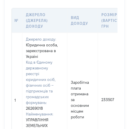
ДЖЕРЕЛО
РОЗМІР
ВИД
№
(ДЖЕРЕЛА)
(ВАРТІСТЬ),
ДОХОДУ
ДОХОДУ
ГРН
Джерело доходу:
Юридична особа,
зареєстрована в
Україні
Код в Єдиному
державному
реєстрі
юридичних осіб,
Заробітна
фізичних осіб –
плата
підприємців та
отримана
громадських
за
233507
1
формувань:
основним
26269018
місцем
Найменування:
роботи
УПРАВЛІННЯ
ЗЕМЕЛЬНИХ