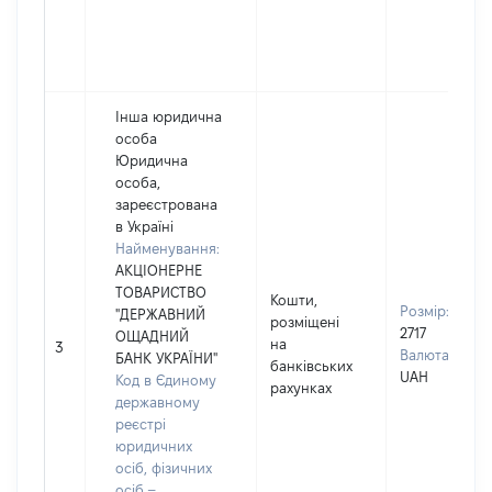
Інша юридична
особа
Юридична
особа,
зареєстрована
в Україні
Найменування:
АКЦІОНЕРНЕ
ТОВАРИСТВО
Кошти,
Розмір:
"ДЕРЖАВНИЙ
розміщені
2717
ОЩАДНИЙ
на
3
Валюта:
БАНК УКРАЇНИ"
банківських
UAH
Код в Єдиному
рахунках
державному
реєстрі
юридичних
осіб, фізичних
осіб –