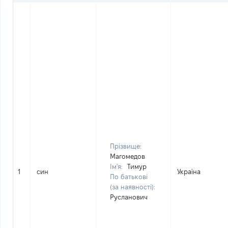
Прізвище:
Магомедов
Ім'я:
Тимур
1
син
Україна
По батькові
(за наявності):
Русланович