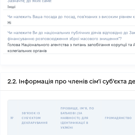
Зазначте, до яких саме:
Інші
Чи належить Ваша посада до посад, пов'язаних з високим рівнем к
Ні
Чи належите Ви до національних публічних діячів відповідно до З
фінансуванню розповсюдження зброї масового знищення"?
Голова Національного агентства з питань запобігання корупції та 
колегіальних органів
2.2. Інформація про членів сім'ї суб'єкта 
ПРІЗВИЩЕ, ІМʼЯ, ПО
ЗВʼЯЗОК ІЗ
БАТЬКОВІ (ЗА
№
СУБʼЄКТОМ
НАЯВНОСТІ) ДЛЯ
ГРОМАДЯНСТВО
ДЕКЛАРУВАННЯ
ІДЕНТИФІКАЦІЇ В
УКРАЇНІ