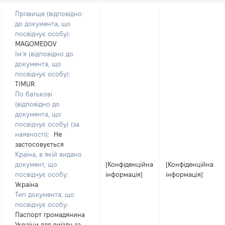
Прізвище (відповідно
до документа, що
посвідчує особу):
MAGOMEDOV
Ім’я (відповідно до
документа, що
посвідчує особу):
TIMUR
По батькові
(відповідно до
документа, що
посвідчує особу) (за
наявності):
Не
застосовується
Країна, в якій видано
документ, що
[Конфіденційна
[Конфіденційна
посвідчує особу:
інформація]
інформація]
Україна
Тип документа, що
посвідчує особу:
Паспорт громадянина
України для виїзду за