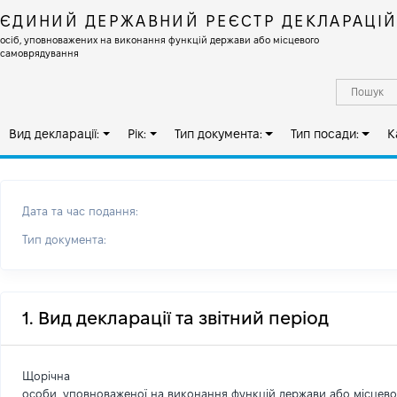
ЄДИНИЙ ДЕРЖАВНИЙ РЕЄСТР ДЕКЛАРАЦІ
осіб, уповноважених на виконання функцій держави або місцевого
самоврядування
Вид декларації:
Рік:
Тип документа:
Тип посади:
К
Дата та час подання:
Тип документа:
1. Вид декларації та звітний період
Щорічна
особи, уповноваженої на виконання функцій держави або місцев