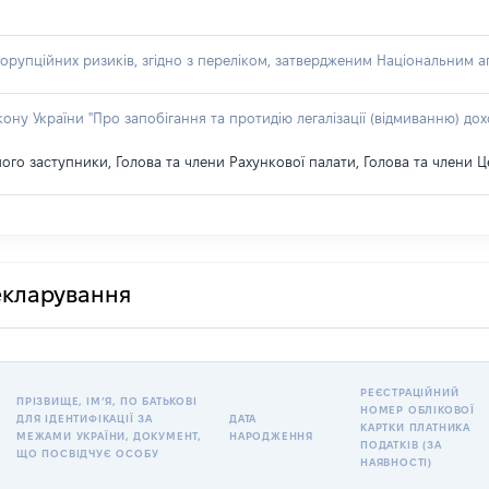
орупційних ризиків, згідно з переліком, затвердженим Національним аг
акону України "Про запобігання та протидію легалізації (відмиванню) 
його заступники, Голова та члени Рахункової палати, Голова та члени Ц
декларування
РЕЄСТРАЦІЙНИЙ
ПРІЗВИЩЕ, ІМʼЯ, ПО БАТЬКОВІ
НОМЕР ОБЛІКОВОЇ
ДЛЯ ІДЕНТИФІКАЦІЇ ЗА
ДАТА
КАРТКИ ПЛАТНИКА
МЕЖАМИ УКРАЇНИ, ДОКУМЕНТ,
НАРОДЖЕННЯ
ПОДАТКІВ (ЗА
ЩО ПОСВІДЧУЄ ОСОБУ
НАЯВНОСТІ)