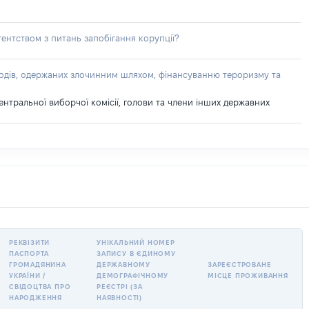
ентством з питань запобігання корупції?
доходів, одержаних злочинним шляхом, фінансуванню тероризму та
ентральної виборчої комісії, голови та члени інших державних
РЕКВІЗИТИ
УНІКАЛЬНИЙ НОМЕР
ПАСПОРТА
ЗАПИСУ В ЄДИНОМУ
ГРОМАДЯНИНА
ДЕРЖАВНОМУ
ЗАРЕЄСТРОВАНЕ
УКРАЇНИ /
ДЕМОГРАФІЧНОМУ
МІСЦЕ ПРОЖИВАННЯ
СВІДОЦТВА ПРО
РЕЄСТРІ (ЗА
НАРОДЖЕННЯ
НАЯВНОСТІ)