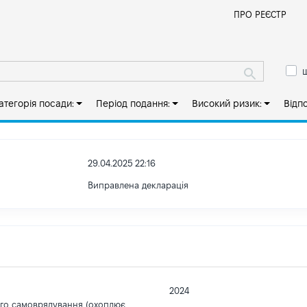
Й
ПРО РЕЄСТР
ш
атегорія посади:
Період подання:
Високий ризик:
Відп
29.04.2025 22:16
Виправлена декларація
2024
ого самоврядування (охоплює