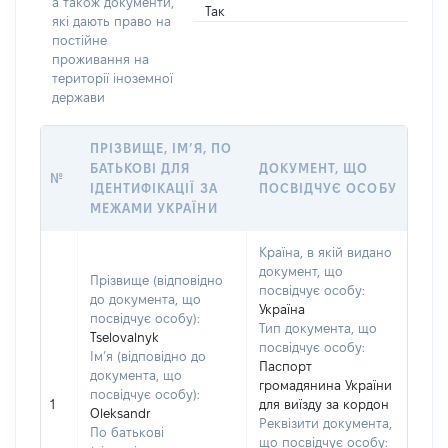
а також документи,
Так
які дають право на
постійне
проживання на
території іноземної
держави
ПРІЗВИЩЕ, ІМ’Я, ПО
БАТЬКОВІ ДЛЯ
ДОКУМЕНТ, ЩО
№
ІДЕНТИФІКАЦІЇ ЗА
ПОСВІДЧУЄ ОСОБУ
МЕЖАМИ УКРАЇНИ
Країна, в якій видано
документ, що
Прізвище (відповідно
посвідчує особу:
до документа, що
Україна
посвідчує особу):
Тип документа, що
Tselovalnyk
посвідчує особу:
Ім’я (відповідно до
Паспорт
документа, що
громадянина України
посвідчує особу):
1
для виїзду за кордон
Oleksandr
Реквізити документа,
По батькові
що посвідчує особу: