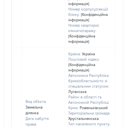
інформація]
Номер корпусу/секції/
блоку:
[Конфіденційна
інформація]
Номер квартири/
кімнати/гаражу:
[Конфіденційна
інформація]
Країна:
Україна
Поштовий індекс:
[Конфіденційна
інформація]
Автономна Республіка
Крим/область/місто зі
спеціальним статусом:
Луганська
Район в області та
Вид об'єкта:
Автономній Республіці
Земельна
Крим:
Ровеньківський
ділянка
Територіальна громада:
Дата набуття
Хрустальненська
Тип населеного пункту:
права: