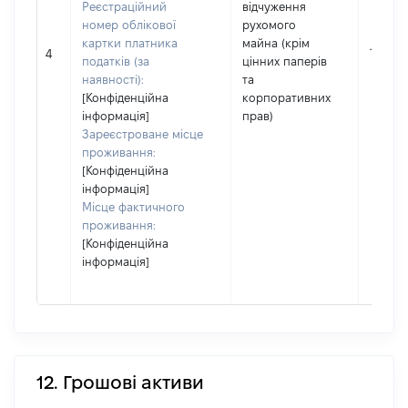
Реєстраційний
відчуження
номер облікової
рухомого
картки платника
майна (крім
112000
4
податків (за
цінних паперів
наявності):
та
[Конфіденційна
корпоративних
інформація]
прав)
Зареєстроване місце
проживання:
[Конфіденційна
інформація]
Місце фактичного
проживання:
[Конфіденційна
інформація]
12. Грошові активи