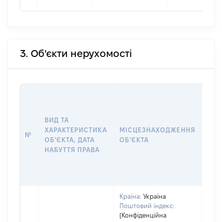
3. Об'єкти нерухомості
ВАР
ДАТ
НАБ
ВИД ТА
ПРА
ХАРАКТЕРИСТИКА
МІСЦЕЗНАХОДЖЕННЯ
№
ЗА
ОБʼЄКТА, ДАТА
ОБʼЄКТА
ОС
НАБУТТЯ ПРАВА
ГР
ОЦІ
ГРН
Країна:
Україна
Поштовий індекс:
[Конфіденційна