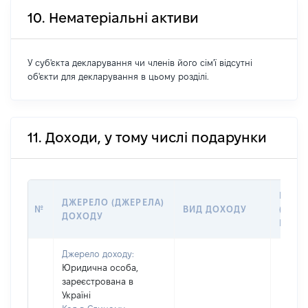
10. Нематеріальні активи
У суб'єкта декларування чи членів його сім'ї відсутні
об'єкти для декларування в цьому розділі.
11. Доходи, у тому числі подарунки
РОЗМ
ДЖЕРЕЛО (ДЖЕРЕЛА)
№
ВИД ДОХОДУ
(ВАРТ
ДОХОДУ
ГРН
Джерело доходу:
Юридична особа,
зареєстрована в
Україні