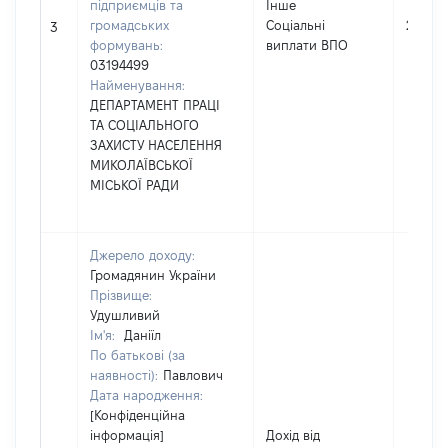
підприємців та
Інше
громадських
Соціальні
22000
3
формувань:
виплати ВПО
03194499
Найменування:
ДЕПАРТАМЕНТ ПРАЦІ
ТА СОЦІАЛЬНОГО
ЗАХИСТУ НАСЕЛЕННЯ
МИКОЛАЇВСЬКОЇ
МІСЬКОЇ РАДИ
Джерело доходу:
Громадянин України
Прізвище:
Удушливий
Ім'я:
Даніїл
По батькові (за
наявності):
Павлович
Дата народження:
[Конфіденційна
інформація]
Дохід від