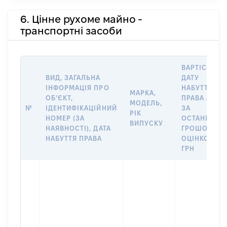
6. Цінне рухоме майно -
транспортні засоби
ВАРТІСТЬ Н
ВИД, ЗАГАЛЬНА
ДАТУ
ІНФОРМАЦІЯ ПРО
НАБУТТЯ
МАРКА,
ОБʼЄКТ,
ПРАВА АБО
МОДЕЛЬ,
№
ІДЕНТИФІКАЦІЙНИЙ
ЗА
РІК
НОМЕР (ЗА
ОСТАННЬО
ВИПУСКУ
НАЯВНОСТІ), ДАТА
ГРОШОВОЮ
НАБУТТЯ ПРАВА
ОЦІНКОЮ,
ГРН