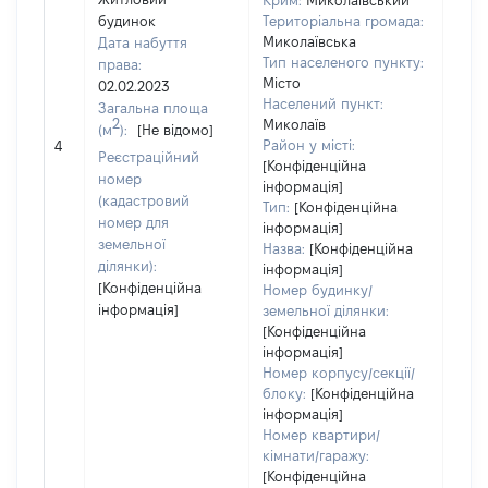
Крим:
Миколаївський
будинок
Територіальна громада:
Миколаївська
Дата набуття
Тип населеного пункту:
права:
Місто
02.02.2023
Населений пункт:
Загальна площа
2
Миколаїв
(м
):
[Не відомо]
[Не 
Район у місті:
4
Реєстраційний
[Конфіденційна
номер
інформація]
(кадастровий
Тип:
[Конфіденційна
номер для
інформація]
земельної
Назва:
[Конфіденційна
ділянки):
інформація]
[Конфіденційна
Номер будинку/
інформація]
земельної ділянки:
[Конфіденційна
інформація]
Номер корпусу/секції/
блоку:
[Конфіденційна
інформація]
Номер квартири/
кімнати/гаражу:
[Конфіденційна