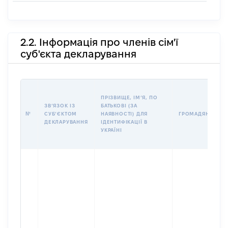
2.2. Інформація про членів сім'ї
суб'єкта декларування
ПРІЗВИЩЕ, ІМʼЯ, ПО
ЗВʼЯЗОК ІЗ
БАТЬКОВІ (ЗА
№
СУБʼЄКТОМ
НАЯВНОСТІ) ДЛЯ
ГРОМАДЯНСТВО
ДЕКЛАРУВАННЯ
ІДЕНТИФІКАЦІЇ В
УКРАЇНІ