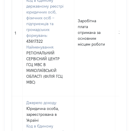
Код в Єдиному
державному реєстрі
юридичних осіб,
фізичних осіб –
Заробітна
підприємців та
плата
громадських
отримана за
33080
1
формувань:
основним
43617322
місцем роботи
Найменування:
РЕГІОНАЛЬНИЙ
СЕРВІСНИЙ ЦЕНТР
ГСЦ МВС В
МИКОЛАЇВСЬКІЙ
ОБЛАСТІ (ФІЛІЯ ГСЦ
МВС)
Джерело доходу:
Юридична особа,
зареєстрована в
Україні
Код в Єдиному