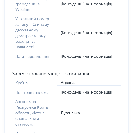
[Конфіденційна інформація]
громадянина
України:
Унікальний номер
запису в Єдиному
державному
[Конфіденційна інформація]
демографічному
реєстрі (за
наявності):
[Конфіденційна інформація]
Дата народження:
Зареєстроване місце проживання
Україна
Країна:
[Конфіденційна інформація]
Поштовий індекс:
Автономна
Республіка Крим/
Луганська
область/місто зі
спеціальним
статусом: