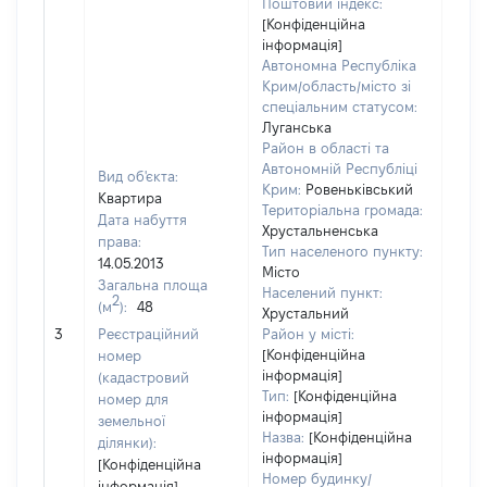
Поштовий індекс:
[Конфіденційна
інформація]
Автономна Республіка
Крим/область/місто зі
спеціальним статусом:
Луганська
Район в області та
Автономній Республіці
Вид об'єкта:
Крим:
Ровеньківський
Квартира
Територіальна громада:
Дата набуття
Хрустальненська
права:
Тип населеного пункту:
14.05.2013
Місто
Загальна площа
Населений пункт:
2
(м
):
48
Хрустальний
[Не 
3
Реєстраційний
Район у місті:
[Конфіденційна
номер
інформація]
(кадастровий
Тип:
[Конфіденційна
номер для
інформація]
земельної
Назва:
[Конфіденційна
ділянки):
інформація]
[Конфіденційна
Номер будинку/
інформація]