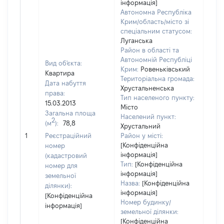
інформація]
Автономна Республіка
Крим/область/місто зі
спеціальним статусом:
Луганська
Район в області та
Автономній Республіці
Вид об'єкта:
Крим:
Ровеньківський
Квартира
Територіальна громада:
Дата набуття
Хрустальненська
права:
Тип населеного пункту:
15.03.2013
Місто
Загальна площа
Населений пункт:
2
(м
):
78,8
Хрустальний
[Не 
1
Реєстраційний
Район у місті:
[Конфіденційна
номер
інформація]
(кадастровий
Тип:
[Конфіденційна
номер для
інформація]
земельної
Назва:
[Конфіденційна
ділянки):
інформація]
[Конфіденційна
Номер будинку/
інформація]
земельної ділянки:
[Конфіденційна