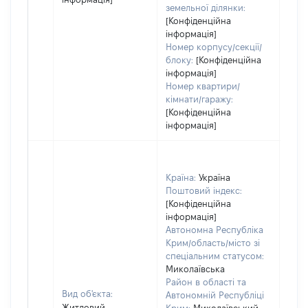
земельної ділянки:
[Конфіденційна
інформація]
Номер корпусу/секції/
блоку:
[Конфіденційна
інформація]
Номер квартири/
кімнати/гаражу:
[Конфіденційна
інформація]
Країна:
Україна
Поштовий індекс:
[Конфіденційна
інформація]
Автономна Республіка
Крим/область/місто зі
спеціальним статусом:
Миколаївська
Район в області та
Вид об'єкта:
Автономній Республіці
Житловий