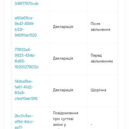
348f77970cab
a60e69ca-
9b47-4599-
Після
Декларація
2
b32f-
звільнення
940fffab1520
778f22a4-
01
9923-434b-
Перед
Декларація
-
8d65-
звільненням
31
16200279012c
14dba5be-
1e61-41d2-
Декларація
Щорічна
20
83e9-
cfed10eb13f6
Повідомлення
2bc0c8ac-
про суттєві
af9d-4dcc-
зміни y
-
20
aa11-