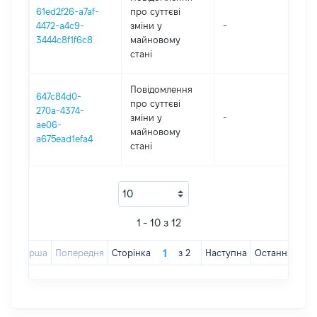
61ed2f26-a7af-
про суттєві
4472-a4c9-
зміни y
-
20
3444c8f1f6c8
майновому
стані
Повідомлення
647c84d0-
про суттєві
270a-4374-
зміни y
-
20
ae06-
майновому
a675ead1efa4
стані
1 - 10 з 12
Перша
Попередня
Сторінка
з
2
Наступна
Остання