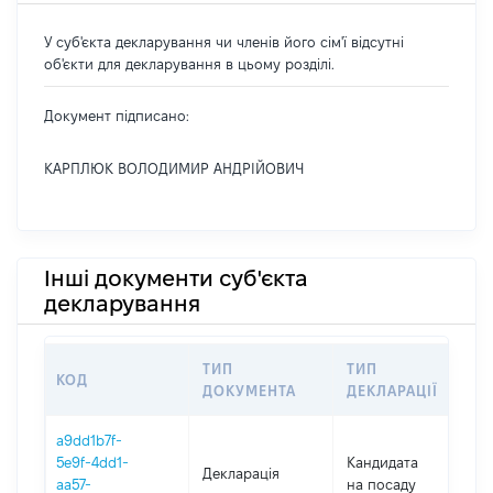
У суб'єкта декларування чи членів його сім'ї відсутні
об'єкти для декларування в цьому розділі.
Документ підписано:
КАРПЛЮК ВОЛОДИМИР АНДРІЙОВИЧ
Інші документи суб'єкта
декларування
ТИП
ТИП
КОД
П
ДОКУМЕНТА
ДЕКЛАРАЦІЇ
a9dd1b7f-
5e9f-4dd1-
Кандидата
Декларація
2
aa57-
на посаду