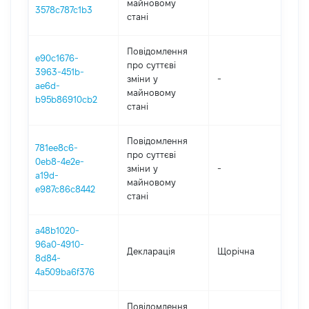
майновому
3578c787c1b3
стані
Повідомлення
e90c1676-
про суттєві
3963-451b-
зміни y
-
20
ae6d-
майновому
b95b86910cb2
стані
Повідомлення
781ee8c6-
про суттєві
0eb8-4e2e-
зміни y
-
20
a19d-
майновому
e987c86c8442
стані
a48b1020-
96a0-4910-
Декларація
Щорічна
2
8d84-
4a509ba6f376
Повідомлення