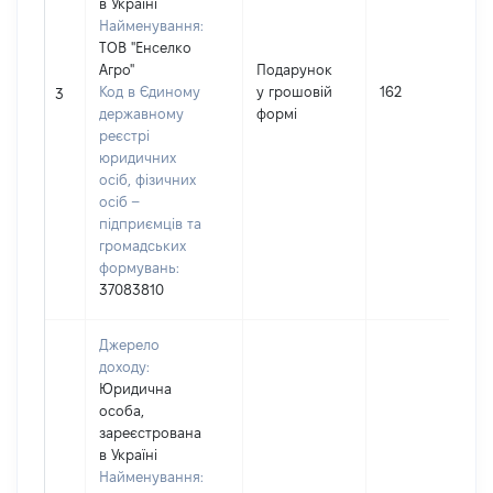
в Україні
Найменування:
ТОВ "Енселко
Агро"
Подарунок
Код в Єдиному
у грошовій
162
3
державному
формі
реєстрі
юридичних
осіб, фізичних
осіб –
підприємців та
громадських
формувань:
37083810
Джерело
доходу:
Юридична
особа,
зареєстрована
в Україні
Найменування: