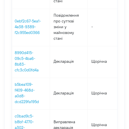
стані
Повідомлення
0ebf2c67-5ea1-
про суттєві
4e38-9389-
зміни y
-
20
f2c955ed0366
майновому
стані
8990d415-
09c5-4ba6-
Декларація
Щорічна
202
8b83-
cfc3c0d0fd4a
b5bea109-
f409-468d-
Декларація
Щорічна
202
a0d8-
dcd229fa195d
c0bad9c5-
b8bf-4770-
Виправлена
Щорічна
201
a302-
декларація