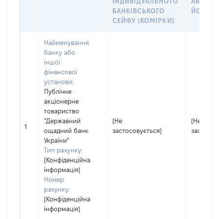
ІНДИВІДУАЛЬНОГО
АБО ЧЛ
БАНКІВСЬКОГО
ЙОГО СІ
СЕЙФУ (КОМІРКИ)
Найменування
банку або
іншої
фінансової
установи:
Публічне
акціонерне
товариство
"Державний
[Не
[Не
1
ощадний банк
застосовується]
застосов
України"
Тип рахунку:
[Конфіденційна
інформація]
Номер
рахунку:
[Конфіденційна
інформація]