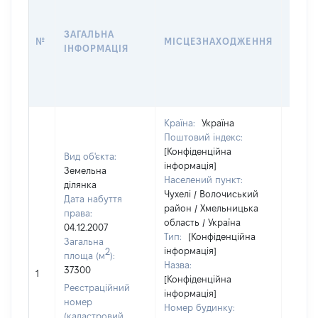
ДАТУ
НАБУ
ЗАГАЛЬНА
ПРАВ
№
МІСЦЕЗНАХОДЖЕННЯ
ІНФОРМАЦІЯ
ЗА
ОСТ
ГРО
ОЦІ
Країна:
Україна
Поштовий індекс:
[Конфіденційна
Вид об'єкта:
інформація]
Земельна
Населений пункт:
ділянка
Чухелі / Волочиський
Дата набуття
район / Хмельницька
права:
область / Україна
04.12.2007
Тип:
[Конфіденційна
Загальна
інформація]
2
площа (м
):
Назва:
37300
49176
1
[Конфіденційна
Реєстраційний
інформація]
номер
Номер будинку:
(кадастровий