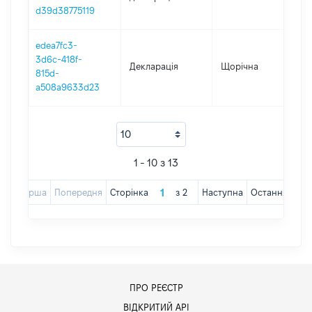
d39d38775119
edea7fc3-
3d6c-418f-
Декларація
Щорічна
201
815d-
a508a9633d23
1 - 10 з 13
Перша
Попередня
Сторінка
з
2
Наступна
Остання
ПРО РЕЄСТР
ВІДКРИТИЙ АРІ