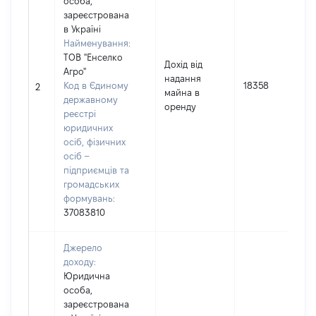
особа,
зареєстрована
в Україні
Найменування:
ТОВ "Енселко
Дохід від
Агро"
надання
Код в Єдиному
18358
2
майна в
державному
оренду
реєстрі
юридичних
осіб, фізичних
осіб –
підприємців та
громадських
формувань:
37083810
Джерело
доходу:
Юридична
особа,
зареєстрована