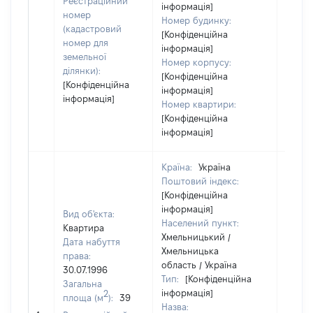
Реєстраційний
інформація]
номер
Номер будинку:
(кадастровий
[Конфіденційна
номер для
інформація]
земельної
Номер корпусу:
ділянки):
[Конфіденційна
[Конфіденційна
інформація]
інформація]
Номер квартири:
[Конфіденційна
інформація]
Країна:
Україна
Поштовий індекс:
[Конфіденційна
інформація]
Вид об'єкта:
Населений пункт:
Квартира
Хмельницький /
Дата набуття
Хмельницька
права:
область / Україна
30.07.1996
Тип:
[Конфіденційна
Загальна
інформація]
2
площа (м
):
39
Назва: