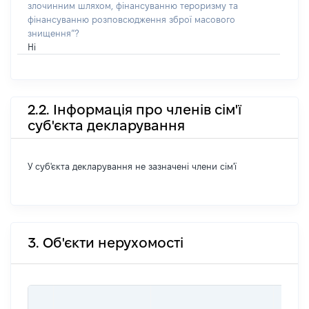
злочинним шляхом, фінансуванню тероризму та
фінансуванню розповсюдження зброї масового
знищення”?
Ні
2.2. Інформація про членів сім'ї
суб'єкта декларування
У суб'єкта декларування не зазначені члени сім'ї
3. Об'єкти нерухомості
ВАРТ