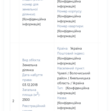
[Конфіденційна
номер для
інформація]
земельної
Номер корпусу:
ділянки):
[Конфіденційна
[Конфіденційна
інформація]
інформація]
Номер квартири:
[Конфіденційна
інформація]
Країна:
Україна
Поштовий індекс:
[Конфіденційна
Вид об'єкта:
інформація]
Земельна
Населений пункт:
ділянка
Чухелі / Волочиський
Дата набуття
район / Хмельницька
права:
область / Україна
03.12.2018
Тип:
[Конфіденційна
Загальна
інформація]
2
площа (м
):
Назва:
2500
[Не ві
2
[Конфіденційна
Реєстраційний
інформація]
номер