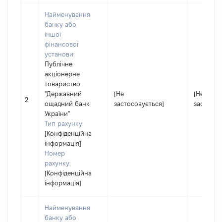
Найменування
банку або
іншої
фінансової
установи:
Публічне
акціонерне
товариство
"Державний
[Не
[Не
2
ощадний банк
застосовується]
застосов
України"
Тип рахунку:
[Конфіденційна
інформація]
Номер
рахунку:
[Конфіденційна
інформація]
Найменування
банку або