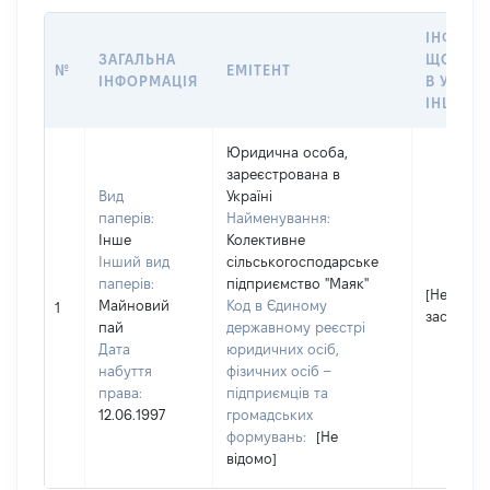
ІНФОРМ
ЗАГАЛЬНА
ЩОДО П
№
ЕМІТЕНТ
ІНФОРМАЦІЯ
В УПРА
ІНШІЙ 
Юридична особа,
зареєстрована в
Вид
Україні
паперів:
Найменування:
Інше
Колективне
Інший вид
сільськогосподарське
паперів:
підприємство "Маяк"
[Не
Майновий
Код в Єдиному
1
застосов
пай
державному реєстрі
Дата
юридичних осіб,
набуття
фізичних осіб –
права:
підприємців та
12.06.1997
громадських
формувань:
[Не
відомо]