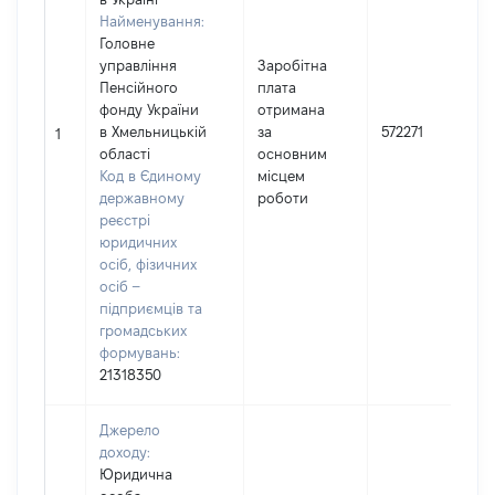
Найменування:
Головне
управління
Заробітна
Пенсійного
плата
фонду України
отримана
в Хмельницькій
за
572271
1
області
основним
Код в Єдиному
місцем
державному
роботи
реєстрі
юридичних
осіб, фізичних
осіб –
підприємців та
громадських
формувань:
21318350
Джерело
доходу:
Юридична