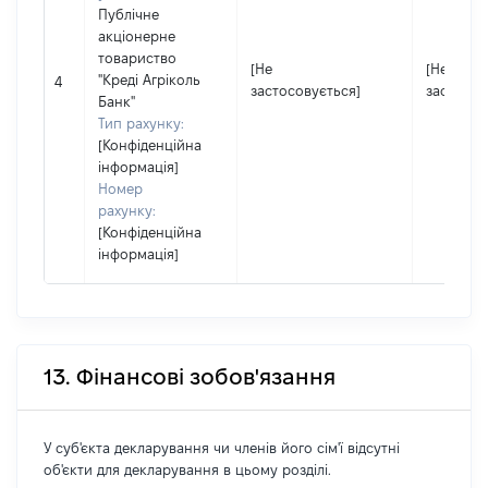
Публічне
акціонерне
товариство
[Не
[Не
"Креді Агріколь
4
застосовується]
застосов
Банк"
Тип рахунку:
[Конфіденційна
інформація]
Номер
рахунку:
[Конфіденційна
інформація]
13. Фінансові зобов'язання
У суб'єкта декларування чи членів його сім'ї відсутні
об'єкти для декларування в цьому розділі.