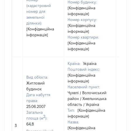
Номер будинку:
(кадастровий
[Конфіденційна
номер для
інформація]
земельної
Номер корпусу:
ділянки):
[Конфіденційна
[Конфіденційна
інформація]
інформація]
Номер квартири:
[Конфіденційна
інформація]
Країна:
Україна
Поштовий індекс:
[Конфіденційна
Вид об'єкта:
інформація]
Житловий
Населений пункт:
будинок
Чухелі / Волочиський
Дата набуття
район / Хмельницька
права:
область / Україна
25.06.2007
Тип:
[Конфіденційна
Загальна
інформація]
2
площа (м
):
Назва:
64,8
32898
3
[Конфіденційна