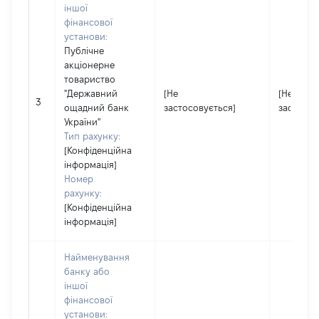
іншої
фінансової
установи:
Публічне
акціонерне
товариство
"Державний
[Не
[Не
3
ощадний банк
застосовується]
застосов
України"
Тип рахунку:
[Конфіденційна
інформація]
Номер
рахунку:
[Конфіденційна
інформація]
Найменування
банку або
іншої
фінансової
установи: