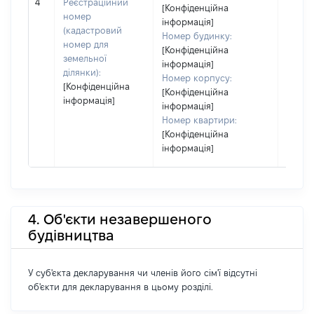
[Не ві
4
Реєстраційний
[Конфіденційна
номер
інформація]
(кадастровий
Номер будинку:
номер для
[Конфіденційна
земельної
інформація]
ділянки):
Номер корпусу:
[Конфіденційна
[Конфіденційна
інформація]
інформація]
Номер квартири:
[Конфіденційна
інформація]
4. Об'єкти незавершеного
будівництва
У суб'єкта декларування чи членів його сім'ї відсутні
об'єкти для декларування в цьому розділі.