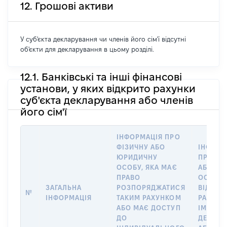
12. Грошові активи
У суб'єкта декларування чи членів його сім'ї відсутні
об'єкти для декларування в цьому розділі.
12.1. Банківські та інші фінансові
установи, у яких відкрито рахунки
суб'єкта декларування або членів
його сім'ї
ІНФОРМАЦІЯ ПРО
ФІЗИЧНУ АБО
ІНФОРМ
ЮРИДИЧНУ
ПРО ФІ
ОСОБУ, ЯКА МАЄ
АБО Ю
ПРАВО
ОСОБУ,
ЗАГАЛЬНА
РОЗПОРЯДЖАТИСЯ
ВІДКРИ
№
ІНФОРМАЦІЯ
ТАКИМ РАХУНКОМ
РАХУНО
АБО МАЄ ДОСТУП
ІМ’Я СУ
ДО
ДЕКЛАР