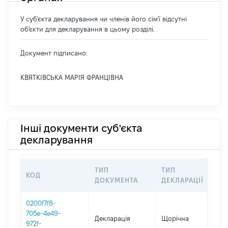
У суб'єкта декларування чи членів його сім'ї відсутні
об'єкти для декларування в цьому розділі.
Документ підписано:
КВЯТКІВСЬКА МАРІЯ ФРАНЦІВНА
Інші документи суб'єкта
декларування
ТИП
ТИП
КОД
ПЕ
ДОКУМЕНТА
ДЕКЛАРАЦІЇ
0200f7f8-
705e-4e49-
Декларація
Щорічна
202
972f-