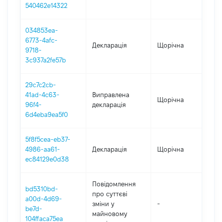
540462e14322
034853ea-
6773-4afc-
Декларація
Щорічна
202
9718-
3c937a2fe57b
29c7c2cb-
41ad-4c63-
Виправлена
Щорічна
20
96f4-
декларація
6d4eba9ea5f0
5f8f5cea-eb37-
4986-aa61-
Декларація
Щорічна
20
ec84129e0d38
Повідомлення
bd5310bd-
про суттєві
a00d-4d69-
зміни y
-
20
be7d-
майновому
104ffaca75ea