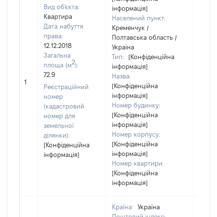
Вид об'єкта:
інформація]
Квартира
Населений пункт:
Дата набуття
Кременчук /
права:
Полтавська область /
12.12.2018
Україна
Загальна
Тип:
[Конфіденційна
2
площа (м
):
інформація]
72.9
Назва:
8000
1
[Конфіденційна
Реєстраційний
інформація]
номер
Номер будинку:
(кадастровий
[Конфіденційна
номер для
інформація]
земельної
Номер корпусу:
ділянки):
[Конфіденційна
[Конфіденційна
інформація]
інформація]
Номер квартири:
[Конфіденційна
інформація]
Країна:
Україна
Поштовий індекс: