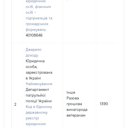
юридичних
осіб, фізичних
осіб –
підприємців та
громадських
формувань:
40108646
Джерело
доходу:
Юридична
особа,
зареєстрована
в Україні
Найменування:
Департамент
Інше
патрульйої
Разова
поліції України
грошова
1390
2
Код в Єдиному
винагорода
державному
ветеранам
реєстрі
юридичних