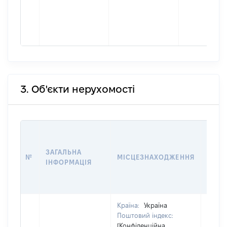
3. Об'єкти нерухомості
ВАРТ
ДАТУ
ЗАГАЛЬНА
ПРАВ
№
МІСЦЕЗНАХОДЖЕННЯ
ІНФОРМАЦІЯ
ОСТ
ГРО
ОЦІ
Країна:
Україна
Поштовий індекс:
[Конфіденційна