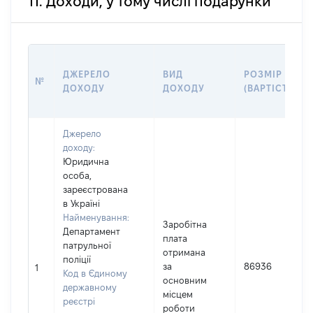
11. Доходи, у тому числі подарунки
ДЖЕРЕЛО
ВИД
РОЗМІР
№
ДОХОДУ
ДОХОДУ
(ВАРТІСТЬ)
Джерело
доходу:
Юридична
особа,
зареєстрована
в Україні
Найменування:
Заробітна
Департамент
плата
патрульної
отримана
поліції
за
86936
1
Код в Єдиному
основним
державному
місцем
реєстрі
роботи