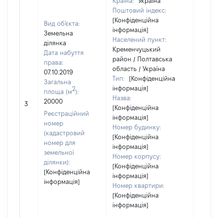
Країна:
Україна
Поштовий індекс:
[Конфіденційна
Вид об'єкта:
інформація]
Земельна
Населений пункт:
ділянка
Кременчуцький
Дата набуття
район / Полтавська
права:
область / Україна
07.10.2019
Тип:
[Конфіденційна
Загальна
інформація]
2
площа (м
):
Назва:
[Не
20000
3
[Конфіденційна
засто
Реєстраційний
інформація]
номер
Номер будинку:
(кадастровий
[Конфіденційна
номер для
інформація]
земельної
Номер корпусу:
ділянки):
[Конфіденційна
[Конфіденційна
інформація]
інформація]
Номер квартири:
[Конфіденційна
інформація]