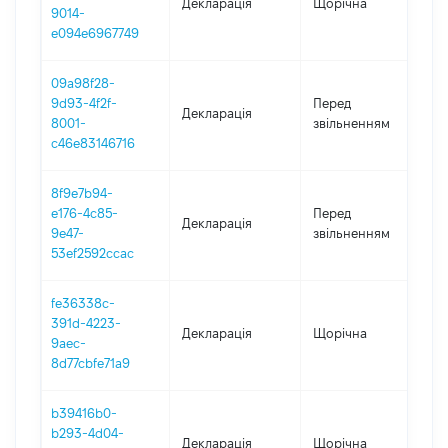
Декларація
Щорічна
20
9014-
e094e6967749
09a98f28-
01
9d93-4f2f-
Перед
Декларація
-
8001-
звільненням
13
c46e83146716
8f9e7b94-
01
e176-4c85-
Перед
Декларація
-
9e47-
звільненням
11
53ef2592ccac
fe36338c-
391d-4223-
Декларація
Щорічна
20
9aec-
8d77cbfe71a9
b39416b0-
b293-4d04-
Декларація
Щорічна
20