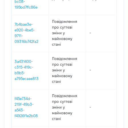
bc08-
195bd7ffc86e
Повідомлення
7b4bae3e-
про суттєві
e920-4be5-
зміни y
-
20
9711-
майновому
09316b742fa2
стані
Повідомлення
3a431400-
про суттєві
c315-419c-
зміни y
-
20
b9b5-
майновому
a795ecaae813
стані
Повідомлення
f45e734d-
про суттєві
219f-49b3-
зміни y
-
20
a543-
майновому
f4926f1e2b08
стані