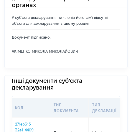
органах
У суб'єкта декларування чи членів його сім'ї відсутні
об'єкти для декларування в цьому розділі.
Документ підписано:
АКІМЕНКО МИКОЛА МИКОЛАЙОВИЧ
Інші документи суб'єкта
декларування
ТИП
ТИП
КОД
П
ДОКУМЕНТА
ДЕКЛАРАЦІЇ
271eb313-
32e1-4409-