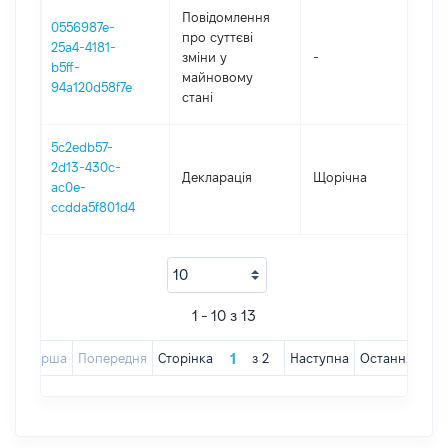
Повідомлення
0556987e-
про суттєві
25a4-4181-
зміни y
-
20
b5ff-
майновому
94a120d58f7e
стані
5c2edb57-
2d13-430c-
Декларація
Щорічна
20
ac0e-
ccdda5f801d4
1 - 10 з 13
Перша
Попередня
Сторінка
з
2
Наступна
Остання