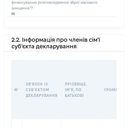
фінансуванню розповсюдження зброї масового
знищення”?
Ні
2.2. Інформація про членів сім'ї
суб'єкта декларування
ЗВ'ЯЗОК ІЗ
ПРІЗВИЩЕ,
№
СУБ'ЄКТОМ
ІМ'Я, ПО
ГРОМАДЯН
ДЕКЛАРУВАННЯ
БАТЬКОВІ