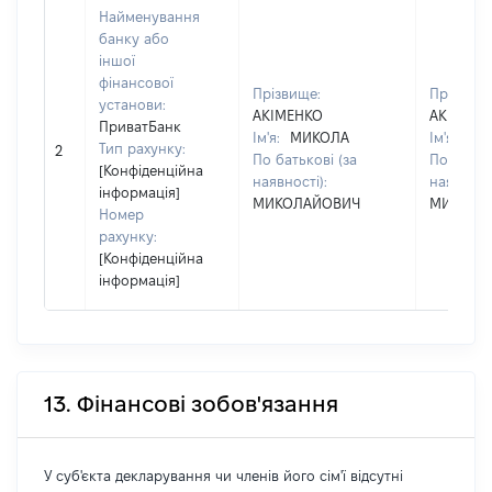
Найменування
банку або
іншої
фінансової
Прізвище:
Прізвище
установи:
АКІМЕНКО
АКІМЕНК
ПриватБанк
Ім'я:
МИКОЛА
Ім'я:
МИ
Тип рахунку:
2
По батькові (за
По батько
[Конфіденційна
наявності):
наявності
інформація]
МИКОЛАЙОВИЧ
МИКОЛА
Номер
рахунку:
[Конфіденційна
інформація]
13. Фінансові зобов'язання
У суб'єкта декларування чи членів його сім'ї відсутні