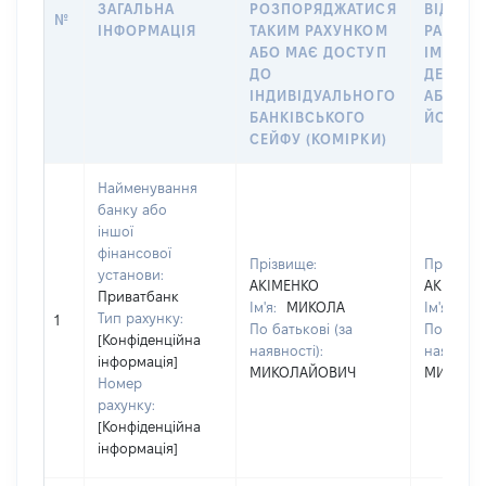
ЗАГАЛЬНА
РОЗПОРЯДЖАТИСЯ
ВІДКРИ
№
ІНФОРМАЦІЯ
ТАКИМ РАХУНКОМ
РАХУНО
АБО МАЄ ДОСТУП
ІМ’Я СУ
ДО
ДЕКЛАР
ІНДИВІДУАЛЬНОГО
АБО ЧЛ
БАНКІВСЬКОГО
ЙОГО СІ
СЕЙФУ (КОМІРКИ)
Найменування
банку або
іншої
фінансової
Прізвище:
Прізвище
установи:
АКІМЕНКО
АКІМЕНК
Приватбанк
Ім'я:
МИКОЛА
Ім'я:
МИ
Тип рахунку:
1
По батькові (за
По батько
[Конфіденційна
наявності):
наявності
інформація]
МИКОЛАЙОВИЧ
МИКОЛА
Номер
рахунку:
[Конфіденційна
інформація]