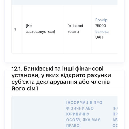
Вла
Прі
Розмір:
АК
[Не
Готівкові
75000
Ім'
1
застосовується]
кошти
Валюта:
По 
UAH
ная
МИ
12.1. Банківські та інші фінансові
установи, у яких відкрито рахунки
суб'єкта декларування або членів
його сім'ї
ІНФОРМАЦІЯ ПРО
ФІЗИЧНУ АБО
ІНФОРМ
ЮРИДИЧНУ
ПРО ФІ
ОСОБУ, ЯКА МАЄ
АБО Ю
ПРАВО
ОСОБУ,