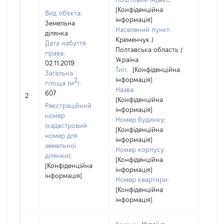
[Конфіденційна
Вид об'єкта:
інформація]
Земельна
Населений пункт:
ділянка
Кременчук /
Дата набуття
Полтавська область /
права:
Україна
02.11.2019
Тип:
[Конфіденційна
Загальна
інформація]
2
площа (м
):
Назва:
[Не
607
2
[Конфіденційна
засто
Реєстраційний
інформація]
номер
Номер будинку:
(кадастровий
[Конфіденційна
номер для
інформація]
земельної
Номер корпусу:
ділянки):
[Конфіденційна
[Конфіденційна
інформація]
інформація]
Номер квартири:
[Конфіденційна
інформація]