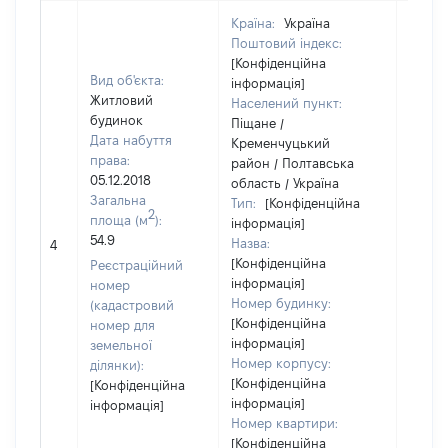
Країна:
Україна
Поштовий індекс:
[Конфіденційна
Вид об'єкта:
інформація]
Житловий
Населений пункт:
будинок
Піщане /
Дата набуття
Кременчуцький
права:
район / Полтавська
05.12.2018
область / Україна
Загальна
Тип:
[Конфіденційна
2
площа (м
):
інформація]
54.9
Назва:
50000
4
[Конфіденційна
Реєстраційний
інформація]
номер
Номер будинку:
(кадастровий
[Конфіденційна
номер для
інформація]
земельної
Номер корпусу:
ділянки):
[Конфіденційна
[Конфіденційна
інформація]
інформація]
Номер квартири:
[Конфіденційна