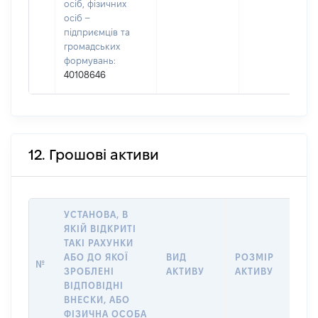
осіб, фізичних
осіб –
підприємців та
громадських
формувань:
40108646
12. Грошові активи
УСТАНОВА, В
ЯКІЙ ВІДКРИТІ
ТАКІ РАХУНКИ
ІН
АБО ДО ЯКОЇ
ВИД
РОЗМІР
№
ЩО
ЗРОБЛЕНІ
АКТИВУ
АКТИВУ
НА
ВІДПОВІДНІ
ВНЕСКИ, АБО
ФІЗИЧНА ОСОБА