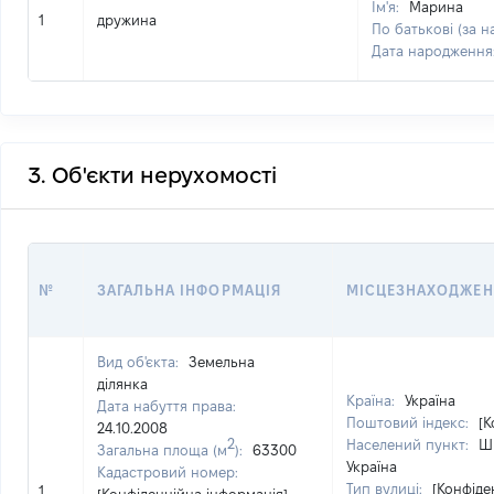
Ім'я:
Марина
1
дружина
По батькові (за н
Дата народження
3. Об'єкти нерухомості
№
ЗАГАЛЬНА ІНФОРМАЦІЯ
МІСЦЕЗНАХОДЖЕН
Вид об'єкта:
Земельна
ділянка
Країна:
Україна
Дата набуття права:
Поштовий індекс:
[К
24.10.2008
2
Населений пункт:
Ши
Загальна площа (м
):
63300
Україна
Кадастровий номер:
Тип вулиці:
[Конфіде
1