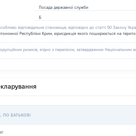
Посада державної служби
Б
особливо відповідальне становище, відповідно до статті 50 Закону Укра
втономної Республіки Крим, юрисдикція якого поширюється на територію
орупційних ризиків, згідно з переліком, затвердженим Національним аг
декларування
, ПО БАТЬКОВІ
ус