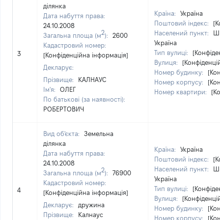
ділянка
Країна:
Україна
Дата набуття права:
Поштовий індекс:
[К
24.10.2008
2
Населений пункт:
Ши
Загальна площа (м
):
2600
Україна
Кадастровий номер:
Тип вулиці:
[Конфіде
3
[Конфіденційна інформація]
Вулиця:
[Конфіденці
Декларує:
Номер будинку:
[Ко
Прізвище:
КАЛНАУС
Номер корпусу:
[Ко
Ім'я:
ОЛЕГ
Номер квартири:
[К
По батькові (за наявності):
РОБЕРТОВИЧ
Вид об'єкта:
Земельна
ділянка
Країна:
Україна
Дата набуття права:
Поштовий індекс:
[К
24.10.2008
Населений пункт:
Ши
2
Загальна площа (м
):
76900
Україна
Кадастровий номер:
Тип вулиці:
[Конфіде
4
[Конфіденційна інформація]
Вулиця:
[Конфіденці
Декларує:
дружина
Номер будинку:
[Ко
Прізвище:
Калнаус
Номер корпусу:
[Ко