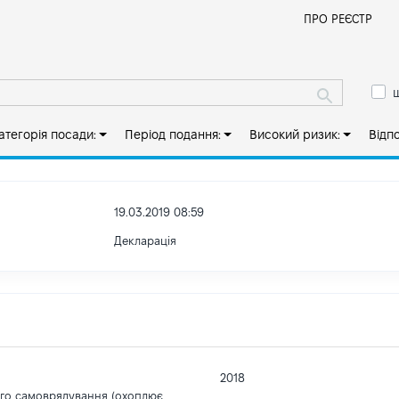
Й
ПРО РЕЄСТР
ш
атегорія посади:
Період подання:
Високий ризик:
Відп
19.03.2019 08:59
Декларація
2018
ого самоврядування (охоплює