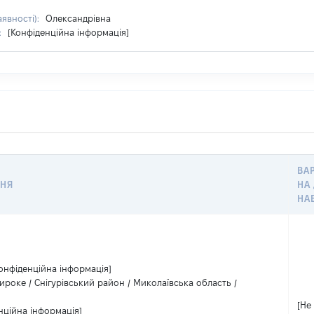
аявності):
Олександрівна
:
[Конфіденційна інформація]
ВА
НЯ
НА
НА
онфіденційна інформація]
роке / Снігурівський район / Миколаївська область /
[Не
нційна інформація]