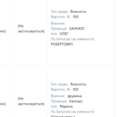
Тип права:
Власність
Відсоток, %:
100
Власник:
[Не
Прізвище:
КАЛНАУС
омо]
застосовується]
Ім'я:
ОЛЕГ
По батькові (за наявності):
РОБЕРТОВИЧ
Тип права:
Власність
Відсоток, %:
100
Власник:
дружина
[Не
Прізвище:
Калнаус
омо]
застосовується]
Ім'я:
Марина
По батькові (за наявності):
Олександрівна