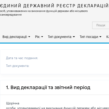
ЄДИНИЙ ДЕРЖАВНИЙ РЕЄСТР ДЕКЛАРАЦІ
осіб, уповноважених на виконання функцій держави або місцевого
самоврядування
Вид декларації:
Рік:
Тип документа:
Тип посади:
К
Дата та час подання:
Тип документа:
1. Вид декларації та звітний період
Щорічна
особи, уповноваженої на виконання функцій держави або місцев