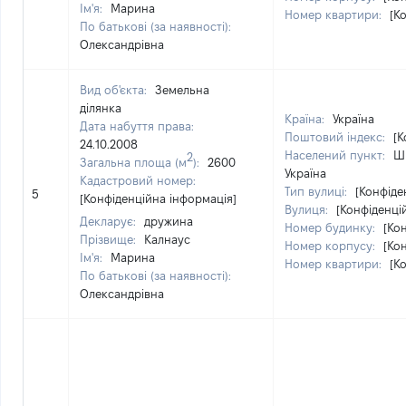
Ім'я:
Марина
Номер квартири:
[К
По батькові (за наявності):
Олександрівна
Вид об'єкта:
Земельна
ділянка
Країна:
Україна
Дата набуття права:
Поштовий індекс:
[К
24.10.2008
Населений пункт:
Ши
2
Загальна площа (м
):
2600
Україна
Кадастровий номер:
Тип вулиці:
[Конфіде
5
[Конфіденційна інформація]
Вулиця:
[Конфіденці
Декларує:
дружина
Номер будинку:
[Ко
Прізвище:
Калнаус
Номер корпусу:
[Ко
Ім'я:
Марина
Номер квартири:
[К
По батькові (за наявності):
Олександрівна