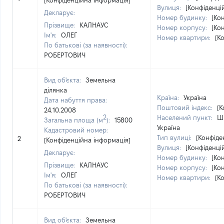
[Конфіденційна інформація]
Вулиця:
[Конфіденці
Декларує:
Номер будинку:
[Ко
Прізвище:
КАЛНАУС
Номер корпусу:
[Ко
Ім'я:
ОЛЕГ
Номер квартири:
[К
По батькові (за наявності):
РОБЕРТОВИЧ
Вид об'єкта:
Земельна
ділянка
Країна:
Україна
Дата набуття права:
Поштовий індекс:
[К
24.10.2008
2
Населений пункт:
Ши
Загальна площа (м
):
15800
Україна
Кадастровий номер:
Тип вулиці:
[Конфіде
2
[Конфіденційна інформація]
Вулиця:
[Конфіденці
Декларує:
Номер будинку:
[Ко
Прізвище:
КАЛНАУС
Номер корпусу:
[Ко
Ім'я:
ОЛЕГ
Номер квартири:
[К
По батькові (за наявності):
РОБЕРТОВИЧ
Вид об'єкта:
Земельна