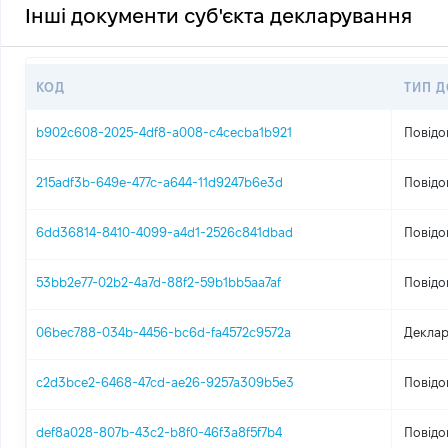
Інші документи суб'єкта декларування
КОД
ТИП 
b902c608-2025-4df8-a008-c4cecba1b921
Повідо
215adf3b-649e-477c-a644-11d9247b6e3d
Повідо
6dd36814-8410-4099-a4d1-2526c841dbad
Повідо
53bb2e77-02b2-4a7d-88f2-59b1bb5aa7af
Повідо
06bec788-034b-4456-bc6d-fa4572c9572a
Деклар
c2d3bce2-6468-47cd-ae26-9257a309b5e3
Повідо
def8a028-807b-43c2-b8f0-46f3a8f5f7b4
Повідо