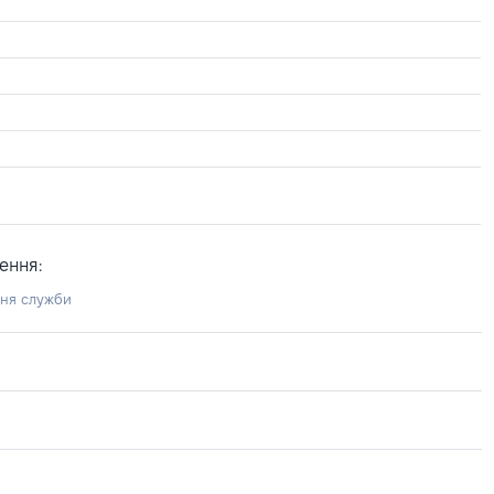
ення:
ння служби