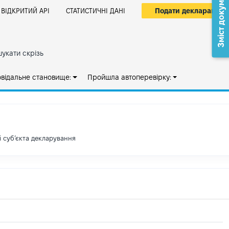
Зміст документа
Подати декларацію
ВІДКРИТИЙ АРІ
СТАТИСТИЧНІ ДАНІ
укати скрізь
овідальне становище:
Пройшла автоперевірку:
і субʼєкта декларування