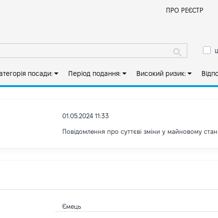
Й
ПРО РЕЄСТР
ш
атегорія посади:
Період подання:
Високий ризик:
Відп
01.05.2024 11:33
Повідомлення про суттєві зміни у майновому стан
Ємець