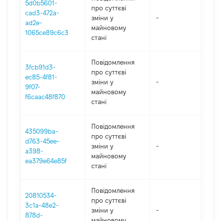
5d0b5601-
про суттєві
cad3-472a-
зміни y
-
202
ad2e-
майновому
1065ce89c6c3
стані
Повідомлення
3fcb91d3-
про суттєві
ec85-4f81-
зміни y
-
202
9f07-
майновому
f6caac48f870
стані
Повідомлення
435099ba-
про суттєві
d763-45ee-
зміни y
-
202
a398-
майновому
ea379e64e85f
стані
Повідомлення
20810534-
про суттєві
3c1a-48e2-
зміни y
-
202
878d-
майновому