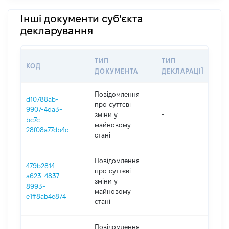
Інші документи суб'єкта
декларування
ТИП
ТИП
КОД
ПЕ
ДОКУМЕНТА
ДЕКЛАРАЦІЇ
Повідомлення
d10788ab-
про суттєві
9907-4da3-
зміни y
-
202
bc7c-
майновому
28f08a77db4c
стані
Повідомлення
479b2814-
про суттєві
a623-4837-
зміни y
-
202
8993-
майновому
e1ff8ab4e874
стані
Повідомлення