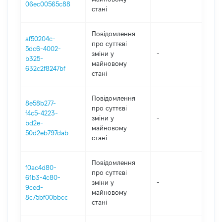
06ec00565c88
стані
Повідомлення
af50204c-
про суттєві
5dc6-4002-
зміни y
-
202
b325-
майновому
632c2f8247bf
стані
Повідомлення
8e58b277-
про суттєві
f4c5-4223-
зміни y
-
202
bd2e-
майновому
50d2eb797dab
стані
Повідомлення
f0ac4d80-
про суттєві
61b3-4c80-
зміни y
-
202
9ced-
майновому
8c75bf00bbcc
стані