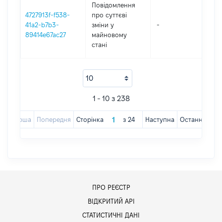
Повідомлення
4727913f-f538-
про суттєві
41a2-b7b3-
зміни y
-
202
89414e67ac27
майновому
стані
1 - 10 з 238
Перша
Попередня
Сторінка
з
24
Наступна
Остання
ПРО РЕЄСТР
ВІДКРИТИЙ АРІ
СТАТИСТИЧНІ ДАНІ