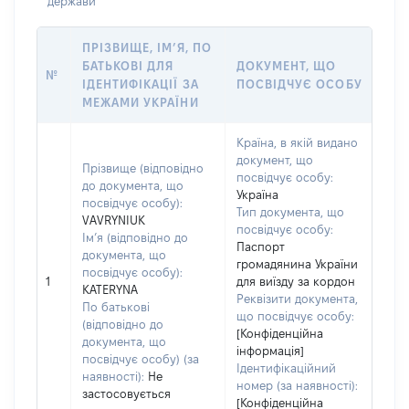
держави
ПРІЗВИЩЕ, ІМ’Я, ПО
БАТЬКОВІ ДЛЯ
ДОКУМЕНТ, ЩО
№
ІДЕНТИФІКАЦІЇ ЗА
ПОСВІДЧУЄ ОСОБУ
МЕЖАМИ УКРАЇНИ
Країна, в якій видано
документ, що
Прізвище (відповідно
посвідчує особу:
до документа, що
Україна
посвідчує особу):
Тип документа, що
VAVRYNIUK
посвідчує особу:
Ім’я (відповідно до
Паспорт
документа, що
громадянина України
посвідчує особу):
1
для виїзду за кордон
KATERYNA
Реквізити документа,
По батькові
що посвідчує особу:
(відповідно до
[Конфіденційна
документа, що
інформація]
посвідчує особу) (за
Ідентифікаційний
наявності):
Не
номер (за наявності):
застосовується
[Конфіденційна