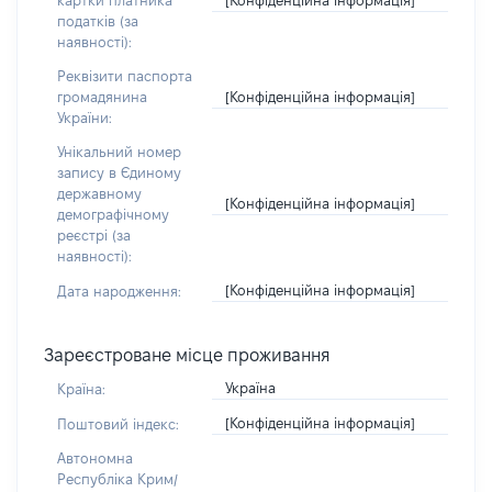
картки платника
податків (за
наявності):
Реквізити паспорта
[Конфіденційна інформація]
громадянина
України:
Унікальний номер
запису в Єдиному
державному
[Конфіденційна інформація]
демографічному
реєстрі (за
наявності):
[Конфіденційна інформація]
Дата народження:
Зареєстроване місце проживання
Україна
Країна:
[Конфіденційна інформація]
Поштовий індекс:
Автономна
Республіка Крим/