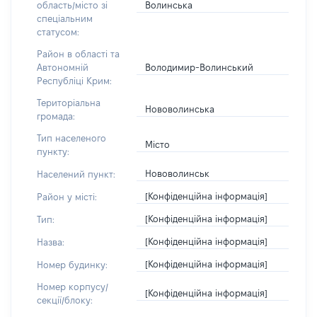
Волинська
область/місто зі
спеціальним
статусом:
Район в області та
Володимир-Волинський
Автономній
Республіці Крим:
Територіальна
Нововолинська
громада:
Тип населеного
Місто
пункту:
Нововолинськ
Населений пункт:
[Конфіденційна інформація]
Район у місті:
[Конфіденційна інформація]
Тип:
[Конфіденційна інформація]
Назва:
[Конфіденційна інформація]
Номер будинку:
Номер корпусу/
[Конфіденційна інформація]
секції/блоку: