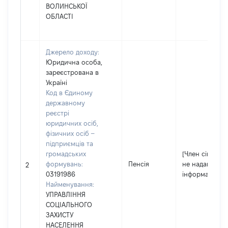
ВОЛИНСЬКОЇ
ОБЛАСТІ
Джерело доходу:
Юридична особа,
зареєстрована в
Україні
Код в Єдиному
державному
реєстрі
юридичних осіб,
фізичних осіб –
підприємців та
громадських
[Член сім'ї
формувань:
Пенсія
не надав
2
03191986
інформацію]
Найменування:
УПРАВЛІННЯ
СОЦІАЛЬНОГО
ЗАХИСТУ
НАСЕЛЕННЯ