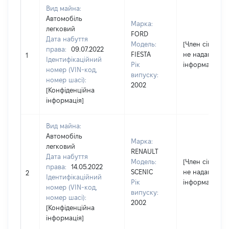
Вид майна:
Автомобіль
Марка:
легковий
FORD
Дата набуття
Модель:
[Член сім'ї
права:
09.07.2022
FIESTA
не надав
1
Ідентифікаційний
Рік
інформацію]
номер (VIN-код,
випуску:
номер шасі):
2002
[Конфіденційна
інформація]
Вид майна:
Автомобіль
Марка:
легковий
RENAULT
Дата набуття
Модель:
[Член сім'ї
права:
14.05.2022
SCENIC
не надав
2
Ідентифікаційний
Рік
інформацію]
номер (VIN-код,
випуску:
номер шасі):
2002
[Конфіденційна
інформація]