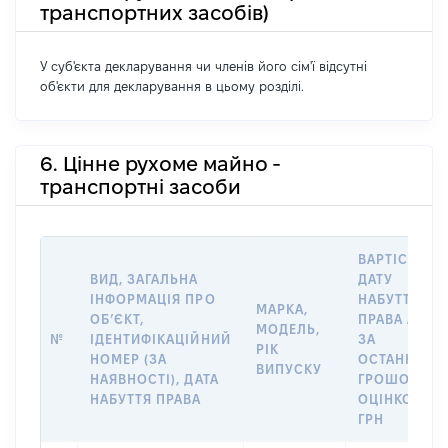
транспортних засобів)
У суб'єкта декларування чи членів його сім'ї відсутні
об'єкти для декларування в цьому розділі.
6. Цінне рухоме майно -
транспортні засоби
ВАРТІСТЬ Н
ВИД, ЗАГАЛЬНА
ДАТУ
ІНФОРМАЦІЯ ПРО
НАБУТТЯ
МАРКА,
ОБʼЄКТ,
ПРАВА АБО
МОДЕЛЬ,
№
ІДЕНТИФІКАЦІЙНИЙ
ЗА
РІК
НОМЕР (ЗА
ОСТАННЬО
ВИПУСКУ
НАЯВНОСТІ), ДАТА
ГРОШОВОЮ
НАБУТТЯ ПРАВА
ОЦІНКОЮ,
ГРН