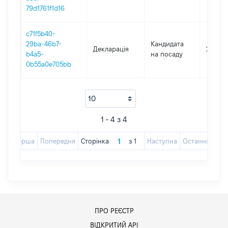
79d1761f1d16
c71f5b40-
29ba-46b7-
Кандидата
Декларація
2022
b4a5-
на посаду
0b55a0e705bb
1 - 4 з 4
Перша
Попередня
Сторінка
з
1
Наступна
Остання
ПРО РЕЄСТР
ВІДКРИТИЙ АРІ