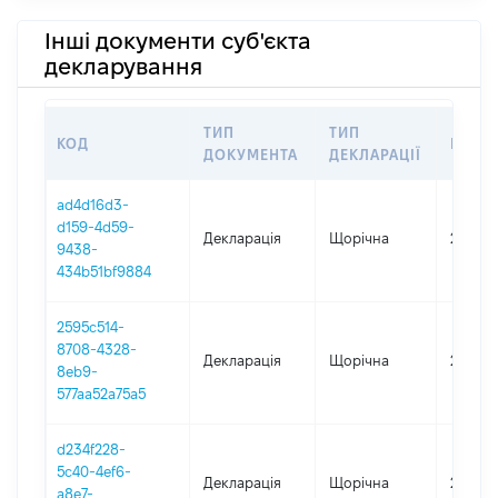
Інші документи суб'єкта
декларування
ТИП
ТИП
КОД
ПЕРІ
ДОКУМЕНТА
ДЕКЛАРАЦІЇ
ad4d16d3-
d159-4d59-
Декларація
Щорічна
2025
9438-
434b51bf9884
2595c514-
8708-4328-
Декларація
Щорічна
2024
8eb9-
577aa52a75a5
d234f228-
5c40-4ef6-
Декларація
Щорічна
2023
a8e7-