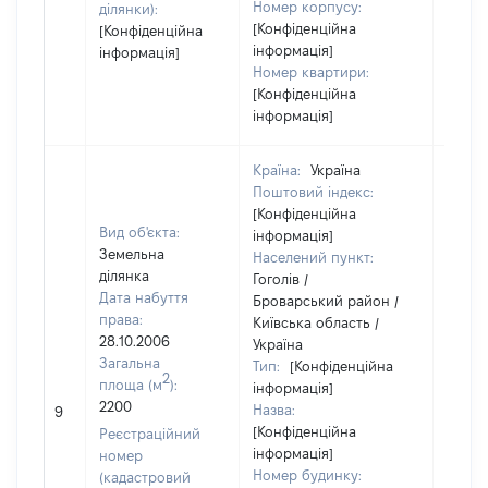
Номер корпусу:
ділянки):
[Конфіденційна
[Конфіденційна
інформація]
інформація]
Номер квартири:
[Конфіденційна
інформація]
Країна:
Україна
Поштовий індекс:
[Конфіденційна
Вид об'єкта:
інформація]
Земельна
Населений пункт:
ділянка
Гоголів /
Дата набуття
Броварський район /
права:
Київська область /
28.10.2006
Україна
Загальна
Тип:
[Конфіденційна
2
площа (м
):
інформація]
2200
Назва:
45800
9
[Конфіденційна
Реєстраційний
інформація]
номер
Номер будинку:
(кадастровий