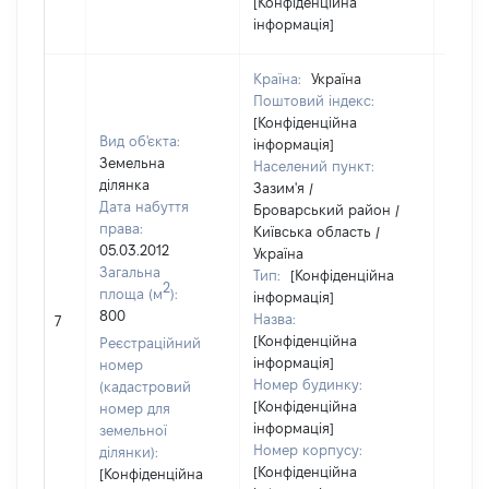
[Конфіденційна
інформація]
Країна:
Україна
Поштовий індекс:
[Конфіденційна
Вид об'єкта:
інформація]
Земельна
Населений пункт:
ділянка
Зазим'я /
Дата набуття
Броварський район /
права:
Київська область /
05.03.2012
Україна
Загальна
Тип:
[Конфіденційна
2
площа (м
):
інформація]
800
Назва:
66344
7
[Конфіденційна
Реєстраційний
інформація]
номер
Номер будинку:
(кадастровий
[Конфіденційна
номер для
інформація]
земельної
Номер корпусу:
ділянки):
[Конфіденційна
[Конфіденційна