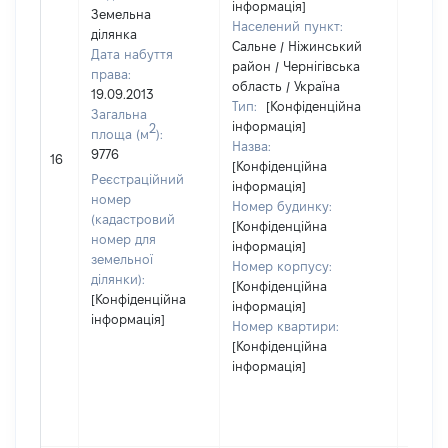
інформація]
Земельна
Населений пункт:
ділянка
Сальне / Ніжинський
Дата набуття
район / Чернігівська
права:
область / Україна
19.09.2013
Тип:
[Конфіденційна
Загальна
інформація]
2
площа (м
):
Назва:
9776
[Не в
16
[Конфіденційна
Реєстраційний
інформація]
номер
Номер будинку:
(кадастровий
[Конфіденційна
номер для
інформація]
земельної
Номер корпусу:
ділянки):
[Конфіденційна
[Конфіденційна
інформація]
інформація]
Номер квартири:
[Конфіденційна
інформація]