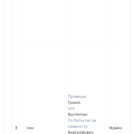
Прізвище:
Гунько
Ім'я:
Костянтин
По батькові (за
наявності):
3
син
Україна
Анатолійович