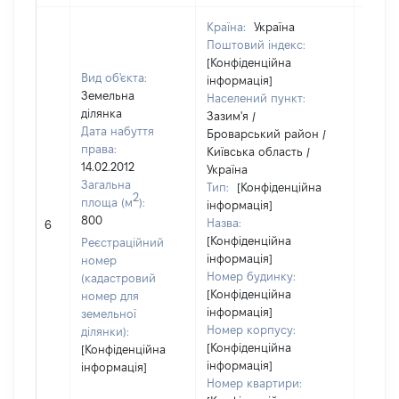
Країна:
Україна
Поштовий індекс:
[Конфіденційна
Вид об'єкта:
інформація]
Земельна
Населений пункт:
ділянка
Зазим'я /
Дата набуття
Броварський район /
права:
Київська область /
14.02.2012
Україна
Загальна
Тип:
[Конфіденційна
2
площа (м
):
інформація]
800
Назва:
6050
6
[Конфіденційна
Реєстраційний
інформація]
номер
Номер будинку:
(кадастровий
[Конфіденційна
номер для
інформація]
земельної
Номер корпусу:
ділянки):
[Конфіденційна
[Конфіденційна
інформація]
інформація]
Номер квартири: