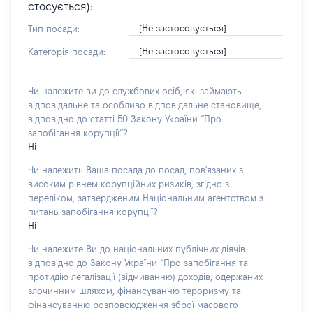
стосується):
[Не застосовується]
Тип посади:
[Не застосовується]
Категорія посади:
Чи належите ви до службових осіб, які займають
відповідальне та особливо відповідальне становище,
відповідно до статті 50 Закону України “Про
запобігання корупції”?
Ні
Чи належить Ваша посада до посад, пов'язаних з
високим рівнем корупційних ризиків, згідно з
переліком, затвердженим Національним агентством з
питань запобігання корупції?
Ні
Чи належите Ви до національних публічних діячів
відповідно до Закону України “Про запобігання та
протидію легалізації (відмиванню) доходів, одержаних
злочинним шляхом, фінансуванню тероризму та
фінансуванню розповсюдження зброї масового