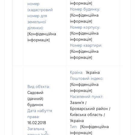
інформація]
номер
Номер будинку:
(кадастровий
[Конфіденційна
номер для
інформація]
земельної
Номер корпусу:
ділянки):
[Конфіденційна
[Конфіденційна
інформація]
інформація]
Номер квартири:
[Конфіденційна
інформація]
Країна:
Україна
Поштовий індекс:
[Конфіденційна
Вид об'єкта:
інформація]
Садовий
Населений пункт:
(дачний)
Зазим'я /
будинок
Броварський район /
Дата набуття
Київська область /
права:
Україна
16.02.2018
Тип:
[Конфіденційна
Загальна
інформація]
2
площа (м
):