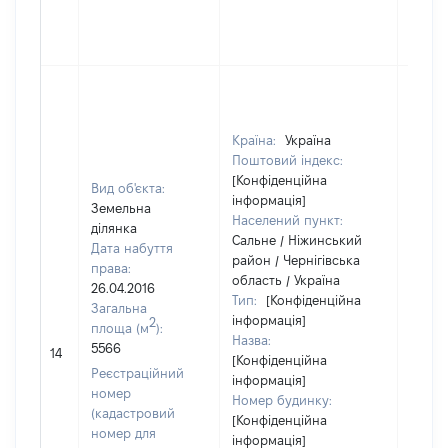
Країна:
Україна
Поштовий індекс:
[Конфіденційна
Вид об'єкта:
інформація]
Земельна
Населений пункт:
ділянка
Сальне / Ніжинський
Дата набуття
район / Чернігівська
права:
область / Україна
26.04.2016
Тип:
[Конфіденційна
Загальна
інформація]
2
площа (м
):
Назва:
5566
[Не в
14
[Конфіденційна
Реєстраційний
інформація]
номер
Номер будинку:
(кадастровий
[Конфіденційна
номер для
інформація]