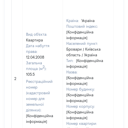
Країна:
Україна
Поштовий індекс:
[Конфіденційна
Вид об'єкта:
інформація]
Квартира
Населений пункт:
Дата набуття
Бровари / Київська
права:
область / Україна
12.04.2008
Тип:
[Конфіденційна
Загальна
інформація]
2
площа (м
):
Назва:
105.5
[Конфіденційна
[Не в
2
Реєстраційний
інформація]
номер
Номер будинку:
(кадастровий
[Конфіденційна
номер для
інформація]
земельної
Номер корпусу:
ділянки):
[Конфіденційна
[Конфіденційна
інформація]
інформація]
Номер квартири: