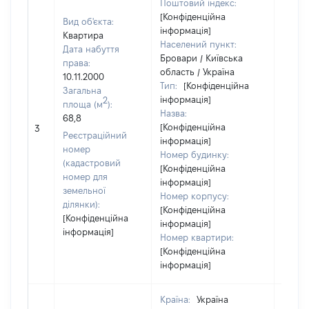
Поштовий індекс:
[Конфіденційна
Вид об'єкта:
інформація]
Квартира
Населений пункт:
Дата набуття
Бровари / Київська
права:
область / Україна
10.11.2000
Тип:
[Конфіденційна
Загальна
інформація]
2
площа (м
):
Назва:
68,8
[Не
[Конфіденційна
3
засто
Реєстраційний
інформація]
номер
Номер будинку:
(кадастровий
[Конфіденційна
номер для
інформація]
земельної
Номер корпусу:
ділянки):
[Конфіденційна
[Конфіденційна
інформація]
інформація]
Номер квартири:
[Конфіденційна
інформація]
Країна:
Україна