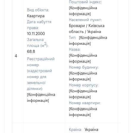
Поштовий індекс:
[Конфіденційна
Вид об'єкта:
інформація]
Квартира
Населений пункт:
Дата набуття
Бровари / Київська
права:
область / Україна
10.11.2000
Тип:
[Конфіденційна
Загальна
інформація]
2
площа (м
):
Назва:
68.8
[Не
[Конфіденційна
4
засто
Реєстраційний
інформація]
номер
Номер будинку:
(кадастровий
[Конфіденційна
номер для
інформація]
земельної
Номер корпусу:
ділянки):
[Конфіденційна
[Конфіденційна
інформація]
інформація]
Номер квартири:
[Конфіденційна
інформація]
Країна:
Україна