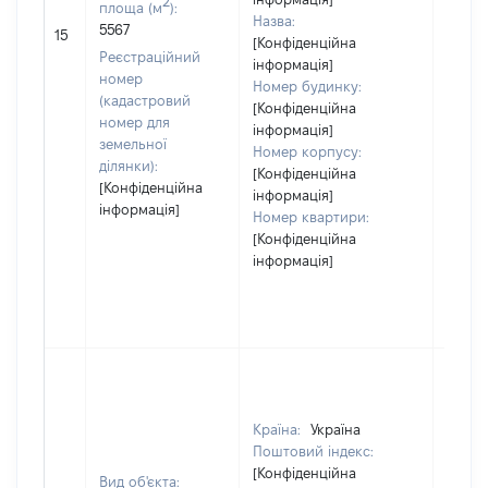
2
площа (м
):
Назва:
5567
[Не в
15
[Конфіденційна
Реєстраційний
інформація]
номер
Номер будинку:
(кадастровий
[Конфіденційна
номер для
інформація]
земельної
Номер корпусу:
ділянки):
[Конфіденційна
[Конфіденційна
інформація]
інформація]
Номер квартири:
[Конфіденційна
інформація]
Країна:
Україна
Поштовий індекс:
[Конфіденційна
Вид об'єкта: