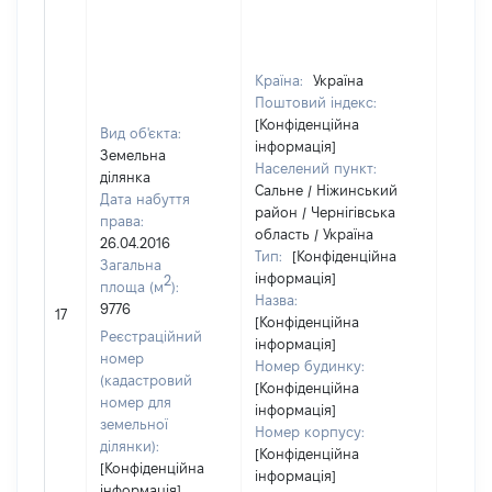
Країна:
Україна
Поштовий індекс:
[Конфіденційна
Вид об'єкта:
інформація]
Земельна
Населений пункт:
ділянка
Сальне / Ніжинський
Дата набуття
район / Чернігівська
права:
область / Україна
26.04.2016
Тип:
[Конфіденційна
Загальна
інформація]
2
площа (м
):
Назва:
9776
[Не в
17
[Конфіденційна
Реєстраційний
інформація]
номер
Номер будинку:
(кадастровий
[Конфіденційна
номер для
інформація]
земельної
Номер корпусу:
ділянки):
[Конфіденційна
[Конфіденційна
інформація]
інформація]