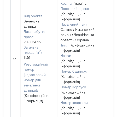
Країна:
Україна
Поштовий індекс:
[Конфіденційна
Вид об'єкта:
інформація]
Земельна
Населений пункт:
ділянка
Сальне / Ніжинський
Дата набуття
район / Чернігівська
права:
область / Україна
20.09.2013
Тип:
[Конфіденційна
Загальна
інформація]
2
площа (м
):
Назва:
11491
[Не в
13
[Конфіденційна
Реєстраційний
інформація]
номер
Номер будинку:
(кадастровий
[Конфіденційна
номер для
інформація]
земельної
Номер корпусу:
ділянки):
[Конфіденційна
[Конфіденційна
інформація]
інформація]
Номер квартири:
[Конфіденційна
інформація]