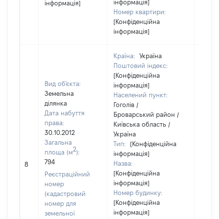
інформація]
інформація]
Номер квартири:
[Конфіденційна
інформація]
Країна:
Україна
Поштовий індекс:
[Конфіденційна
Вид об'єкта:
інформація]
Земельна
Населений пункт:
ділянка
Гоголів /
Дата набуття
Броварський район /
права:
Київська область /
30.10.2012
Україна
Загальна
Тип:
[Конфіденційна
2
площа (м
):
інформація]
[Не
794
Назва:
8
засто
[Конфіденційна
Реєстраційний
інформація]
номер
Номер будинку:
(кадастровий
[Конфіденційна
номер для
інформація]
земельної