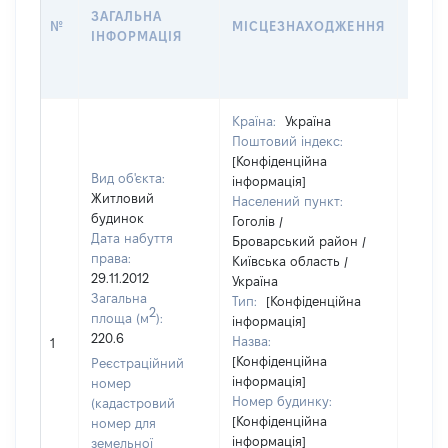
ЗАГАЛЬНА
ПРАВ
№
МІСЦЕЗНАХОДЖЕННЯ
ІНФОРМАЦІЯ
ОСТ
ГРО
ОЦІ
Країна:
Україна
Поштовий індекс:
[Конфіденційна
Вид об'єкта:
інформація]
Житловий
Населений пункт:
будинок
Гоголів /
Дата набуття
Броварський район /
права:
Київська область /
29.11.2012
Україна
Загальна
Тип:
[Конфіденційна
2
площа (м
):
інформація]
220.6
Назва:
80139
1
[Конфіденційна
Реєстраційний
інформація]
номер
Номер будинку:
(кадастровий
[Конфіденційна
номер для
інформація]
земельної