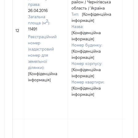
район / Чернігівська
права:
область / Україна
26.04.2016
Тип:
[Конфіденційна
Загальна
інформація]
2
площа (м
):
Назва:
11491
[Не в
12
[Конфіденційна
Реєстраційний
інформація]
номер
Номер будинку:
(кадастровий
[Конфіденційна
номер для
інформація]
земельної
Номер корпусу:
ділянки):
[Конфіденційна
[Конфіденційна
інформація]
інформація]
Номер квартири:
[Конфіденційна
інформація]