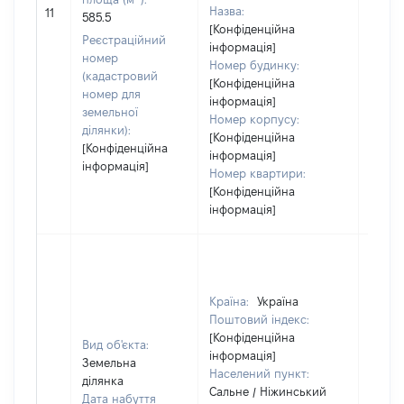
[Не
Назва:
11
585.5
засто
[Конфіденційна
Реєстраційний
інформація]
номер
Номер будинку:
(кадастровий
[Конфіденційна
номер для
інформація]
земельної
Номер корпусу:
ділянки):
[Конфіденційна
[Конфіденційна
інформація]
інформація]
Номер квартири:
[Конфіденційна
інформація]
Країна:
Україна
Поштовий індекс:
[Конфіденційна
Вид об'єкта:
інформація]
Земельна
Населений пункт:
ділянка
Сальне / Ніжинський
Дата набуття