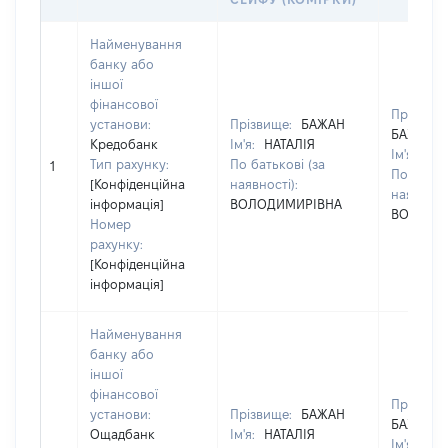
Найменування
банку або
іншої
фінансової
Прізвище
установи:
Прізвище:
БАЖАН
БАЖАН
Кредобанк
Ім'я:
НАТАЛІЯ
Ім'я:
НАТ
Тип рахунку:
По батькові (за
1
По батько
[Конфіденційна
наявності):
наявності
інформація]
ВОЛОДИМИРІВНА
ВОЛОДИ
Номер
рахунку:
[Конфіденційна
інформація]
Найменування
банку або
іншої
фінансової
Прізвище
установи:
Прізвище:
БАЖАН
БАЖАН
Ощадбанк
Ім'я:
НАТАЛІЯ
Ім'я:
НАТ