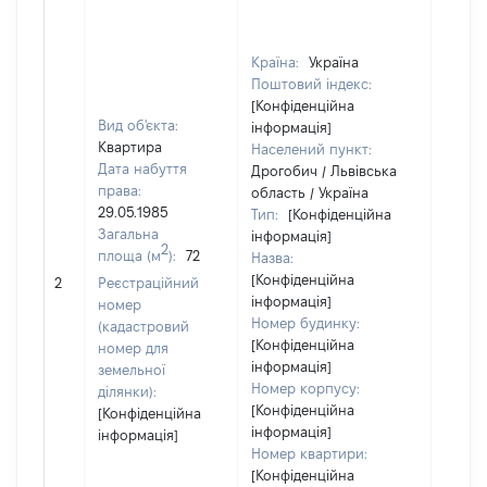
Країна:
Україна
Поштовий індекс:
[Конфіденційна
Вид об'єкта:
інформація]
Квартира
Населений пункт:
Дата набуття
Дрогобич / Львівська
права:
область / Україна
29.05.1985
Тип:
[Конфіденційна
Загальна
інформація]
2
площа (м
):
72
Назва:
[Конфіденційна
[Не ві
2
Реєстраційний
інформація]
номер
Номер будинку:
(кадастровий
[Конфіденційна
номер для
інформація]
земельної
Номер корпусу:
ділянки):
[Конфіденційна
[Конфіденційна
інформація]
інформація]
Номер квартири:
[Конфіденційна