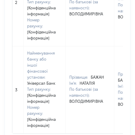
Тип рахунку:
По батькові (за
2
По батько
[Конфіденційна
наявності):
наявності
інформація]
ВОЛОДИМИРІВНА
ВОЛОДИ
Номер
рахунку:
[Конфіденційна
інформація]
Найменування
банку або
іншої
фінансової
Прізвище
установи:
Прізвище:
БАЖАН
БАЖАН
Універсал Банк
Ім'я:
НАТАЛІЯ
Ім'я:
НАТ
Тип рахунку:
По батькові (за
3
По батько
[Конфіденційна
наявності):
наявності
інформація]
ВОЛОДИМИРІВНА
ВОЛОДИ
Номер
рахунку:
[Конфіденційна
інформація]