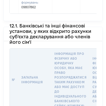
формувань:
09807862
12.1. Банківські та інші фінансові
установи, у яких відкрито рахунки
суб'єкта декларування або членів
його сім'ї
ІНФОРМАЦІЯ ПРО
ФІЗИЧНУ АБО
ІНФОРМ
ЮРИДИЧНУ
ФІЗИЧН
ОСОБУ, ЯКА МАЄ
ЮРИДИ
ПРАВО
ОСОБУ,
ЗАГАЛЬНА
РОЗПОРЯДЖАТИСЯ
ВІДКРИ
№
ІНФОРМАЦІЯ
ТАКИМ РАХУНКОМ
РАХУНО
АБО МАЄ ДОСТУП
СУБ’ЄК
ДО
ДЕКЛАР
ІНДИВІДУАЛЬНОГО
АБО ЧЛ
БАНКІВСЬКОГО
СІМ’Ї
СЕЙФУ (КОМІРКИ)