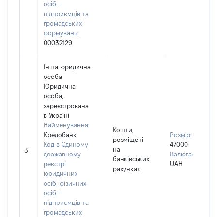
осіб –
підприємців та
громадських
формувань:
00032129
Інша юридична
особа
Юридична
особа,
зареєстрована
в Україні
Найменування:
Кошти,
Кредобанк
Розмір:
розміщені
Код в Єдиному
47000
на
3
державному
Валюта:
банківських
реєстрі
UAH
рахунках
юридичних
осіб, фізичних
осіб –
підприємців та
громадських