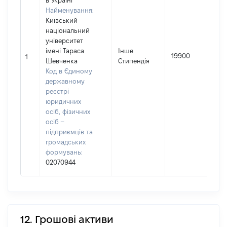
в Україні
Найменування:
Київський
національний
П
університет
імені Тараса
Інше
І
19900
1
Шевченка
Стипендія
П
Код в Єдиному
н
державному
реєстрі
юридичних
осіб, фізичних
осіб –
підприємців та
громадських
формувань:
02070944
12. Грошові активи