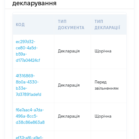
декларування
ТИП
ТИП
КОД
ПЕ
ДОКУМЕНТА
ДЕКЛАРАЦІЇ
ec297d32-
ce80-4a5d-
Декларація
Щорічна
202
b59a-
d177a04424cf
4f316869-
01.
8b0a-4330-
Перед
Декларація
-
b33e-
звільненням
20.
7d37891adefd
f6e7aac4-a7da-
496a-8cc5-
Декларація
Щорічна
202
d38c86e863a8
ef37caf6-a9e1-