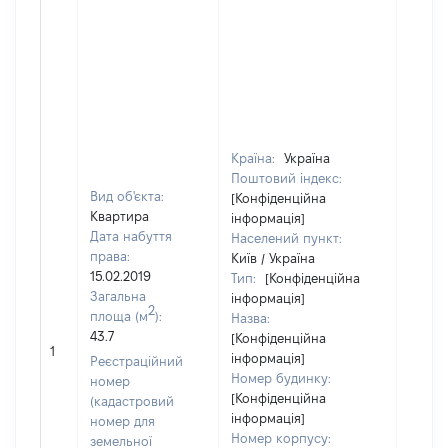
Країна:
Україна
Поштовий індекс:
Вид об'єкта:
[Конфіденційна
Квартира
інформація]
Дата набуття
Населений пункт:
права:
Київ / Україна
15.02.2019
Тип:
[Конфіденційна
Загальна
інформація]
2
площа (м
):
Назва:
43.7
[Конфіденційна
25100
1
інформація]
Реєстраційний
Номер будинку:
номер
[Конфіденційна
(кадастровий
інформація]
номер для
Номер корпусу:
земельної