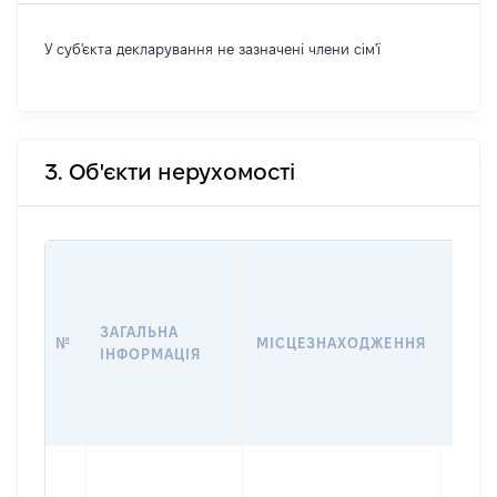
У суб'єкта декларування не зазначені члени сім'ї
3. Об'єкти нерухомості
ВАРТ
ДАТУ
НАБУ
ЗАГАЛЬНА
ПРАВ
№
МІСЦЕЗНАХОДЖЕННЯ
ІНФОРМАЦІЯ
ЗА
ОСТ
ГРО
ОЦІ