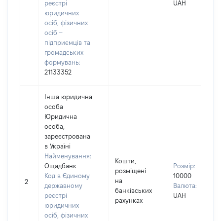
реєстрі
UAH
юридичних
осіб, фізичних
осіб –
підприємців та
громадських
формувань:
21133352
Інша юридична
особа
Юридична
особа,
зареєстрована
в Україні
Найменування:
Кошти,
Ощадбанк
Розмір:
розміщені
Код в Єдиному
10000
на
2
державному
Валюта:
банківських
реєстрі
UAH
рахунках
юридичних
осіб, фізичних