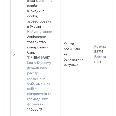
Інша юридична
особа
Юридична
особа,
зареєстрована
в Україні
Найменування:
Акціонерне
товариство
Кошти,
Розмір:
комерційний
розміщені
88714
банк
на
2
Валюта:
"ПРИВАТБАНК"
банківських
UAH
Код в Єдиному
рахунках
державному
реєстрі
юридичних
осіб, фізичних
осіб –
підприємців та
громадських
формувань:
14360570