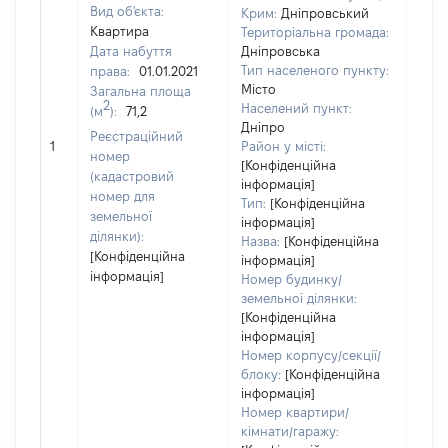
Вид об'єкта:
Крим:
Дніпровський
Квартира
Територіальна громада:
Дата набуття
Дніпровська
Тип населеного пункту:
права:
01.01.2021
6190
Місто
Загальна площа
Тип
2
Населений пункт:
(м
):
71,2
варт
Дніпро
обʼє
Реєстраційний
1
Район у місті:
варт
номер
[Конфіденційна
дату
(кадастровий
інформація]
набу
номер для
Тип:
[Конфіденційна
пра
земельної
інформація]
ділянки):
Назва:
[Конфіденційна
[Конфіденційна
інформація]
інформація]
Номер будинку/
земельної ділянки:
[Конфіденційна
інформація]
Номер корпусу/секції/
блоку:
[Конфіденційна
інформація]
Номер квартири/
кімнати/гаражу: