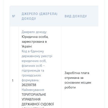
Р
ДЖЕРЕЛО (ДЖЕРЕЛА)
№
ВИД ДОХОДУ
(В
ДОХОДУ
Г
Джерело доходу:
Юридична особа,
зареєстрована в
Україні
Код в Єдиному
державному реєстрі
юридичних осіб,
фізичних осіб –
підприємців та
Заробітна плата
громадських
отримана за
формувань:
16
1
основним місцем
26239738
роботи
Найменування:
ТЕРИТОРІАЛЬНЕ
УПРАВЛІННЯ
ДЕРЖАВНОЇ СУДОВОЇ