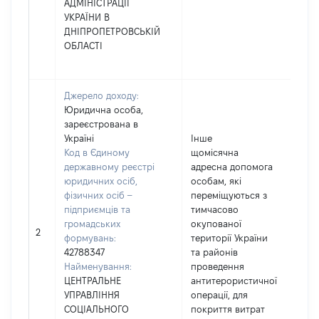
АДМІНІСТРАЦІЇ
УКРАЇНИ В
ДНІПРОПЕТРОВСЬКІЙ
ОБЛАСТІ
Джерело доходу:
Юридична особа,
зареєстрована в
Україні
Інше
Код в Єдиному
щомісячна
державному реєстрі
адресна допомога
юридичних осіб,
особам, які
фізичних осіб –
переміщуються з
підприємців та
тимчасово
громадських
окупованої
10
2
формувань:
території України
42788347
та районів
Найменування:
проведення
ЦЕНТРАЛЬНЕ
антитерористичної
УПРАВЛІННЯ
операції, для
СОЦІАЛЬНОГО
покриття витрат