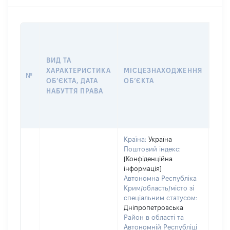
ВАР
ДАТ
НАБ
ВИД ТА
ПРА
ХАРАКТЕРИСТИКА
МІСЦЕЗНАХОДЖЕННЯ
№
ЗА
ОБʼЄКТА, ДАТА
ОБʼЄКТА
ОС
НАБУТТЯ ПРАВА
ГР
ОЦІ
ГРН
Країна:
Україна
Поштовий індекс:
[Конфіденційна
інформація]
Автономна Республіка
Крим/область/місто зі
спеціальним статусом:
Дніпропетровська
Район в області та
Автономній Республіці