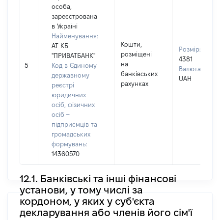
особа,
зареєстрована
в Україні
Найменування:
Кошти,
АТ КБ
Розмір:
розміщені
"ПРИВАТБАНК"
4381
на
5
Код в Єдиному
Валюта:
банківських
державному
UAH
рахунках
реєстрі
юридичних
осіб, фізичних
осіб –
підприємців та
громадських
формувань:
14360570
12.1. Банківські та інші фінансові
установи, у тому числі за
кордоном, у яких у суб'єкта
декларування або членів його сім'ї