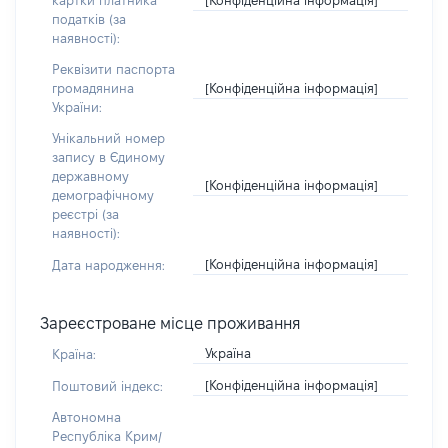
картки платника
податків (за
наявності):
Реквізити паспорта
[Конфіденційна інформація]
громадянина
України:
Унікальний номер
запису в Єдиному
державному
[Конфіденційна інформація]
демографічному
реєстрі (за
наявності):
[Конфіденційна інформація]
Дата народження:
Зареєстроване місце проживання
Україна
Країна:
[Конфіденційна інформація]
Поштовий індекс:
Автономна
Республіка Крим/