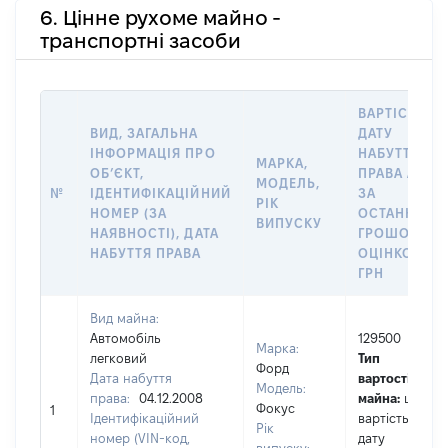
6. Цінне рухоме майно -
транспортні засоби
ВАРТІСТЬ Н
ВИД, ЗАГАЛЬНА
ДАТУ
ІНФОРМАЦІЯ ПРО
НАБУТТЯ
МАРКА,
ОБʼЄКТ,
ПРАВА АБО
МОДЕЛЬ,
№
ІДЕНТИФІКАЦІЙНИЙ
ЗА
РІК
НОМЕР (ЗА
ОСТАННЬО
ВИПУСКУ
НАЯВНОСТІ), ДАТА
ГРОШОВОЮ
НАБУТТЯ ПРАВА
ОЦІНКОЮ,
ГРН
Вид майна:
Автомобіль
129500
Марка:
легковий
Тип
Форд
Дата набуття
вартості
Модель:
права:
04.12.2008
майна:
це
Фокус
1
Ідентифікаційний
вартість на
Рік
номер (VIN-код,
дату