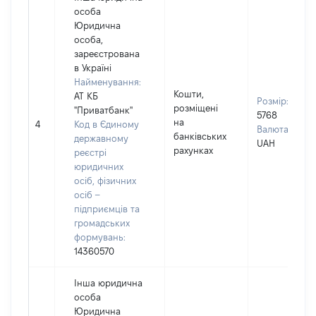
особа
Юридична
особа,
зареєстрована
в Україні
Найменування:
Кошти,
АТ КБ
Розмір:
розміщені
"Приватбанк"
5768
на
4
Код в Єдиному
Валюта:
банківських
державному
UAH
рахунках
реєстрі
юридичних
осіб, фізичних
осіб –
підприємців та
громадських
формувань:
14360570
Інша юридична
особа
Юридична