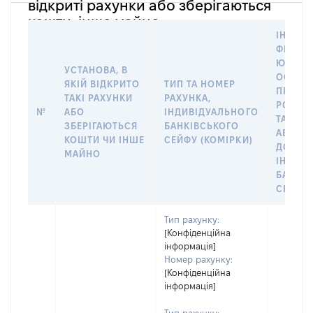
відкриті рахунки або зберігаються
кошти, інше майно
ІНФОР
ФІЗИЧН
ЮРИДИ
УСТАНОВА, В
ОСОБУ,
ЯКІЙ ВІДКРИТО
ТИП ТА НОМЕР
ПРАВО
ТАКІ РАХУНКИ
РАХУНКА,
РОЗПО
№
АБО
ІНДИВІДУАЛЬНОГО
ТАКИМ
ЗБЕРІГАЮТЬСЯ
БАНКІВСЬКОГО
АБО М
КОШТИ ЧИ ІНШЕ
СЕЙФУ (КОМІРКИ)
ДО
МАЙНО
ІНДИВ
БАНКІ
СЕЙФУ 
Тип рахунку:
[Конфіденційна
інформація]
Номер рахунку:
[Конфіденційна
інформація]