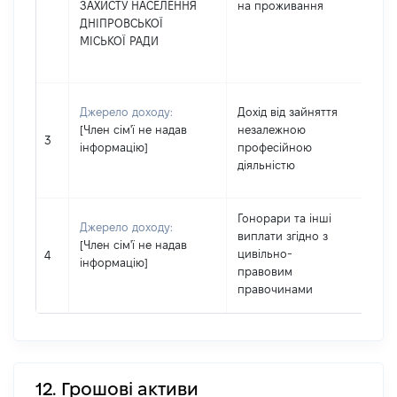
ЗАХИСТУ НАСЕЛЕННЯ
на проживання
ДНІПРОВСЬКОЇ
МІСЬКОЇ РАДИ
Джерело доходу:
Дохід від зайняття
[Член сім'ї не надав
незалежною
10
3
інформацію]
професійною
діяльністю
Гонорари та інші
Джерело доходу:
виплати згідно з
[Член сім'ї не надав
цивільно-
75
4
інформацію]
правовим
правочинами
12. Грошові активи