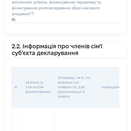
злочинним шляхом, фінансуванню тероризму та
фінансуванню розповсюдження зброї масового
знищення”?
Ні
2.2. Інформація про членів сім'ї
суб'єкта декларування
ПРІЗВИЩЕ, ІМʼЯ, ПО
ЗВʼЯЗОК ІЗ
БАТЬКОВІ (ЗА
№
СУБʼЄКТОМ
НАЯВНОСТІ) ДЛЯ
ГРОМАДЯНСТВО
ДЕКЛАРУВАННЯ
ІДЕНТИФІКАЦІЇ В
УКРАЇНІ