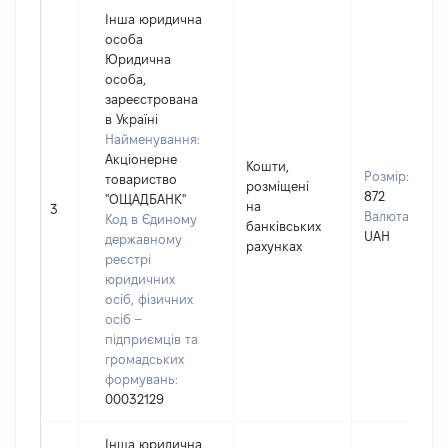
Інша юридична
особа
Юридична
особа,
зареєстрована
в Україні
Найменування:
Акціонерне
Кошти,
Розмір:
товариство
розміщені
872
"ОЩАДБАНК"
на
3
Валюта:
Код в Єдиному
банківських
UAH
державному
рахунках
реєстрі
юридичних
осіб, фізичних
осіб –
підприємців та
громадських
формувань:
00032129
Інша юридична