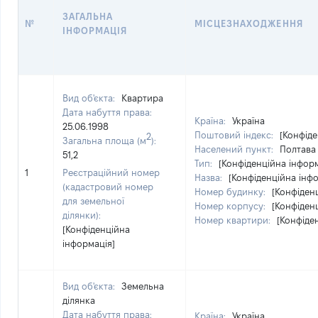
ЗАГАЛЬНА
№
МІСЦЕЗНАХОДЖЕННЯ
ІНФОРМАЦІЯ
Вид об'єкта:
Квартира
Дата набуття права:
Країна:
Україна
25.06.1998
Поштовий індекс:
[Конфіде
2
Загальна площа (м
):
Населений пункт:
Полтава 
51,2
Тип:
[Конфіденційна інформ
1
Реєстраційний номер
Назва:
[Конфіденційна інф
(кадастровий номер
Номер будинку:
[Конфіден
для земельної
Номер корпусу:
[Конфіден
ділянки):
Номер квартири:
[Конфіде
[Конфіденційна
інформація]
Вид об'єкта:
Земельна
ділянка
Дата набуття права:
Країна:
Україна