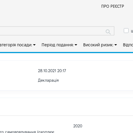
Й
ПРО РЕЄСТР
ш
атегорія посади:
Період подання:
Високий ризик:
Відп
28.10.2021 20:17
Декларація
2020
ого самоврядування (охоплює