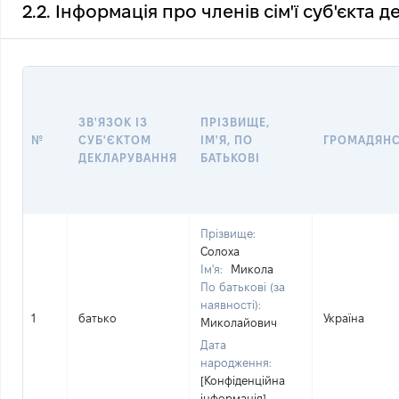
2.2. Інформація про членів сім'ї суб'єкта 
ЗВ'ЯЗОК ІЗ
ПРІЗВИЩЕ,
№
СУБ'ЄКТОМ
ІМ'Я, ПО
ГРОМАДЯН
ДЕКЛАРУВАННЯ
БАТЬКОВІ
Прізвище:
Солоха
Ім'я:
Микола
По батькові (за
наявності):
1
батько
Україна
Миколайович
Дата
народження:
[Конфіденційна
інформація]