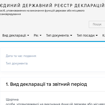
ЄДИНИЙ ДЕРЖАВНИЙ РЕЄСТР ДЕКЛАРАЦІ
осіб, уповноважених на виконання функцій держави або місцевого
самоврядування
Вид декларації:
Рік:
Тип документа:
Тип посади:
К
Дата та час подання:
Тип документа:
1. Вид декларації та звітний період
Щорічна
особи, уповноваженої на виконання функцій держави або місцев