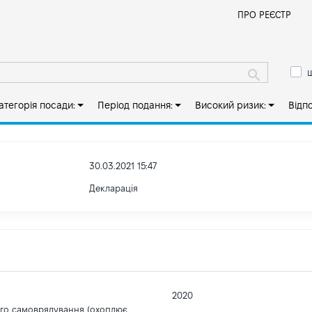
Й
ПРО РЕЄСТР
ш
атегорія посади:
Період подання:
Високий ризик:
Відп
30.03.2021 15:47
Декларація
2020
ого самоврядування (охоплює