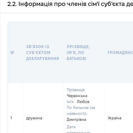
2.2. Інформація про членів сім'ї суб'єкта 
ЗВ'ЯЗОК ІЗ
ПРІЗВИЩЕ,
№
СУБ'ЄКТОМ
ІМ'Я, ПО
ГРОМАДЯН
ДЕКЛАРУВАННЯ
БАТЬКОВІ
Прізвище:
Червінська
Ім'я:
Любов
По батькові (за
наявності):
1
дружина
Україна
Дмитрівна
Дата
народження: