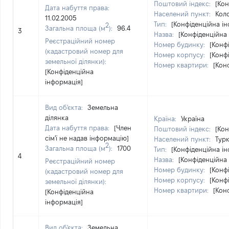
Поштовий індекс:
[Кон
Дата набуття права:
Населений пункт:
Коло
11.02.2005
Тип:
[Конфіденційна і
2
Загальна площа (м
):
96.4
3
Назва:
[Конфіденційна
Реєстраційний номер
Номер будинку:
[Конф
(кадастровий номер для
Номер корпусу:
[Конф
земельної ділянки):
Номер квартири:
[Кон
[Конфіденційна
інформація]
Вид об'єкта:
Земельна
ділянка
Країна:
Україна
Дата набуття права:
[Член
Поштовий індекс:
[Кон
сім'ї не надав інформацію]
Населений пункт:
Турк
2
Загальна площа (м
):
1700
Тип:
[Конфіденційна і
4
Назва:
[Конфіденційна
Реєстраційний номер
Номер будинку:
[Конф
(кадастровий номер для
Номер корпусу:
[Конф
земельної ділянки):
Номер квартири:
[Кон
[Конфіденційна
інформація]
Вид об'єкта:
Земельна