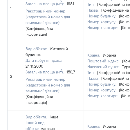
2
Загальна площа (м
):
1981
Тип:
[Конфіденційна і
1
Назва:
[Конфіденційна
Реєстраційний номер
Номер будинку:
[Конф
(кадастровий номер для
Номер корпусу:
[Конф
земельної ділянки):
Номер квартири:
[Кон
[Конфіденційна
інформація]
Вид об'єкта:
Житловий
будинок
Країна:
Україна
Дата набуття права:
Поштовий індекс:
[Кон
24.11.2000
Населений пункт:
Турк
2
Загальна площа (м
):
150,7
Тип:
[Конфіденційна і
2
Назва:
[Конфіденційна
Реєстраційний номер
Номер будинку:
[Конф
(кадастровий номер для
Номер корпусу:
[Конф
земельної ділянки):
Номер квартири:
[Кон
[Конфіденційна
інформація]
Вид об'єкта:
Інше
Інший вид
Країна:
Україна
об'єкта:
магазин